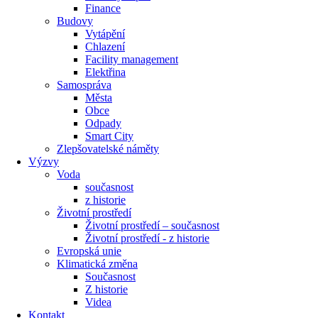
Finance
Budovy
Vytápění
Chlazení
Facility management
Elektřina
Samospráva
Města
Obce
Odpady
Smart City
Zlepšovatelské náměty
Výzvy
Voda
současnost
z historie
Životní prostředí
Životní prostředí – současnost
Životní prostředí ​- z historie
Evropská unie
Klimatická změna
Současnost
Z historie
Videa
Kontakt