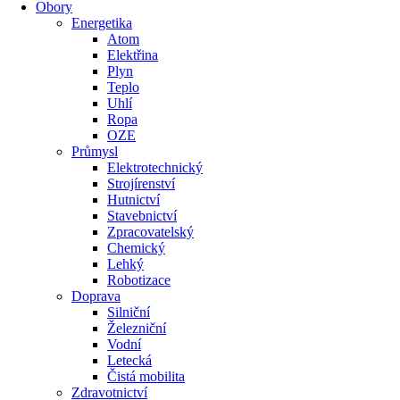
Obory
Energetika
Atom
Elektřina
Plyn
Teplo
Uhlí
Ropa
OZE
Průmysl
Elektrotechnický
Strojírenství
Hutnictví
Stavebnictví
Zpracovatelský
Chemický
Lehký
Robotizace
Doprava
Silniční
Železniční
Vodní
Letecká
Čistá mobilita
Zdravotnictví