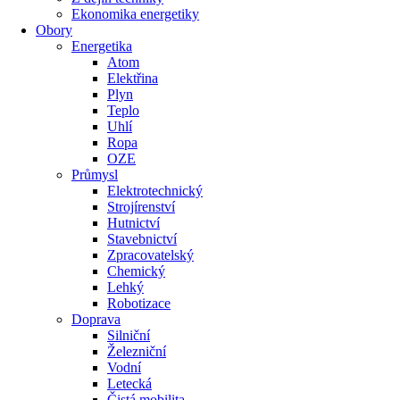
Ekonomika energetiky
Obory
Energetika
Atom
Elektřina
Plyn
Teplo
Uhlí
Ropa
OZE
Průmysl
Elektrotechnický
Strojírenství
Hutnictví
Stavebnictví
Zpracovatelský
Chemický
Lehký
Robotizace
Doprava
Silniční
Železniční
Vodní
Letecká
Čistá mobilita