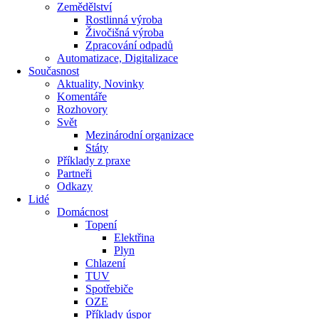
Zemědělství
Rostlinná výroba
Živočišná výroba
Zpracování odpadů
Automatizace, Digitalizace
Současnost
Aktuality, Novinky
Komentáře
Rozhovory
Svět
Mezinárodní organizace
Státy
Příklady z praxe
Partneři
Odkazy
Lidé
Domácnost
Topení
Elektřina
Plyn
Chlazení
TUV
Spotřebiče
OZE
Příklady úspor