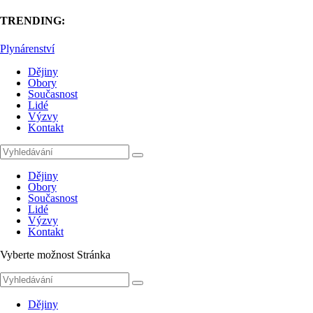
TRENDING:
Plynárenství
Dějiny
Obory
Současnost
Lidé
Výzvy
Kontakt
Dějiny
Obory
Současnost
Lidé
Výzvy
Kontakt
Vyberte možnost Stránka
Dějiny