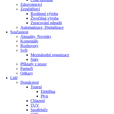
Zdravotnictví
Zemědělství
Rostlinná výroba
Živočišná výroba
Zpracování odpadů
Automatizace, Digitalizace
Současnost
Aktuality, Novinky
Komentáře
Rozhovory
Svět
Mezinárodní organizace
Státy
Příklady z praxe
Partneři
Odkazy
Lidé
Domácnost
Topení
Elektřina
Plyn
Chlazení
TUV
Spotřebiče