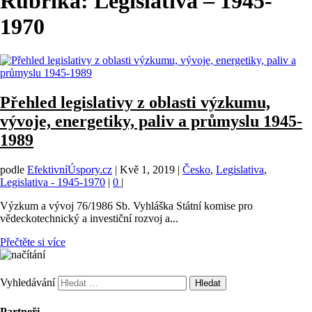
Rubrika:
Legislativa – 1945-
1970
Přehled legislativy z oblasti výzkumu,
vývoje, energetiky, paliv a průmyslu 1945-
1989
podle
EfektivníÚspory.cz
|
Kvě 1, 2019
|
Česko
,
Legislativa
,
Legislativa - 1945-1970
|
0
|
Výzkum a vývoj 76/1986 Sb. Vyhláška Státní komise pro
vědeckotechnický a investiční rozvoj a...
Přečtěte si více
Vyhledávání
Partneři