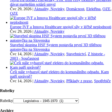
dávat majitelům solárů smysl
Čvc 29, 2026
|
Aktuality, Novinky
,
Domácnost
,
Elektřina
,
OZE
,
OZE
Europe IVF a Innova Healthcare spojují síly v léčbě neplodnosti
Čvc 29, 2026
|
Aktuality, Novinky
Stavební skupina HSF System postavila první 3D tištěnou
automyčku na Slovensku
Čvc 14, 2026
|
Aktuality, Novinky
,
Stavebnictví
,
Z historie -
2003 - Současnost
Češi stále vyhazují staré elektro do komunálního odpadu. Kam
patří správně?
Čvc 14, 2026
|
Aktuality, Novinky
,
Příklady z praxe
,
Spotřebiče
Rubriky
Rubriky
Archivy