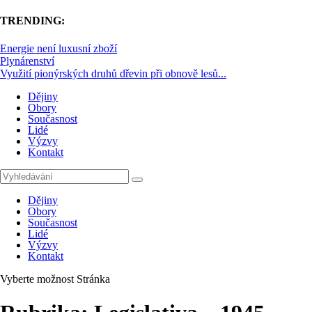
TRENDING:
Energie není luxusní zboží
Plynárenství
Využití pionýrských druhů dřevin při obnově lesů...
Dějiny
Obory
Současnost
Lidé
Výzvy
Kontakt
Dějiny
Obory
Současnost
Lidé
Výzvy
Kontakt
Vyberte možnost Stránka