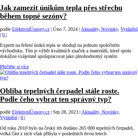
Jak zamezit únikům tepla přes střechu
během topné sezóny?
podle
EfektivníÚspory.cz
|
Úno 7, 2024
|
Aktuality, Novinky
,
Vytápění
|
0
|
Experti na řešení úniků tepla se shodují na jednom společném
východisku. Tím je výběr kvalitních značek a materiálů, které spolu
dokážou vzájemně spolupracovat jako plnohodnotný systém
Přečtěte si více
Obliba tepelných čerpadel stále roste.
Podle čeho vybrat ten správný typ?
podle
EfektivníÚspory.cz
|
Srp 28, 2023
|
Aktuality, Novinky
,
Vytápění
|
0
|
Od roku 2010 bylo na český trh dodáno 265 000 tepelných čerpadel,
velká část z nich však přibyla v posledních dvou letech