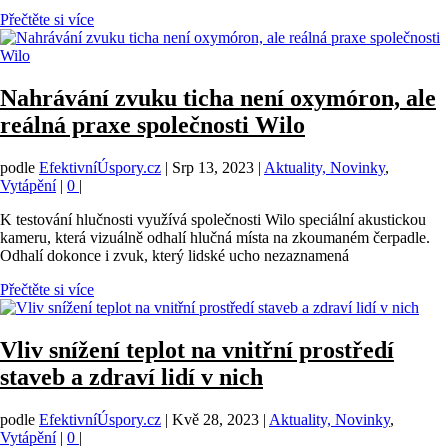
Přečtěte si více
Nahrávání zvuku ticha není oxymóron, ale
reálná praxe společnosti Wilo
podle
EfektivníÚspory.cz
|
Srp 13, 2023
|
Aktuality, Novinky
,
Vytápění
|
0
|
K testování hlučnosti využívá společnosti Wilo speciální akustickou
kameru, která vizuálně odhalí hlučná místa na zkoumaném čerpadle.
Odhalí dokonce i zvuk, který lidské ucho nezaznamená
Přečtěte si více
Vliv snížení teplot na vnitřní prostředí
staveb a zdraví lidí v nich
podle
EfektivníÚspory.cz
|
Kvě 28, 2023
|
Aktuality, Novinky
,
Vytápění
|
0
|