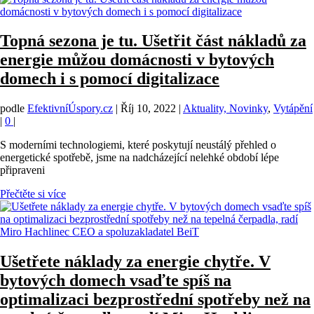
Topná sezona je tu. Ušetřit část nákladů za
energie můžou domácnosti v bytových
domech i s pomocí digitalizace
podle
EfektivníÚspory.cz
|
Říj 10, 2022
|
Aktuality, Novinky
,
Vytápění
|
0
|
S moderními technologiemi, které poskytují neustálý přehled o
energetické spotřebě, jsme na nadcházející nelehké období lépe
připraveni
Přečtěte si více
Ušetřete náklady za energie chytře. V
bytových domech vsaďte spíš na
optimalizaci bezprostřední spotřeby než na