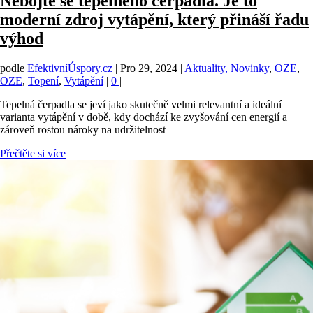
Nebojte se tepelného čerpadla. Je to
moderní zdroj vytápění, který přináší řadu
výhod
podle
EfektivníÚspory.cz
|
Pro 29, 2024
|
Aktuality, Novinky
,
OZE
,
OZE
,
Topení
,
Vytápění
|
0
|
Tepelná čerpadla se jeví jako skutečně velmi relevantní a ideální
varianta vytápění v době, kdy dochází ke zvyšování cen energií a
zároveň rostou nároky na udržitelnost
Přečtěte si více