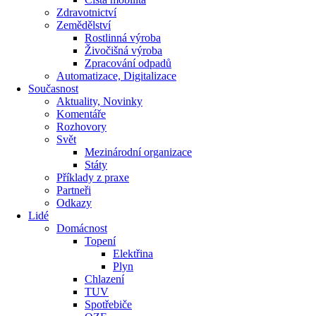
Zdravotnictví
Zemědělství
Rostlinná výroba
Živočišná výroba
Zpracování odpadů
Automatizace, Digitalizace
Současnost
Aktuality, Novinky
Komentáře
Rozhovory
Svět
Mezinárodní organizace
Státy
Příklady z praxe
Partneři
Odkazy
Lidé
Domácnost
Topení
Elektřina
Plyn
Chlazení
TUV
Spotřebiče