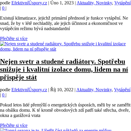
podle
EfektivníÚspory.cz
|
Úno 1, 2023
|
Aktuality, Novinky
,
Vytápění
|
0
|
Existují klimatizace, jejichž primární předností je funkce vytápění. Ne
snad, že by v létě nechladily, ale jejich účinnost a ekonomičnost ve
vytápěcím režimu bývá nadstandardní
Přečtěte si více
Nejen svetr a studené radiátory. Spotřebu
snižuje i kvalitní izolace domu, lidem na ní
přispěje stát
podle
EfektivníÚspory.cz
|
Říj 10, 2022
|
Aktuality, Novinky
,
Vytápění
|
0
|
Pokud letos lidé přemýšlí o energetických úsporách, měli by se zaměřit
na obálku domu. K té kromě obvodových zdí patří také střecha, dveře,
okna a garážová vrata
Přečtěte si více