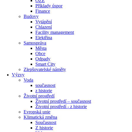
OZE
Příklady úspor
Finance
Budovy
Vytápění
Chlazení
Facility management
Elektřina
Samospráva
Města
Obce
Odpady
Smart City
Zlepšovatelské náměty
Výzvy
Voda
současnost
z historie
Životní prostředí
Životní prostředí – současnost
Životní prostředí ​- z historie
Evropská unie
Klimatická změna
Současnost
Z historie