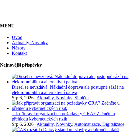
MENU
Úvod
Aktuality, Novinky
Názory
Kontakt
Nejnovější příspěvky
Diesel se nevzdává. Nákladní doprava ale postupně sází i na
elektromobilitu a alternativní paliva
Srp 6, 2026
|
Aktuality, Novinky
,
Silniční
Jak připravit organizaci na požadavky CRA? Začněte u
přehledu kybernetických rizik
Srp 6, 2026
|
Aktuality, Novinky
,
Automatizace, Digitalizace