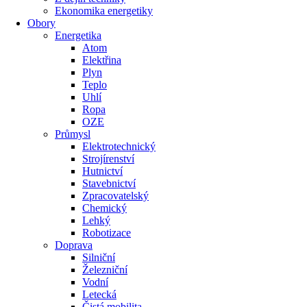
Ekonomika energetiky
Obory
Energetika
Atom
Elektřina
Plyn
Teplo
Uhlí
Ropa
OZE
Průmysl
Elektrotechnický
Strojírenství
Hutnictví
Stavebnictví
Zpracovatelský
Chemický
Lehký
Robotizace
Doprava
Silniční
Železniční
Vodní
Letecká
Čistá mobilita