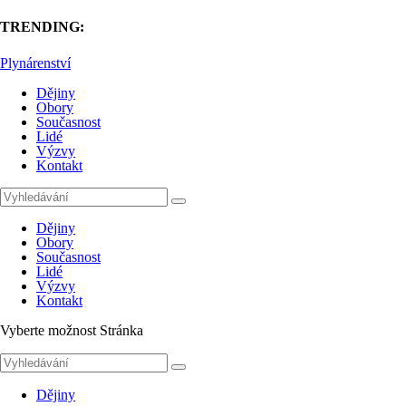
TRENDING:
Plynárenství
Dějiny
Obory
Současnost
Lidé
Výzvy
Kontakt
Dějiny
Obory
Současnost
Lidé
Výzvy
Kontakt
Vyberte možnost Stránka
Dějiny