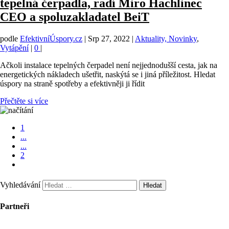
tepelná čerpadla, radí Miro Hachlinec
CEO a spoluzakladatel BeiT
podle
EfektivníÚspory.cz
|
Srp 27, 2022
|
Aktuality, Novinky
,
Vytápění
|
0
|
Ačkoli instalace tepelných čerpadel není nejjednodušší cesta, jak na
energetických nákladech ušetřit, naskýtá se i jiná příležitost. Hledat
úspory na straně spotřeby a efektivněji ji řídit
Přečtěte si více
1
...
...
2
Vyhledávání
Partneři