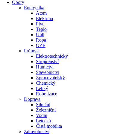
Obory
Energetika
Atom
Elektřina
Plyn
Teplo
Uhlí
Ropa
OZE
Průmysl
Elektrotechnický
Strojírenství
Hutnictví
Stavebnictví
Zpracovatelský
Chemický
Lehký
Robotizace
Doprava
Silniční
Železniční
Vodní
Letecká
Čistá mobilita
Zdravotnictví