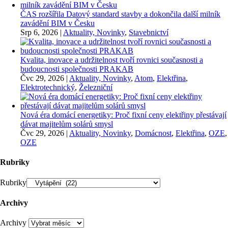
ČAS rozšířila Datový standard stavby a dokončila další milník
zavádění BIM v Česku
Srp 6, 2026
|
Aktuality, Novinky
,
Stavebnictví
Kvalita, inovace a udržitelnost tvoří rovnici současnosti a
budoucnosti společnosti PRAKAB
Čvc 29, 2026
|
Aktuality, Novinky
,
Atom
,
Elektřina
,
Elektrotechnický
,
Železniční
Nová éra domácí energetiky: Proč fixní ceny elektřiny přestávají
dávat majitelům solárů smysl
Čvc 29, 2026
|
Aktuality, Novinky
,
Domácnost
,
Elektřina
,
OZE
,
OZE
Rubriky
Rubriky
Archivy
Archivy