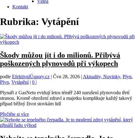
Videa
Kontakt
Rubrika:
Vytápění
Škody můžou jít i do milionů. Přibývá
poškozených plynovodů při výkopech
podle
EfektivníÚspory.cz
|
Čvn 28, 2026
|
Aktuality, Novinky
,
Plyn
,
Plyn
,
Vytápění
|
0
|
Plynaři z GasNetu evidují letos téměř 240 narušení plynovodu třetí
stranou. Kromě ohrožení zdraví a majetku komplikuje každý takový
případ běžný život stovkám lidí
Přečtěte si více