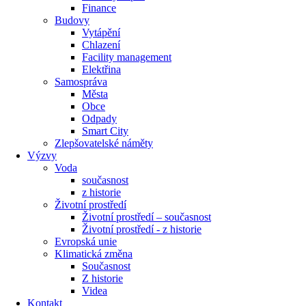
Finance
Budovy
Vytápění
Chlazení
Facility management
Elektřina
Samospráva
Města
Obce
Odpady
Smart City
Zlepšovatelské náměty
Výzvy
Voda
současnost
z historie
Životní prostředí
Životní prostředí – současnost
Životní prostředí ​- z historie
Evropská unie
Klimatická změna
Současnost
Z historie
Videa
Kontakt