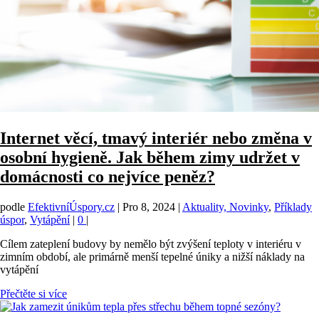
Internet věcí, tmavý interiér nebo změna v
osobní hygieně. Jak během zimy udržet v
domácnosti co nejvíce peněz?
podle
EfektivníÚspory.cz
|
Pro 8, 2024
|
Aktuality, Novinky
,
Příklady
úspor
,
Vytápění
|
0
|
Cílem zateplení budovy by nemělo být zvýšení teploty v interiéru v
zimním období, ale primárně menší tepelné úniky a nižší náklady na
vytápění
Přečtěte si více