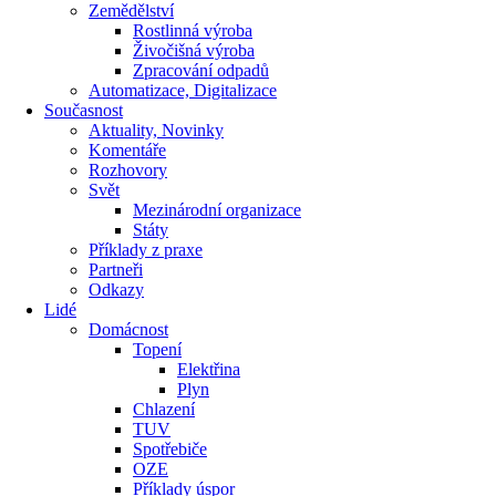
Zemědělství
Rostlinná výroba
Živočišná výroba
Zpracování odpadů
Automatizace, Digitalizace
Současnost
Aktuality, Novinky
Komentáře
Rozhovory
Svět
Mezinárodní organizace
Státy
Příklady z praxe
Partneři
Odkazy
Lidé
Domácnost
Topení
Elektřina
Plyn
Chlazení
TUV
Spotřebiče
OZE
Příklady úspor