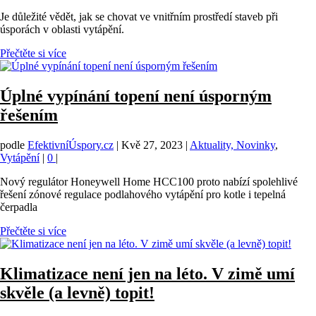
Je důležité vědět, jak se chovat ve vnitřním prostředí staveb při
úsporách v oblasti vytápění.
Přečtěte si více
Úplné vypínání topení není úsporným
řešením
podle
EfektivníÚspory.cz
|
Kvě 27, 2023
|
Aktuality, Novinky
,
Vytápění
|
0
|
Nový regulátor Honeywell Home HCC100 proto nabízí spolehlivé
řešení zónové regulace podlahového vytápění pro kotle i tepelná
čerpadla
Přečtěte si více
Klimatizace není jen na léto. V zimě umí
skvěle (a levně) topit!