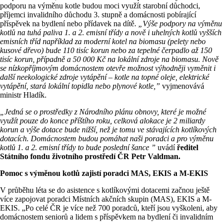
podporu na výměnu kotle budou moci využít starobní důchodci,
příjemci invalidního důchodu 3. stupně a domácnosti pobírající
příspěvek na bydlení nebo přídavek na dítě.
„Výše podpory na výměnu
kotlů na tuhá paliva 1. a 2. emisní třídy a nově i uhelných kotlů vyšších
emisních tříd například za moderní kotel na biomasu (pelety nebo
kusové dřevo) bude 110 tisíc korun nebo za tepelné čerpadlo až 150
tisíc korun, případně a 50 000 Kč na lokální zdroje na biomasu. Nově
se nízkopříjmovým domácnostem otevře možnost výhodněji vyměnit i
další neekologické zdroje vytápění – kotle na topné oleje, elektrické
vytápění, stará lokální topidla nebo plynové kotle,”
vyjmenovává
ministr Hladík.
„Jedná se o prostředky z Národního plánu obnovy, které je možné
využít pouze do konce příštího roku, celková alokace je 2 miliardy
korun a výše dotace bude nižší, než je tomu ve stávajících kotlíkových
dotacích. Domácnostem budou pomáhat naši poradci a pro výměnu
kotlů 1. a 2. emisní třídy to bude poslední šance ”
uvádí
ředitel
Státního fondu životního prostředí ČR Petr Valdman.
Pomoc s výměnou kotlů zajistí poradci MAS, EKIS a M-EKIS
V průběhu léta se do asistence s kotlíkovými dotacemi začnou ještě
více zapojovat poradci Místních akčních skupin (MAS), EKIS a M-
EKIS. „Po celé ČR je více než 700 poradců, kteří jsou vyškoleni, aby
domácnostem seniorů a lidem s příspěvkem na bydlení či invalidním