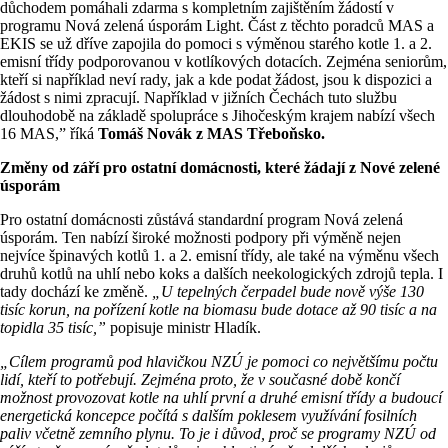
důchodem pomáhali zdarma s kompletním zajištěním žádostí v
programu Nová zelená úsporám Light. Část z těchto poradců MAS a
EKIS se už dříve zapojila do pomoci s výměnou starého kotle 1. a 2.
emisní třídy podporovanou v kotlíkových dotacích. Zejména seniorům,
kteří si například neví rady, jak a kde podat žádost, jsou k dispozici a
žádost s nimi zpracují. Například v jižních Čechách tuto službu
dlouhodobě na základě spolupráce s Jihočeským krajem nabízí všech
16 MAS,” říká
Tomáš Novák z MAS Třeboňsko.
Změny od září pro ostatní domácnosti, které žádají z Nové zelené
úsporám
Pro ostatní domácnosti zůstává standardní program Nová zelená
úsporám. Ten nabízí široké možnosti podpory při výměně nejen
nejvíce špinavých kotlů 1. a 2. emisní třídy, ale také na výměnu všech
druhů kotlů na uhlí nebo koks a dalších neekologických zdrojů tepla. I
tady dochází ke změně.
„U tepelných čerpadel bude nově výše 130
tisíc korun, na pořízení kotle na biomasu bude dotace až 90 tisíc a na
topidla 35 tisíc,”
popisuje ministr Hladík.
„Cílem programů pod hlavičkou NZÚ je pomoci co největšímu počtu
lidí, kteří to potřebují. Zejména proto, že v současné době končí
možnost provozovat kotle na uhlí první a druhé emisní třídy a budoucí
energetická koncepce počítá s dalším poklesem využívání fosilních
paliv včetně zemního plynu. To je i důvod, proč se programy NZÚ od