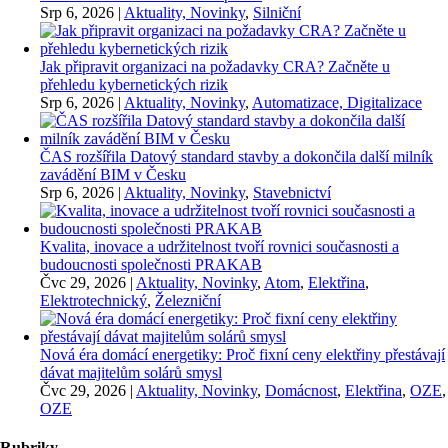
Srp 6, 2026
|
Aktuality, Novinky
,
Silniční
Jak připravit organizaci na požadavky CRA? Začněte u
přehledu kybernetických rizik
Srp 6, 2026
|
Aktuality, Novinky
,
Automatizace, Digitalizace
ČAS rozšířila Datový standard stavby a dokončila další milník
zavádění BIM v Česku
Srp 6, 2026
|
Aktuality, Novinky
,
Stavebnictví
Kvalita, inovace a udržitelnost tvoří rovnici současnosti a
budoucnosti společnosti PRAKAB
Čvc 29, 2026
|
Aktuality, Novinky
,
Atom
,
Elektřina
,
Elektrotechnický
,
Železniční
Nová éra domácí energetiky: Proč fixní ceny elektřiny přestávají
dávat majitelům solárů smysl
Čvc 29, 2026
|
Aktuality, Novinky
,
Domácnost
,
Elektřina
,
OZE
,
OZE
Rubriky