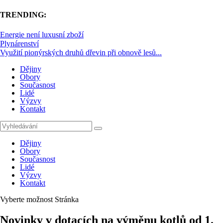
TRENDING:
Energie není luxusní zboží
Plynárenství
Využití pionýrských druhů dřevin při obnově lesů...
Dějiny
Obory
Současnost
Lidé
Výzvy
Kontakt
Dějiny
Obory
Současnost
Lidé
Výzvy
Kontakt
Vyberte možnost Stránka
Novinky v dotacích na výměnu kotlů od 1.