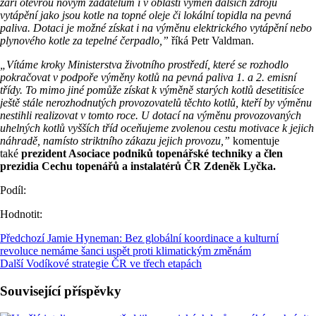
září otevřou novým žadatelům i v oblasti výměn dalších zdrojů
vytápění jako jsou kotle na topné oleje či lokální topidla na pevná
paliva. Dotaci je možné získat i na výměnu elektrického vytápění nebo
plynového kotle za tepelné čerpadlo,”
říká Petr Valdman.
„Vítáme kroky Ministerstva životního prostředí, které se rozhodlo
pokračovat v podpoře výměny kotlů na pevná paliva 1. a 2. emisní
třídy. To mimo jiné pomůže získat k výměně starých kotlů desetitisíce
ještě stále nerozhodnutých provozovatelů těchto kotlů, kteří by výměnu
nestihli realizovat v tomto roce. U dotací na výměnu provozovaných
uhelných kotlů vyšších tříd oceňujeme zvolenou cestu motivace k jejich
náhradě, namísto striktního zákazu jejich provozu,”
komentuje
také
prezident Asociace podniků topenářské techniky a člen
prezidia Cechu topenářů a instalatérů ČR Zdeněk Lyčka.
Podíl:
Hodnotit:
Předchozí
Jamie Hyneman: Bez globální koordinace a kulturní
revoluce nemáme šanci uspět proti klimatickým změnám
Další
Vodíkové strategie ČR ve třech etapách
Související příspěvky