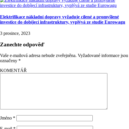
Elektrifikace nákladní dopravy vyžaduje cílené a promyšlené
investice do dobíjecí infrastruktury, vyplývá ze studie Eurowagu
3 prosince, 2023
Zanechte odpověď
Vaše e-mailová adresa nebude zveřejněna.
Vyžadované informace jsou
označeny
*
KOMENTÁŘ
Jméno
*
E-mail
*