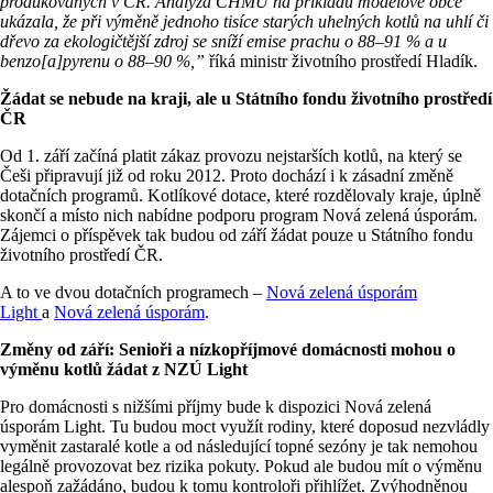
produkovaných v ČR. Analýza ČHMÚ na příkladu modelové obce
ukázala, že při výměně jednoho tisíce starých uhelných kotlů na uhlí či
dřevo za ekologičtější zdroj se sníží emise prachu o 88–91 % a u
benzo[a]pyrenu o 88–90 %,”
říká ministr životního prostředí Hladík.
Žádat se nebude na kraji, ale u Státního fondu životního prostředí
ČR
Od 1. září začíná platit zákaz provozu nejstarších kotlů, na který se
Češi připravují již od roku 2012. Proto dochází i k zásadní změně
dotačních programů. Kotlíkové dotace, které rozdělovaly kraje, úplně
skončí a místo nich nabídne podporu program Nová zelená úsporám.
Zájemci o příspěvek tak budou od září žádat pouze u Státního fondu
životního prostředí ČR.
A to ve dvou dotačních programech –
Nová zelená úsporám
Light
a
Nová zelená úsporám
.
Změny od září: Senioři a nízkopříjmové domácnosti mohou o
výměnu kotlů žádat z NZÚ Light
Pro domácnosti s nižšími příjmy bude k dispozici Nová zelená
úsporám Light. Tu budou moct využít rodiny, které doposud nezvládly
vyměnit zastaralé kotle a od následující topné sezóny je tak nemohou
legálně provozovat bez rizika pokuty. Pokud ale budou mít o výměnu
alespoň zažádáno, budou k tomu kontroloři přihlížet. Zvýhodněnou