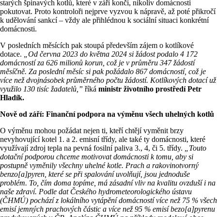
starých špinavých kotlů, které v září končí, nikoliv domácnosti
pokutovat. Proto kontroloři nejprve vyzvou k nápravě, až poté přikročí
k udělování sankcí – vždy ale přihlédnou k sociální situaci konkrétní
domácnosti.
V posledních měsících pak stoupá především zájem o kotlíkové
dotace.
„Od června 2023 do května 2024 si žádost podalo 4 172
domácností za 626 milionů korun, což je v průměru 347 žádostí
měsíčně. Za poslední měsíc si pak požádalo 867 domácností, což je
více než dvojnásobek průměrného počtu žádostí. Kotlíkových dotací už
využilo 130 tisíc žadatelů,”
říká
ministr životního prostředí Petr
Hladík.
Nově od září: Finanční podpora na výměnu všech uhelných kotlů
O výměnu mohou požádat nejen ti, kteří chtějí vyměnit brzy
nevyhovující kotel 1. a 2. emisní třídy, ale také ty domácnosti, které
využívají zdroj tepla na pevná fosilní paliva 3., 4, či 5. třídy.
„Touto
dotační podporou chceme motivovat domácnosti k tomu, aby si
postupně vyměnily všechny uhelné kotle. Prach a rakovinotvorný
benzo[a]pyren, které se při spalování uvolňují, jsou jednoduše
problém. To, čím doma topíme, má zásadní vliv na kvalitu ovzduší i na
naše zdraví. Podle dat Českého hydrometeorologického ústavu
(ČHMÚ) pochází z lokálního vytápění domácností více než 75 % všech
emisí jemných prachových částic a více než 95 % emisí bezo[a]pyrenu