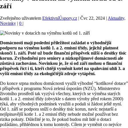
září
Zveřejněno uživatelem
EfektivníÚspory.cz
|
Čvc 22, 2024
|
Aktuality,
Novinky
|
0
|
Domácnosti mají poslední příležitost zažádat o výhodnější
podporu na výměnu kotlů 1. a 2. emisní třídy, jejichž platnost
skončí 1. září. Poté už bude finanční příspěvek nižší o desítky tisíc
korun. Zvýhodnění pro seniory a nízkopříjmové domácnosti ale
zůstává zachováno. Novinkou je, že si od září mohou o finanční
příspěvek říct i ti, kteří chtějí vyměnit kotel na spalování uhlí 3. a
vyšší emisní třídy za ekologičtější zdroje vytápění.
Do konce srpna mohou domácnosti využít výhodné “kotlíkové dotace”
i příspěvek z programu Nová zelená úsporám (NZÚ). Ministerstvo
životního prostředí tak vyzývá všechny, kterých se výměna starých
kotlů 1. a 2. emisní třídy (obvykle s datem výroby před rokem 2000)
týká, aby výhodných podmínek využili a podali si žádost ještě nyní.
Od 1. září se podpora sníží o desítky tisíc korun, navíc nejstarší a
nejšpinavější kotle 1. a 2 emisní třídy nebude možné používat bez
rizika pokuty. Důležité je to, že pokud budou mít lidé o dotaci
požádáno, přihlédnou k tomu kontroly. Cílem je vyměnit co nejvíce