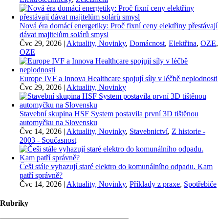
Nová éra domácí energetiky: Proč fixní ceny elektřiny přestávají
dávat majitelům solárů smysl
Čvc 29, 2026
|
Aktuality, Novinky
,
Domácnost
,
Elektřina
,
OZE
,
OZE
Europe IVF a Innova Healthcare spojují síly v léčbě neplodnosti
Čvc 29, 2026
|
Aktuality, Novinky
Stavební skupina HSF System postavila první 3D tištěnou
automyčku na Slovensku
Čvc 14, 2026
|
Aktuality, Novinky
,
Stavebnictví
,
Z historie -
2003 - Současnost
Češi stále vyhazují staré elektro do komunálního odpadu. Kam
patří správně?
Čvc 14, 2026
|
Aktuality, Novinky
,
Příklady z praxe
,
Spotřebiče
Rubriky