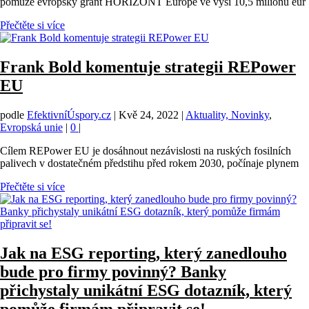
pomůže evropský grant HORIZONT Europe ve výši 10,5 milionu eur
Přečtěte si více
Frank Bold komentuje strategii REPower
EU
podle
EfektivníÚspory.cz
|
Kvě 24, 2022
|
Aktuality, Novinky
,
Evropská unie
|
0
|
Cílem REPower EU je dosáhnout nezávislosti na ruských fosilních
palivech v dostatečném předstihu před rokem 2030, počínaje plynem
Přečtěte si více
Jak na ESG reporting, který zanedlouho
bude pro firmy povinný? Banky
přichystaly unikátní ESG dotazník, který