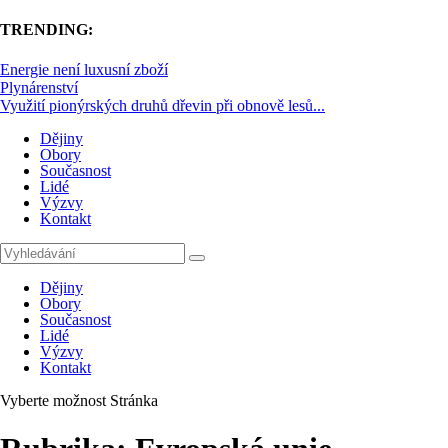
TRENDING:
Energie není luxusní zboží
Plynárenství
Využití pionýrských druhů dřevin při obnově lesů...
Dějiny
Obory
Současnost
Lidé
Výzvy
Kontakt
Dějiny
Obory
Současnost
Lidé
Výzvy
Kontakt
Vyberte možnost Stránka