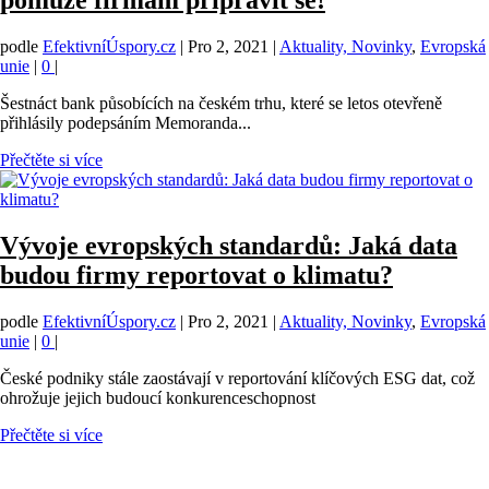
pomůže firmám připravit se!
podle
EfektivníÚspory.cz
|
Pro 2, 2021
|
Aktuality, Novinky
,
Evropská
unie
|
0
|
Šestnáct bank působících na českém trhu, které se letos otevřeně
přihlásily podepsáním Memoranda...
Přečtěte si více
Vývoje evropských standardů: Jaká data
budou firmy reportovat o klimatu?
podle
EfektivníÚspory.cz
|
Pro 2, 2021
|
Aktuality, Novinky
,
Evropská
unie
|
0
|
České podniky stále zaostávají v reportování klíčových ESG dat, což
ohrožuje jejich budoucí konkurenceschopnost
Přečtěte si více