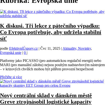
Rubrika:
Evropská unie
K diskusi. Tři lekce z pátečního výpadku:
Co Evropa potřebuje, aby udržela stabilní
síť
podle
EfektivníÚspory.cz
|
Čvc 11, 2025
|
Aktuality, Novinky
,
Evropská unie
|
0
|
Platformy jako PICASSO (pro automatickou regulační energii) nebo
MARI (pro manuální zálohu) nejsou pouhým nadstavbovým nástrojem
– v krizových chvílích mohou být pilířem provozní bezpečnosti
Přečtěte si více
Nový centrální sklad v dánském městě
Greve ztrojnásobil logistické kapacity