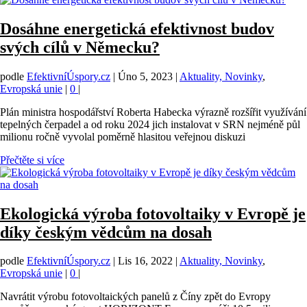
Dosáhne energetická efektivnost budov
svých cílů v Německu?
podle
EfektivníÚspory.cz
|
Úno 5, 2023
|
Aktuality, Novinky
,
Evropská unie
|
0
|
Plán ministra hospodářství Roberta Habecka výrazně rozšířit využívání
tepelných čerpadel a od roku 2024 jich instalovat v SRN nejméně půl
milionu ročně vyvolal poměrně hlasitou veřejnou diskuzi
Přečtěte si více
Ekologická výroba fotovoltaiky v Evropě je
díky českým vědcům na dosah
podle
EfektivníÚspory.cz
|
Lis 16, 2022
|
Aktuality, Novinky
,
Evropská unie
|
0
|
Navrátit výrobu fotovoltaických panelů z Číny zpět do Evropy