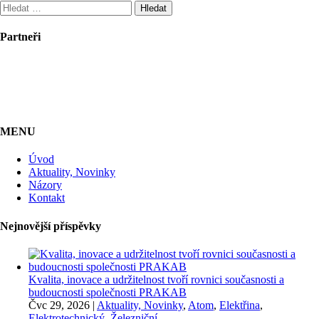
Vyhledávání
Partneři
MENU
Úvod
Aktuality, Novinky
Názory
Kontakt
Nejnovější příspěvky
Kvalita, inovace a udržitelnost tvoří rovnici současnosti a
budoucnosti společnosti PRAKAB
Čvc 29, 2026
|
Aktuality, Novinky
,
Atom
,
Elektřina
,
Elektrotechnický
,
Železniční