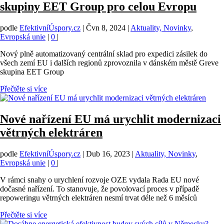
skupiny EET Group pro celou Evropu
podle
EfektivníÚspory.cz
|
Čvn 8, 2024
|
Aktuality, Novinky
,
Evropská unie
|
0
|
Nový plně automatizovaný centrální sklad pro expedici zásilek do
všech zemí EU i dalších regionů zprovoznila v dánském městě Greve
skupina EET Group
Přečtěte si více
Nové nařízení EU má urychlit modernizaci
větrných elektráren
podle
EfektivníÚspory.cz
|
Dub 16, 2023
|
Aktuality, Novinky
,
Evropská unie
|
0
|
V rámci snahy o urychlení rozvoje OZE vydala Rada EU nové
dočasné nařízení. To stanovuje, že povolovací proces v případě
repoweringu větrných elektráren nesmí trvat déle než 6 měsíců
Přečtěte si více