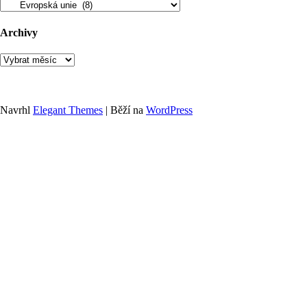
Rubriky
Archivy
Archivy
Navrhl
Elegant Themes
| Běží na
WordPress