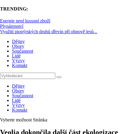
TRENDING:
Energie není luxusní zboží
Plynárenství
Využití pionýrských druhů dřevin při obnově lesů...
Dějiny
Obory
Současnost
Lidé
Výzvy
Kontakt
Dějiny
Obory
Současnost
Lidé
Výzvy
Kontakt
Vyberte možnost Stránka
Veolia dokončila další část ekologizace