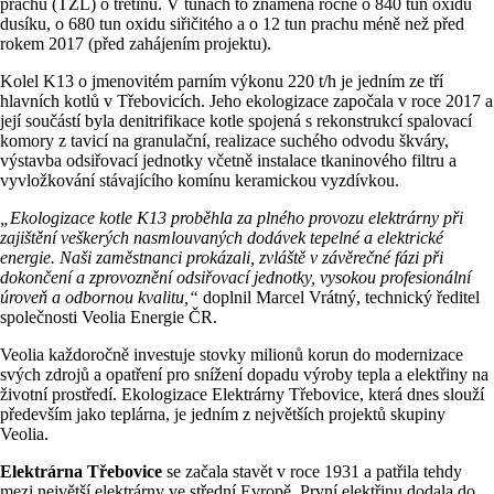
prachu (TZL) o třetinu. V tunách to znamená ročně o 840 tun oxidů
dusíku, o 680 tun oxidu siřičitého a o 12 tun prachu méně než před
rokem 2017 (před zahájením projektu).
Kolel K13 o jmenovitém parním výkonu 220 t/h je jedním ze tří
hlavních kotlů v Třebovicích. Jeho ekologizace započala v roce 2017 a
její součástí byla denitrifikace kotle spojená s rekonstrukcí spalovací
komory z tavicí na granulační, realizace suchého odvodu škváry,
výstavba odsiřovací jednotky včetně instalace tkaninového filtru a
vyvložkování stávajícího komínu keramickou vyzdívkou.
„Ekologizace kotle K13 proběhla za plného provozu elektrárny při
zajištění veškerých nasmlouvaných dodávek tepelné a elektrické
energie. Naši zaměstnanci prokázali, zvláště v závěrečné fázi při
dokončení a zprovoznění odsiřovací jednotky, vysokou profesionální
úroveň a odbornou kvalitu,“
doplnil Marcel Vrátný, technický ředitel
společnosti Veolia Energie ČR.
Veolia každoročně investuje stovky milionů korun do modernizace
svých zdrojů a opatření pro snížení dopadu výroby tepla a elektřiny na
životní prostředí. Ekologizace Elektrárny Třebovice, která dnes slouží
především jako teplárna, je jedním z největších projektů skupiny
Veolia.
Elektrárna Třebovice
se začala stavět v roce 1931 a patřila tehdy
mezi největší elektrárny ve střední Evropě. První elektřinu dodala do