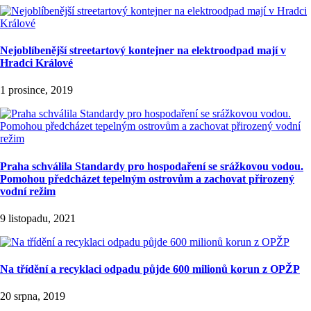
Nejoblíbenější streetartový kontejner na elektroodpad mají v
Hradci Králové
1 prosince, 2019
Praha schválila Standardy pro hospodaření se srážkovou vodou.
Pomohou předcházet tepelným ostrovům a zachovat přirozený
vodní režim
9 listopadu, 2021
Na třídění a recyklaci odpadu půjde 600 milionů korun z OPŽP
20 srpna, 2019