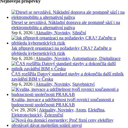
Nejnovější příspěvky
Diesel se nevzdává. Nákladní doprava ale postupně sází i na
elektromobilitu a alternativní paliva
Srp 6, 2026
|
Aktuality, Novinky
,
Silniční
Jak připravit organizaci na požadavky CRA? Začněte u
přehledu kybernetických rizik
Srp 6, 2026
|
Aktuality, Novinky
,
Automatizace, Digitalizace
ČAS rozšířila Datový standard stavby a dokončila další milník
zavádění BIM v Česku
Srp 6, 2026
|
Aktuality, Novinky
,
Stavebnictví
Kvalita, inovace a udržitelnost tvoří rovnici současnosti a
budoucnosti společnosti PRAKAB
Čvc 29, 2026
|
Aktuality, Novinky
,
Atom
,
Elektřina
,
Elektrotechnický
,
Železniční