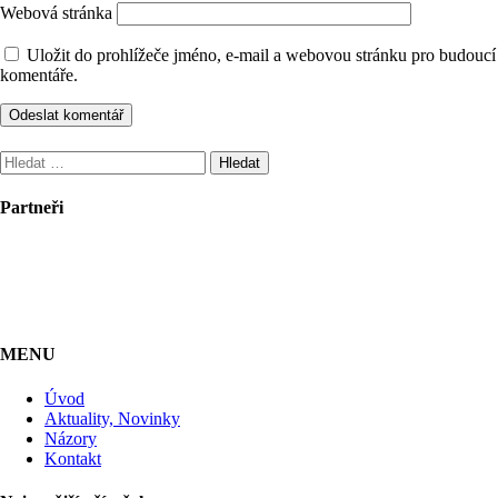
Webová stránka
Uložit do prohlížeče jméno, e-mail a webovou stránku pro budoucí
komentáře.
Vyhledávání
Partneři
MENU
Úvod
Aktuality, Novinky
Názory
Kontakt