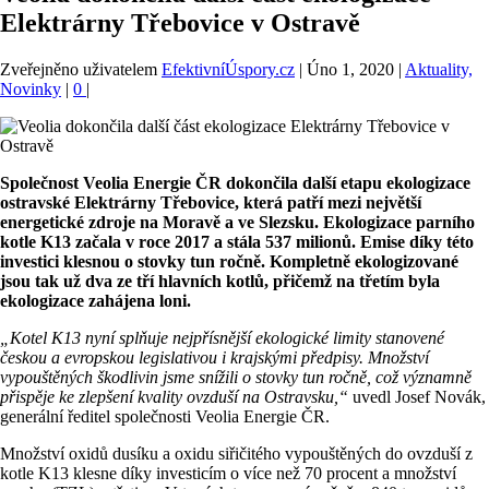
Elektrárny Třebovice v Ostravě
Zveřejněno uživatelem
EfektivníÚspory.cz
|
Úno 1, 2020
|
Aktuality,
Novinky
|
0
|
Společnost Veolia Energie ČR dokončila další etapu ekologizace
ostravské Elektrárny Třebovice, která patří mezi největší
energetické zdroje na Moravě a ve Slezsku. Ekologizace parního
kotle K13 začala v roce 2017 a stála 537 milionů. Emise díky této
investici klesnou o stovky tun ročně. Kompletně ekologizované
jsou tak už dva ze tří hlavních kotlů, přičemž na třetím byla
ekologizace zahájena loni.
„Kotel K13 nyní splňuje nejpřísnější ekologické limity stanovené
českou a evropskou legislativou i krajskými předpisy. Množství
vypouštěných škodlivin jsme snížili o stovky tun ročně, což významně
přispěje ke zlepšení kvality ovzduší na Ostravsku,“
uvedl Josef Novák,
generální ředitel společnosti Veolia Energie ČR.
Množství oxidů dusíku a oxidu siřičitého vypouštěných do ovzduší z
kotle K13 klesne díky investicím o více než 70 procent a množství