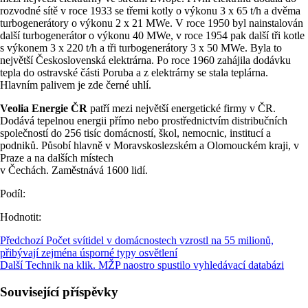
rozvodné sítě v roce 1933 se třemi kotly o výkonu 3 x 65 t/h a dvěma
turbogenerátory o výkonu 2 x 21 MWe. V roce 1950 byl nainstalován
další turbogenerátor o výkonu 40 MWe, v roce 1954 pak další tři kotle
s výkonem 3 x 220 t/h a tři turbogenerátory 3 x 50 MWe. Byla to
největší Československá elektrárna. Po roce 1960 zahájila dodávku
tepla do ostravské části Poruba a z elektrárny se stala teplárna.
Hlavním palivem je zde černé uhlí.
Veolia Energie ČR
patří mezi největší energetické firmy v ČR.
Dodává tepelnou energii přímo nebo prostřednictvím distribučních
společností do 256 tisíc domácností, škol, nemocnic, institucí a
podniků. Působí hlavně v Moravskoslezském a Olomouckém kraji, v
Praze a na dalších místech
v Čechách. Zaměstnává 1600 lidí.
Podíl:
Hodnotit:
Předchozí
Počet svítidel v domácnostech vzrostl na 55 milionů,
přibývají zejména úsporné typy osvětlení
Další
Technik na klik. MŽP naostro spustilo vyhledávací databázi
Související příspěvky