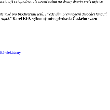
usela být celoplošná, ale soustředěná na druhy dřevin zvěří nejvíce
ale také pro biodiverzitu lesů. Především přemnožení divočáci fungují
zajíci.
”
Karel Kříž, výkonný místopředseda Českého svazu
lké elektrárny