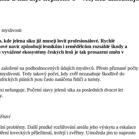
de jelena siku již musejí lovit profesionálové. Rychlé
kové navíc způsobují lesníkům i zemědělcům rozsáhlé škody a
 vyvážené ekosystémy českých lesů je tak prosazení změn v
le založené na podhodnocených údajích myslivců. Přesto přiznané počty
myslivosti. Tedy takový počet, kdy zvěř nezasahuje škodlivě do
ických pláních jsou často natáčena řidiči a turisty.
 nefunguje. Početní stavy jelenů sika za posledních dvacet let
y.
ělství
lní problémy. Další prudké rozšiřování areálu jeho výskytu a eskalace
ení loveckých příležitostí, trofejí i zvěřiny. Umožnila jim to naprosto