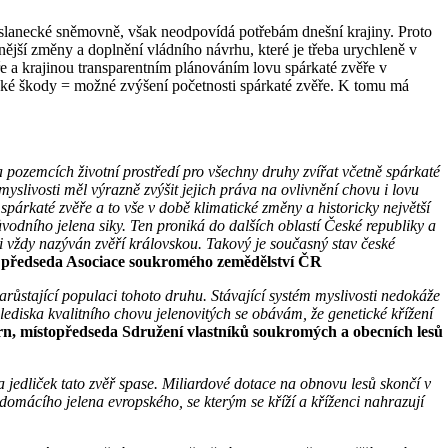
poslanecké sněmovně, však neodpovídá potřebám dnešní krajiny. Proto
ější změny a doplnění vládního návrhu, které je třeba urychleně v
e a krajinou transparentním plánováním lovu spárkaté zvěře v
ízké škody = možné zvýšení početnosti spárkaté zvěře. K tomu má
 pozemcích životní prostředí pro všechny druhy zvířat včetně spárkaté
slivosti měl výrazně zvýšit jejich práva na ovlivnění chovu i lovu
párkaté zvěře a to vše v době klimatické změny a historicky největší
odního jelena siky. Ten proniká do dalších oblastí České republiky a
 vždy nazýván zvěří královskou. Takový je současný stav české
, předseda Asociace soukromého zemědělství ČR
arůstající populaci tohoto druhu. Stávající systém myslivosti nedokáže
lediska kvalitního chovu jelenovitých se obávám, že genetické křížení
n, místopředseda Sdružení vlastníků soukromých a obecních lesů
 jedliček tato zvěř spase. Miliardové dotace na obnovu lesů skončí v
domácího jelena evropského, se kterým se kříží a kříženci nahrazují