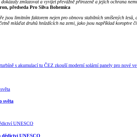
sy dokázaly zmlazovat a vyvíjet převážně přirozeně a jejich ochrana nem
ron, předseda Pro Silva Bohemica
ře jsou limitním faktorem nejen pro obnovu stabilních smíšených lesů, 
četně mláďat druhů hnízdících na zemi, jako jsou například koroptve či 
 turbíně s akumulací tu ČEZ zkouší moderní solární panely pro nové ve
o světa
ého dědictví UNESCO