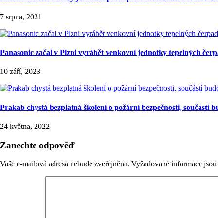
7 srpna, 2021
Panasonic začal v Plzni vyrábět venkovní jednotky tepelných čerpa
10 září, 2023
Prakab chystá bezplatná školení o požární bezpečnosti, součástí 
24 května, 2022
Zanechte odpověď
Vaše e-mailová adresa nebude zveřejněna.
Vyžadované informace jso