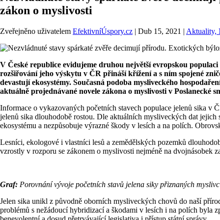
zákon o myslivosti
Zveřejněno uživatelem
EfektivníÚspory.cz
|
Dub 15, 2021
|
Aktuality,
V České republice evidujeme druhou největší evropskou populaci to
rozšiřování jeho výskytu v ČR přináší křížení a s ním spojené zn
devastují ekosystémy. Současná podoba mysliveckého hospodaření n
aktuálně projednávané novele zákona o myslivosti v Poslanecké 
Informace o vykazovaných početních stavech populace jelenů sika v ČR
jelenů sika dlouhodobě rostou. Dle aktuálních mysliveckých dat jejic
ekosystému a nezpůsobuje výrazné škody v lesích a na polích. Obrovská 
Lesníci, ekologové i vlastníci lesů a zemědělských pozemků dlouhodobě 
vzrostly v rozporu se zákonem o myslivosti nejméně na dvojnásobek za n
Graf:
Porovnání vývoje početních stavů jelena siky přiznaných myslivc
Jelen sika unikl z původně oborních mysliveckých chovů do naší přírody
problémů s nežádoucí hybridizací a škodami v lesích i na polích byla způ
benevolentní a dosud přetrvávající legislativa i přístup státní správy.