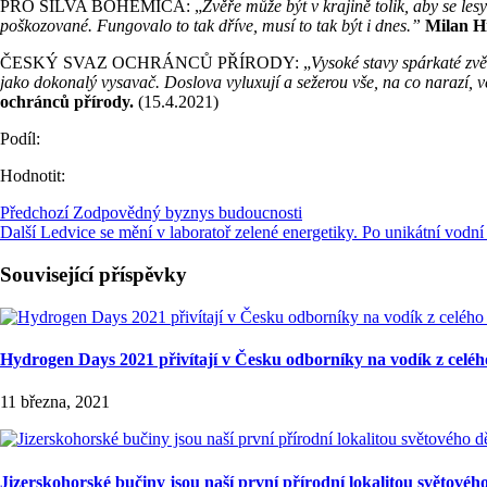
PRO SILVA BOHEMICA: „
Zvěře může být v krajině tolik, aby se le
poškozované. Fungovalo to tak dříve, musí to tak být i dnes.”
Milan H
ČESKÝ SVAZ OCHRÁNCŮ PŘÍRODY: „
Vysoké stavy spárkaté zvě
jako dokonalý vysavač. Doslova vyluxují a sežerou vše, na co narazí, v
ochránců přírody.
(15.4.2021)
Podíl:
Hodnotit:
Předchozí
Zodpovědný byznys budoucnosti
Další
Ledvice se mění v laboratoř zelené energetiky. Po unikátní vodní
Související příspěvky
Hydrogen Days 2021 přivítají v Česku odborníky na vodík z celéh
11 března, 2021
Jizerskohorské bučiny jsou naší první přírodní lokalitou světov