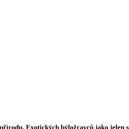
přírodu. Exotických býložravců jako jelen s