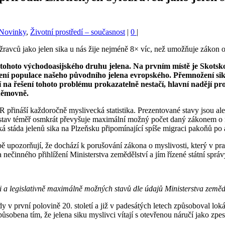
 Novinky
,
Životní prostředí – současnost
|
0
|
hoto východoasijského druhu jelena. Na prvním místě je Skotsko, k
ičení populace našeho původního jelena evropského. Přemnožení si
a řešení tohoto problému prokazatelně nestačí, hlavní nadějí pro
sněmovně.
 přináší každoročně myslivecká statistika. Prezentované stavy jsou a
h stav téměř osmkrát převyšuje maximální možný počet daný zákonem o 
stáda jelenů sika na Plzeňsku připomínající spíše migraci pakoňů po afr
upozorňují, že dochází k porušování zákona o myslivosti, který v praxi
ečinného přihlížení Ministerstva zemědělství a jím řízené státní správ
i a legislativně maximálně možných stavů dle údajů Ministerstva zeměd
 v první polovině 20. století a již v padesátých letech způsoboval loká
sobena tím, že jelena siku myslivci vítají s otevřenou náručí jako zpestř