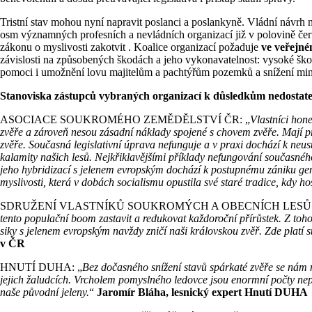
Tristní stav mohou nyní napravit poslanci a poslankyně. Vládní návrh 
osm významných profesních a nevládních organizací již v polovině čer
zákonu o myslivosti zakotvit . Koalice organizací požaduje
ve veřejn
závislosti na způsobených škodách a jeho vykonavatelnost: vysoké šk
pomoci i umožnění lovu majitelům a pachtýřům pozemků a snížení mini
Stanoviska zástupců vybraných organizací k důsledkům nedostate
ASOCIACE SOUKROMÉHO ZEMĚDĚLSTVÍ ČR: „
Vlastníci hon
zvěře a zároveň nesou zásadní náklady spojené s chovem zvěře. Mají pro
zvěře. Současná legislativní úprava nefunguje a v praxi dochází k neus
kalamity našich lesů. Nejkřiklavějšími příklady nefungování současné
jeho hybridizací s jelenem evropským dochází k postupnému zániku gen
myslivosti, která v dobách socialismu opustila své staré tradice, kdy h
SDRUŽENÍ VLASTNÍKŮ SOUKROMÝCH A OBECNÍCH LESŮ V
tento populační boom zastavit a redukovat každoroční přírůstek. Z toho
siky s jelenem evropským navždy zničí naši královskou zvěř. Zde platí
v ČR
HNUTÍ DUHA: „
Bez dočasného snížení stavů spárkaté zvěře se nám n
jejich žaludcích. Vrcholem pomyslného ledovce jsou enormní počty nepů
naše původní jeleny.
“
Jaromír Bláha, lesnický expert Hnutí DUHA