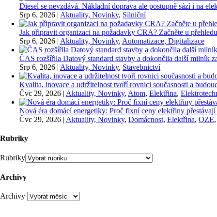
Diesel se nevzdává. Nákladní doprava ale postupně sází i na elekt
Srp 6, 2026
|
Aktuality, Novinky
,
Silniční
Jak připravit organizaci na požadavky CRA? Začněte u přehledu
Srp 6, 2026
|
Aktuality, Novinky
,
Automatizace, Digitalizace
ČAS rozšířila Datový standard stavby a dokončila další milník
Srp 6, 2026
|
Aktuality, Novinky
,
Stavebnictví
Kvalita, inovace a udržitelnost tvoří rovnici současnosti a bu
Čvc 29, 2026
|
Aktuality, Novinky
,
Atom
,
Elektřina
,
Elektrotech
Nová éra domácí energetiky: Proč fixní ceny elektřiny přestávají
Čvc 29, 2026
|
Aktuality, Novinky
,
Domácnost
,
Elektřina
,
OZE
Rubriky
Rubriky
Archivy
Archivy