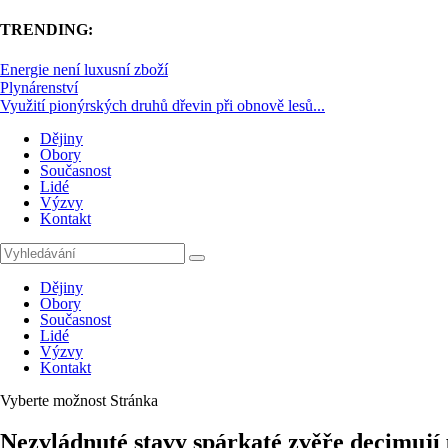
TRENDING:
Energie není luxusní zboží
Plynárenství
Využití pionýrských druhů dřevin při obnově lesů...
Dějiny
Obory
Současnost
Lidé
Výzvy
Kontakt
Dějiny
Obory
Současnost
Lidé
Výzvy
Kontakt
Vyberte možnost Stránka
Nezvládnuté stavy spárkaté zvěře decimují 