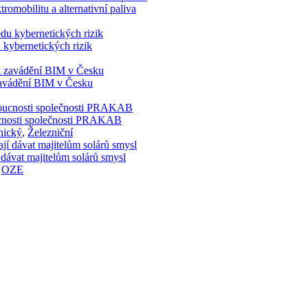
romobilitu a alternativní paliva
 kybernetických rizik
 zavádění BIM v Česku
doucnosti společnosti PRAKAB
nický
,
Železniční
 dávat majitelům solárů smysl
,
OZE