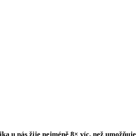
ika u nás žije nejméně 8× víc, než umožňuje