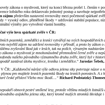
novely zákona o myslivosti, který na konci března prošel 1. čtením v 
vence loňského roku deklarovalo jednotný postup a navrhuje nejpotřebn
ém zájmu
především nastavení rovnováhy mezi početností spárkaté zvěř
ody = vysoký odlov, přiměřené škody = udržování stabilní populace, n
mální výměry pro vytvoření vlastní honitby.
čné výše lovu spárkaté zvěře v ČR:
ebních pozemků, zemědělci a lesníci vytvářejí na svých hospodářstvích a
to největší zájem na udržení rovnováhy v přírodě, a proto by zákon o my
tálému zvyšování škod jak v lesích, tak na polích, výrazným nadstavům s
ho zákona o myslivosti je mnohonásobně přemnožení černé zvěře a nepův
ofondu našeho původního významného druhu zvěře, který byl v historii
ospodář zastával úlohu myslivce, lesníka i zemědělce.
“
Jaroslav Šebek
 ČR: „
Každoroční nárůst výše odlovu jelena siky potvrzuje názor o n
 plynou pro majitele lesních pozemků škody na lesních porostech. A z h
 staré české přísloví Všeho moc škodí….“
Richard Podstatzký-Thonser
epodaří obnovit pestré smíšené lesy, protože většinu mladých listnáčů a
vodního asijského jelena siky, který kromě malých stromků likviduje i 