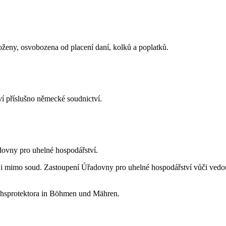
loženy, osvobozena od placení daní, kolků a poplatků.
í příslušno německé soudnictví.
ovny pro uhelné hospodářství.
 i mimo soud. Zastoupení Úřadovny pro uhelné hospodářství vůči vedo
chsprotektora in Böhmen und Mähren.