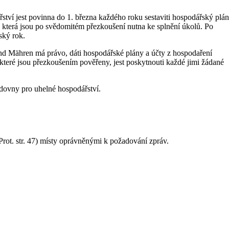
ví jest povinna do 1. března každého roku sestaviti hospodářský plán
í, která jsou po svědomitém přezkoušení nutna ke splnění úkolů. Po
ský rok.
nd Mähren má právo, dáti hospodářské plány a účty z hospodaření
které jsou přezkoušením pověřeny, jest poskytnouti každé jimi žádané
dovny pro uhelné hospodářství.
Prot. str. 47) místy oprávněnými k požadování zpráv.