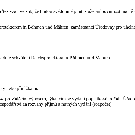
tež vzati ve slib, že budou svědomitě plniti služební povinnosti na n
chsprotektorem in Böhmen und Mähren, zaměstnanci Úřadovny pro uheln
yžaduje schválení Reichsprotektora in Böhmen und Mähren.
ky nebo přirážkami.
 4. prováděcím výnosem, týkajícím se vydání poplatkového řádu Úřado
ospodářství za rozvahy příjmů a nutných vydání (rozpočet).