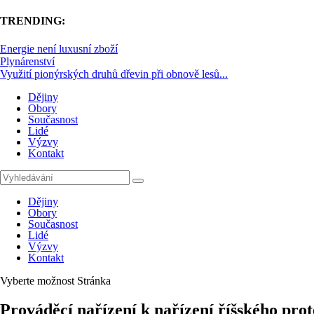
TRENDING:
Energie není luxusní zboží
Plynárenství
Využití pionýrských druhů dřevin při obnově lesů...
Dějiny
Obory
Současnost
Lidé
Výzvy
Kontakt
Dějiny
Obory
Současnost
Lidé
Výzvy
Kontakt
Vyberte možnost Stránka
Prováděcí nařízení k nařízení říšského pro