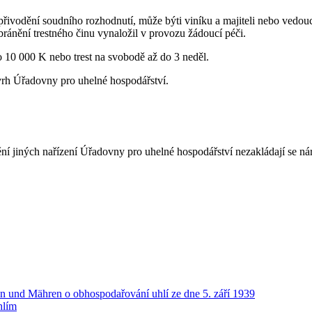
přivodění soudního rozhodnutí, může býti viníku a majiteli nebo vedouc
bránění trestného činu vynaložil v provozu žádoucí péči.
do 10 000 K nebo trest na svobodě až do 3 neděl.
návrh Úřadovny pro uhelné hospodářství.
ění jiných nařízení Úřadovny pro uhelné hospodářství nezakládají se n
en und Mähren o obhospodařování uhlí ze dne 5. září 1939
hlím