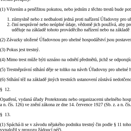
(1) Vězením a peněžitou pokutou, nebo jedním z těchto trestů bude pot
zúmyslně nebo z nedbalosti jedná proti nařízení Úřadovny pro uh
činí nesprávné nebo neúplné údaje, vědomě jich používá, aby pr
uděluje na základě tohoto prováděcího nařízení nebo na základě 
(2) Závazky uložené Úřadovnou pro uhelné hospodářství jsou postaveny 
(3) Pokus jest trestný.
(4) Mimo trest může býti uznáno na odnětí předmětů, jichž se odporujíc
(5) Trestněprávní stíhání děje se toliko na návrh Úřadovny pro uhelné 
(6) Stíhání též na základě jiných trestních ustanovení zůstává nedotčen
§ 12.
Opatření, vydaná úřady Protektoratu nebo organizacemi uhelného hosp
a n. čís. 126) ve znění zákona ze dne 14. července 1927 (Sb. z. a n. čí
§ 13.
(1) Spáchá-li se v závodu nějakého podniku trestný čin podle § 11 toh
vynaložil v provozu žádoucí péči.