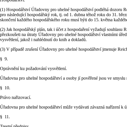
(1) Hospodářství Úřadovny pro uhelné hospodářství podléhá dozoru Re
pro následující hospodářský rok, tj. od 1. dubna téhož roku do 31. bře
skončení každého hospodářského roku musí býti do 15. května každého
(2) Jak hospodářský plán, tak i účet z hospodaření vyžadují souhlas
přezkoušeti na útraty Úřadovny pro uhelné hospodářství vlastními úře
vysvětlení, jakož i nahlédnutí do knih a dokladů.
(3) V případě zrušení Úřadovny pro uhelné hospodářství jmenuje Reic
§ 9.
Oprávnění ku požadování vysvětlení.
Úřadovna pro uhelné hospodářství a osoby jí pověřené jsou ve smyslu n
§ 10.
Právo nařizovací.
Úřadovna pro uhelné hospodářství může vydávati závazná nařízení k úp
§ 11.
Trestní předpisy.