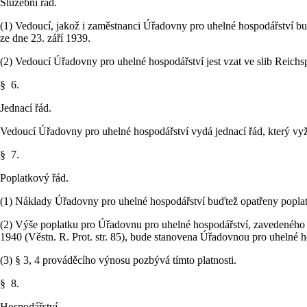
Služební řád.
(1) Vedoucí, jakož i zaměstnanci Úřadovny pro uhelné hospodářství buď
ze dne 23. září 1939.
(2) Vedoucí Úřadovny pro uhelné hospodářství jest vzat ve slib Rei
§ 6.
Jednací řád.
Vedoucí Úřadovny pro uhelné hospodářství vydá jednací řád, který v
§ 7.
Poplatkový řád.
(1) Náklady Úřadovny pro uhelné hospodářství buďtež opatřeny poplat
(2) Výše poplatku pro Úřadovnu pro uhelné hospodářství, zavedeného
1940 (Věstn. R. Prot. str. 85), bude stanovena Úřadovnou pro uhelné h
(3) § 3, 4 prováděcího výnosu pozbývá tímto platnosti.
§ 8.
Hospodářství.