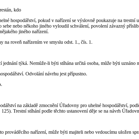
restán, kdo
elné hospodářství, pokud v nařízení se výslovně poukazuje na trestní u
o sebe nebo někoho jiného vyloudil schválení, povolení závazný přísli
nějakého jiného nařízení.
na roveň nařízením ve smyslu odst. 1., čís. 1.
í jednání týká. Nemůže-li býti stíhána určitá osoba, může býti uznáno n
hospodářství. Odvolání návrhu jest přípustno.
o.
odářství na základě zmocnění Úřadovny pro uhelné hospodářství, podlé
s. 125). Trestní stíhání podle těchto ustanovení děje se na návrh Úřadov
oto prováděcího nařízení, může býti majiteli nebo vedoucímu uložen spr