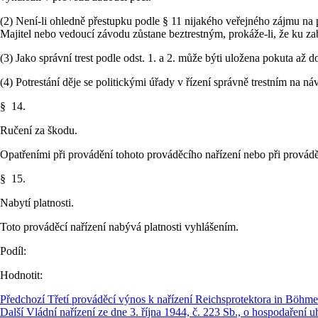
(2) Není-li ohledně přestupku podle § 11 nijakého veřejného zájmu na 
Majitel nebo vedoucí závodu zůstane beztrestným, prokáže-li, že ku za
(3) Jako správní trest podle odst. 1. a 2. může býti uložena pokuta až 
(4) Potrestání děje se politickými úřady v řízení správně trestním na 
§ 14.
Ručení za škodu.
Opatřeními při provádění tohoto prováděcího nařízení nebo při provád
§ 15.
Nabytí platnosti.
Toto prováděcí nařízení nabývá platnosti vyhlášením.
Podíl:
Hodnotit:
Předchozí
Třetí prováděcí výnos k nařízení Reichsprotektora in Böhm
Další
Vládní nařízení ze dne 3. října 1944, č. 223 Sb., o hospodaření u