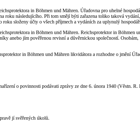
ichsprotektora in Böhmen und Mähren. Úřadovna pro uhelné hospodářst
zna roku následujícího. Při tom smějí býti zařazena toliko taková vydán
 roku složeny účty o všech příjmech a vydáních za uplynulý hospodář
u Reichsprotektora in Böhmen und Mähren. Reichsprotektor in Böhmen u
dníky anebo jím pověřenou revisní a důvěrnickou společností. Osobám, 
hsprotektor in Böhmen und Mähren likvidátora a rozhodne o jmění Úřa
ařízení o povinnosti podávati zprávy ze dne 6. února 1940 (Věstn. R. 
ravě jí svěřených úkolů.