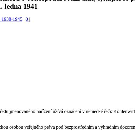
. ledna 1941
 - 1938-1945
|
0
|
vpředu jmenovaného nařízení užívá označení v německé řeči: Kohlenwir
ickou osobou veřejného práva pod bezprostředním a výhradním dozore