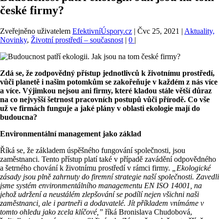
české firmy?
Zveřejněno uživatelem
EfektivníÚspory.cz
|
Čvc 25, 2021
|
Aktuality,
Novinky
,
Životní prostředí – současnost
|
0
|
Zdá se, že zodpovědný přístup jednotlivců k životnímu prostředí,
vůči planetě i našim potomkům se zakořeňuje v každém z nás více
a více. Výjimkou nejsou ani firmy, které kladou stále větší důraz
na co nejvyšší šetrnost pracovních postupů vůči přírodě. Co vše
už ve firmách funguje a jaké plány v oblasti ekologie mají do
budoucna?
Environmentální management jako základ
Říká se, že základem úspěšného fungování společnosti, jsou
zaměstnanci. Tento přístup platí také v případě zavádění odpovědného
a šetrného chování k životnímu prostředí v rámci firmy.
„Ekologické
zásady jsou plně zahrnuty do firemní strategie naší společnosti. Zavedli
jsme systém environmentálního managementu EN ISO 14001, na
jehož udržení a neustálém zlepšování se podílí nejen všichni naši
zaměstnanci, ale i partneři a dodavatelé. Jít příkladem vnímáme v
tomto ohledu jako zcela klíčové,”
říká Bronislava Chudobová,