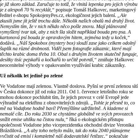
je již skoro základ. Zaručuje to totiž, že vlnitá lepenka pro jejich výrobu
je z alespoň 70 % recyklát,“
popisuje Tomáš Haškovec, marketingový
ředitel e-shopu SpokojenyPes.cz, ekologičnost jejich balení.
„Ale
zkusili jsme jít ještě trochu dále. Několik našich obalů má druhý život.
Nemyslím tím, že v nich někdo něco pošle znovu. Mají plánovaně
vymyšlený tvar tak, aby z nich šla složit například bouda pro psa. A
kartonová psí bouda je opravdovým hitem, zejména tedy u koček,“
dodává.
„Náš Spokobox (mystery box) slouží zase jako celkem odolný
šuplík na různé drobnosti. Viděl jsem fotografie zákaznic, které mají
těchto krabic doma třeba 10. Obal s druhým životem skutečně funguje,
desítky tisíc pejskařů a kočkařů to určitě potvrdí,“
zmiňuje Haškovec
neocenitelné výhody v opakovaném využívání krabic zákazníky.
Už několik let jedině po zelené
Ve Vodafone mají zelenou. Vlastně doslova. Pyšní se první zelenou sítí
v Česku dokonce již od roku 2011. Od 1. července letošního roku se
mohou dokonce pochlubit tím, že jejich provoz v celé Evropě jede
výhradně na elektřinu z obnovitelných zdrojů.
„Tohle je přesně to, co
mě na Vodafone hodně baví! Přemýšlíme udržitelně. A klademe si
nemalé cíle. Do roku 2030 se chystáme globálně ve svých provozech
snížit emise uhlíku na čistou nulu,“
říká o ekologickém přístupu
společnosti Vodafone jeho viceprezidentka obchodní divize Veronika
Brázdilová.
„A aby toho nebylo málo, tak do roku 2040 plánujeme
vyčistit od emisí i kompletně náš dodavatelský řetězec,“
pokračuje