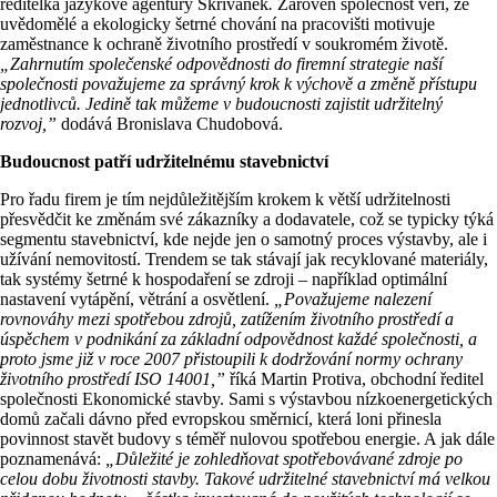
ředitelka jazykové agentury Skřivánek
.
Zároveň společnost věří, že
uvědomělé a ekologicky šetrné chování na pracovišti motivuje
zaměstnance k ochraně životního prostředí v soukromém životě.
„Zahrnutím společenské odpovědnosti do firemní strategie naší
společnosti považujeme za správný krok k výchově a změně přístupu
jednotlivců. Jedině tak můžeme v budoucnosti zajistit udržitelný
rozvoj,”
dodává Bronislava Chudobová.
Budoucnost patří udržitelnému stavebnictví
Pro řadu firem je tím nejdůležitějším krokem k větší udržitelnosti
přesvědčit ke změnám své zákazníky a dodavatele, což se typicky týká
segmentu stavebnictví, kde nejde jen o samotný proces výstavby, ale i
užívání nemovitostí. Trendem se tak stávají jak recyklované materiály,
tak systémy šetrné k hospodaření se zdroji – například optimální
nastavení vytápění, větrání a osvětlení.
„Považujeme nalezení
rovnováhy mezi spotřebou zdrojů, zatížením životního prostředí a
úspěchem v podnikání za základní odpovědnost každé společnosti, a
proto jsme již v roce 2007 přistoupili k dodržování normy ochrany
životního prostředí ISO 14001,”
říká Martin Protiva, obchodní ředitel
společnosti Ekonomické stavby. Sami s výstavbou nízkoenergetických
domů začali dávno před evropskou směrnicí, která loni přinesla
povinnost stavět budovy s téměř nulovou spotřebou energie. A jak dále
poznamenává:
„Důležité je zohledňovat spotřebovávané zdroje po
celou dobu životnosti stavby. Takové udržitelné stavebnictví má velkou