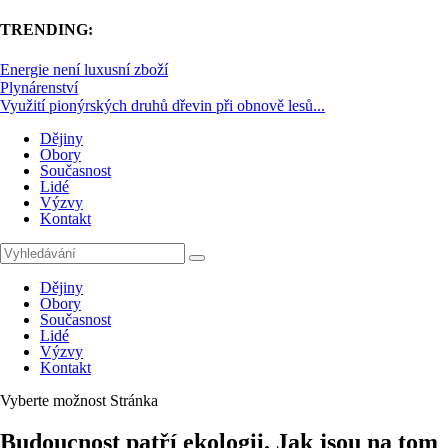
TRENDING:
Energie není luxusní zboží
Plynárenství
Využití pionýrských druhů dřevin při obnově lesů...
Dějiny
Obory
Současnost
Lidé
Výzvy
Kontakt
Dějiny
Obory
Současnost
Lidé
Výzvy
Kontakt
Vyberte možnost Stránka
Budoucnost patří ekologii. Jak jsou na tom