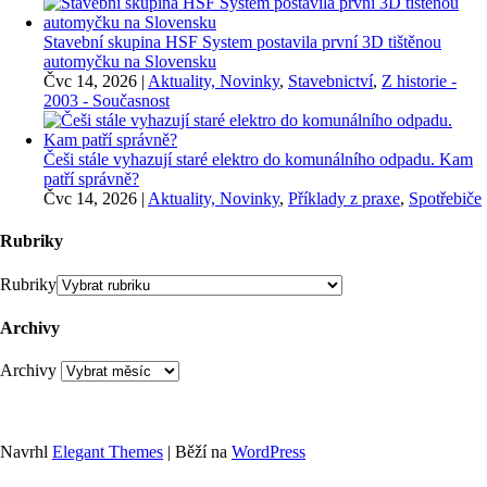
Stavební skupina HSF System postavila první 3D tištěnou
automyčku na Slovensku
Čvc 14, 2026
|
Aktuality, Novinky
,
Stavebnictví
,
Z historie -
2003 - Současnost
Češi stále vyhazují staré elektro do komunálního odpadu. Kam
patří správně?
Čvc 14, 2026
|
Aktuality, Novinky
,
Příklady z praxe
,
Spotřebiče
Rubriky
Rubriky
Archivy
Archivy
Navrhl
Elegant Themes
| Běží na
WordPress