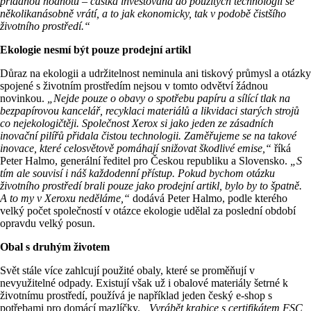
přidanou hodnotu – částka investovaná do použitých technologií se
několikanásobně vrátí, a to jak ekonomicky, tak v podobě čistšího
životního prostředí.“
Ekologie nesmí být pouze prodejní artikl
Důraz na ekologii a udržitelnost neminula ani tiskový průmysl a otázky
spojené s životním prostředím nejsou v tomto odvětví žádnou
novinkou.
„Nejde pouze o obavy o spotřebu papíru a sílící tlak na
bezpapírovou kancelář, recyklaci materiálů a likvidaci starých strojů
co nejekologičtěji. Společnost Xerox si jako jeden ze zásadních
inovační pilířů přidala čistou technologii. Zaměřujeme se na takové
inovace, které celosvětově pomáhají snižovat škodlivé emise,“
říká
Peter Halmo, generální ředitel pro Českou republiku a Slovensko.
„S
tím ale souvisí i náš každodenní přístup. Pokud bychom otázku
životního prostředí brali pouze jako prodejní artikl, bylo by to špatně.
A to my v Xeroxu neděláme,“
dodává Peter Halmo, podle kterého
velký počet společností v otázce ekologie udělal za poslední období
opravdu velký posun.
Obal s druhým životem
Svět stále více zahlcují použité obaly, které se proměňují v
nevyužitelné odpady. Existují však už i obalové materiály šetrné k
životnímu prostředí, používá je například jeden český e-shop s
potřebami pro domácí mazlíčky.
„Vyrábět krabice s certifikátem FSC