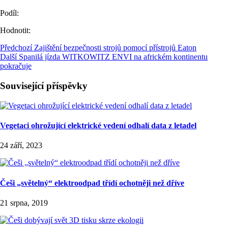
Podíl:
Hodnotit:
Předchozí
Zajištění bezpečnosti strojů pomocí přístrojů Eaton
Další
Spanilá jízda WITKOWITZ ENVI na africkém kontinentu
pokračuje
Související příspěvky
Vegetaci ohrožující elektrické vedení odhalí data z letadel
24 září, 2023
Češi „světelný“ elektroodpad třídí ochotněji než dříve
21 srpna, 2019