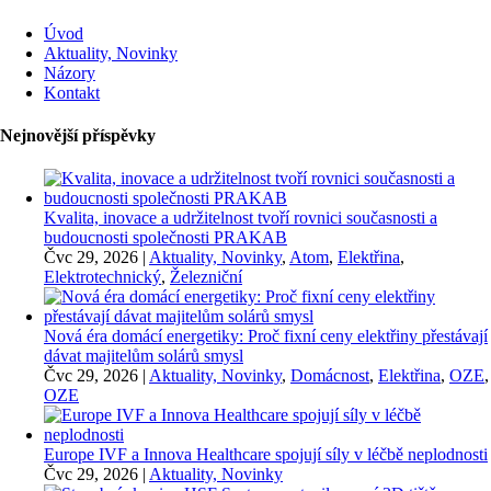
Úvod
Aktuality, Novinky
Názory
Kontakt
Nejnovější příspěvky
Kvalita, inovace a udržitelnost tvoří rovnici současnosti a
budoucnosti společnosti PRAKAB
Čvc 29, 2026
|
Aktuality, Novinky
,
Atom
,
Elektřina
,
Elektrotechnický
,
Železniční
Nová éra domácí energetiky: Proč fixní ceny elektřiny přestávají
dávat majitelům solárů smysl
Čvc 29, 2026
|
Aktuality, Novinky
,
Domácnost
,
Elektřina
,
OZE
,
OZE
Europe IVF a Innova Healthcare spojují síly v léčbě neplodnosti
Čvc 29, 2026
|
Aktuality, Novinky