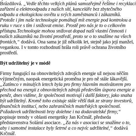
Brázdilová.
„Vedle těchto velkých plánů samozřejmě řešíme i recyklaci
zařízení a elektroodpadu z našich sítí, kanceláře bez zbytečného
odpadu a ekologickou osvětu u svých zaměstnanců i zákazníků.
Protože i jim naše technologie pomáhají mít energie pod kontrolou a
ruku v ruce s tím i snižovat emise. Prostě pro nás je to o celkovém
přístupu.Technologie mohou snižovat dopad naší vlastní činnosti i
našich zákazníků na životní prostředí, proto se o to snažíme na všech
frontách,“
dodává. Ona sama je již několik let, stejně jako její manžel,
vegankou. I v tomto rozhodnutí hrála roli právě ochrana životního
prostředí.
Být udržitelný je v módě
Firmy fungující na obnovitelných zdrojích energie už nejsou něčím
výjimečným, naopak energetická proměna je pro ně stále lákavější.
„Zatímco v minulých letech byla pro firmy hlavním motivátorem pro
přechod na energii z obnovitelných zdrojů především úspora energie a
peněz, dnes vidíme, že společnosti motivují i další faktory, jako snaha
být udržitelný. Kromě toho existuje stále větší tlak ze strany investorů,
finančních institucí, nebo zahraničních mateřských společností.
Požadavek udržitelnosti brzy dolehne i na dodavatelské firmy,“
popisuje trendy v oblasti energetiky Jan Krčmář, předseda
představenstva Solární asociace.
„Za nás v asociaci se snažíme o to,
aby i samotné instalace byly šetrné a co nejvíc udržitelné,“
dodává
Krčmář.