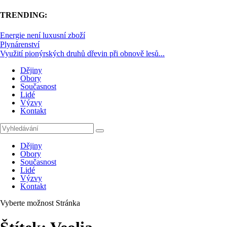
TRENDING:
Energie není luxusní zboží
Plynárenství
Využití pionýrských druhů dřevin při obnově lesů...
Dějiny
Obory
Současnost
Lidé
Výzvy
Kontakt
Dějiny
Obory
Současnost
Lidé
Výzvy
Kontakt
Vyberte možnost Stránka