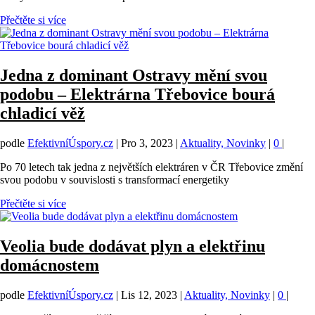
Přečtěte si více
Jedna z dominant Ostravy mění svou
podobu – Elektrárna Třebovice bourá
chladicí věž
podle
EfektivníÚspory.cz
|
Pro 3, 2023
|
Aktuality, Novinky
|
0
|
Po 70 letech tak jedna z největších elektráren v ČR Třebovice změní
svou podobu v souvislosti s transformací energetiky
Přečtěte si více
Veolia bude dodávat plyn a elektřinu
domácnostem
podle
EfektivníÚspory.cz
|
Lis 12, 2023
|
Aktuality, Novinky
|
0
|