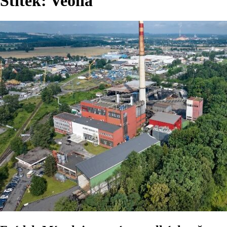
Štítek:
Veolia