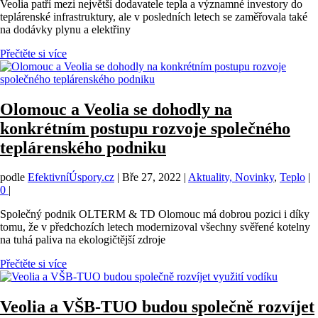
Veolia patří mezi největší dodavatele tepla a významné investory do
teplárenské infrastruktury, ale v posledních letech se zaměřovala také
na dodávky plynu a elektřiny
Přečtěte si více
Olomouc a Veolia se dohodly na
konkrétním postupu rozvoje společného
teplárenského podniku
podle
EfektivníÚspory.cz
|
Bře 27, 2022
|
Aktuality, Novinky
,
Teplo
|
0
|
Společný podnik OLTERM & TD Olomouc má dobrou pozici i díky
tomu, že v předchozích letech modernizoval všechny svěřené kotelny
na tuhá paliva na ekologičtější zdroje
Přečtěte si více
Veolia a VŠB-TUO budou společně rozvíjet