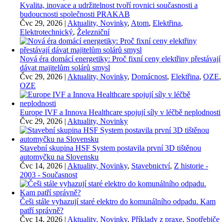
Kvalita, inovace a udržitelnost tvoří rovnici současnosti a
budoucnosti společnosti PRAKAB
Čvc 29, 2026
|
Aktuality, Novinky
,
Atom
,
Elektřina
,
Elektrotechnický
,
Železniční
Nová éra domácí energetiky: Proč fixní ceny elektřiny přestávají
dávat majitelům solárů smysl
Čvc 29, 2026
|
Aktuality, Novinky
,
Domácnost
,
Elektřina
,
OZE
,
OZE
Europe IVF a Innova Healthcare spojují síly v léčbě neplodnosti
Čvc 29, 2026
|
Aktuality, Novinky
Stavební skupina HSF System postavila první 3D tištěnou
automyčku na Slovensku
Čvc 14, 2026
|
Aktuality, Novinky
,
Stavebnictví
,
Z historie -
2003 - Současnost
Češi stále vyhazují staré elektro do komunálního odpadu. Kam
patří správně?
Čvc 14, 2026
|
Aktuality, Novinky
,
Příklady z praxe
,
Spotřebiče