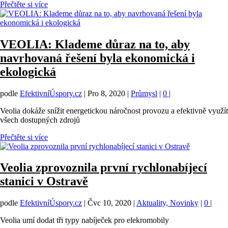
Přečtěte si více
VEOLIA: Klademe důraz na to, aby
navrhovaná řešení byla ekonomická i
ekologická
podle
EfektivníÚspory.cz
|
Pro 8, 2020
|
Průmysl
|
0
|
Veolia dokáže snížit energetickou náročnost provozu a efektivně využít
všech dostupných zdrojů
Přečtěte si více
Veolia zprovoznila první rychlonabíjecí
stanici v Ostravě
podle
EfektivníÚspory.cz
|
Čvc 10, 2020
|
Aktuality, Novinky
|
0
|
Veolia umí dodat tři typy nabíječek pro elekromobily