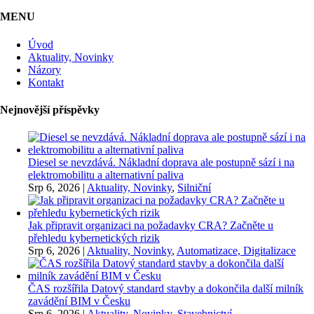
MENU
Úvod
Aktuality, Novinky
Názory
Kontakt
Nejnovější příspěvky
Diesel se nevzdává. Nákladní doprava ale postupně sází i na
elektromobilitu a alternativní paliva
Srp 6, 2026
|
Aktuality, Novinky
,
Silniční
Jak připravit organizaci na požadavky CRA? Začněte u
přehledu kybernetických rizik
Srp 6, 2026
|
Aktuality, Novinky
,
Automatizace, Digitalizace
ČAS rozšířila Datový standard stavby a dokončila další milník
zavádění BIM v Česku
Srp 6, 2026
|
Aktuality, Novinky
,
Stavebnictví