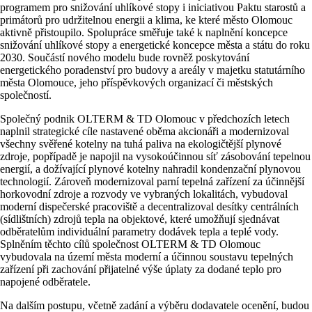
programem pro snižování uhlíkové stopy i iniciativou Paktu starostů a
primátorů pro udržitelnou energii a klima, ke které město Olomouc
aktivně přistoupilo. Spolupráce směřuje také k naplnění koncepce
snižování uhlíkové stopy a energetické koncepce města a státu do roku
2030. Součástí nového modelu bude rovněž poskytování
energetického poradenství pro budovy a areály v majetku statutárního
města Olomouce, jeho příspěvkových organizací či městských
společností.
Společný podnik OLTERM & TD Olomouc v předchozích letech
naplnil strategické cíle nastavené oběma akcionáři a modernizoval
všechny svěřené kotelny na tuhá paliva na ekologičtější plynové
zdroje, popřípadě je napojil na vysokoúčinnou síť zásobování tepelnou
energií, a dožívající plynové kotelny nahradil kondenzační plynovou
technologií. Zároveň modernizoval parní tepelná zařízení za účinnější
horkovodní zdroje a rozvody ve vybraných lokalitách, vybudoval
moderní dispečerské pracoviště a decentralizoval desítky centrálních
(sídlištních) zdrojů tepla na objektové, které umožňují sjednávat
odběratelům individuální parametry dodávek tepla a teplé vody.
Splněním těchto cílů společnost OLTERM & TD Olomouc
vybudovala na území města moderní a účinnou soustavu tepelných
zařízení při zachování přijatelné výše úplaty za dodané teplo pro
napojené odběratele.
Na dalším postupu, včetně zadání a výběru dodavatele ocenění, budou