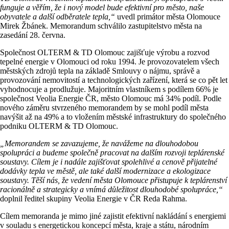
funguje a věřím, že i nový model bude efektivní pro město, naše
obyvatele a další odběratele tepla,“
uvedl primátor města Olomouce
Mirek Žbánek. Memorandum schválilo zastupitelstvo města na
zasedání 28. června.
Společnost OLTERM & TD Olomouc zajišťuje výrobu a rozvod
tepelné energie v Olomouci od roku 1994. Je provozovatelem všech
městských zdrojů tepla na základě Smlouvy o nájmu, správě a
provozování nemovitostí a technologických zařízení, která se co pět let
vyhodnocuje a prodlužuje. Majoritním vlastníkem s podílem 66% je
společnost Veolia Energie ČR, město Olomouc má 34% podíl. Podle
nového záměru stvrzeného memorandem by se mohl podíl města
navýšit až na 49% a to vložením městské infrastruktury do společného
podniku OLTERM & TD Olomouc.
„Memorandem se zavazujeme, že navážeme na dlouhodobou
spolupráci a budeme společně pracovat na dalším rozvoji teplárenské
soustavy. Cílem je i nadále zajišťovat spolehlivé a cenově přijatelné
dodávky tepla ve městě, ale také další modernizace a ekologizace
soustavy. Těší nás, že vedení města Olomouce přistupuje k teplárenství
racionálně a strategicky a vnímá důležitost dlouhodobé spolupráce,“
doplnil ředitel skupiny Veolia Energie v ČR Reda Rahma.
Cílem memoranda je mimo jiné zajistit efektivní nakládání s energiemi
v souladu s energetickou koncepcí města, kraje a státu, národním