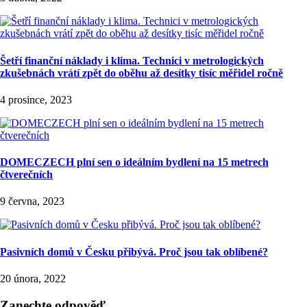
Šetří finanční náklady i klima. Technici v metrologických
zkušebnách vrátí zpět do oběhu až desítky tisíc měřidel ročně
4 prosince, 2023
DOMECZECH plní sen o ideálním bydlení na 15 metrech
čtverečních
9 června, 2023
Pasivních domů v Česku přibývá. Proč jsou tak oblíbené?
20 února, 2022
Zanechte odpověď