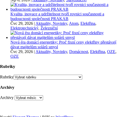
Kvalita, inovace a udržitelnost tvoří rovnici současnosti a
budoucnosti společnosti PRAKAB
Čvc 29, 2026
|
Aktuality, Novinky
,
Atom
,
Elektřina
,
Elektrotechnický
,
Železniční
Nová éra domácí energetiky: Proč fixní ceny elektřiny přestávají
dávat majitelům solárů smysl
Čvc 29, 2026
|
Aktuality, Novinky
,
Domácnost
,
Elektřina
,
OZE
,
OZE
Rubriky
Rubriky
Archivy
Archivy