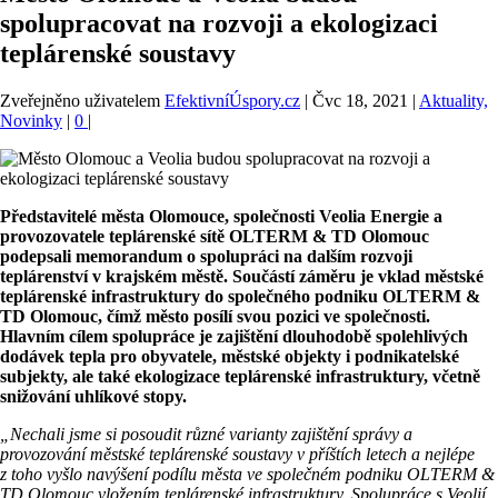
spolupracovat na rozvoji a ekologizaci
teplárenské soustavy
Zveřejněno uživatelem
EfektivníÚspory.cz
|
Čvc 18, 2021
|
Aktuality,
Novinky
|
0
|
Představitelé města Olomouce, společnosti Veolia Energie a
provozovatele teplárenské sítě OLTERM & TD Olomouc
podepsali memorandum o spolupráci na dalším rozvoji
teplárenství v krajském městě. Součástí záměru je vklad městské
teplárenské infrastruktury do společného podniku OLTERM &
TD Olomouc, čímž město posílí svou pozici ve společnosti.
Hlavním cílem spolupráce je zajištění dlouhodobě spolehlivých
dodávek tepla pro obyvatele, městské objekty i podnikatelské
subjekty, ale také ekologizace teplárenské infrastruktury, včetně
snižování uhlíkové stopy.
„Nechali jsme si posoudit různé varianty zajištění správy a
provozování městské teplárenské soustavy v příštích letech a nejlépe
z toho vyšlo navýšení podílu města ve společném podniku OLTERM &
TD Olomouc vložením teplárenské infrastruktury. Spolupráce s Veolií