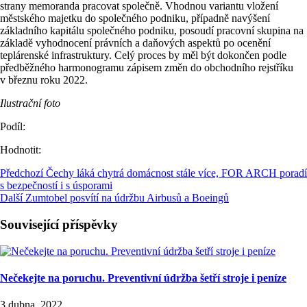
strany memoranda pracovat společně. Vhodnou variantu vložení
městského majetku do společného podniku, případně navýšení
základního kapitálu společného podniku, posoudí pracovní skupina na
základě vyhodnocení právních a daňových aspektů po ocenění
teplárenské infrastruktury. Celý proces by měl být dokončen podle
předběžného harmonogramu zápisem změn do obchodního rejstříku
v březnu roku 2022.
Ilustrační foto
Podíl:
Hodnotit:
Předchozí
Čechy láká chytrá domácnost stále více, FOR ARCH poradí
s bezpečností i s úsporami
Další
Zumtobel posvítí na údržbu Airbusů a Boeingů
Související příspěvky
Nečekejte na poruchu. Preventivní údržba šetří stroje i peníze
3 dubna, 2022