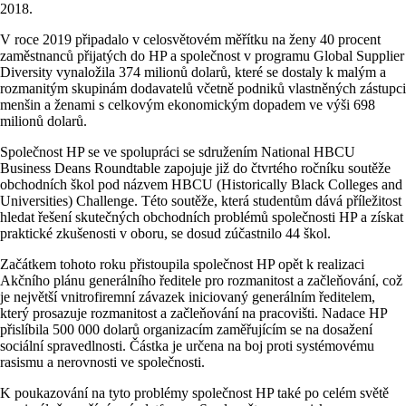
2018.
V roce 2019 připadalo v celosvětovém měřítku na ženy 40 procent
zaměstnanců přijatých do HP a společnost v programu Global Supplier
Diversity vynaložila 374 milionů dolarů, které se dostaly k malým a
rozmanitým skupinám dodavatelů včetně podniků vlastněných zástupci
menšin a ženami s celkovým ekonomickým dopadem ve výši 698
milionů dolarů.
Společnost HP se ve spolupráci se sdružením National HBCU
Business Deans Roundtable zapojuje již do čtvrtého ročníku soutěže
obchodních škol pod názvem HBCU (Historically Black Colleges and
Universities) Challenge. Této soutěže, která studentům dává příležitost
hledat řešení skutečných obchodních problémů společnosti HP a získat
praktické zkušenosti v oboru, se dosud zúčastnilo 44 škol.
Začátkem tohoto roku přistoupila společnost HP opět k realizaci
Akčního plánu generálního ředitele pro rozmanitost a začleňování, což
je největší vnitrofiremní závazek iniciovaný generálním ředitelem,
který prosazuje rozmanitost a začleňování na pracovišti. Nadace HP
přislíbila 500 000 dolarů organizacím zaměřujícím se na dosažení
sociální spravedlnosti. Částka je určena na boj proti systémovému
rasismu a nerovnosti ve společnosti.
K poukazování na tyto problémy společnost HP také po celém světě