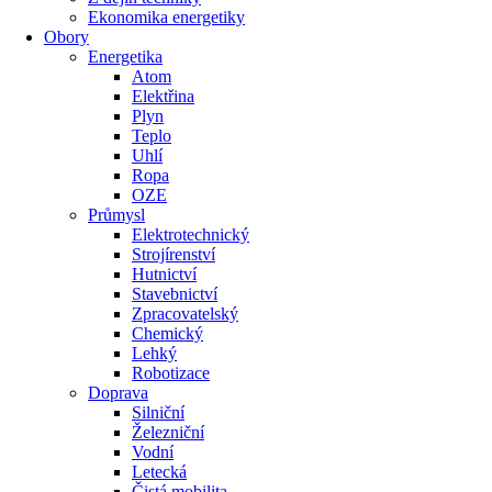
Ekonomika energetiky
Obory
Energetika
Atom
Elektřina
Plyn
Teplo
Uhlí
Ropa
OZE
Průmysl
Elektrotechnický
Strojírenství
Hutnictví
Stavebnictví
Zpracovatelský
Chemický
Lehký
Robotizace
Doprava
Silniční
Železniční
Vodní
Letecká
Čistá mobilita