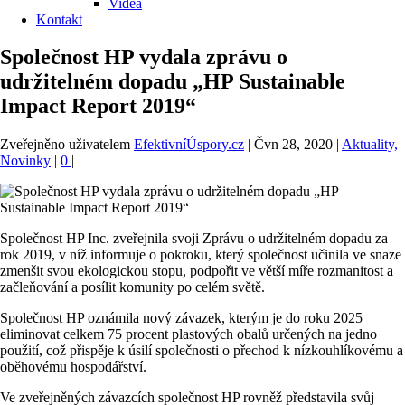
Videa
Kontakt
Společnost HP vydala zprávu o
udržitelném dopadu „HP Sustainable
Impact Report 2019“
Zveřejněno uživatelem
EfektivníÚspory.cz
|
Čvn 28, 2020
|
Aktuality,
Novinky
|
0
|
Společnost HP Inc. zveřejnila svoji Zprávu o udržitelném dopadu za
rok 2019, v níž informuje o pokroku, který společnost učinila ve snaze
zmenšit svou ekologickou stopu, podpořit ve větší míře rozmanitost a
začleňování a posílit komunity po celém světě.
Společnost HP oznámila nový závazek, kterým je do roku 2025
eliminovat celkem 75 procent plastových obalů určených na jedno
použití, což přispěje k úsilí společnosti o přechod k nízkouhlíkovému a
oběhovému hospodářství.
Ve zveřejněných závazcích společnost HP rovněž představila svůj