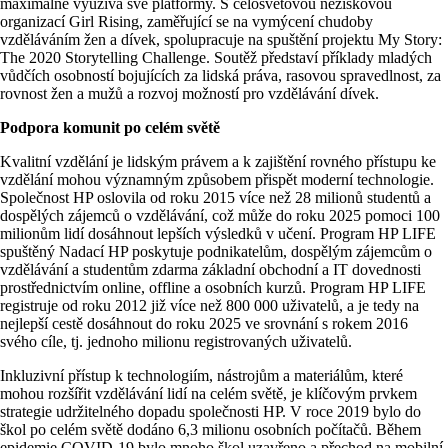
maximálně využívá své platformy. S celosvětovou neziskovou
organizací Girl Rising, zaměřující se na vymýcení chudoby
vzděláváním žen a dívek, spolupracuje na spuštění projektu My Story:
The 2020 Storytelling Challenge. Soutěž představí příklady mladých
vůdčích osobností bojujících za lidská práva, rasovou spravedlnost, za
rovnost žen a mužů a rozvoj možností pro vzdělávání dívek.
Podpora komunit po celém světě
Kvalitní vzdělání je lidským právem a k zajištění rovného přístupu ke
vzdělání mohou významným způsobem přispět moderní technologie.
Společnost HP oslovila od roku 2015 více než 28 milionů studentů a
dospělých zájemců o vzdělávání, což může do roku 2025 pomoci 100
milionům lidí dosáhnout lepších výsledků v učení. Program HP LIFE
spuštěný Nadací HP poskytuje podnikatelům, dospělým zájemcům o
vzdělávání a studentům zdarma základní obchodní a IT dovednosti
prostřednictvím online, offline a osobních kurzů. Program HP LIFE
registruje od roku 2012 již více než 800 000 uživatelů, a je tedy na
nejlepší cestě dosáhnout do roku 2025 ve srovnání s rokem 2016
svého cíle, tj. jednoho milionu registrovaných uživatelů.
Inkluzivní přístup k technologiím, nástrojům a materiálům, které
mohou rozšířit vzdělávání lidí na celém světě, je klíčovým prvkem
strategie udržitelného dopadu společnosti HP. V roce 2019 bylo do
škol po celém světě dodáno 6,3 milionu osobních počítačů. Během
epidemie COVID-19 bylo mnoho škol uzavřeno a přechod na mobilní