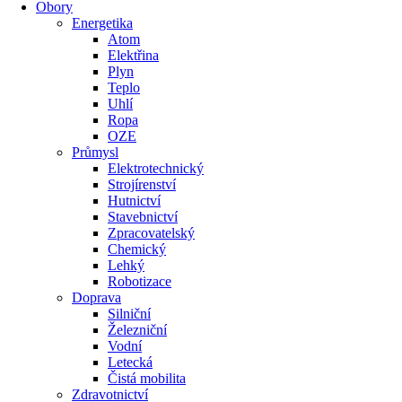
Obory
Energetika
Atom
Elektřina
Plyn
Teplo
Uhlí
Ropa
OZE
Průmysl
Elektrotechnický
Strojírenství
Hutnictví
Stavebnictví
Zpracovatelský
Chemický
Lehký
Robotizace
Doprava
Silniční
Železniční
Vodní
Letecká
Čistá mobilita
Zdravotnictví