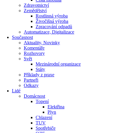
Zdravotnictví
Zemědělství
Rostlinná výroba
Živočišná výroba
Zpracování odpadů
Automatizace, Digitalizace
Současnost
Aktuality, Novinky
Komentáře
Rozhovory
Svět
Mezinárodní organizace
Státy
Příklady z praxe
Partneři
Odkazy
Lidé
Domácnost
Topení
Elektřina
Plyn
Chlazení
TUV
Spotřebiče