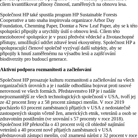
cílem kvantifikovat přínosy činností, zaměřených na obnovu lesa.
Společnost HP také spustila program HP Sustainable Forests
Cooperative a tato snaha inspirovala organizace Arbor Day
Foundation, Chenming Paper, Domtar a New Leaf Paper, aby se k této
spolupráci připojily a urychlily úsilí o obnovu lesů. Cílem této
mezioborové spolupráce je v praxi předvést vědecké a životaschopné
přístupy, umožňující udržet zdravé lesní ekosystémy. Společnost HP a
spolupracující členové společně vyzývají další subjekty, aby se
připojily k hnutí zaměřenému na výsadbu lesů a zajišťování
biodiverzity pro budoucí generace.
Aktivní podpora rozmanitosti a začleňování
Společnost HP prosazuje kulturu rozmanitosti a začleňování na všech
organizačních úrovních a je i nadále odhodlána bojovat proti rasové
nerovnosti ve všech formách. Představenstvo HP je i nadále
nejrozmanitější ze všech technologických společností v USA, tvoří jej
ze 42 procent ženy a z 58 procent zástupci menšin. V roce 2019
pocházelo 63 procent zaměstnanců přijatých v USA z nedostatečně
zastoupených skupin včetně žen, amerických etnik, veteránů a osob se
zdravotním postižením (ve srovnání s 57 procenty v roce 2018).
Společnost HP překročila o 43 procent svůj cíl ohledně najímání
veteránů a 40 procent nově přijatých zaměstnanců v USA
představovali zástupci menšin, což znamená nárůst z 32 procent v roce