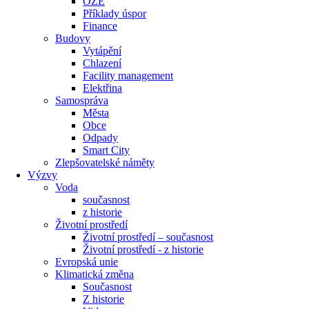
OZE
Příklady úspor
Finance
Budovy
Vytápění
Chlazení
Facility management
Elektřina
Samospráva
Města
Obce
Odpady
Smart City
Zlepšovatelské náměty
Výzvy
Voda
současnost
z historie
Životní prostředí
Životní prostředí – současnost
Životní prostředí ​- z historie
Evropská unie
Klimatická změna
Současnost
Z historie