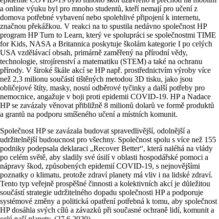
a online výuku byl pro mnoho studentů, kteří nemají pro učení z
domova potřebné vybavení nebo spolehlivé připojení k internetu,
značnou překážkou. V reakci na to spustila nedávno společnost HP
program HP Turn to Learn, který ve spolupráci se společnostmi TIME
for Kids, NASA a Britannica poskytuje školám kategorie I po celých
USA vzdělávací obsah, primárně zaměřený na přírodní vědy,
technologie, strojírenství a matematiku (STEM) a také na ochranu
přírody. V široké škále akcí se HP např. prostřednictvím výroby více
než 2,3 milionu součástí tištěných metodou 3D tisku, jako jsou
obličejové štíty, masky, nosní odběrové tyčinky a další potřeby pro
nemocnice, angažuje v boji proti epidemii COVID-19. HP a Nadace
HP se zavázaly věnovat přibližně 8 milionů dolarů ve formě produktů
a grantů na podporu smíšeného učení a místních komunit.
Společnost HP se zavázala budovat spravedlivější, odolnější a
udržitelnější budoucnost pro všechny. Společnost spolu s více než 155
podniky podepsala deklaraci „Recover Better“, která naléhá na vlády
po celém světě, aby sladily své úsilí v oblasti hospodářské pomoci a
nápravy škod, způsobených epidemií COVID-19, s nejnovějšími
poznatky o klimatu, protože zdraví planety má vliv i na lidské zdraví.
Tento typ veřejně prospěšné činnosti a kolektivních akcí je důležitou
součástí strategie udržitelného dopadu společnosti HP a podporuje
systémové změny a politická opatření potřebná k tomu, aby společnost
HP dosáhla svých cílů a závazků při současné ochraně lidí, komunit a
celé naší planety. (27.6.2020)