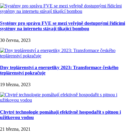
Systémy pro správu FVE se mezi veřejně dostupnými řídicími
systémy na internetu stávají tikající bombou
30 června, 2023
Dny teplárenství a energetiky 2023: Transformace českého
teplárenství pokračuje
19 března, 2023
Chytré technologie pomáhají efektivně hospodařit s pitnou i
užitkovou vodou
21 března, 2021