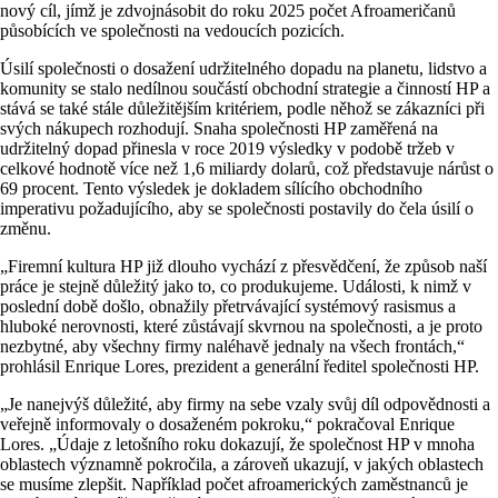
nový cíl, jímž je zdvojnásobit do roku 2025 počet Afroameričanů
působících ve společnosti na vedoucích pozicích.
Úsilí společnosti o dosažení udržitelného dopadu na planetu, lidstvo a
komunity se stalo nedílnou součástí obchodní strategie a činností HP a
stává se také stále důležitějším kritériem, podle něhož se zákazníci při
svých nákupech rozhodují. Snaha společnosti HP zaměřená na
udržitelný dopad přinesla v roce 2019 výsledky v podobě tržeb v
celkové hodnotě více než 1,6 miliardy dolarů, což představuje nárůst o
69 procent. Tento výsledek je dokladem sílícího obchodního
imperativu požadujícího, aby se společnosti postavily do čela úsilí o
změnu.
„Firemní kultura HP již dlouho vychází z přesvědčení, že způsob naší
práce je stejně důležitý jako to, co produkujeme. Události, k nimž v
poslední době došlo, obnažily přetrvávající systémový rasismus a
hluboké nerovnosti, které zůstávají skvrnou na společnosti, a je proto
nezbytné, aby všechny firmy naléhavě jednaly na všech frontách,“
prohlásil Enrique Lores, prezident a generální ředitel společnosti HP.
„Je nanejvýš důležité, aby firmy na sebe vzaly svůj díl odpovědnosti a
veřejně informovaly o dosaženém pokroku,“ pokračoval Enrique
Lores. „Údaje z letošního roku dokazují, že společnost HP v mnoha
oblastech významně pokročila, a zároveň ukazují, v jakých oblastech
se musíme zlepšit. Například počet afroamerických zaměstnanců je