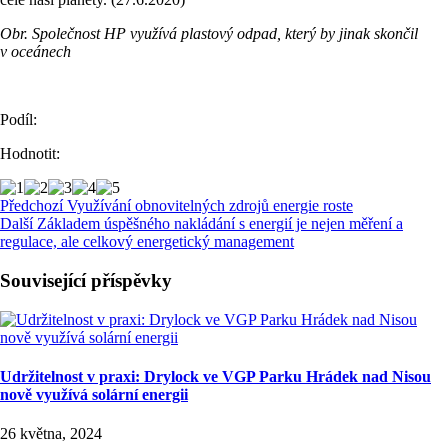
Obr. Společnost HP využívá plastový odpad, který by jinak skončil
v oceánech
Podíl:
Hodnotit:
Předchozí
Využívání obnovitelných zdrojů energie roste
Další
Základem úspěšného nakládání s energií je nejen měření a
regulace, ale celkový energetický management
Související příspěvky
Udržitelnost v praxi: Drylock ve VGP Parku Hrádek nad Nisou
nově využívá solární energii
26 května, 2024