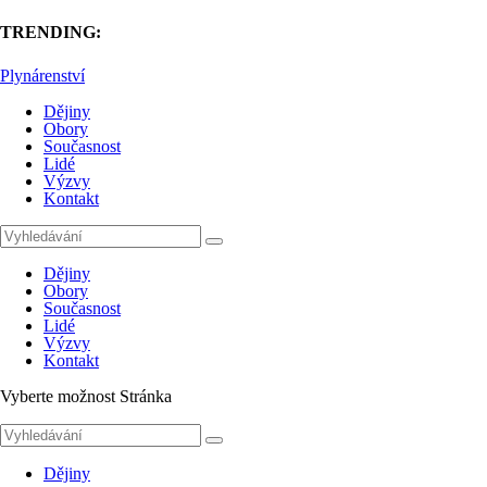
TRENDING:
Plynárenství
Dějiny
Obory
Současnost
Lidé
Výzvy
Kontakt
Dějiny
Obory
Současnost
Lidé
Výzvy
Kontakt
Vyberte možnost Stránka
Dějiny