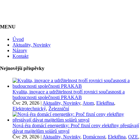
MENU
Úvod
Aktuality, Novinky
Názory
Kontakt
Nejnovější příspěvky
Kvalita, inovace a udržitelnost tvoří rovnici současnosti a
budoucnosti společnosti PRAKAB
Čvc 29, 2026
|
Aktuality, Novinky
,
Atom
,
Elektřina
,
Elektrotechnický
,
Železniční
Nová éra domácí energetiky: Proč fixní ceny elektřiny přestávají
dávat majitelům solárů smysl
Čvc 29, 2026
|
Aktuality, Novinky
,
Domácnost
,
Elektřina
,
OZE
,