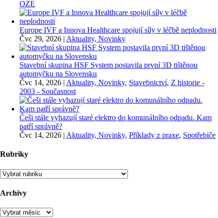
OZE
Europe IVF a Innova Healthcare spojují síly v léčbě neplodnosti
Čvc 29, 2026
|
Aktuality, Novinky
Stavební skupina HSF System postavila první 3D tištěnou
automyčku na Slovensku
Čvc 14, 2026
|
Aktuality, Novinky
,
Stavebnictví
,
Z historie -
2003 - Současnost
Češi stále vyhazují staré elektro do komunálního odpadu. Kam
patří správně?
Čvc 14, 2026
|
Aktuality, Novinky
,
Příklady z praxe
,
Spotřebiče
Rubriky
Rubriky
Archivy
Archivy