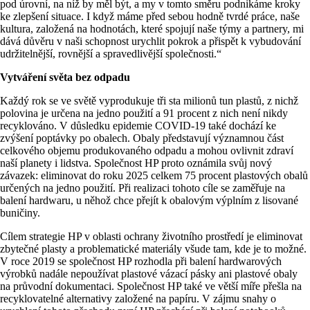
pod úrovní, na níž by měl být, a my v tomto směru podnikáme kroky
ke zlepšení situace. I když máme před sebou hodně tvrdé práce, naše
kultura, založená na hodnotách, které spojují naše týmy a partnery, mi
dává důvěru v naši schopnost urychlit pokrok a přispět k vybudování
udržitelnější, rovnější a spravedlivější společnosti.“
Vytváření světa bez odpadu
Každý rok se ve světě vyprodukuje tři sta milionů tun plastů, z nichž
polovina je určena na jedno použití a 91 procent z nich není nikdy
recyklováno. V důsledku epidemie COVID-19 také dochází ke
zvýšení poptávky po obalech. Obaly představují významnou část
celkového objemu produkovaného odpadu a mohou ovlivnit zdraví
naší planety i lidstva. Společnost HP proto oznámila svůj nový
závazek: eliminovat do roku 2025 celkem 75 procent plastových obalů
určených na jedno použití. Při realizaci tohoto cíle se zaměřuje na
balení hardwaru, u něhož chce přejít k obalovým výplním z lisované
buničiny.
Cílem strategie HP v oblasti ochrany životního prostředí je eliminovat
zbytečné plasty a problematické materiály všude tam, kde je to možné.
V roce 2019 se společnost HP rozhodla při balení hardwarových
výrobků nadále nepoužívat plastové vázací pásky ani plastové obaly
na průvodní dokumentaci. Společnost HP také ve větší míře přešla na
recyklovatelné alternativy založené na papíru. V zájmu snahy o