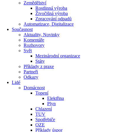
Zemědělství
Rostlinná výroba
Živočišná výroba
Zpracování odpadů
Automatizace, Digitalizace
Současnost
Aktuality, Novinky
Komentáře
Rozhovory
Svět
Mezinárodní organizace
Státy
Příklady z praxe
Partneři
Odkazy
Lidé
Domácnost
Topení
Elektřina
Plyn
Chlazení
TUV
Spotřebiče
OZE
Příklady úspor