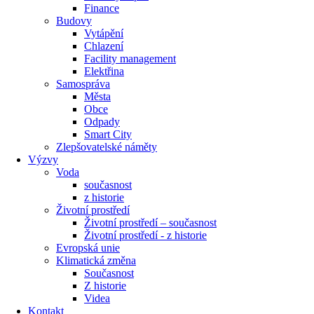
Finance
Budovy
Vytápění
Chlazení
Facility management
Elektřina
Samospráva
Města
Obce
Odpady
Smart City
Zlepšovatelské náměty
Výzvy
Voda
současnost
z historie
Životní prostředí
Životní prostředí – současnost
Životní prostředí ​- z historie
Evropská unie
Klimatická změna
Současnost
Z historie
Videa
Kontakt