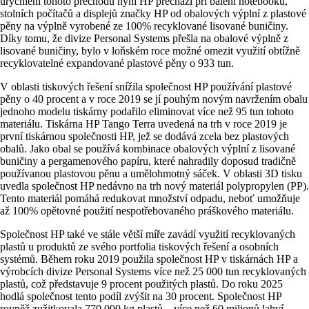
urychlení tohoto přechodu nyní HP přechází při balení notebooků,
stolních počítačů a displejů značky HP od obalových výplní z plastové
pěny na výplně vyrobené ze 100% recyklované lisované buničiny.
Díky tomu, že divize Personal Systems přešla na obalové výplně z
lisované buničiny, bylo v loňském roce možné omezit využití obtížně
recyklovatelné expandované plastové pěny o 933 tun.
V oblasti tiskových řešení snížila společnost HP používání plastové
pěny o 40 procent a v roce 2019 se jí pouhým novým navržením obalu
jednoho modelu tiskárny podařilo eliminovat více než 95 tun tohoto
materiálu. Tiskárna HP Tango Terra uvedená na trh v roce 2019 je
první tiskárnou společnosti HP, jež se dodává zcela bez plastových
obalů. Jako obal se používá kombinace obalových výplní z lisované
buničiny a pergamenového papíru, které nahradily doposud tradičně
používanou plastovou pěnu a umělohmotný sáček. V oblasti 3D tisku
uvedla společnost HP nedávno na trh nový materiál polypropylen (PP).
Tento materiál pomáhá redukovat množství odpadu, neboť umožňuje
až 100% opětovné použití nespotřebovaného práškového materiálu.
Společnost HP také ve stále větší míře zavádí využití recyklovaných
plastů u produktů ze svého portfolia tiskových řešení a osobních
systémů. Během roku 2019 použila společnost HP v tiskárnách HP a
výrobcích divize Personal Systems více než 25 000 tun recyklovaných
plastů, což představuje 9 procent použitých plastů. Do roku 2025
hodlá společnost tento podíl zvýšit na 30 procent. Společnost HP
rovněž zužitkovala 770 000 kg plastů – více než 60 milionů lahví,