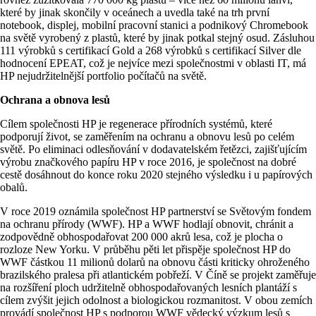
které by jinak skončily v oceánech a uvedla také na trh první
notebook, displej, mobilní pracovní stanici a podnikový Chromebook
na světě vyrobený z plastů, které by jinak potkal stejný osud. Zásluhou
111 výrobků s certifikací Gold a 268 výrobků s certifikací Silver dle
hodnocení EPEAT, což je nejvíce mezi společnostmi v oblasti IT, má
HP nejudržitelnější portfolio počítačů na světě.
Ochrana a obnova lesů
Cílem společnosti HP je regenerace přírodních systémů, které
podporují život, se zaměřením na ochranu a obnovu lesů po celém
světě. Po eliminaci odlesňování v dodavatelském řetězci, zajišťujícím
výrobu značkového papíru HP v roce 2016, je společnost na dobré
cestě dosáhnout do konce roku 2020 stejného výsledku i u papírových
obalů.
V roce 2019 oznámila společnost HP partnerství se Světovým fondem
na ochranu přírody (WWF). HP a WWF hodlají obnovit, chránit a
zodpovědně obhospodařovat 200 000 akrů lesa, což je plocha o
rozloze New Yorku. V průběhu pěti let přispěje společnost HP do
WWF částkou 11 milionů dolarů na obnovu části kriticky ohroženého
brazilského pralesa při atlantickém pobřeží. V Číně se projekt zaměřuje
na rozšíření ploch udržitelně obhospodařovaných lesních plantáží s
cílem zvýšit jejich odolnost a biologickou rozmanitost. V obou zemích
provádí společnost HP s podporou WWF vědecký výzkum lesů s