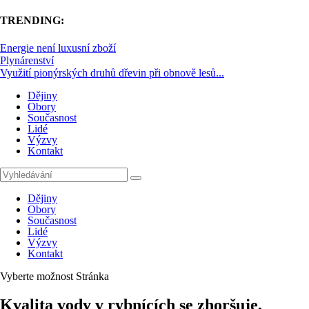
TRENDING:
Energie není luxusní zboží
Plynárenství
Využití pionýrských druhů dřevin při obnově lesů...
Dějiny
Obory
Současnost
Lidé
Výzvy
Kontakt
Dějiny
Obory
Současnost
Lidé
Výzvy
Kontakt
Vyberte možnost Stránka
Kvalita vody v rybnících se zhoršuje,