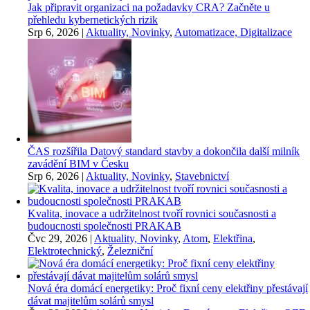
Jak připravit organizaci na požadavky CRA? Začněte u
přehledu kybernetických rizik
Srp 6, 2026
|
Aktuality, Novinky
,
Automatizace, Digitalizace
ČAS rozšířila Datový standard stavby a dokončila další milník
zavádění BIM v Česku
Srp 6, 2026
|
Aktuality, Novinky
,
Stavebnictví
Kvalita, inovace a udržitelnost tvoří rovnici současnosti a
budoucnosti společnosti PRAKAB
Čvc 29, 2026
|
Aktuality, Novinky
,
Atom
,
Elektřina
,
Elektrotechnický
,
Železniční
Nová éra domácí energetiky: Proč fixní ceny elektřiny přestávají
dávat majitelům solárů smysl