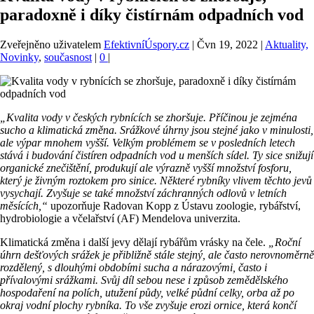
paradoxně i díky čistírnám odpadních vod
Zveřejněno uživatelem
EfektivníÚspory.cz
|
Čvn 19, 2022
|
Aktuality,
Novinky
,
současnost
|
0
|
„Kvalita vody v českých rybnících se zhoršuje. Příčinou je zejména
sucho a klimatická změna. Srážkové úhrny jsou stejné jako v minulosti,
ale výpar mnohem vyšší. Velkým problémem se v posledních letech
stává i budování čistíren odpadních vod u menších sídel. Ty sice snižují
organické znečištění, produkují ale výrazně vyšší množství fosforu,
který je živným roztokem pro sinice. Některé rybníky vlivem těchto jevů
vysychají. Zvyšuje se také množství záchranných odlovů v letních
měsících,“
upozorňuje Radovan Kopp z Ústavu zoologie, rybářství,
hydrobiologie a včelařství (AF) Mendelova univerzita.
Klimatická změna i další jevy dělají rybářům vrásky na čele.
„Roční
úhrn dešťových srážek je přibližně stále stejný, ale často nerovnoměrně
rozdělený, s dlouhými obdobími sucha a nárazovými, často i
přívalovými srážkami. Svůj díl sebou nese i způsob zemědělského
hospodaření na polích, utužení půdy, velké půdní celky, orba až po
okraj vodní plochy rybníka. To vše zvyšuje erozi ornice, která končí