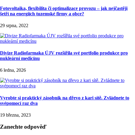
Fotovoltaika, flexibilita či optimalizace provozu – jak nejčastěji
šetří na energiích tuzemské firmy a obce?
29 srpna, 2022
Divize Radiofarmaka ÚJV rozšířila své portfolio produkce pro
nukleární medicínu
6 ledna, 2026
Vyrobte si praktický zásobník na dřevo z kari sítě. Zvládnete to
svépomocí raz dva
19 března, 2023
Zanechte odpověď