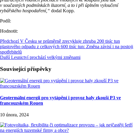
v současných podmínkách iluzorní, a to i při úplném vyloučení
rybářského hospodaření,“
dodal Kopp.
Podíl:
Hodnotit:
Předchozí
V Česku se průměrně zrecykluje zhruba 200 tisíc tun
plastového odpadu z celkových 600 tisíc tun: Změna závisí i na postoji
spotřebitelů
Další
Lesnictví prochází velkými změnami
Související příspěvky
Geotermální energii pro vytápění i provoz haly zkouší P3 ve
francouzském Rouen
10 února, 2024