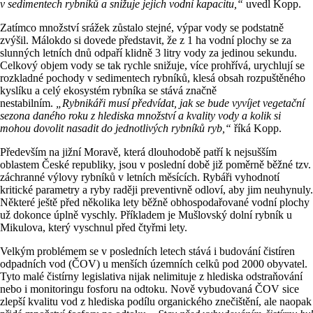
v sedimentech rybníků a snižuje jejich vodní kapacitu,“
uvedl Kopp.
Zatímco množství srážek zůstalo stejné, výpar vody se podstatně
zvýšil. Málokdo si dovede představit, že z 1 ha vodní plochy se za
slunných letních dnů odpaří klidně 3 litry vody za jedinou sekundu.
Celkový objem vody se tak rychle snižuje, více prohřívá, urychlují se
rozkladné pochody v sedimentech rybníků, klesá obsah rozpuštěného
kyslíku a celý ekosystém rybníka se stává značně
nestabilním.
„Rybnikáři musí předvídat, jak se bude vyvíjet vegetační
sezona daného roku z hlediska množství a kvality vody a kolik si
mohou dovolit nasadit do jednotlivých rybníků ryb,“
říká Kopp.
Především na jižní Moravě, která dlouhodobě patří k nejsušším
oblastem České republiky, jsou v poslední době již poměrně běžné tzv.
záchranné výlovy rybníků v letních měsících. Rybáři vyhodnotí
kritické parametry a ryby raději preventivně odloví, aby jim neuhynuly.
Některé ještě před několika lety běžně obhospodařované vodní plochy
už dokonce úplně vyschly. Příkladem je Mušlovský dolní rybník u
Mikulova, který vyschnul před čtyřmi lety.
Velkým problémem se v posledních letech stává i budování čistíren
odpadních vod (ČOV) u menších územních celků pod 2000 obyvatel.
Tyto malé čistírny legislativa nijak nelimituje z hlediska odstraňování
nebo i monitoringu fosforu na odtoku. Nově vybudovaná ČOV sice
zlepší kvalitu vod z hlediska podílu organického znečištění, ale naopak