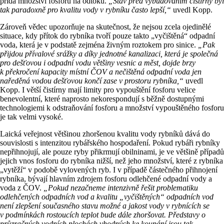
přidá množství fosforu na odtoku.
„Stav před vybudováním čistírny byl
tak paradoxně pro kvalitu vody v rybníku často lepší,“
uvedl Kopp.
Zároveň vědec upozorňuje na skutečnost, že nejsou zcela ojedinělé
situace, kdy přítok do rybníka tvoří pouze takto „vyčištěná“ odpadní
voda, která je v podstatě zejména živným roztokem pro sinice.
„Pak
přijdou přívalové srážky a díky jednotné kanalizaci, která je společná
pro dešťovou i odpadní vodu většiny vesnic a měst, dojde brzy
k překročení kapacity místní ČOV a nečištěná odpadní voda jen
naředěná vodou dešťovou končí zase v prostoru rybníka,“
uvedl
Kopp. I větší čistírny mají limity pro vypouštění fosforu velice
benevolentní, které naprosto nekorespondují s běžně dostupnými
technologiemi k odstraňování fosforu a množství vypouštěného fosforu
je tak velmi vysoké.
Laická veřejnost většinou zhoršenou kvalitu vody rybníků dává do
souvislosti s intenzitou rybářského hospodaření. Pokud rybáři rybníky
nepřihnojují, ale pouze ryby přikrmují obilninami, je ve většině případů
jejich vnos fosforu do rybníka nižší, než jeho množství, které z rybníka
„vytěží“ v podobě vylovených ryb. I v případě částečného přihnojení
rybníka, bývají hlavním zdrojem fosforu odlehčené odpadní vody a
voda z ČOV.
„Pokud nezačneme intenzivně řešit problematiku
odlehčených odpadních vod a kvalitu „vyčištěných“ odpadních vod
není zlepšení současného stavu možné a jakost vody v rybnících se
v podmínkách rostoucích teplot bude dále zhoršovat. Představy o
průzračných vodních plochách vhodných ke koupání jsou tak