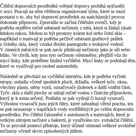
Čištění dopravních prostředků veřejné dopravy probíhá nejčastěji
v noci. Pracují na něm většinou organizované týmy, které se musí
postarat o to, aby byl dopravní prostředek na nadcházející provoz
dokonale připraven. Zpravidla se začíná čištěním zvenčí, kdy je
potřeba nejdříve ručně odstranit nečistoty z míst, která si žádají zásah
lidskou rukou. Mohou to být prostory kolem kol nebo čelní skla –
například u tramvají je potřeba pečlivě odstranit grafitový prášek
z čelního skla, který vzniká třením pantografu o trolejové vedení.
V zimních měsících se pak navíc přidávají nečistoty jako je sůl nebo
bláto. Ve chvíli, kdy jsou tyto nečistoty odstraněny, přejíždí vůz do
mycí linky, kde proběhne finální vyčištění. Mycí linky se podobají těm,
které se využívají pro osobní automobily.
Následně se přechází na vyčištění interiéru, kde je potřeba vyčistit
stropy, sedadla včetně spodních ploch, držadla, veškeré tyče, okna,
všechny plasty, stěny vozů, označovače jízdenek a další vnitřní části.
Tyče, skla a další plochy se utírají ručně vodou s čisticím přípravkem,
který je k tomu určený. Podlahy se pak vytírají či luxují vysavači.
Výhodou vysavačů jsou jejich filtry, které zabraňují víření prachu, ten
se pak neusazuje v kapičkách vody roztříštěných po celém dopravním
prostředku. Pro čištění čalounění v autobusech a tramvajích, které je
velkým zdrojem nečistot a bakterií, je využíváno tzv. extrakční čištění.
To se provádí pomocí přístroje, který účinně odstraní veškeré uvolněné
nečistoty včetně skvrn způsobených jídlem.