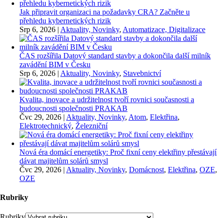
Jak připravit organizaci na požadavky CRA? Začněte u
přehledu kybernetických rizik
Srp 6, 2026
|
Aktuality, Novinky
,
Automatizace, Digitalizace
ČAS rozšířila Datový standard stavby a dokončila další milník
zavádění BIM v Česku
Srp 6, 2026
|
Aktuality, Novinky
,
Stavebnictví
Kvalita, inovace a udržitelnost tvoří rovnici současnosti a
budoucnosti společnosti PRAKAB
Čvc 29, 2026
|
Aktuality, Novinky
,
Atom
,
Elektřina
,
Elektrotechnický
,
Železniční
Nová éra domácí energetiky: Proč fixní ceny elektřiny přestávají
dávat majitelům solárů smysl
Čvc 29, 2026
|
Aktuality, Novinky
,
Domácnost
,
Elektřina
,
OZE
,
OZE
Rubriky
Rubriky