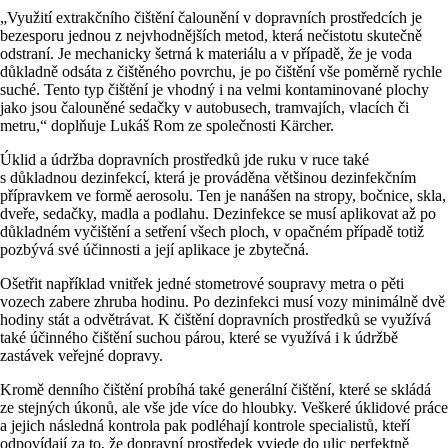
„Využití extrakčního čištění čalounění v dopravních prostředcích je
bezesporu jednou z nejvhodnějších metod, která nečistotu skutečně
odstraní. Je mechanicky šetrná k materiálu a v případě, že je voda
důkladně odsáta z čištěného povrchu, je po čištění vše poměrně rychle
suché. Tento typ čištění je vhodný i na velmi kontaminované plochy
jako jsou čalouněné sedačky v autobusech, tramvajích, vlacích či
metru,“ doplňuje Lukáš Rom ze společnosti Kärcher.
Úklid a údržba dopravních prostředků jde ruku v ruce také
s důkladnou dezinfekcí, která je prováděna většinou dezinfekčním
přípravkem ve formě aerosolu. Ten je nanášen na stropy, bočnice, skla,
dveře, sedačky, madla a podlahu. Dezinfekce se musí aplikovat až po
důkladném vyčištění a setření všech ploch, v opačném případě totiž
pozbývá své účinnosti a její aplikace je zbytečná.
Ošetřit například vnitřek jedné stometrové soupravy metra o pěti
vozech zabere zhruba hodinu. Po dezinfekci musí vozy minimálně dvě
hodiny stát a odvětrávat. K čištění dopravních prostředků se využívá
také účinného čištění suchou párou, které se využívá i k údržbě
zastávek veřejné dopravy.
Kromě denního čištění probíhá také generální čištění, které se skládá
ze stejných úkonů, ale vše jde více do hloubky. Veškeré úklidové práce
a jejich následná kontrola pak podléhají kontrole specialistů, kteří
odpovídají za to, že dopravní prostředek vyjede do ulic perfektně