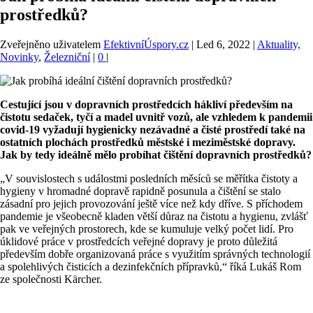
prostředků?
Zveřejněno uživatelem
EfektivníÚspory.cz
|
Led 6, 2022
|
Aktuality,
Novinky
,
Železniční
|
0
|
Cestující jsou v dopravních prostředcích hákliví především na
čistotu sedaček, tyčí a madel uvnitř vozů, ale vzhledem k pandemii
covid-19 vyžadují hygienicky nezávadné a čisté prostředí také na
ostatních plochách prostředků městské i meziměstské dopravy.
Jak by tedy ideálně mělo probíhat čištění dopravních prostředků?
„V souvislostech s událostmi posledních měsíců se měřítka čistoty a
hygieny v hromadné dopravě rapidně posunula a čištění se stalo
zásadní pro jejich provozování ještě více než kdy dříve. S příchodem
pandemie je všeobecně kladen větší důraz na čistotu a hygienu, zvlášť
pak ve veřejných prostorech, kde se kumuluje velký počet lidí. Pro
úklidové práce v prostředcích veřejné dopravy je proto důležitá
především dobře organizovaná práce s využitím správných technologií
a spolehlivých čisticích a dezinfekčních přípravků,“ říká Lukáš Rom
ze společnosti Kärcher.