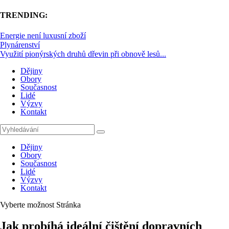
TRENDING:
Energie není luxusní zboží
Plynárenství
Využití pionýrských druhů dřevin při obnově lesů...
Dějiny
Obory
Současnost
Lidé
Výzvy
Kontakt
Dějiny
Obory
Současnost
Lidé
Výzvy
Kontakt
Vyberte možnost Stránka
Jak probíhá ideální čištění dopravních