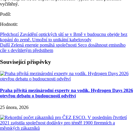
vyčištěný.
Podíl:
Hodnotit:
Předchozí
Zavádění optických sítí se v Brně v budoucnu obejde bez
kopání do země. Umožní to unikátní kabelovody
Další
Zelená energie pomáhá společnosti Seco dosáhnout emisního
cíle s devítiletým předstihem
Související příspěvky
Praha přivítá mezinárodní experty na vodík. Hydrogen Days 2026
otevřou debatu o budoucnosti odvětví
25 února, 2026