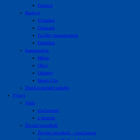
Finance
Budovy
Vytápění
Chlazení
Facility management
Elektřina
Samospráva
Města
Obce
Odpady
Smart City
Zlepšovatelské náměty
Výzvy
Voda
současnost
z historie
Životní prostředí
Životní prostředí – současnost