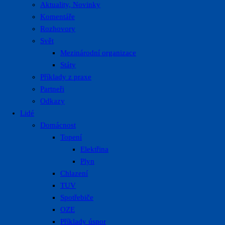
Aktuality, Novinky
Komentáře
Rozhovory
Svět
Mezinárodní organizace
Státy
Příklady z praxe
Partneři
Odkazy
Lidé
Domácnost
Topení
Elektřina
Plyn
Chlazení
TUV
Spotřebiče
OZE
Příklady úspor