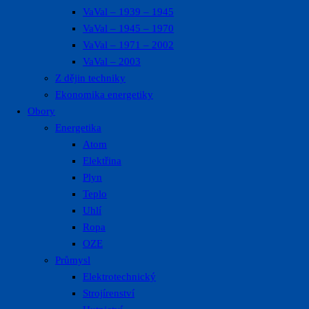
VaVal – 1939 – 1945
VaVal – 1945 – 1970
VaVal – 1971 – 2002
VaVal – 2003
Z dějin techniky
Ekonomika energetiky
Obory
Energetika
Atom
Elektřina
Plyn
Teplo
Uhlí
Ropa
OZE
Průmysl
Elektrotechnický
Strojírenství