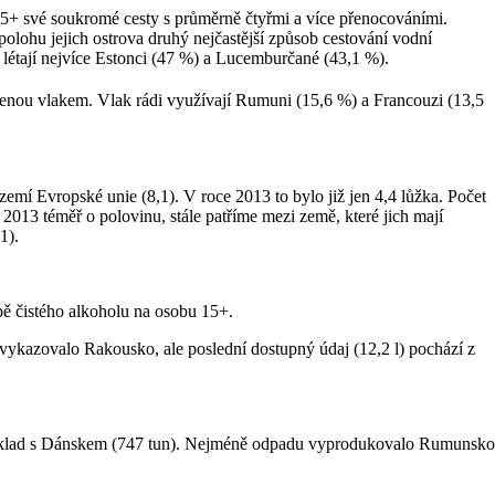
+ své soukromé cesty s průměrně čtyřmi a více přenocováními.
olohu jejich ostrova druhý nejčastější způsob cestování vodní
ů létají nejvíce Estonci (47 %) a Lucemburčané (43,1 %).
olenou vlakem. Vlak rádi využívají Rumuni (15,6 %) a Francouzi (13,5
zemí Evropské unie (8,1). V roce 2013 to bylo již jen 4,4 lůžka. Počet
u 2013 téměř o polovinu, stále patříme mezi země, které jich mají
1).
bě čistého alkoholu na osobu 15+.
vykazovalo Rakousko, ale poslední dostupný údaj (12,2 l) pochází z
příklad s Dánskem (747 tun). Nejméně odpadu vyprodukovalo Rumunsko