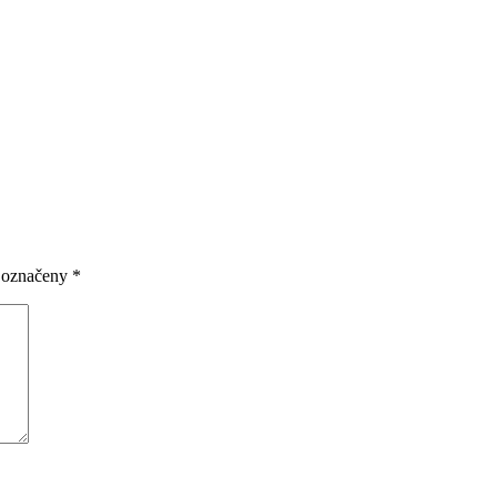
u označeny
*