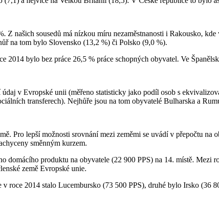
(7,1) a nejvíce na Velkou Británii (18,5). V České republice to bylo as
 %. Z našich sousedů má nízkou míru nezaměstnanosti i Rakousko, kde 
 hůř na tom bylo Slovensko (13,2 %) či Polsko (9,0 %).
e v roce 2014 bylo bez práce 26,5 % práce schopných obyvatel. Ve Špan
 údaj v Evropské unii (měřeno statisticky jako podíl osob s ekvivalizo
ciálních transferech). Nejhůře jsou na tom obyvatelé Bulharska a Rum
 Pro lepší možnosti srovnání mezi zeměmi se uvádí v přepočtu na obyv
u zachyceny směnným kurzem.
o domácího produktu na obyvatele (22 900 PPS) na 14. místě. Mezi rok
 členské země Evropské unie.
e v roce 2014 stalo Lucembursko (73 500 PPS), druhé bylo Irsko (36 