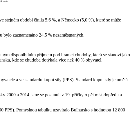
i 11.
ve stejném období činila 5,6 %, a Německo (5,0 %), které se může
ělsku bylo zaznamenáno 24,5 % nezaměstnaných.
vaným disponibilním příjmem pod hranicí chudoby, která se stanoví jako
unska, kde se chudoba dotýkala více než 40 % obyvatel.
atele a ve standardu kupní síly (PPS). Standard kupní síly je umělá
y 2000 a 2014 jsme se posunuli z 19. příčky o pět míst dopředu a
800 PPS). Pomyslnou tabulku uzavíralo Bulharsko s hodnotou 12 800