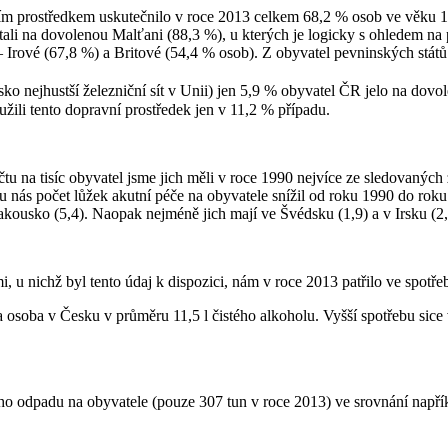
 prostředkem uskutečnilo v roce 2013 celkem 68,2 % osob ve věku 15
li na dovolenou Malťani (88,3 %), u kterých je logicky s ohledem na p
 – Irové (67,8 %) a Britové (54,4 % osob). Z obyvatel pevninských stát
o nejhustší železniční sít v Unii) jen 5,9 % obyvatel ČR jelo na dov
žili tento dopravní prostředek jen v 11,2 % případu.
tu na tisíc obyvatel jsme jich měli v roce 1990 nejvíce ze sledovaných 
se u nás počet lůžek akutní péče na obyvatele snížil od roku 1990 do rok
kousko (5,4). Naopak nejméně jich mají ve Švédsku (1,9) a v Irsku (2,
u nichž byl tento údaj k dispozici, nám v roce 2013 patřilo ve spotře
osoba v Česku v průměru 11,5 l čistého alkoholu. Vyšší spotřebu sice 
ího odpadu na obyvatele (pouze 307 tun v roce 2013) ve srovnání na