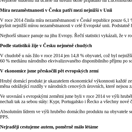
Nejméně studentů na učitele na střední škole připadalo na Lucembursko 
Míra nezaměstnanosti v Česku patří mezi nejnižší v Unii
V roce 2014 činila míra nezaměstnanosti v České republice pouze 6,1
pyšnit nejnižší mírou nezaměstnanosti v celé Evropské unii. Podstatně
Nejhorší situace panuje na jihu Evropy. Řečtí statistici vykázali, ž
Podle statistiků žije v Česku nejméně chudých
V chudobě u nás žilo v roce 2014 jen 14,8 % obyvatel, což byl nejnižší
60 % mediánu národního ekvivalizovaného disponibilního příjmu po so
V ekonomice jsme přeskočili pět evropských zemí
Hrubý domácí produkt je ukazatelem ekonomické výkonnosti každé země.
měna odrážející rozdíly v národních cenových úrovních, které nejso
Ve srovnání s evropskými zeměmi jsme byli v roce 2014 ve výši hrubéh
nechali tak za sebou státy: Kypr, Portugalsko i Řecko a všechny nové
Absolutním lídrem ve výši hrubého domácího produktu na obyvatele s
PPS.
Nejraději cestujeme autem, poměrně málo létáme