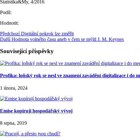
Statistika&My, 4/2016
Podíl:
Hodnotit:
Předchozí
Digitální pokrok lze změřit
Další
Hodnota volného času aneb v čem se mýlil J. M. Keynes
Související příspěvky
Profika: loňský rok se nesl ve znamení zavádění digitalizace i do 
1 února, 2024
Emise kopírují hospodářský vývoj
8 srpna, 2019