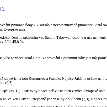
|
0
|
ání (vybrané údaje). Z rozsáhlé nekomentované publikace, která obsahuj
mi Evropské unie.
o nedokončeným základním vzděláním. Takových osob je u nás nejméně 
v Itálii 45,8 %.
ejvíce ze všech zemí Unie. Ve srovnání s ostatními státy je u nás pom
ně stejně je na tom Rumunsko a Francie. Nejvíce žáků na učitele na prvn
ko (9,5).
pší (asi 11). I tak to bylo více než v ostatních zemích Evropské unie. 
 na Velkou Británii. Nejméně jich zase bylo v Řecku (7,3), ale i v Litvě