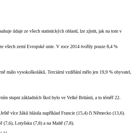
e údaje ze všech statistických oblastí, lze zjistit, jak na tom v
ze všech zemí Evropské unie. V roce 2014 tvořily pouze 8,4 %
ěrně málo vysokoškoláků. Terciární vzdělání mělo jen 19,9 % obyvatel,
ím stupni základních škol bylo ve Velké Británii, a to téměř 22.
Ještě více žáků hlásila například Francie (15,4) či Německo (13,6).
 (7,6), Lotyšsku (7,8) a na Maltě (7,8).