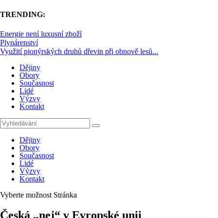
TRENDING:
Energie není luxusní zboží
Plynárenství
Využití pionýrských druhů dřevin při obnově lesů...
Dějiny
Obory
Současnost
Lidé
Výzvy
Kontakt
Dějiny
Obory
Současnost
Lidé
Výzvy
Kontakt
Vyberte možnost Stránka
Česká „nej“ v Evropské unii