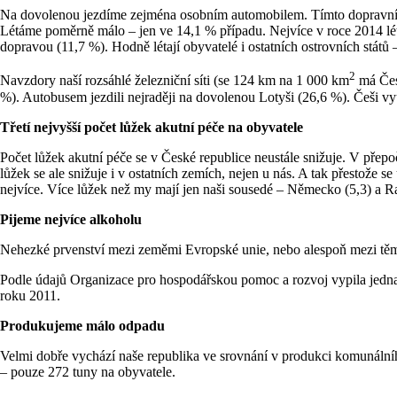
Na dovolenou jezdíme zejména osobním automobilem. Tímto dopravním
Létáme poměrně málo – jen ve 14,1 % případu. Nejvíce v roce 2014 léta
dopravou (11,7 %). Hodně létají obyvatelé i ostatních ostrovních států
2
Navzdory naší rozsáhlé železniční síti (se 124 km na 1 000 km
má Česk
%). Autobusem jezdili nejraději na dovolenou Lotyši (26,6 %). Češi vyu
Třetí nejvyšší počet lůžek akutní péče na obyvatele
Počet lůžek akutní péče se v České republice neustále snižuje. V přepoč
lůžek se ale snižuje i v ostatních zemích, nejen u nás. A tak přestože 
nejvíce. Více lůžek než my mají jen naši sousedé – Německo (5,3) a Ra
Pijeme nejvíce alkoholu
Nehezké prvenství mezi zeměmi Evropské unie, nebo alespoň mezi těmi, 
Podle údajů Organizace pro hospodářskou pomoc a rozvoj vypila jedna 
roku 2011.
Produkujeme málo odpadu
Velmi dobře vychází naše republika ve srovnání v produkci komunáln
– pouze 272 tuny na obyvatele.