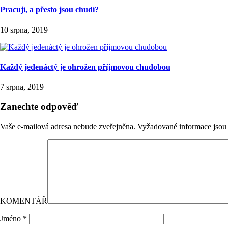
Pracují, a přesto jsou chudí?
10 srpna, 2019
Každý jedenáctý je ohrožen příjmovou chudobou
7 srpna, 2019
Zanechte odpověď
Vaše e-mailová adresa nebude zveřejněna.
Vyžadované informace jso
KOMENTÁŘ
Jméno
*