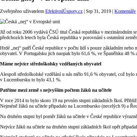
Zveřejněno uživatelem
EfektivníÚspory.cz
|
Srp 31, 2019
|
Komentáře
Již od roku 2006 vydává ČSÚ titul Česká republika v mezinárodním srovn
předchozích letech byla Česká republika v porovnání s ostatními země
Hrdé „nej“ patří České republice v počtu lidí s pouze základním neb
obyvatel. V Portugalsku jich naopak bylo 61,6 %, ve Španělsku 48 % a 
Máme nejvíce středoškolsky vzdělaných obyvatel
Alespoň středoškolské vzdělání u nás mělo 91,6 % obyvatel, což bylo n
v Lucembursku to bylo 43,1 %.
Patříme mezi země s nejvyšším počtem žáků na učitele
V roce 2014 to bylo skoro 19 na prvním stupni základních škol. Přibliž
Nejméně žáků na učitele připadalo na Lucembursko (necelých 9) a Řec
Na druhém stupni byl poměr žáků na učitele v České republice výrazně le
Nejvíce žáků na učitele na druhém stupni základních škol opět připadalo