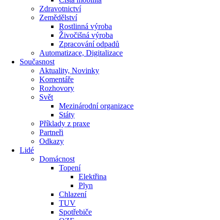
Zdravotnictví
Zemědělství
Rostlinná výroba
Živočišná výroba
Zpracování odpadů
Automatizace, Digitalizace
Současnost
Aktuality, Novinky
Komentáře
Rozhovory
Svět
Mezinárodní organizace
Státy
Příklady z praxe
Partneři
Odkazy
Lidé
Domácnost
Topení
Elektřina
Plyn
Chlazení
TUV
Spotřebiče