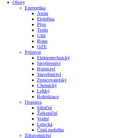
Obory
Energetika
Atom
Elektřina
Plyn
Teplo
Uhlí
Ropa
OZE
Průmysl
Elektrotechnický
Strojírenství
Hutnictví
Stavebnictví
Zpracovatelský
Chemický
Lehký
Robotizace
Doprava
Silniční
Železniční
Vodní
Letecká
Čistá mobilita
Zdravotnictví