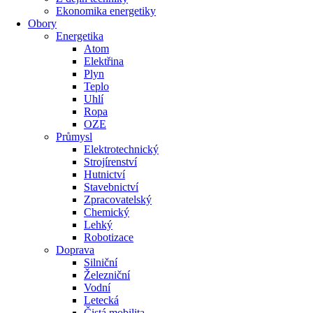
Ekonomika energetiky
Obory
Energetika
Atom
Elektřina
Plyn
Teplo
Uhlí
Ropa
OZE
Průmysl
Elektrotechnický
Strojírenství
Hutnictví
Stavebnictví
Zpracovatelský
Chemický
Lehký
Robotizace
Doprava
Silniční
Železniční
Vodní
Letecká
Čistá mobilita