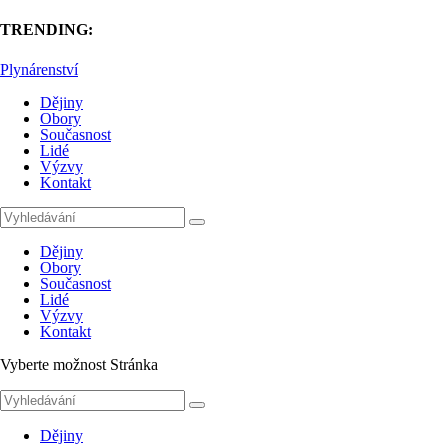
TRENDING:
Plynárenství
Dějiny
Obory
Současnost
Lidé
Výzvy
Kontakt
Dějiny
Obory
Současnost
Lidé
Výzvy
Kontakt
Vyberte možnost Stránka
Dějiny