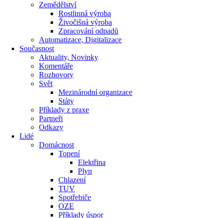
Zemědělství
Rostlinná výroba
Živočišná výroba
Zpracování odpadů
Automatizace, Digitalizace
Současnost
Aktuality, Novinky
Komentáře
Rozhovory
Svět
Mezinárodní organizace
Státy
Příklady z praxe
Partneři
Odkazy
Lidé
Domácnost
Topení
Elektřina
Plyn
Chlazení
TUV
Spotřebiče
OZE
Příklady úspor