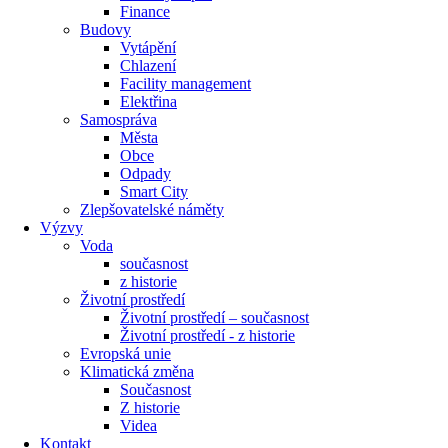
Finance
Budovy
Vytápění
Chlazení
Facility management
Elektřina
Samospráva
Města
Obce
Odpady
Smart City
Zlepšovatelské náměty
Výzvy
Voda
současnost
z historie
Životní prostředí
Životní prostředí – současnost
Životní prostředí ​- z historie
Evropská unie
Klimatická změna
Současnost
Z historie
Videa
Kontakt