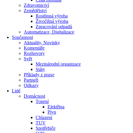
Zdravotnictví
Zemědělství
Rostlinná výroba
Živočišná výroba
Zpracování odpadů
Automatizace, Digitalizace
Současnost
Aktuality, Novinky
Komentáře
Rozhovory
Svět
Mezinárodní organizace
Státy
Příklady z praxe
Partneři
Odkazy
Lidé
Domácnost
Topení
Elektřina
Plyn
Chlazení
TUV
Spotřebiče