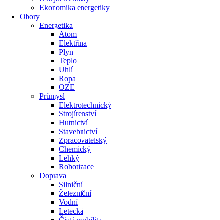
Ekonomika energetiky
Obory
Energetika
Atom
Elektřina
Plyn
Teplo
Uhlí
Ropa
OZE
Průmysl
Elektrotechnický
Strojírenství
Hutnictví
Stavebnictví
Zpracovatelský
Chemický
Lehký
Robotizace
Doprava
Silniční
Železniční
Vodní
Letecká
Čistá mobilita