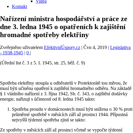
Videa
Kontakt
Nařízení ministra hospodářství a práce ze
dne 3. ledna 1945 o opatřeních k zajištění
hromadné spotřeby elektřiny
Zveřejněno uživatelem
EfektivníÚspory.cz
|
Čvn 4, 2019
|
Legislativa
- 1938-1945
|
0
|
(Úřední list č. 3 z 5. I. 1945, str. 25, běž. č. 9)
Spotřeba elektřiny stoupla u odběratelů v Protektorátě tou měrou, že
musí býti učiněna opatření k zajištění hromadného odběru. Na základě
§ 1 vládního nařízení z 3. října 1942, Sb. č. 343, o zajištění dodávky
energie, nařizuji s účinností od 8. ledna 1945 takto:
Spotřeba proudu v domácnostech musí býti snížena o 30 % proti
průměrné spotřebě v měsících září až prosinci 1944. Přípustná
nejvyšší týdenní spotřeba zjistí se takto:
Ze spotřeby v měsících září až prosinci včetně se vypočte týdenní