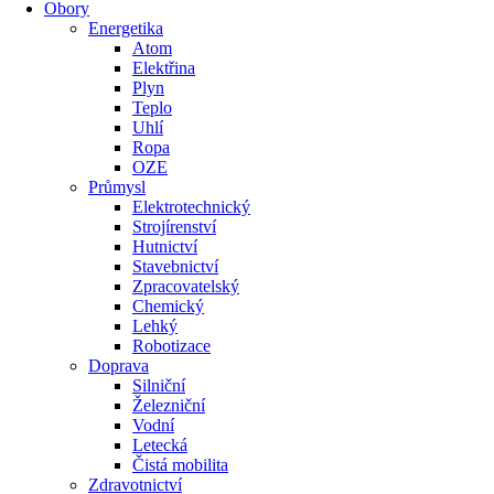
Obory
Energetika
Atom
Elektřina
Plyn
Teplo
Uhlí
Ropa
OZE
Průmysl
Elektrotechnický
Strojírenství
Hutnictví
Stavebnictví
Zpracovatelský
Chemický
Lehký
Robotizace
Doprava
Silniční
Železniční
Vodní
Letecká
Čistá mobilita
Zdravotnictví