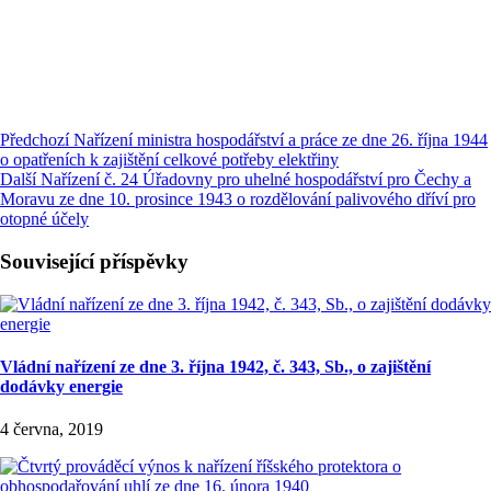
Předchozí
Nařízení ministra hospodářství a práce ze dne 26. října 1944
o opatřeních k zajištění celkové potřeby elektřiny
Další
Nařízení č. 24 Úřadovny pro uhelné hospodářství pro Čechy a
Moravu ze dne 10. prosince 1943 o rozdělování palivového dříví pro
otopné účely
Související příspěvky
Vládní nařízení ze dne 3. října 1942, č. 343, Sb., o zajištění
dodávky energie
4 června, 2019