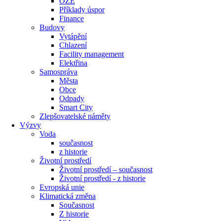
OZE
Příklady úspor
Finance
Budovy
Vytápění
Chlazení
Facility management
Elektřina
Samospráva
Města
Obce
Odpady
Smart City
Zlepšovatelské náměty
Výzvy
Voda
současnost
z historie
Životní prostředí
Životní prostředí – současnost
Životní prostředí ​- z historie
Evropská unie
Klimatická změna
Současnost
Z historie