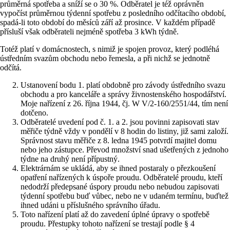
průměrná spotřeba a sníží se o 30 %. Odběratel je též oprávněn
vypočíst průměrnou týdenní spotřebu z posledního odčítacího období,
spadá-li toto období do měsíců září až prosince. V každém případě
přísluší však odběrateli nejméně spotřeba 3 kWh týdně.
Totéž platí v domácnostech, s nimiž je spojen provoz, který podléhá
ústředním svazům obchodu nebo řemesla, a při nichž se jednotně
odčítá.
Ustanovení bodu 1. platí obdobně pro závody ústředního svazu
obchodu a pro kanceláře a správy živnostenského hospodářství.
Moje nařízení z 26. října 1944, čj. W V/2-160/2551/44, tím není
dotčeno.
Odběratelé uvedení pod č. 1. a 2. jsou povinni zapisovati stav
měřiče týdně vždy v pondělí v 8 hodin do listiny, již sami založí.
Správnost stavu měřiče z 8. ledna 1945 potvrdí majitel domu
nebo jeho zástupce. Převod množství snad ušetřených z jednoho
týdne na druhý není přípustný.
Elektrárnám se ukládá, aby se ihned postaraly o přezkoušení
opatření nařízených k úspoře proudu. Odběratelé proudu, kteří
nedodrží předepsané úspory proudu nebo nebudou zapisovati
týdenní spotřebu buď vůbec, nebo ne v udaném termínu, buďtež
ihned udáni u příslušného správního úřadu.
Toto nařízení platí až do zavedení úplné úpravy o spotřebě
proudu. Přestupky tohoto nařízení se trestají podle § 4