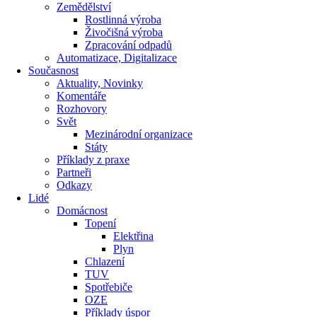
Zemědělství
Rostlinná výroba
Živočišná výroba
Zpracování odpadů
Automatizace, Digitalizace
Současnost
Aktuality, Novinky
Komentáře
Rozhovory
Svět
Mezinárodní organizace
Státy
Příklady z praxe
Partneři
Odkazy
Lidé
Domácnost
Topení
Elektřina
Plyn
Chlazení
TUV
Spotřebiče
OZE
Příklady úspor