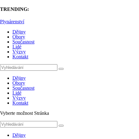
TRENDING:
Plynárenství
Dějiny
Obory
Současnost
Lidé
Výzvy
Kontakt
Dějiny
Obory
Současnost
Lidé
Výzvy
Kontakt
Vyberte možnost Stránka
Dějiny