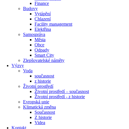
Finance
Budovy
Vytápění
Chlazení
Facility management
Elektřina
Samospráva
Města
Obce
Odpady
Smart City
Zlepšovatelské náměty
Výzvy
Voda
současnost
z historie
Životní prostředí
Životní prostředí – současnost
Životní prostředí ​- z historie
Evropská unie
Klimatická změna
Současnost
Z historie
Videa
Kontakt