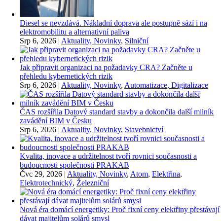
Diesel se nevzdává. Nákladní doprava ale postupně sází i na
elektromobilitu a alternativní paliva
Srp 6, 2026
|
Aktuality, Novinky
,
Silniční
Jak připravit organizaci na požadavky CRA? Začněte u
přehledu kybernetických rizik
Srp 6, 2026
|
Aktuality, Novinky
,
Automatizace, Digitalizace
ČAS rozšířila Datový standard stavby a dokončila další milník
zavádění BIM v Česku
Srp 6, 2026
|
Aktuality, Novinky
,
Stavebnictví
Kvalita, inovace a udržitelnost tvoří rovnici současnosti a
budoucnosti společnosti PRAKAB
Čvc 29, 2026
|
Aktuality, Novinky
,
Atom
,
Elektřina
,
Elektrotechnický
,
Železniční
Nová éra domácí energetiky: Proč fixní ceny elektřiny přestávají
dávat majitelům solárů smysl