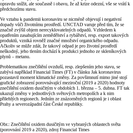
opravdu snížit, ale současně i obavu, že až krize odezní, vše se vrátí k
předchozímu stavu.
Ve vztahu k pandemii koronaviru se nicméně objevují i negativní
dopady vůči životnímu prostředí. UNCTAD varuje před tím, že se
značně zvýšil objem nerecyklovatelných odpadů. Vzhledem k
opatřením zasahujícím zemědělství a rybářství, resp. export takových
produktů, vzniká rovněž značné množství organického odpadu.
Ačkoliv se může zdát, že takový odpad je pro životní prostředí
neškodný, jeho tlením dochází k produkci jednoho ze skleníkových
plynů – metanu.
Problematikou znečištění ovzduší, resp. zlepšením jeho stavu, se
zabývá například Financial Times (FT) v článku Jak koronavirus
pozastavil moment klimatické změny. Za povšimnutí mimo jiné stojí
grafické zobrazení porovnávající meziroční (2019 a 2020) hodnoty
znečištění oxidem dusičitým v obdobích 1. března – 5. dubna. FT tak
ukazují změny v jednotlivých světových metropolích a k nim
přilehlých regionech. Jedním ze znázorněných regionů je i oblast
Prahy a severozápadní část České republiky.
Obr.: Znečištění oxidem dusičitým ve vybraných oblastech světa
(porovnání 2019 a 2020), zdroj Financial Times