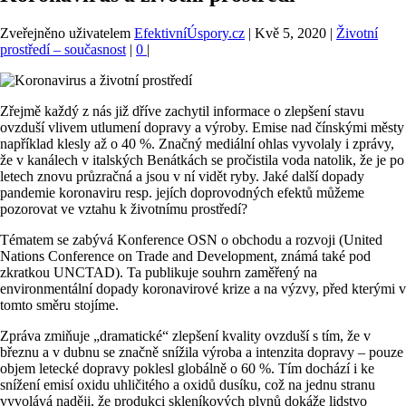
Zveřejněno uživatelem
EfektivníÚspory.cz
|
Kvě 5, 2020
|
Životní
prostředí – současnost
|
0
|
Zřejmě každý z nás již dříve zachytil informace o zlepšení stavu
ovzduší vlivem utlumení dopravy a výroby. Emise nad čínskými městy
například klesly až o 40 %. Značný mediální ohlas vyvolaly i zprávy,
že v kanálech v italských Benátkách se pročistila voda natolik, že je po
letech znovu průzračná a jsou v ní vidět ryby. Jaké další dopady
pandemie koronaviru resp. jejích doprovodných efektů můžeme
pozorovat ve vztahu k životnímu prostředí?
Tématem se zabývá Konference OSN o obchodu a rozvoji (United
Nations Conference on Trade and Development, známá také pod
zkratkou UNCTAD). Ta publikuje souhrn zaměřený na
environmentální dopady koronavirové krize a na výzvy, před kterými v
tomto směru stojíme.
Zpráva zmiňuje „dramatické“ zlepšení kvality ovzduší s tím, že v
březnu a v dubnu se značně snížila výroba a intenzita dopravy – pouze
objem letecké dopravy poklesl globálně o 60 %. Tím dochází i ke
snížení emisí oxidu uhličitého a oxidů dusíku, což na jednu stranu
vyvolává naději, že produkci skleníkových plynů dokáže lidstvo