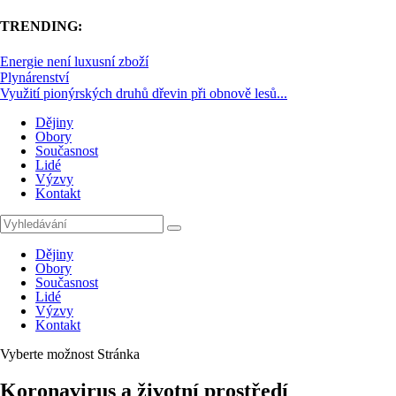
TRENDING:
Energie není luxusní zboží
Plynárenství
Využití pionýrských druhů dřevin při obnově lesů...
Dějiny
Obory
Současnost
Lidé
Výzvy
Kontakt
Dějiny
Obory
Současnost
Lidé
Výzvy
Kontakt
Vyberte možnost Stránka
Koronavirus a životní prostředí