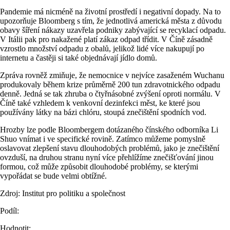
Pandemie má nicméně na životní prostředí i negativní dopady. Na to
upozorňuje Bloomberg s tím, že jednotlivá americká města z důvodu
obavy šíření nákazy uzavřela podniky zabývající se recyklací odpadu.
V Itálii pak pro nakažené platí zákaz odpad třídit. V Číně zásadně
vzrostlo množství odpadu z obalů, jelikož lidé více nakupují po
internetu a častěji si také objednávají jídlo domů.
Zpráva rovněž zmiňuje, že nemocnice v nejvíce zasaženém Wuchanu
produkovaly během krize průměrně 200 tun zdravotnického odpadu
denně. Jedná se tak zhruba o čtyřnásobné zvýšení oproti normálu. V
Číně také vzhledem k venkovní dezinfekci měst, ke které jsou
používány látky na bázi chlóru, stoupá znečištění spodních vod.
Hrozby lze podle Bloombergem dotázaného čínského odborníka Li
Shuo vnímat i ve specifické rovině. Zatímco můžeme pomyslně
oslavovat zlepšení stavu dlouhodobých problémů, jako je znečištění
ovzduší, na druhou stranu nyní více přehlížíme znečišťování jinou
formou, což může způsobit dlouhodobé problémy, se kterými
vypořádat se bude velmi obtížné.
Zdroj: Institut pro politiku a společnost
Podíl:
Hodnotit: