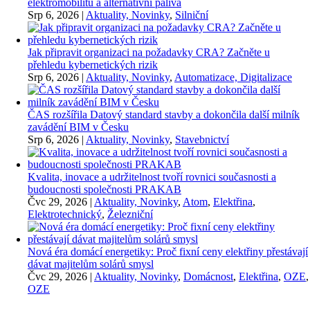
elektromobilitu a alternativní paliva
Srp 6, 2026
|
Aktuality, Novinky
,
Silniční
Jak připravit organizaci na požadavky CRA? Začněte u
přehledu kybernetických rizik
Srp 6, 2026
|
Aktuality, Novinky
,
Automatizace, Digitalizace
ČAS rozšířila Datový standard stavby a dokončila další milník
zavádění BIM v Česku
Srp 6, 2026
|
Aktuality, Novinky
,
Stavebnictví
Kvalita, inovace a udržitelnost tvoří rovnici současnosti a
budoucnosti společnosti PRAKAB
Čvc 29, 2026
|
Aktuality, Novinky
,
Atom
,
Elektřina
,
Elektrotechnický
,
Železniční
Nová éra domácí energetiky: Proč fixní ceny elektřiny přestávají
dávat majitelům solárů smysl
Čvc 29, 2026
|
Aktuality, Novinky
,
Domácnost
,
Elektřina
,
OZE
,
OZE