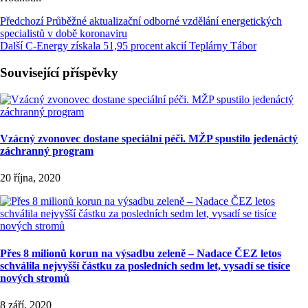
Předchozí
Průběžné aktualizační odborné vzdělání energetických
specialistů v době koronaviru
Další
C-Energy získala 51,95 procent akcií Teplárny Tábor
Související příspěvky
Vzácný zvonovec dostane speciální péči. MŽP spustilo jedenáctý
záchranný program
20 října, 2020
Přes 8 milionů korun na výsadbu zeleně – Nadace ČEZ letos
schválila nejvyšší částku za posledních sedm let, vysadí se tisíce
nových stromů
8 září, 2020