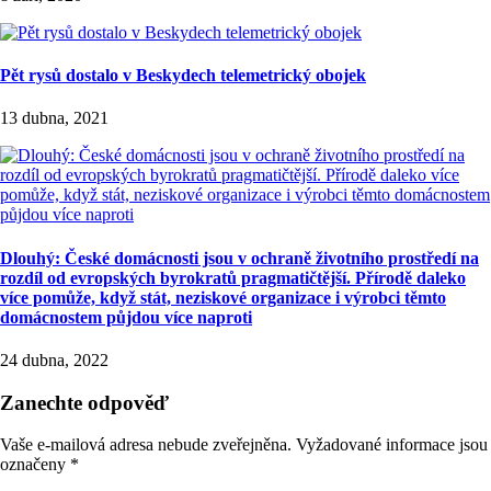
Pět rysů dostalo v Beskydech telemetrický obojek
13 dubna, 2021
Dlouhý: České domácnosti jsou v ochraně životního prostředí na
rozdíl od evropských byrokratů pragmatičtější. Přírodě daleko
více pomůže, když stát, neziskové organizace i výrobci těmto
domácnostem půjdou více naproti
24 dubna, 2022
Zanechte odpověď
Vaše e-mailová adresa nebude zveřejněna.
Vyžadované informace jsou
označeny
*