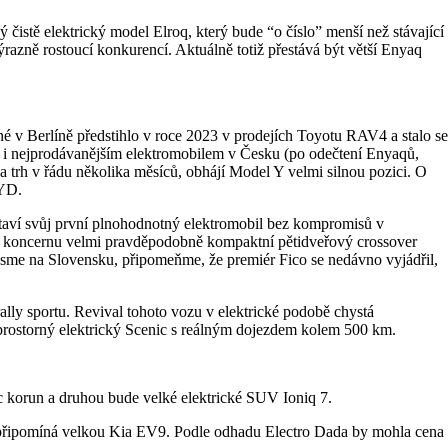
ý čistě elektrický model Elroq, který bude “o číslo” menší než stávající
azně rostoucí konkurencí. Aktuálně totiž přestává být větší Enyaq
é v Berlíně předstihlo v roce 2023 v prodejích Toyotu RAV4 a stalo se
) i nejprodávanějším elektromobilem v Česku (po odečtení Enyaqů,
na trh v řádu několika měsíců, obhájí Model Y velmi silnou pozici. O
BYD.
aví svůj první plnohodnotný elektromobil bez kompromisů v
to koncernu velmi pravděpodobně kompaktní pětidveřový crossover
me na Slovensku, připomeňme, že premiér Fico se nedávno vyjádřil,
ally sportu. Revival tohoto vozu v elektrické podobě chystá
prostorný elektrický Scenic s reálným dojezdem kolem 500 km.
íc korun a druhou bude velké elektrické SUV Ioniq 7.
připomíná velkou Kia EV9. Podle odhadu Electro Dada by mohla cena