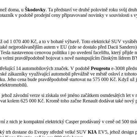
 než doma, u
Škodovky
. Ta představí ve druhé polovině roku svůj druh
azník v podobě prodejní ceny připravované novinky v souvislosti s výr
ž od 1 070 400 Kč, a to v bohaté výbavě. Toto elektrické SUV vyráběn
 také nejprodávanějším autem v EU (zde se dostalo před Dacii Sandero
Tesla nastavenou cenovou politiku i po uvedení faceliftu, který přijde 
sla velmi pravděpodobně bojovat s nově nastupujícím čínským lídrem 
třešující 14 automobilových značek. V podobě
Peugeotu
e-3008 předst
ské zákazníky využívající automobil převážně ve městě osloví z toho
. Jeho cena bude pravděpodobně startovat na 575 000 Kč. Když už js
elektromobilů.
 jehož závodní verze si získala své jméno začátkem osmdesátých let v r
ybovat kolem 625 000 Kč. Kromě toho začne Renault dodávat také nový 
vní z nich je kompaktní elektrický Casper prodávaný v ceně od 500 tis
nský trh dostane do Evropy středně velké SUV
KIA
EV5, jehož design 