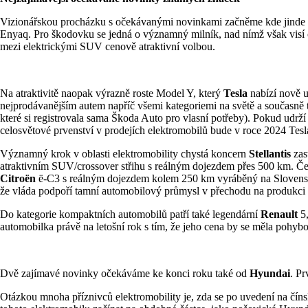
Vizionářskou procházku s očekávanými novinkami začněme kde jinde
Enyaq. Pro škodovku se jedná o významný milník, nad nímž však visí ot
mezi elektrickými SUV cenově atraktivní volbou.
Na atraktivitě naopak výrazně roste Model Y, který
Tesla
nabízí nově u
nejprodávanějším autem napříč všemi kategoriemi na světě a současně
které si registrovala sama Škoda Auto pro vlasní potřeby). Pokud udrží 
celosvětové prvenství v prodejích elektromobilů bude v roce 2024 Te
Významný krok v oblasti elektromobility chystá koncern
Stellantis
zas
atraktivním SUV/crossover střihu s reálným dojezdem přes 500 km. Če
Citroën
ë-C3 s reálným dojezdem kolem 250 km vyráběný na Slovensku
že vláda podpoří tamní automobilový průmysl v přechodu na produkci 
Do kategorie kompaktních automobilů patří také legendární
Renault
5,
automobilka právě na letošní rok s tím, že jeho cena by se měla poh
Dvě zajímavé novinky očekáváme ke konci roku také od
Hyundai
. Pr
Otázkou mnoha příznivců elektromobility je, zda se po uvedení na čí