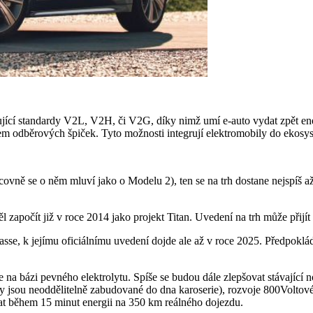
zující standardy V2L, V2H, či V2G, díky nimž umí e-auto vydat zpět e
hem odběrových špiček. Tyto možnosti integrují elektromobily do ekosy
ovně se o něm mluví jako o Modelu 2), ten se na trh dostane nejspíš až 
l započít již v roce 2014 jako projekt Titan. Uvedení na trh může přijít
e, k jejímu oficiálnímu uvedení dojde ale až v roce 2025. Předpokládá
e na bázi pevného elektrolytu. Spíše se budou dále zlepšovat stávající
ky jsou neoddělitelně zabudované do dna karoserie), rozvoje 800Voltové 
at během 15 minut energii na 350 km reálného dojezdu.