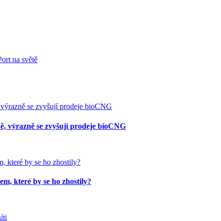
ort na světě
ě, výrazně se zvyšují prodeje bioCNG
m, které by se ho zhostily?