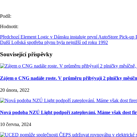
Podíl:
Hodnotit:
Předchozí
Element Logic v Dánsku instaluje první AutoStore Pick-up P
Další
Loňská spotřeba plynu byla nejnižší od roku 1992
Související příspěvky
Zájem o CNG nadále roste. V průměru přibývají 2 plničky měsíčn
20 února, 2022
Nová podoba NZÚ Light podpoří zateplování. Máme však dost fire
10 června, 2024