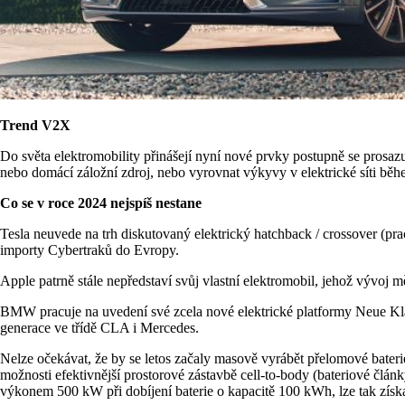
Trend V2X
Do světa elektromobility přinášejí nyní nové prvky postupně se prosa
nebo domácí záložní zdroj, nebo vyrovnat výkyvy v elektrické síti bě
Co se v roce 2024 nejspíš nestane
Tesla neuvede na trh diskutovaný elektrický hatchback / crossover (prac
importy Cybertraků do Evropy.
Apple patrně stále nepředstaví svůj vlastní elektromobil, jehož vývoj mě
BMW pracuje na uvedení své zcela nové elektrické platformy Neue Klass
generace ve třídě CLA i Mercedes.
Nelze očekávat, že by se letos začaly masově vyrábět přelomové bateri
možnosti efektivnější prostorové zástavbě cell-to-body (bateriové člán
výkonem 500 kW při dobíjení baterie o kapacitě 100 kWh, lze tak získ