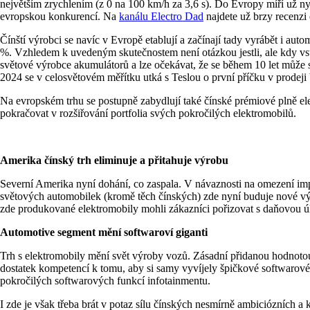
největším zrychlením (z 0 na 100 km/h za 3,6 s). Do Evropy míří už n
evropskou konkurencí. Na
kanálu Electro Dad
najdete už brzy recenzi
Čínští výrobci se navíc v Evropě etablují a začínají tady vyrábět i au
%. Vzhledem k uvedeným skutečnostem není otázkou jestli, ale kdy vsto
světové výrobce akumulátorů a lze očekávat, že se během 10 let může stát
2024 se v celosvětovém měřítku utká s Teslou o první příčku v prodeji 
Na evropském trhu se postupně zabydlují také čínské prémiové plně el
pokračovat v rozšiřování portfolia svých pokročilých elektromobilů.
Amerika čínský trh eliminuje a přitahuje výrobu
Severní Amerika nyní dohání, co zaspala. V návaznosti na omezení im
světových automobilek (kromě těch čínských) zde nyní buduje nové vý
zde produkované elektromobily mohli zákazníci pořizovat s daňovou ú
Automotive segment mění softwaroví giganti
Trh s elektromobily mění svět výroby vozů. Zásadní přidanou hodnotou 
dostatek kompetencí k tomu, aby si samy vyvíjely špičkové softwarové 
pokročilých softwarových funkcí infotainmentu.
I zde je však třeba brát v potaz sílu čínských nesmírně ambiciózních a