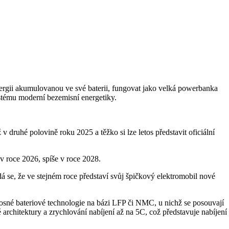
nergii akumulovanou ve své baterii, fungovat jako velká powerbanka
stému moderní bezemisní energetiky.
v druhé polovině roku 2025 a těžko si lze letos představit oficiální
 v roce 2026, spíše v roce 2028.
 se, že ve stejném roce představí svůj špičkový elektromobil nové
 nosné bateriové technologie na bázi LFP či NMC, u nichž se posouvají
architektury a zrychlování nabíjení až na 5C, což představuje nabíjení