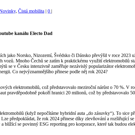
 Novinky
,
Čistá mobilita
|
0
|
Youtube kanálu Electo Dad
 zemích jako Norsko, Nizozemí, Švédsko či Dánsko převýšil v roce 2023 
ch vozů. Mnoho Čechů se zatím k praktickému využití elektromobilů staví
ýtů se v Česku intenzivně zaměřuje nezávislý popularizátor elektromobi
 energii. Co nejvýznamnějšího přinese podle něj rok 2024?
ových elektromobilů, což představovalo meziroční nárůst o 70 %. V roc
oaut pravděpodobně pokoří hranici 20 milionů, což by představovalo 50
ektromobilů (když nepočítáme hybridní auta „do zásuvky“). To sice p
e předpokládat, že rok 2024 přinese díky zlevňování a rozšiřující se 
a blížící se povinný ESG reporting pro korporace, které tak budou ele