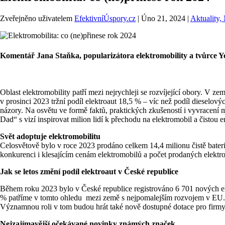
Zveřejněno uživatelem
EfektivníÚspory.cz
|
Úno 21, 2024
|
Aktuality,
Komentář Jana Staňka, popularizátora elektromobility a tvůrce 
Oblast elektromobility patří mezi nejrychleji se rozvíjející obory. V
v prosinci 2023 tržní podíl elektroaut 18,5 % – víc než podíl dieselový
názory. Na osvětu ve formě faktů, praktických zkušeností i vyvracení m
Dad“ s vizí inspirovat milion lidí k přechodu na elektromobil a čistou
Svět adoptuje elektromobilitu
Celosvětově bylo v roce 2023 prodáno celkem 14,4 milionu čistě bateri
konkurenci i klesajícím cenám elektromobilů a počet prodaných elektr
Jak se letos změní podíl elektroaut v České republice
Během roku 2023 bylo v České republice registrováno 6 701 nových el
% patříme v tomto ohledu mezi země s nejpomalejším rozvojem v EU. Lz
Významnou roli v tom budou hrát také nově dostupné dotace pro firmy 
Nejzajímavější očekávané novinky známých značek