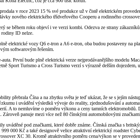
i Kona Electric, což je cca 900 tisíc korun.
, prodala v roce 2023 15 % své produkce už v čistě elektrickém proved
 dodávky nového elektrického třídveřového Cooperu a rodinného crosso
erý se během roku objeví i ve verzi kombi. Odezva ze strany zákazník
 rodiny ID nelze.
 plně elektrické vozy Q6 e-tron a A6 e-tron, oba budou postaveny na p
rnovým softwarovým řešením.
-auta. První bude plně elektrická verze nejprodávanějšího modelu Mac
etně Sport Turismo a Cross Turismo verzí s výrazně delším dojezdem, u
obility přebrala Čína a na zbytku světa je teď ukázat, že se s jejím ná
ýzkumu i uvádění výsledků vývoje do reality, zjednodušování a automat
terií. A to nemluvíme o poměru výkonu a ceny tamních elektromobilů.
 Zároveň panuje mezi více než 80 čínskými automobilovými značkami k
obily uváděné pod značkami, které dobře známe. Čínská značka s brits
00 Kč a také designově velice atraktivní elektrický roadster Cyberst
rossover XC 30. Kromě atraktivního poměru cena/výkon se v provedení 