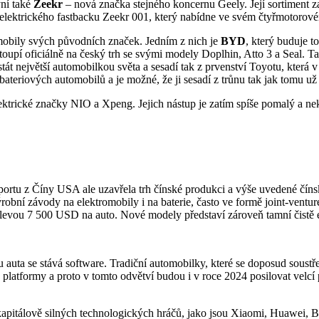
yní také
Zeekr
– nová značka stejného koncernu Geely. Její sortiment z
 elektrického fastbacku Zeekr 001, který nabídne ve svém čtyřmotorov
tomobily svých původních značek. Jedním z nich je
BYD
, který buduje 
upí oficiálně na český trh se svými modely Doplhin, Atto 3 a Seal. Ta
 největší automobilkou světa a sesadí tak z prvenství Toyotu, která v el
bateriových automobilů a je možné, že ji sesadí z trůnu tak jak tomu už
ektrické značky NIO a Xpeng. Jejich nástup je zatím spíše pomalý a n
portu z Číny USA ale uzavřela trh čínské produkci a výše uvedené čín
robní závody na elektromobily i na baterie, často ve formě joint-ven
levou 7 500 USD na auto. Nové modely představí zároveň tamní čistě e
auta se stává software. Tradiční automobilky, které se doposud soustř
platformy a proto v tomto odvětví budou i v roce 2024 posilovat velcí 
 kapitálově silných technologických hráčů, jako jsou Xiaomi, Huawei, Ba