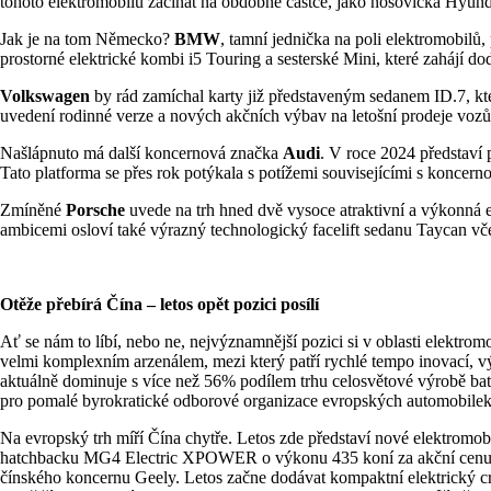
tohoto elektromobilu začínat na obdobné částce, jako nošovická Hyunda
Jak je na tom Německo?
BMW
, tamní jednička na poli elektromobilů
prostorné elektrické kombi i5 Touring a sesterské Mini, které zahájí
Volkswagen
by rád zamíchal karty již představeným sedanem ID.7, kt
uvedení rodinné verze a nových akčních výbav na letošní prodeje vozů
Našlápnuto má další koncernová značka
Audi
. V roce 2024 představí
Tato platforma se přes rok potýkala s potížemi souvisejícími s konce
Zmíněné
Porsche
uvede na trh hned dvě vysoce atraktivní a výkonná e
ambicemi osloví také výrazný technologický facelift sedanu Taycan vč
Otěže přebírá Čína – letos opět pozici posílí
Ať se nám to líbí, nebo ne, nejvýznamnější pozici si v oblasti elektrom
velmi komplexním arzenálem, mezi který patří rychlé tempo inovací, v
aktuálně dominuje s více než 56% podílem trhu celosvětové výrobě ba
pro pomalé byrokratické odborové organizace evropských automobilek.
Na evropský trh míří Čína chytře. Letos zde představí nové elektrom
hatchbacku MG4 Electric XPOWER o výkonu 435 koní za akční cenu 999 0
čínského koncernu Geely. Letos začne dodávat kompaktní elektrický c