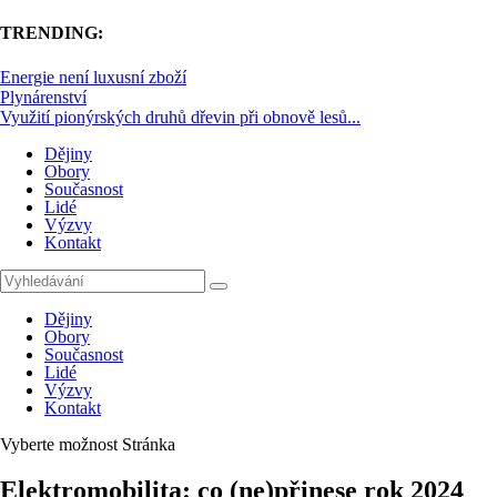
TRENDING:
Energie není luxusní zboží
Plynárenství
Využití pionýrských druhů dřevin při obnově lesů...
Dějiny
Obory
Současnost
Lidé
Výzvy
Kontakt
Dějiny
Obory
Současnost
Lidé
Výzvy
Kontakt
Vyberte možnost Stránka
Elektromobilita: co (ne)přinese rok 2024