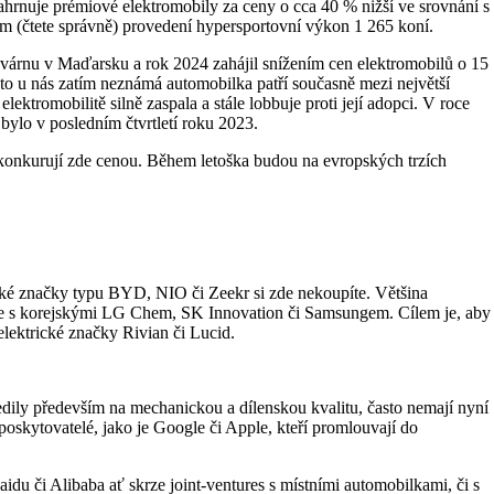
ahrnuje prémiové elektromobily za ceny o cca 40 % nižší ve srovnání s
ém (čtete správně) provedení hypersportovní výkon 1 265 koní.
továrnu v Maďarsku a rok 2024 zahájil snížením cen elektromobilů o 15
to u nás zatím neznámá automobilka patří současně mezi největší
ektromobilitě silně zaspala a stále lobbuje proti její adopci. V roce
 bylo v posledním čtvrtletí roku 2023.
ekonkurují zde cenou. Během letoška budou na evropských trzích
ské značky typu BYD, NIO či Zeekr si zde nekoupíte. Většina
ture s korejskými LG Chem, SK Innovation či Samsungem. Cílem je, aby
lektrické značky Rivian či Lucid.
edily především na mechanickou a dílenskou kvalitu, často nemají nyní
poskytovatelé, jako je Google či Apple, kteří promlouvají do
idu či Alibaba ať skrze joint-ventures s místními automobilkami, či s