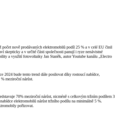
už počet nově prodávaných elektromobilů podíl 25 % a v celé EU činil
 skepticky a v určité části společnosti panují i ryze nenávistné
lity a využití fotovoltaiky Jan Staněk, autor Youtube kanálu „Electro
e 2024 bude tento trend dále posilovat díky rostoucí nabídce,
 % meziroční nárůst.
ředstavuje 70% meziroční nárůst, nicméně s celkovým tržním podílem 3
nabídce elektromobilů nárůst tržního podílu na minimálně 5 %.
ktromobily pořizovat.