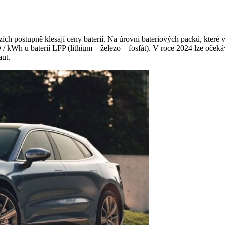
ch postupně klesají ceny baterií. Na úrovni bateriových packů, které 
kWh u baterií LFP (lithium – železo – fosfát). V roce 2024 lze očekáv
aut.