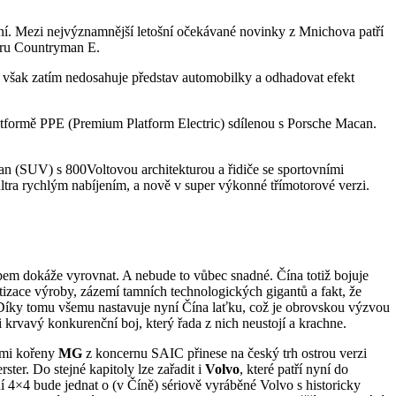
ení. Mezi nejvýznamnější letošní očekávané novinky z Mnichova patří
veru Countryman E.
ů však zatím nedosahuje představ automobilky a odhadovat efekt
latformě PPE (Premium Platform Electric) sdílenou s Porsche Macan.
an (SUV) s 800Voltovou architekturou a řidiče se sportovními
ltra rychlým nabíjením, a nově v super výkonné třímotorové verzi.
stupem dokáže vyrovnat. A nebude to vůbec snadné. Čína totiž bojuje
izace výroby, zázemí tamních technologických gigantů a fakt, že
 Díky tomu všemu nastavuje nyní Čína laťku, což je obrovskou výzvou
rvavý konkurenční boj, který řada z nich neustojí a krachne.
kými kořeny
MG
z koncernu SAIC přinese na český trh ostrou verzi
er. Do stejné kapitoly lze zařadit i
Volvo
, které patří nyní do
4×4 bude jednat o (v Číně) sériově vyráběné Volvo s historicky