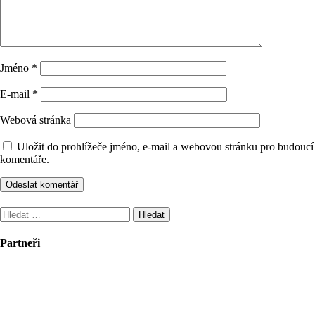
Jméno
*
E-mail
*
Webová stránka
Uložit do prohlížeče jméno, e-mail a webovou stránku pro budoucí
komentáře.
Vyhledávání
Partneři