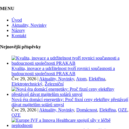
MENU
Úvod
Aktuality, Novinky
Názory
Kontakt
Nejnovější příspěvky
Kvalita, inovace a udržitelnost tvoří rovnici současnosti a
budoucnosti společnosti PRAKAB
Čvc 29, 2026
|
Aktuality, Novinky
,
Atom
,
Elektřina
,
Elektrotechnický
,
Železniční
Nová éra domácí energetiky: Proč fixní ceny elektřiny přestávají
dávat majitelům solárů smysl
Čvc 29, 2026
|
Aktuality, Novinky
,
Domácnost
,
Elektřina
,
OZE
,
OZE