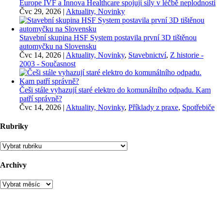
Europe IVF a Innova Healthcare spojují síly v léčbě neplodnosti
Čvc 29, 2026
|
Aktuality, Novinky
Stavební skupina HSF System postavila první 3D tištěnou
automyčku na Slovensku
Čvc 14, 2026
|
Aktuality, Novinky
,
Stavebnictví
,
Z historie -
2003 - Současnost
Češi stále vyhazují staré elektro do komunálního odpadu. Kam
patří správně?
Čvc 14, 2026
|
Aktuality, Novinky
,
Příklady z praxe
,
Spotřebiče
Rubriky
Rubriky
Archivy
Archivy