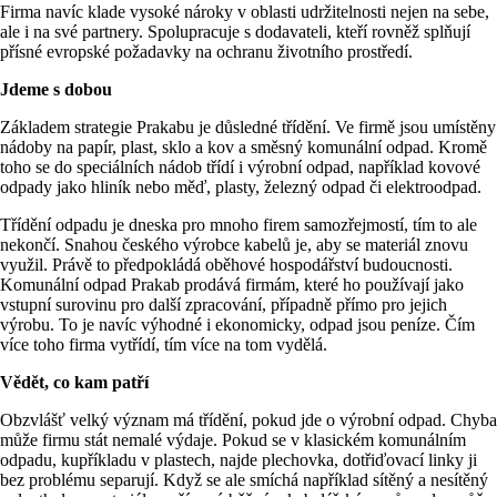
Firma navíc klade vysoké nároky v oblasti udržitelnosti nejen na sebe,
ale i na své partnery. Spolupracuje s dodavateli, kteří rovněž splňují
přísné evropské požadavky na ochranu životního prostředí.
Jdeme s dobou
Základem strategie Prakabu je důsledné třídění. Ve firmě jsou umístěny
nádoby na papír, plast, sklo a kov a směsný komunální odpad. Kromě
toho se do speciálních nádob třídí i výrobní odpad, například kovové
odpady jako hliník nebo měď, plasty, železný odpad či elektroodpad.
Třídění odpadu je dneska pro mnoho firem samozřejmostí, tím to ale
nekončí. Snahou českého výrobce kabelů je, aby se materiál znovu
využil. Právě to předpokládá oběhové hospodářství budoucnosti.
Komunální odpad Prakab prodává firmám, které ho používají jako
vstupní surovinu pro další zpracování, případně přímo pro jejich
výrobu. To je navíc výhodné i ekonomicky, odpad jsou peníze. Čím
více toho firma vytřídí, tím více na tom vydělá.
Vědět, co kam patří
Obzvlášť velký význam má třídění, pokud jde o výrobní odpad. Chyba
může firmu stát nemalé výdaje. Pokud se v klasickém komunálním
odpadu, kupříkladu v plastech, najde plechovka, dotřiďovací linky ji
bez problému separují. Když se ale smíchá například sítěný a nesítěný