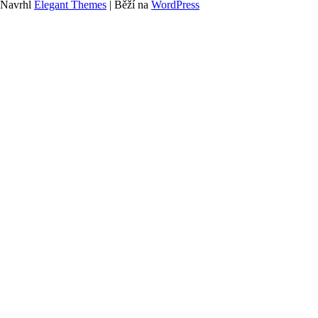
Navrhl
Elegant Themes
| Běží na
WordPress