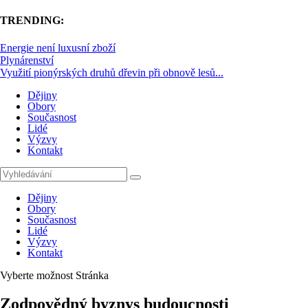
TRENDING:
Energie není luxusní zboží
Plynárenství
Využití pionýrských druhů dřevin při obnově lesů...
Dějiny
Obory
Současnost
Lidé
Výzvy
Kontakt
Dějiny
Obory
Současnost
Lidé
Výzvy
Kontakt
Vyberte možnost Stránka
Zodpovědný byznys budoucnosti