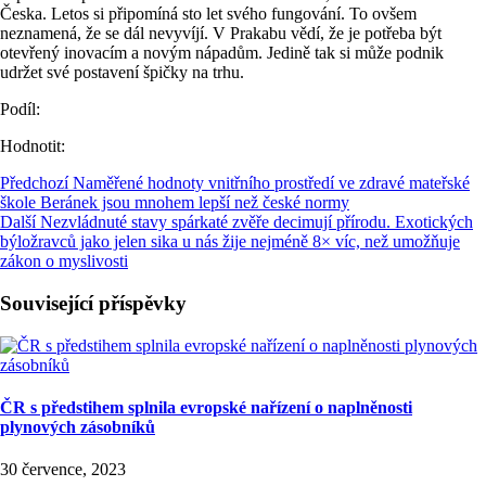
Česka. Letos si připomíná sto let svého fungování. To ovšem
neznamená, že se dál nevyvíjí. V Prakabu vědí, že je potřeba být
otevřený inovacím a novým nápadům. Jedině tak si může podnik
udržet své postavení špičky na trhu.
Podíl:
Hodnotit:
Předchozí
Naměřené hodnoty vnitřního prostředí ve zdravé mateřské
škole Beránek jsou mnohem lepší než české normy
Další
Nezvládnuté stavy spárkaté zvěře decimují přírodu. Exotických
býložravců jako jelen sika u nás žije nejméně 8× víc, než umožňuje
zákon o myslivosti
Související příspěvky
ČR s předstihem splnila evropské nařízení o naplněnosti
plynových zásobníků
30 července, 2023