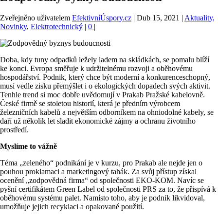
Zveřejněno uživatelem
EfektivníÚspory.cz
|
Dub 15, 2021
|
Aktuality,
Novinky
,
Elektrotechnický
|
0
|
Doba, kdy tuny odpadků ležely ladem na skládkách, se pomalu blíží
ke konci. Evropa směřuje k udržitelnému rozvoji a oběhovému
hospodářství. Podnik, který chce být moderní a konkurenceschopný,
musí vedle zisku přemýšlet i o ekologických dopadech svých aktivit.
Tenhle trend si moc dobře uvědomují v Prakab Pražské kabelovně.
České firmě se stoletou historií, která je předním výrobcem
železničních kabelů a největším odborníkem na ohniodolné kabely, se
daří už několik let sladit ekonomické zájmy a ochranu životního
prostředí.
Myslíme to vážně
Téma „zeleného“ podnikání je v kurzu, pro Prakab ale nejde jen o
pouhou proklamaci a marketingový tahák. Za svůj přístup získal
ocenění „zodpovědná firma“ od společnosti EKO-KOM. Navíc se
pyšní certifikátem Green Label od společnosti PRS za to, že přispívá k
oběhovému systému palet. Namísto toho, aby je podnik likvidoval,
umožňuje jejich recyklaci a opakované použití.