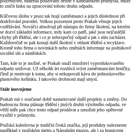
polyethylen, materiál používaný běžné v kabelářském průmyslu, může
to zničit linku na zpracování tohoto druhu odpadu.
Klíčovou úlohu v praxi tak hrají zaměstnanci a jejich důslednost při
dodržování pravidel. Velkou pozornost proto Prakab věnuje jejich
vzdělávání. Nováčci absolvují při nástupu do firmy školení, na kterém
se dozví základní informace, tedy kam co patří, jaké jsou nejčastější
chyby při třídění, ale i co je nebezpečný odpad a jak s ním zacházet.
Každoročně se pak konají další školení v oblasti třídění a recyklace.
Kromě toho firma o novinkách nebo změnách informuje na podnikové
sociální síti a nástěnkách.
Tam, kde to je možné, se Prakab snaží množství vyprodukovaného
odpadu snižovat. Už několik let rozdává svým zaměstnancům hrníčky,
čímž je motivuje k tomu, aby si nekupovali kávu do jednorázového
plastového kelímku. I takovéto drobnosti mají smysl.
Stále inovujeme
Prakab má v současné době nastartované další projekty a změny. Do
budoucna firma plánuje třídění i jiných druhů výrobního odpadu, ve
větší míře pak chce tento odpad prodávat a umožnit jeho opětovné
využití v průmyslu.
Pražská kabelovna je tradiční česká značka, její produkty nalezneme
například v pražském metru a Národním muzeu, ale i za hranicemi