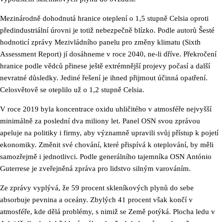
Mezinárodně dohodnutá hranice oteplení o 1,5 stupně Celsia oproti
předindustriální úrovni je totiž nebezpečně blízko. Podle autorů Šesté
hodnoticí zprávy Mezivládního panelu pro změny klimatu (Sixth
Assessment Report) jí dosáhneme v roce 2040, ne-li dříve. Překročení
hranice podle vědců přinese ještě extrémnější projevy počasí a další
nevratné důsledky. Jediné řešení je ihned přijmout účinná opatření.
Celosvětově se oteplilo už o 1,2 stupně Celsia.
V roce 2019 byla koncentrace oxidu uhličitého v atmosféře nejvyšší
minimálně za poslední dva miliony let. Panel OSN svou zprávou
apeluje na politiky i firmy, aby významně upravili svůj přístup k pojetí
ekonomiky. Změnit své chování, které přispívá k oteplování, by měli
samozřejmě i jednotlivci. Podle generálního tajemníka OSN António
Guterrese je zveřejněná zpráva pro lidstvo silným varováním.
Ze zprávy vyplývá, že 59 procent skleníkových plynů do sebe
absorbuje pevnina a oceány. Zbylých 41 procent však končí v
atmosféře, kde dělá problémy, s nimiž se Země potýká. Plocha ledu v