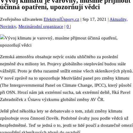
Vývoj klimatu je varovný, musíme přijmout
účinná opatření, upozorňují vědci
Zveřejněno uživatelem
EfektivníÚspory.cz
|
Srp 17, 2021
|
Aktuality,
Novinky
,
Mezinárodní organizace
|
0
|
Zemská atmosféra obsahuje nejvíc oxidu uhličitého za poslední
nejméně dva miliony let. Projevy globálního oteplování budou stále
vážnější. Proto je třeba razantně snížit emise všech skleníkových plynů.
V nové zprávě na to upozorňuje Mezivládní panel pro změny klimatu
(The Intergovernmental Panel on Climate Change, IPCC), který působí
při OSN. Hrozí nám jak extrémní sucha, tak extrémní deště, říká Pavel
Zahradníček z Ústavu výzkumu globální změny AV ČR.
Ještě před několika lety se debatovalo o tom, zdali změny klimatu
způsobuje svou činností člověk. Podobné úvahy jsou podle vědců už
bezpředmětné. Teď se jedná o to, jestli se lidé poučí a dostatečně omezí
vypouštění skleníkových plynů do ovzduší.