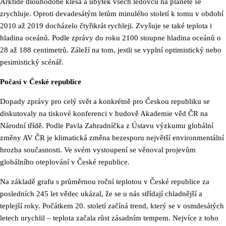
Arktidě dlouhodobě klesá a úbytek všech ledovců na planetě se
zrychluje. Oproti devadesátým letům minulého století k tomu v období
2010 až 2019 docházelo čtyřikrát rychleji. Zvyšuje se také teplota i
hladina oceánů. Podle zprávy do roku 2100 stoupne hladina oceánů o
28 až 188 centimetrů. Záleží na tom, jestli se vyplní optimistický nebo
pesimistický scénář.
Počasí v České republice
Dopady zprávy pro celý svět a konkrétně pro Českou republiku se
diskutovaly na tiskové konferenci v budově Akademie věd ČR na
Národní třídě. Podle Pavla Zahradníčka z Ústavu výzkumu globální
změny AV ČR je klimatická změna bezesporu největší environmentální
hrozba současnosti. Ve svém vystoupení se věnoval projevům
globálního oteplování v České republice.
Na základě grafu s průměrnou roční teplotou v České republice za
posledních 245 let vědec ukázal, že se u nás střídají chladnější a
teplejší roky. Počátkem 20. století začíná trend, který se v osmdesátých
letech urychlil – teplota začala růst zásadním tempem. Nejvíce z toho