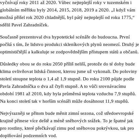
vyčnívají roky 2011 až 2020. Vůbec nejteplejší roky v tuzemském i
globálním měřítku byly 2014, 2015, 2018, 2019 a 2020. „I když vám
možná přišel rok 2020 chladnější, byl pátý nejteplejší od roku 1775,“
sdělil Pavel Zahradníček.
Současně prezentoval dva hypotetické scénáře do budoucna. První
počítá s tím, že lidstvo produkci skleníkových plynů neomezí. Druhý je
optimističtější a kalkuluje se zodpovědnějším přístupem států a občanů.
Důsledky obou se do roku 2050 příliš neliší, protože do té doby bude
klima ovlivňovat lidská činnost, kterou jsme už vykonali. Do poloviny
století stoupne teplota o 1,4 až 1,9 stupně. Do roku 2100 půjde podle
Pavla Zahradníčka o dva až čtyři stupně. A to vůči srovnávacímu
období 1981 až 2010, kdy byla průměrná teplota vzduchu 7,9 stupňů.
Na konci století tak v horším scénáři může dosáhnout 11,9 stupňů.
Nejvýrazněji se přitom bude měnit zimní sezona, což středoevropské
krajině přinese více deště a méně sněhových srážek. To je špatné jak
pro rostliny, které přečkávají zimu pod sněhovou pokrývkou, tak pro
doplňování podzemních vod.