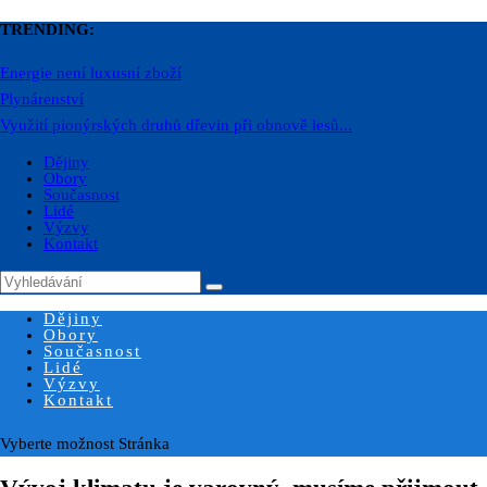
TRENDING:
Energie není luxusní zboží
Plynárenství
Využití pionýrských druhů dřevin při obnově lesů...
Dějiny
Obory
Současnost
Lidé
Výzvy
Kontakt
Dějiny
Obory
Současnost
Lidé
Výzvy
Kontakt
Vyberte možnost Stránka