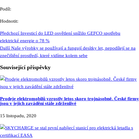
Podíl:
Hodnotit:
Předchozí
Investicí do LED osvětlení snížilo GEFCO spotřebu
elektrické energie o 78 %
Další
Naše výrobky se používají a fungují desítky let, nepodílejí se na
znečištění prostředí, které vidíme kolem sebe
Související příspěvky
Prodeje elektromobilů vzrostly letos skoro trojnásobně. České firmy
jsou v jejich zavádění stále zdrženlivé
15 listopadu, 2020