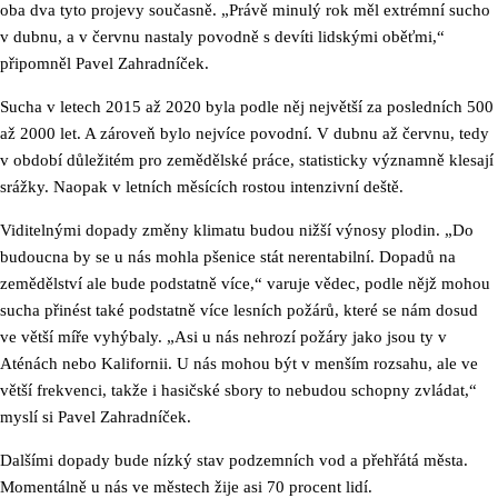
oba dva tyto projevy současně. „Právě minulý rok měl extrémní sucho
v dubnu, a v červnu nastaly povodně s devíti lidskými oběťmi,“
připomněl Pavel Zahradníček.
Sucha v letech 2015 až 2020 byla podle něj největší za posledních 500
až 2000 let. A zároveň bylo nejvíce povodní. V dubnu až červnu, tedy
v období důležitém pro zemědělské práce, statisticky významně klesají
srážky. Naopak v letních měsících rostou intenzivní deště.
Viditelnými dopady změny klimatu budou nižší výnosy plodin. „Do
budoucna by se u nás mohla pšenice stát nerentabilní. Dopadů na
zemědělství ale bude podstatně více,“ varuje vědec, podle nějž mohou
sucha přinést také podstatně více lesních požárů, které se nám dosud
ve větší míře vyhýbaly. „Asi u nás nehrozí požáry jako jsou ty v
Aténách nebo Kalifornii. U nás mohou být v menším rozsahu, ale ve
větší frekvenci, takže i hasičské sbory to nebudou schopny zvládat,“
myslí si Pavel Zahradníček.
Dalšími dopady bude nízký stav podzemních vod a přehřátá města.
Momentálně u nás ve městech žije asi 70 procent lidí.