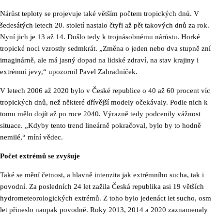
Nárůst teploty se projevuje také větším počtem tropických dnů. V
šedesátých letech 20. století nastalo čtyři až pět takových dnů za rok.
Nyní jich je 13 až 14. Došlo tedy k trojnásobnému nárůstu. Horké
tropické noci vzrostly sedmkrát. „Změna o jeden nebo dva stupně zní
imaginárně, ale má jasný dopad na lidské zdraví, na stav krajiny i
extrémní jevy,“ upozornil Pavel Zahradníček.
V letech 2006 až 2020 bylo v České republice o 40 až 60 procent víc
tropických dnů, než některé dřívější modely očekávaly. Podle nich k
tomu mělo dojít až po roce 2040. Výrazně tedy podcenily vážnost
situace. „Kdyby tento trend lineárně pokračoval, bylo by to hodně
nemilé,“ míní vědec.
Počet extrémů se zvyšuje
Také se mění četnost, a hlavně intenzita jak extrémního sucha, tak i
povodní. Za posledních 24 let zažila Česká republika asi 19 větších
hydrometeorologických extrémů. Z toho bylo jedenáct let sucho, osm
let přineslo naopak povodně. Roky 2013, 2014 a 2020 zaznamenaly