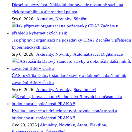
Diesel se nevzdává. Nákladní doprava ale postupně sází i na
elektromobilitu a alternativní paliva
Srp 6, 2026
|
Aktuality, Novinky
,
Silniční
Jak připravit organizaci na požadavky CRA? Začněte u přehledu
kybernetických rizik
Srp 6, 2026
|
Aktuality, Novinky
,
Automatizace, Digitalizace
ČAS rozšířila Datový standard stavby a dokončila další milník
zavádění BIM v Česku
Srp 6, 2026
|
Aktuality, Novinky
,
Stavebnictví
Kvalita, inovace a udržitelnost tvoří rovnici současnosti a
budoucnosti společnosti PRAKAB
Čvc 29, 2026
|
Aktuality, Novinky
,
Atom
,
Elektřina
,