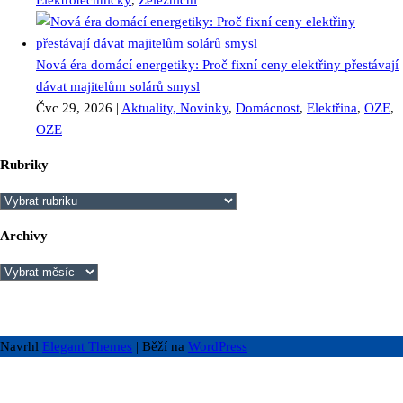
Elektrotechnický
,
Železniční
Nová éra domácí energetiky: Proč fixní ceny elektřiny přestávají
dávat majitelům solárů smysl
Čvc 29, 2026
|
Aktuality, Novinky
,
Domácnost
,
Elektřina
,
OZE
,
OZE
Rubriky
Rubriky
Archivy
Archivy
Navrhl
Elegant Themes
| Běží na
WordPress