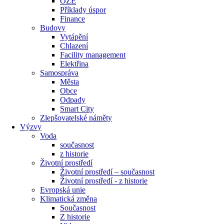
OZE
Příklady úspor
Finance
Budovy
Vytápění
Chlazení
Facility management
Elektřina
Samospráva
Města
Obce
Odpady
Smart City
Zlepšovatelské náměty
Výzvy
Voda
současnost
z historie
Životní prostředí
Životní prostředí – současnost
Životní prostředí ​- z historie
Evropská unie
Klimatická změna
Současnost
Z historie