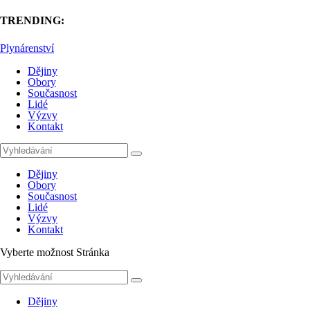
TRENDING:
Plynárenství
Dějiny
Obory
Současnost
Lidé
Výzvy
Kontakt
Dějiny
Obory
Současnost
Lidé
Výzvy
Kontakt
Vyberte možnost Stránka
Dějiny