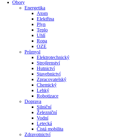
Obory
Energetika
Atom
Elektřina
Plyn
Teplo
Uhlí
Ropa
OZE
Průmysl
Elektrotechnický
Strojírenství
Hutnictví
Stavebnictví
Zpracovatelský
Chemický
Lehký
Robotizace
Doprava
Silniční
Železniční
Vodní
Letecká
Čistá mobilita
Zdravotnictví