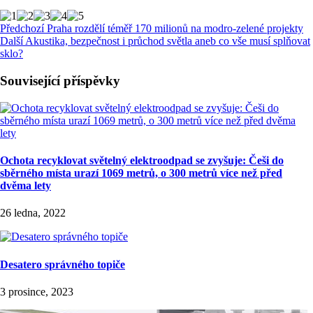
Předchozí
Praha rozdělí téměř 170 milionů na modro-zelené projekty
Další
Akustika, bezpečnost i průchod světla aneb co vše musí splňovat
sklo?
Související příspěvky
Ochota recyklovat světelný elektroodpad se zvyšuje: Češi do
sběrného místa urazí 1069 metrů, o 300 metrů více než před
dvěma lety
26 ledna, 2022
Desatero správného topiče
3 prosince, 2023