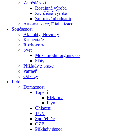
Zemědělství
Rostlinná výroba
Živočišná výroba
Zpracování odpadů
Automatizace, Digitalizace
Současnost
Aktuality, Novinky
Komentáře
Rozhovory
Svět
Mezinárodní organizace
Státy
Příklady z praxe
Partneři
Odkazy
Lidé
Domácnost
Topení
Elektřina
Plyn
Chlazení
TUV
Spotřebiče
OZE
Příklady úspor