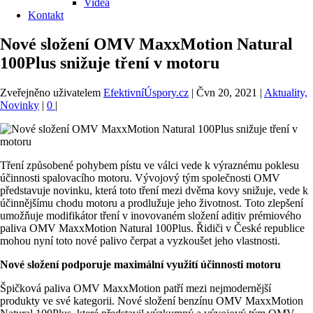
Videa
Kontakt
Nové složení OMV MaxxMotion Natural
100Plus snižuje tření v motoru
Zveřejněno uživatelem
EfektivníÚspory.cz
|
Čvn 20, 2021
|
Aktuality,
Novinky
|
0
|
Tření způsobené pohybem pístu ve válci vede k výraznému poklesu
účinnosti spalovacího motoru. Vývojový tým společnosti OMV
představuje novinku, která toto tření mezi dvěma kovy snižuje, vede k
účinnějšímu chodu motoru a prodlužuje jeho životnost. Toto zlepšení
umožňuje modifikátor tření v inovovaném složení aditiv prémiového
paliva OMV MaxxMotion Natural 100Plus. Řidiči v České republice
mohou nyní toto nové palivo čerpat a vyzkoušet jeho vlastnosti.
Nové složení podporuje maximální využití účinnosti motoru
Špičková paliva OMV MaxxMotion patří mezi nejmodernější
produkty ve své kategorii. Nové složení benzínu OMV MaxxMotion