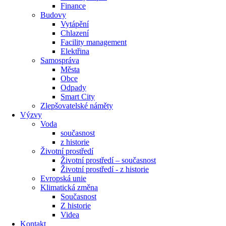
Finance
Budovy
Vytápění
Chlazení
Facility management
Elektřina
Samospráva
Města
Obce
Odpady
Smart City
Zlepšovatelské náměty
Výzvy
Voda
současnost
z historie
Životní prostředí
Životní prostředí – současnost
Životní prostředí ​- z historie
Evropská unie
Klimatická změna
Současnost
Z historie
Videa
Kontakt