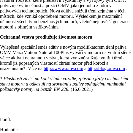
Natural 100Plus, které představil výzkumný a vývojový tým OMV,
potvrzuje výjimečnost a pozici OMV jako jednoho z lídrů v
palivových technologiích. Nová aditiva snižují tření zejména v těch
místech, kde vzniká opotřebení motoru. Výsledkem je maximální
účinnost všech typů benzínových motorů, včetně nejnovější generace
motorů s přímým vstřikováním.
Ochranná vrstva prodlužuje životnost motoru
Vylepšená speciální směs aditiv s novým modifikátorem tření paliva
OMV MaxxMotion Natural 100Plus vytváří v motoru na vnitřní stěně
válce aktivní ochrannou vrstvu, která výrazně snižuje vnitřní tření a
kromě již popsaných vlastností chrání motor před korozí a
usazeninami*. Více na
http://www.omv.com
a
http://blog.omv.com
.
*
Vlastnosti
závisí na konkrétním vozidle, způsobu jízdy i technickém
stavu motoru a odkazují na srovnání s palivy splňujícími minimální
požadavky normy na benzín EN 228.
(16.6.2021)
Podíl:
Hodnotit: