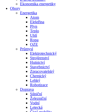
Ekonomika energetiky
Obory
Energetika
Atom
Elektřina
Plyn
Teplo
Uhlí
Ropa
OZE
Průmysl
Elektrotechnický
Strojírenství
Hutnictví
Stavebnictví
Zpracovatelský
Chemický
Lehký
Robotizace
Doprava
Silniční
Železniční
Vodní
Letecká
Čistá mobilita