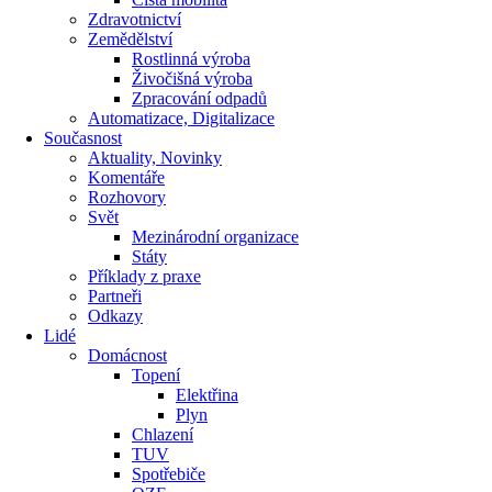
Zdravotnictví
Zemědělství
Rostlinná výroba
Živočišná výroba
Zpracování odpadů
Automatizace, Digitalizace
Současnost
Aktuality, Novinky
Komentáře
Rozhovory
Svět
Mezinárodní organizace
Státy
Příklady z praxe
Partneři
Odkazy
Lidé
Domácnost
Topení
Elektřina
Plyn
Chlazení
TUV
Spotřebiče