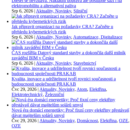
Diesel se nevzdává. Nákladní doprava ale postupně sází i na
elektromobilitu a alternativní paliva
Srp 6, 2026
|
Aktuality, Novinky
,
Silniční
Jak připravit organizaci na požadavky CRA? Začněte u
přehledu kybernetických rizik
Srp 6, 2026
|
Aktuality, Novinky
,
Automatizace, Digitalizace
ČAS rozšířila Datový standard stavby a dokončila další milník
zavádění BIM v Česku
Srp 6, 2026
|
Aktuality, Novinky
,
Stavebnictví
Kvalita, inovace a udržitelnost tvoří rovnici současnosti a
budoucnosti společnosti PRAKAB
Čvc 29, 2026
|
Aktuality, Novinky
,
Atom
,
Elektřina
,
Elektrotechnický
,
Železniční
Nová éra domácí energetiky: Proč fixní ceny elektřiny přestávají
dávat majitelům solárů smysl
Čvc 29, 2026
|
Aktuality, Novinky
,
Domácnost
,
Elektřina
,
OZE
,
OZE