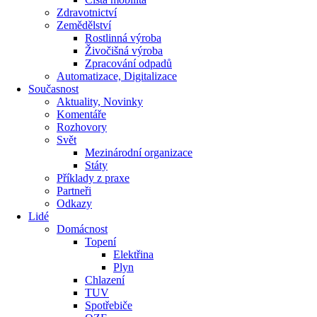
Zdravotnictví
Zemědělství
Rostlinná výroba
Živočišná výroba
Zpracování odpadů
Automatizace, Digitalizace
Současnost
Aktuality, Novinky
Komentáře
Rozhovory
Svět
Mezinárodní organizace
Státy
Příklady z praxe
Partneři
Odkazy
Lidé
Domácnost
Topení
Elektřina
Plyn
Chlazení
TUV
Spotřebiče