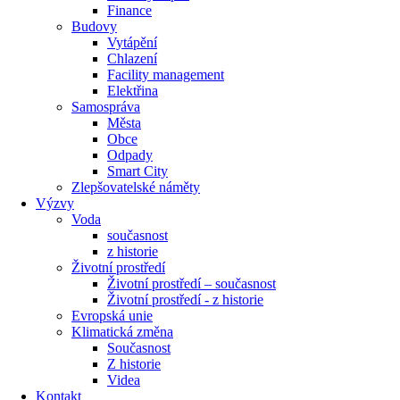
Finance
Budovy
Vytápění
Chlazení
Facility management
Elektřina
Samospráva
Města
Obce
Odpady
Smart City
Zlepšovatelské náměty
Výzvy
Voda
současnost
z historie
Životní prostředí
Životní prostředí – současnost
Životní prostředí ​- z historie
Evropská unie
Klimatická změna
Současnost
Z historie
Videa
Kontakt