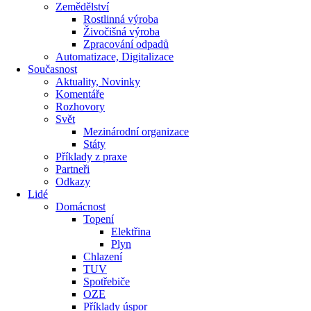
Zemědělství
Rostlinná výroba
Živočišná výroba
Zpracování odpadů
Automatizace, Digitalizace
Současnost
Aktuality, Novinky
Komentáře
Rozhovory
Svět
Mezinárodní organizace
Státy
Příklady z praxe
Partneři
Odkazy
Lidé
Domácnost
Topení
Elektřina
Plyn
Chlazení
TUV
Spotřebiče
OZE
Příklady úspor