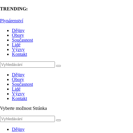
TRENDING:
Plynárenství
Dějiny
Obory
Současnost
Lidé
Výzvy
Kontakt
Dějiny
Obory
Současnost
Lidé
Výzvy
Kontakt
Vyberte možnost Stránka
Dějiny