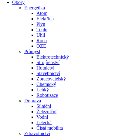
Obory
Energetika
Atom
Elektřina
Plyn
Teplo
Uhlí
Ropa
OZE
Průmysl
Elektrotechnický
Strojírenství
Hutnictví
Stavebnictví
Zpracovatelský
Chemický
Lehký
Robotizace
Doprava
Silniční
Železniční
Vodní
Letecká
Čistá mobilita
Zdravotnictví