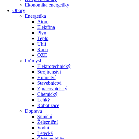
Ekonomika energetiky
Obory
Energetika
Atom
Elektřina
Plyn
Teplo
Uhlí
Ropa
OZE
Průmysl
Elektrotechnický
Strojírenství
Hutnictví
Stavebnictví
Zpracovatelský
Chemický
Lehký
Robotizace
Doprava
Silniční
Železniční
Vodní
Letecká
Čistá mobilita