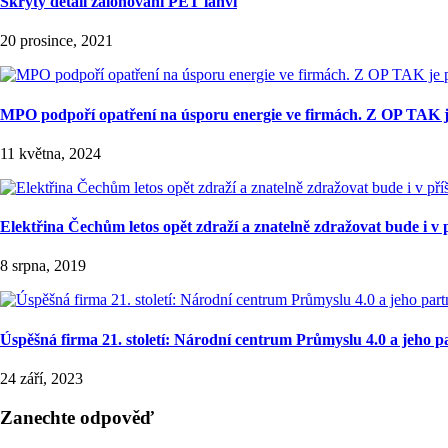
Skrytý detail zálohování PET lahví
20 prosince, 2021
MPO podpoří opatření na úsporu energie ve firmách. Z OP TAK j
11 května, 2024
Elektřina Čechům letos opět zdraží a znatelně zdražovat bude i v p
8 srpna, 2019
Úspěšná firma 21. století: Národní centrum Průmyslu 4.0 a jeho 
24 září, 2023
Zanechte odpověď