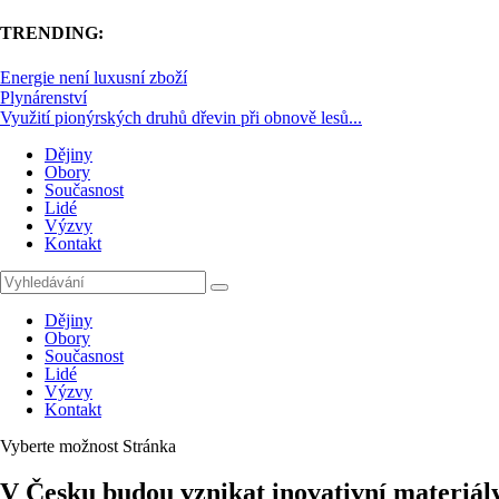
TRENDING:
Energie není luxusní zboží
Plynárenství
Využití pionýrských druhů dřevin při obnově lesů...
Dějiny
Obory
Současnost
Lidé
Výzvy
Kontakt
Dějiny
Obory
Současnost
Lidé
Výzvy
Kontakt
Vyberte možnost Stránka
V Česku budou vznikat inovativní materiály