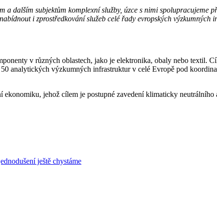
alším subjektům komplexní služby, úzce s nimi spolupracujeme při ur
nabídnout i zprostředkování služeb celé řady evropských výzkumných in
enty v různých oblastech, jako je elektronika, obaly nebo textil. Cíl
 50 analytických výzkumných infrastruktur v celé Evropě pod koordi
rní ekonomiku, jehož cílem je postupné zavedení klimaticky neutrálníh
zjednodušení ještě chystáme