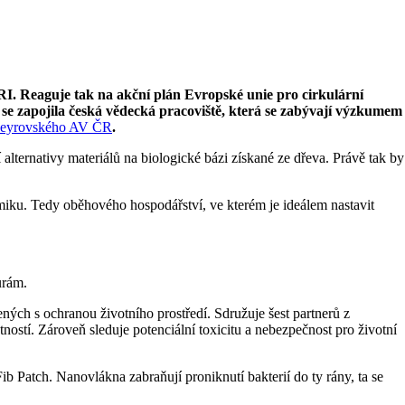
I. Reaguje tak na akční plán Evropské unie pro cirkulární
se zapojila česká vědecká pracoviště, která se zabývají výzkumem
 Heyrovského AV ČR
.
 alternativy materiálů na biologické bázi získané ze dřeva. Právě tak by
miku. Tedy oběhového hospodářství, ve kterém je ideálem nastavit
urám.
jených s ochranou životního prostředí. Sdružuje šest partnerů z
tností. Zároveň sleduje potenciální toxicitu a nebezpečnost pro životní
 Patch. Nanovlákna zabraňují proniknutí bakterií do ty rány, ta se