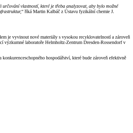
čování vlastností, které je třeba analyzovat, aby bylo možné
frastruktur,
“ říká Martin Kalbáč z Ústavu fyzikální chemie J.
em je vyvinout nové materiály s vysokou recyklovatelností a zároveň
nací výzkumné laboratoře Helmholtz-Zentrum Dresden-Rossendorf v
o a konkurenceschopného hospodářství, které bude zároveň efektivně