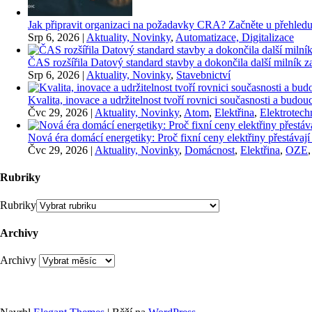
Jak připravit organizaci na požadavky CRA? Začněte u přehledu
Srp 6, 2026
|
Aktuality, Novinky
,
Automatizace, Digitalizace
ČAS rozšířila Datový standard stavby a dokončila další milník
Srp 6, 2026
|
Aktuality, Novinky
,
Stavebnictví
Kvalita, inovace a udržitelnost tvoří rovnici současnosti a bu
Čvc 29, 2026
|
Aktuality, Novinky
,
Atom
,
Elektřina
,
Elektrotech
Nová éra domácí energetiky: Proč fixní ceny elektřiny přestávají
Čvc 29, 2026
|
Aktuality, Novinky
,
Domácnost
,
Elektřina
,
OZE
Rubriky
Rubriky
Archivy
Archivy