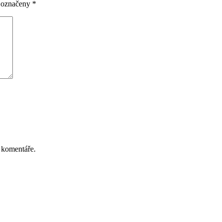
u označeny
*
 komentáře.