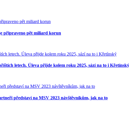
e připraveno pět miliard korun
říštích letech. Úleva přijde kolem roku 2025, sází na to i Křetínsk
partneři představí na MSV 2023 návštěvníkům, jak na to