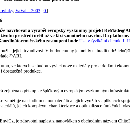
Novinky
,
VaVal – 2003
|
0
|
 pomůže navrhovat a vyrábět evropský výzkumný projekt ReMade@AR
votní prostředí určit už ve fázi samotného návrhu. Do platformy 
 Koordinátorem českého zastoupení bude
Ústav fyzikální chemie J.
oužila jejich trvanlivost. V budoucnu by je mohly nahradit udržitelnější
ReMade@ARI.
umu, ve kterých se budou vyvíjet nové materiály pro cirkulární ekono
 i dostatečná produkce.
pírá zejména o přístup ke špičkovým evropským výzkumným infrastrukt
 se zaměřuje na studium nanomateriálů a jejich využití v aplikacích spo
materiálů, jejich komplexní charakterizace a optimalizace funkčních vlas
EnviCz, je zdravotní náplast z nanovláken s obchodním názvem ChitoFib