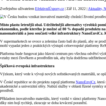
Zveřejněno uživatelem
EfektivníÚspory.cz
|
Zář 11, 2022
|
Aktuality, 
Místo plastu šetrnější obal. Udržitelnější alternativy výrobků
ekonomiku, podle kterého je možné až 80 % dopadů produktu na ži
nanomateriálů a jsou součástí velké infrastruktury NanoEnviCz.
V supermarketech se ovoce a zelenina často balí do plastů, aby se prodl
mohl vypadat jeden z praktických výstupů celoevropské platformy 
Platforma bude fungovat jako hlavní centrum pro všechna odvětví výzk
vztahy mezi člověkem a prostředím tak, aby byla dodržena udržitelnost
Špičková evropská infrastruktura
Výzkum, který vede k vývoji nových sofistikovaných materiálů, se o
V České republice se do projektu zapojí platforma
NanoEnviCz
, která
akademické a univerzitní sféry. Nabízí služby v oblasti řízené syntézy 
prostředí.
Příkladem inovativního materiálu, který vznikl v rámci platformy Nano
díky nim hojí rychleji, zkracuje se doba krvácení poranění.