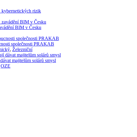
 kybernetických rizik
 zavádění BIM v Česku
doucnosti společnosti PRAKAB
nický
,
Železniční
 dávat majitelům solárů smysl
,
OZE