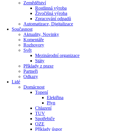
Zemědělství
Rostlinná výroba
Živočišná výroba
Zpracování odpadů
Automatizace, Digitalizace
Současnost
Aktuality, Novinky
Komentáře
Rozhovory
Svět
Mezinárodní organizace
Státy
Příklady z praxe
Partneři
Odkazy
Lidé
Domácnost
Topení
Elektřina
Plyn
Chlazení
TUV
Spotřebiče
OZE
Příklady úspor