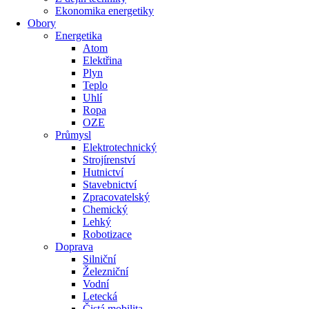
Ekonomika energetiky
Obory
Energetika
Atom
Elektřina
Plyn
Teplo
Uhlí
Ropa
OZE
Průmysl
Elektrotechnický
Strojírenství
Hutnictví
Stavebnictví
Zpracovatelský
Chemický
Lehký
Robotizace
Doprava
Silniční
Železniční
Vodní
Letecká
Čistá mobilita