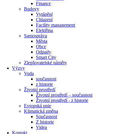
Finance
Budovy
Vytápění
Chlazení
Facility management
Elektřina
Samospráva
Města
Obce
Odpady
Smart City
Zlepšovatelské náměty
Výzvy
Voda
současnost
z historie
Životní prostředí
Životní prostředí – současnost
Životní prostředí ​- z historie
Evropská unie
Klimatická změna
Současnost
Z historie
Videa
Kontakt