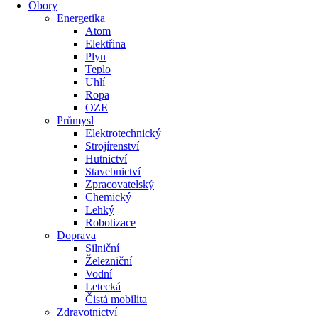
Obory
Energetika
Atom
Elektřina
Plyn
Teplo
Uhlí
Ropa
OZE
Průmysl
Elektrotechnický
Strojírenství
Hutnictví
Stavebnictví
Zpracovatelský
Chemický
Lehký
Robotizace
Doprava
Silniční
Železniční
Vodní
Letecká
Čistá mobilita
Zdravotnictví