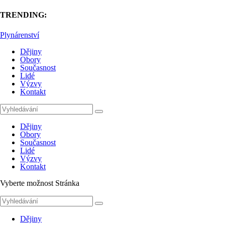
TRENDING:
Plynárenství
Dějiny
Obory
Současnost
Lidé
Výzvy
Kontakt
Dějiny
Obory
Současnost
Lidé
Výzvy
Kontakt
Vyberte možnost Stránka
Dějiny