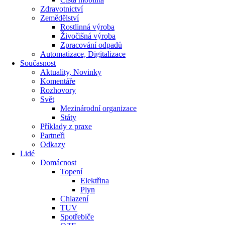
Zdravotnictví
Zemědělství
Rostlinná výroba
Živočišná výroba
Zpracování odpadů
Automatizace, Digitalizace
Současnost
Aktuality, Novinky
Komentáře
Rozhovory
Svět
Mezinárodní organizace
Státy
Příklady z praxe
Partneři
Odkazy
Lidé
Domácnost
Topení
Elektřina
Plyn
Chlazení
TUV
Spotřebiče