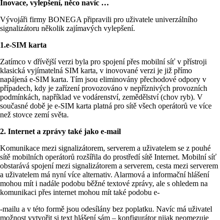
Inovace, vylepšení, něco navíc …
Vývojáři firmy BONEGA připravili pro uživatele univerzálního
signalizátoru několik zajímavých vylepšení.
1.e-SIM karta
Zatímco v dřívější verzi byla pro spojení přes mobilní síť v přístroji
klasická vyjímatelná SIM karta, v inovované verzi je již přímo
napájená e-SIM karta. Tím jsou eliminovány přechodové odpory v
případech, kdy je zařízení provozováno v nepříznivých provozních
podmínkách, například ve vodárenství, zemědělství (chov ryb). V
současné době je e-SIM karta platná pro sítě všech operátorů ve více
než stovce zemí světa.
2. Internet a zprávy také jako e-mail
Komunikace mezi signalizátorem, serverem a uživatelem se z pouhé
sítě mobilních operátorů rozšířila do prostředí sítě Internet. Mobilní síť
obstarává spojení mezi signalizátorem a serverem, cesta mezi serverem
a uživatelem má nyní více alternativ. Alarmová a informační hlášení
mohou mít i nadále podobu běžné textové zprávy, ale s ohledem na
komunikaci přes internet mohou mít také podobu e-
-mailu a v této formě jsou odesílány bez poplatku. Navíc má uživatel
možnost vytvořit si text hlášení sám – konfigurátor nijak neomezuje