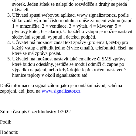
svorek. Jeden štítek se nalepí do rozváděče a druhý se předá
uživateli.
Uživatel spustí webovou aplikaci www.signalizator.cz, podle
štítku zadá výrobní číslo modulu a opíše zapojení vstupů (např.
1 = mraznička, 2 = ventilace, 3 = výtah, 4 = kávovar, 5 =
plynový kotel, 6 = alarm). U každého vstupu je možné nastavit
sledování sepnutí, vypnutí i detekci podpětí.
Uživatel má možnost zadat text zprávy (pro email, SMS) pro
každý vstup a přiřadit jedno či více emailů, telefonních čísel, na
které se má zpráva poslat.
Uživatel má možnost nastavit také emailové či SMS zprávy,
které budou odeslány, jestliže se modul odmlčí či zapne po
výpadku napájení, nebo když dojde k překročení nastavené
hranice teploty v okolí signalizátoru atd.
Další informace o signalizátoru jako je montážní návod, schéma
zapojení, atd. jsou na
www.signalizator.cz
Zdroj: časopis CzechIndustry 1/2022
Podíl:
Hodnotit: