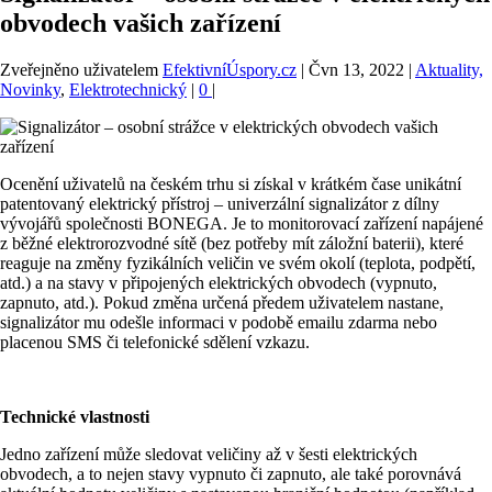
obvodech vašich zařízení
Zveřejněno uživatelem
EfektivníÚspory.cz
|
Čvn 13, 2022
|
Aktuality,
Novinky
,
Elektrotechnický
|
0
|
Ocenění uživatelů na českém trhu si získal v krátkém čase unikátní
patentovaný elektrický přístroj – univerzální signalizátor z dílny
vývojářů společnosti BONEGA. Je to monitorovací zařízení napájené
z běžné elektrorozvodné sítě (bez potřeby mít záložní baterii), které
reaguje na změny fyzikálních veličin ve svém okolí (teplota, podpětí,
atd.) a na stavy v připojených elektrických obvodech (vypnuto,
zapnuto, atd.). Pokud změna určená předem uživatelem nastane,
signalizátor mu odešle informaci v podobě emailu zdarma nebo
placenou SMS či telefonické sdělení vzkazu.
Technické vlastnosti
Jedno zařízení může sledovat veličiny až v šesti elektrických
obvodech, a to nejen stavy vypnuto či zapnuto, ale také porovnává