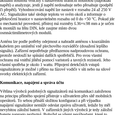
aktuální hodnotu veličiny s nastavenou hraniční hodnotou (například
napětí) a analyzuje, jestli jí napětí nedosahuje nebo přesahuje (podpětí
či přepětí). Vyhodnocování napětí lze nastavit v rozsahu 24 až 250 V
AC. Signalizátor také sleduje teplotu ve svém okolí a informuje o
překročení hranice v nastavitelném rozsahu od 0 do +50 °C. Pokud jde
o mechanické provedení, přístroj má rozměry š.36×v.98 mm a je určen
k montáži na lištu DIN, kde zaujme místo dvou
osmnáctimilimetrových modulů.
Anténu lze podle potřeby odejmout a nahradit anténou s koaxiálním
kabelem pro umístění vně plechového rozváděče (dosažení lepšího
signálu). Zařízení nepotřebuje předřazenou nadproudovou ochranu,
protože neslouží ke spínání dalších spotřebičů. Pro svou vlastní
ochranu má vnitřní jištění pomocí varistorů a tavných rezistorů. Jeho
vlastní spotřeba je okolo 1 wattu. Připojení detekčních vstupů
signalizátoru je možné i přímo na fázové vodiče v síti nebo na silové
svorky elektrických zařízení.
Komunikace, napájení a správa účtu
Většina výrobců podobných signalizátorů má komunikaci založenou
na principu přímého spojení přístroje s uživatelem přes sítě mobilních
operátorů. To sebou přináší složitou konfiguraci a při výpadku
napájení signalizátor nemůže odeslat zprávu uživateli, ledaže by měl
nevybitou záložní baterii. V zařízeních jiných výrobců je tedy záložní
baterie naprosto nezbytná. Bohužel se všemi nevýhodami, které to