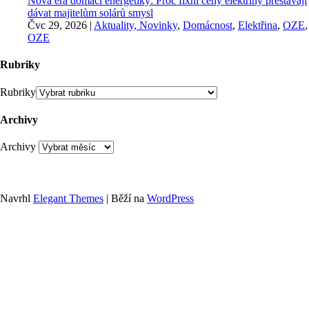
Nová éra domácí energetiky: Proč fixní ceny elektřiny přestávají
dávat majitelům solárů smysl
Čvc 29, 2026
|
Aktuality, Novinky
,
Domácnost
,
Elektřina
,
OZE
,
OZE
Rubriky
Rubriky
Archivy
Archivy
Navrhl
Elegant Themes
| Běží na
WordPress