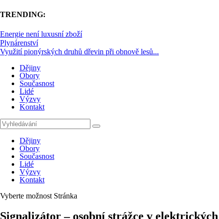
TRENDING:
Energie není luxusní zboží
Plynárenství
Využití pionýrských druhů dřevin při obnově lesů...
Dějiny
Obory
Současnost
Lidé
Výzvy
Kontakt
Dějiny
Obory
Současnost
Lidé
Výzvy
Kontakt
Vyberte možnost Stránka
Signalizátor – osobní strážce v elektrických