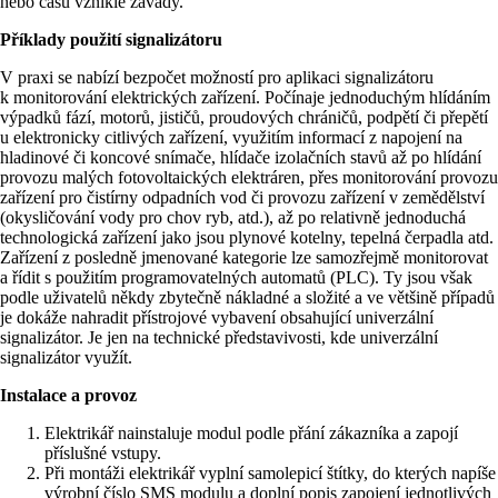
nebo času vzniklé závady.
Příklady použití signalizátoru
V praxi se nabízí bezpočet možností pro aplikaci signalizátoru
k monitorování elektrických zařízení. Počínaje jednoduchým hlídáním
výpadků fází, motorů, jističů, proudových chráničů, podpětí či přepětí
u elektronicky citlivých zařízení, využitím informací z napojení na
hladinové či koncové snímače, hlídače izolačních stavů až po hlídání
provozu malých fotovoltaických elektráren, přes monitorování provozu
zařízení pro čistírny odpadních vod či provozu zařízení v zemědělství
(okysličování vody pro chov ryb, atd.), až po relativně jednoduchá
technologická zařízení jako jsou plynové kotelny, tepelná čerpadla atd.
Zařízení z posledně jmenované kategorie lze samozřejmě monitorovat
a řídit s použitím programovatelných automatů (PLC). Ty jsou však
podle uživatelů někdy zbytečně nákladné a složité a ve většině případů
je dokáže nahradit přístrojové vybavení obsahující univerzální
signalizátor. Je jen na technické představivosti, kde univerzální
signalizátor využít.
Instalace a provoz
Elektrikář nainstaluje modul podle přání zákazníka a zapojí
příslušné vstupy.
Při montáži elektrikář vyplní samolepicí štítky, do kterých napíše
výrobní číslo SMS modulu a doplní popis zapojení jednotlivých