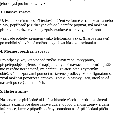
jeho smysl pro humor…. 🙂
3. Hlasová zpráva
Uživatel, kterému nestačí textová hlášení ve formě emailu zdarma nebo
SMS, popřípadě je z různých důvodů nemůže přijímat, má možnost
připravit pro různé varianty zpráv zvukové nahrávky, které jsou
v případě potřeby přenášeny jako telefonický vzkaz (hlasová zpráva)
po mobilní síti, včetně možnosti využívat hlasovou schránku.
4. Možnost pozdržení zprávy
Pro případy, kdy krátkodobá změna stavu zapnuto/vypnuto,
přepětí/podpětí, přerušené napájení a rychlé navrácení k normálu ještě
nic vážného neznamená, lze chránit uživatele před zbytečným
obtěžováním zprávami pomocí nastavené prodlevy. V konfigurátoru se
zvolí možnost pozdržet alarmovou zprávu o časový úsek, který se dá
nastavit po celých minutách.
5. Historie zpráv
Na serveru je přehledně ukládána historie všech alarmů a oznámení.
Každý záznam obsahuje časové údaje, důvod přenosu zprávy a další
informace, které v případě potřeby pomohou např. při hledání příčin