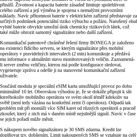
přináší. Životnost a kapacita baterie zásadně limituje spolehlivost
celého zařízení a její výměna je spojena s nemalými provozními
náklady. Navíc přítomnost baterie v elektrickém zařízení představuje za
určitých podmínek potenciální riziko výbuchu a požáru. Narušený obal
vybité baterie obvykle umožní únik chemicky rizikových látek, což
také může ohrozit samotný signalizátor nebo další zařízení.
Komunikační patentově chráněné řešení firmy BONEGA je založeno
na existenci řídícího serveru, se kterým signalizátor přes mobilní
operátory v pravidelných intervalech (2 min) komunikuje a předává
mu informace o aktuálním stavu monitorovaných veličin. Zaznamená-
li server změnu veličiny, kterou má podle konfigurace sledovat,
vygeneruje zprávu a odešle ji na stanovené komunikační zařízení
uživatele.
Součástí modulu je speciální eSIM karta umožňující provoz po dobu
minimálně 10 let. Obrovskou výhodou je, že se dokáže připojit k síti
kteréhokoliv mobilního operátora ve svém okolí téměř kdekoliv na
světě (není tedy vázána na konkrétní zemi či operátora). Odpadá tak
problém mít při montáži více SIM karet od různých operátorů a pracně
zkoušet, který z nich má v daném místě nejsilnější signál. Navíc v čase
se jejich pořadí může měnit.
S nákupem nového signalizátoru je 30 SMS zdarma. Kredit lze
doplňovat tzv. dobíjením. Limit nakoupených SMS se vztahuje na celý