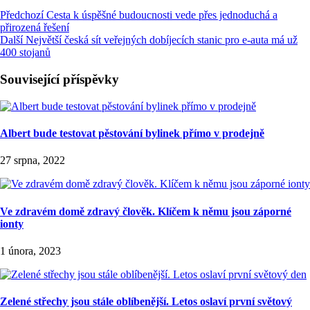
Předchozí
Cesta k úspěšné budoucnosti vede přes jednoduchá a
přirozená řešení
Další
Největší česká sít veřejných dobíjecích stanic pro e-auta má už
400 stojanů
Související příspěvky
Albert bude testovat pěstování bylinek přímo v prodejně
27 srpna, 2022
Ve zdravém domě zdravý člověk. Klíčem k němu jsou záporné
ionty
1 února, 2023
Zelené střechy jsou stále oblíbenější. Letos oslaví první světový