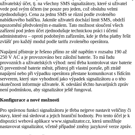
uživatelský účet, tj. na všechny SMS signalizátory, které si uživatel
vede pod svým účtem (ne pouze pro jeden, což obsluhu velmi
zjednodušuje). Cena za jednu SMS se různí podle zvoleného
nabídkového balíčku. Jakmile uživateli dochází limit SMS, obdrží
upozornění předvoleným e-mailem. Tato možnost sloučení všech
zařízení pod jeden účet zjednodušuje technickou práci i účetní
administrativu – oproti podobným zařízením, kde je třeba platby řešit
zvlášť pro každý modul podle tarifu zvoleného operátora.
Napájení přístroje je řešeno přímo ze sítě napětím v rozsahu 190 až
250 V AC a je provozováno bez záložní baterie. To má řadu
provozních a uživatelských výhod: není třeba kontrolovat stav baterie
či preventivně baterie měnit, přístroj při vlastní poruše, při ztrátě
napájení nebo při výpadku operátora přestane komunikovat s řídícím
serverem, který stav vyhodnotí jako výpadek signalizátoru a o této
skutečnosti informuje uživatele. K odeslání těchto havarijních zpráv
není podmínkou, aby signalizátor ještě fungoval.
Konfigurace a nové možnosti
Pro správnou funkci signalizátoru je třeba nejprve nastavit veličiny či
stavy, které má sledovat a jejich hraniční hodnoty. Pro tento účel je k
dispozici webová aplikace www.signalizator.cz, která umožňuje
nastavovat signalizátor, včetně případné změny jazykové verze zpráv.