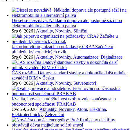
Diesel se nevzdává. Nákladní doprava ale postupně sází i na
elektromobilitu a alternativní paliva
Srp 6, 2026
|
Aktuality, Novinky
,
Silniční
Jak připravit organizaci na požadavky CRA? Začněte u
přehledu kybernetických rizik
Srp 6, 2026
|
Aktuality, Novinky
,
Automatizace, Digitalizace
ČAS rozšířila Datový standard stavby a dokončila další milník
zavádění BIM v Česku
Srp 6, 2026
|
Aktuality, Novinky
,
Stavebnictví
Kvalita, inovace a udržitelnost tvoří rovnici současnosti a
budoucnosti společnosti PRAKAB
Čvc 29, 2026
|
Aktuality, Novinky
,
Atom
,
Elektřina
,
Elektrotechnický
,
Železniční