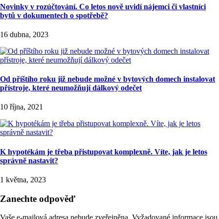
Novinky v rozúčtování. Co letos nově uvidí nájemci či vlastníci
bytů v dokumentech o spotřebě?
16 dubna, 2023
Od příštího roku již nebude možné v bytových domech instalovat
přístroje, které neumožňují dálkový odečet
10 října, 2021
K hypotékám je třeba přistupovat komplexně. Víte, jak je letos
správně nastavit?
1 května, 2023
Zanechte odpověď
Vaše e-mailová adresa nebude zveřejněna.
Vyžadované informace jsou