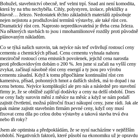
Bohužel, stavebnictví obecně, teď velmi trpí. Snad ani není komodita,
která by na trhu nechyběla. Cihly, polystyren, izolace, překližky a
hlavně… železo. Nedostatek těchto základních materiálů způsobuje
nejen nejistotu a prodlužování termínů výstavby, ale také růst cen.
Dramatický růst cen. Naprosto nepredikovatelná je třeba cena železa.
Na některých stavbách to jsou i mnohamilionové rozdíly proti původně
plánovaným nákladům.
Co se týká našich surovin, tak nejvíce nás teď ovlivňují rostoucí ceny
cementu a chemických přísad. Cenu cementu vyhnala nahoru
meziročně rostoucí cena emisních povolenek, jejichž cena narostla
proti předkovidovým dobám o 200 %. Jen jsme si začali na vyšší ceny
zvykat, začínají násobně růst ceny energií a ty jsou pro výrobu
cementu zásadní. Když k tomu připočítáme kontinuální růst cen
kameniva, přísad, pohonných hmot a dalších složek, má to dopad i na
cenu betonu. Nejvíce komplikující ale pro nás a následně pro stavební
firmy je, že se obtížně zajišťují dodávky a ceny na delší období. Dnes
se ceny řady surovin mění z měsíce na měsíc a když se nám podaří
zajistit čtvrtletní, možná půlroční fixaci nákupní ceny, jsme rádi. Jak ale
pak máme zajistit stavebním firmám pevné ceny, když ony musí
fixovat cenu díla po celou dobu výstavby a taková stavba trvá dva
nebo tři roky?
Jsem ale optimista a předpokládám, že se nyní nacházíme v nejtěžším
období. Negativních faktorů, které působí na ekonomiku už je opravdu