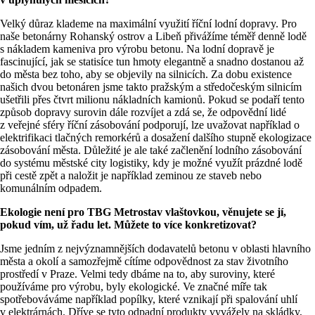
Velký důraz klademe na maximální využití říční lodní dopravy. Pro
naše betonárny Rohanský ostrov a Libeň přivážíme téměř denně lodě
s nákladem kameniva pro výrobu betonu. Na lodní dopravě je
fascinující, jak se statisíce tun hmoty elegantně a snadno dostanou až
do města bez toho, aby se objevily na silnicích. Za dobu existence
našich dvou betonáren jsme takto pražským a středočeským silnicím
ušetřili přes čtvrt milionu nákladních kamionů. Pokud se podaří tento
způsob dopravy surovin dále rozvíjet a zdá se, že odpovědní lidé
z veřejné sféry říční zásobování podporují, lze uvažovat například o
elektrifikaci tlačných remorkérů a dosažení dalšího stupně ekologizace
zásobování města. Důležité je ale také začlenění lodního zásobování
do systému městské city logistiky, kdy je možné využít prázdné lodě
při cestě zpět a naložit je například zeminou ze staveb nebo
komunálním odpadem.
Ekologie není pro TBG Metrostav vlaštovkou, věnujete se jí,
pokud vím, už řadu let. Můžete to více konkretizovat?
Jsme jedním z nejvýznamnějších dodavatelů betonu v oblasti hlavního
města a okolí a samozřejmě cítíme odpovědnost za stav životního
prostředí v Praze. Velmi tedy dbáme na to, aby suroviny, které
používáme pro výrobu, byly ekologické. Ve značné míře tak
spotřebováváme například popílky, které vznikají při spalování uhlí
v elektrárnách. Dříve se tyto odpadní produkty vyvážely na skládky,