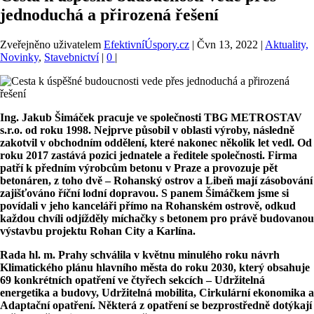
jednoduchá a přirozená řešení
Zveřejněno uživatelem
EfektivníÚspory.cz
|
Čvn 13, 2022
|
Aktuality,
Novinky
,
Stavebnictví
|
0
|
Ing. Jakub Šimáček pracuje ve společnosti TBG METROSTAV
s.r.o. od roku 1998. Nejprve působil v oblasti výroby, následně
zakotvil v obchodním oddělení, které nakonec několik let vedl. Od
roku 2017 zastává pozici jednatele a ředitele společnosti. Firma
patří k předním výrobcům betonu v Praze a provozuje pět
betonáren, z toho dvě – Rohanský ostrov a Libeň mají zásobování
zajišťováno říční lodní dopravou. S panem Šimáčkem jsme si
povídali v jeho kanceláři přímo na Rohanském ostrově, odkud
každou chvíli odjížděly míchačky s betonem pro právě budovanou
výstavbu projektu Rohan City a Karlína.
Rada hl. m. Prahy schválila v květnu minulého roku návrh
Klimatického plánu hlavního města do roku 2030, který obsahuje
69 konkrétních opatření ve čtyřech sekcích – Udržitelná
energetika a budovy, Udržitelná mobilita, Cirkulární ekonomika a
Adaptační opatření. Některá z opatření se bezprostředně dotýkají