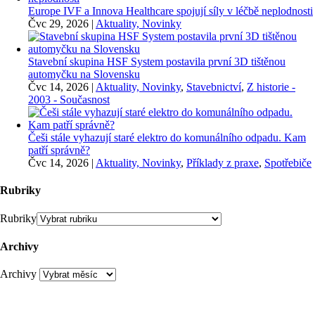
Europe IVF a Innova Healthcare spojují síly v léčbě neplodnosti
Čvc 29, 2026
|
Aktuality, Novinky
Stavební skupina HSF System postavila první 3D tištěnou
automyčku na Slovensku
Čvc 14, 2026
|
Aktuality, Novinky
,
Stavebnictví
,
Z historie -
2003 - Současnost
Češi stále vyhazují staré elektro do komunálního odpadu. Kam
patří správně?
Čvc 14, 2026
|
Aktuality, Novinky
,
Příklady z praxe
,
Spotřebiče
Rubriky
Rubriky
Archivy
Archivy