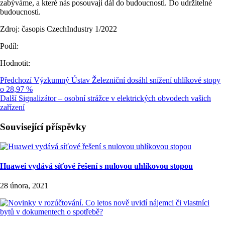
zabýváme, a které nás posouvají dál do budoucnosti. Do udržitelné
budoucnosti.
Zdroj: časopis CzechIndustry 1/2022
Podíl:
Hodnotit:
Předchozí
Výzkumný Ústav Železniční dosáhl snížení uhlíkové stopy
o 28,97 %
Další
Signalizátor – osobní strážce v elektrických obvodech vašich
zařízení
Související příspěvky
Huawei vydává síťové řešení s nulovou uhlíkovou stopou
28 února, 2021