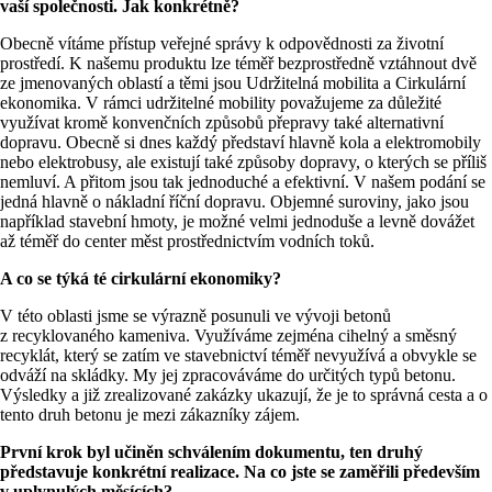
vaší společnosti. Jak konkrétně?
Obecně vítáme přístup veřejné správy k odpovědnosti za životní
prostředí. K našemu produktu lze téměř bezprostředně vztáhnout dvě
ze jmenovaných oblastí a těmi jsou Udržitelná mobilita a Cirkulární
ekonomika. V rámci udržitelné mobility považujeme za důležité
využívat kromě konvenčních způsobů přepravy také alternativní
dopravu. Obecně si dnes každý představí hlavně kola a elektromobily
nebo elektrobusy, ale existují také způsoby dopravy, o kterých se příliš
nemluví. A přitom jsou tak jednoduché a efektivní. V našem podání se
jedná hlavně o nákladní říční dopravu. Objemné suroviny, jako jsou
například stavební hmoty, je možné velmi jednoduše a levně dovážet
až téměř do center měst prostřednictvím vodních toků.
A co se týká té cirkulární ekonomiky?
V této oblasti jsme se výrazně posunuli ve vývoji betonů
z recyklovaného kameniva. Využíváme zejména cihelný a směsný
recyklát, který se zatím ve stavebnictví téměř nevyužívá a obvykle se
odváží na skládky. My jej zpracováváme do určitých typů betonu.
Výsledky a již zrealizované zakázky ukazují, že je to správná cesta a o
tento druh betonu je mezi zákazníky zájem.
První krok byl učiněn schválením dokumentu, ten druhý
představuje konkrétní realizace. Na co jste se
zaměřili především
v uplynulých měsících?