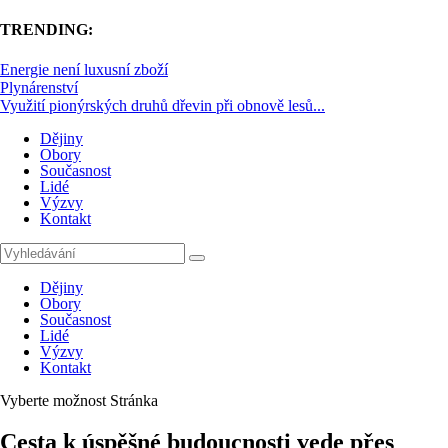
TRENDING:
Energie není luxusní zboží
Plynárenství
Využití pionýrských druhů dřevin při obnově lesů...
Dějiny
Obory
Současnost
Lidé
Výzvy
Kontakt
Dějiny
Obory
Současnost
Lidé
Výzvy
Kontakt
Vyberte možnost Stránka
Cesta k úspěšné budoucnosti vede přes