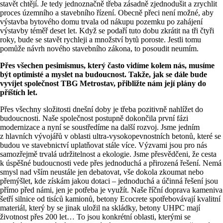
stavět chtějí. Je tedy jednoznačně třeba zásadně zjednodušit a zrychlit
proces územního a stavebního řízení. Obecně přeci není možné, aby
výstavba bytového domu trvala od nákupu pozemku po zahájení
výstavby téměř deset let. Když se podaří tuto dobu zkrátit na tři čtyři
roky, bude se stavět rychleji a množství bytů poroste. Jestli tomu
pomůže návrh nového stavebního zákona, to posoudit neumím.
Přes všechen pesimismus, který často vidíme kolem nás, musíme
být optimisté a myslet na budoucnost. Takže, jak se dále bude
vyvíjet společnost TBG Metrostav, přibližte nám její plány do
příštích let.
Přes všechny složitosti dnešní doby je třeba pozitivně nahlížet do
budoucnosti. Naše společnost postupně dokončila první fázi
modernizace a nyní se soustředíme na další rozvoj. Jsme jedním
z hlavních vývojářů v oblasti ultra-vysokopevnostních betonů, které se
budou ve stavebnictví uplatňovat stále více. Výzvami jsou pro nás
samozřejmě trvalá udržitelnost a ekologie. Jsme přesvědčeni, že cesta
k úspěšné budoucnosti vede přes jednoduchá a přirozená řešení. Nemá
smysl nad vším neustále jen debatovat, vše dokola zkoumat nebo
přemýšlet, kde získám jakou dotaci – jednoduchá a účinná řešení jsou
přímo před námi, jen je potřeba je využít. Naše říční doprava kameniva
šetří silnice od tisíců kamionů, betony Ecocrete spotřebovávají kvalitní
materiál, který by se jinak uložil na skládky, betony UHPC mají
životnost přes 200 let… To jsou konkrétní oblasti, kterými se