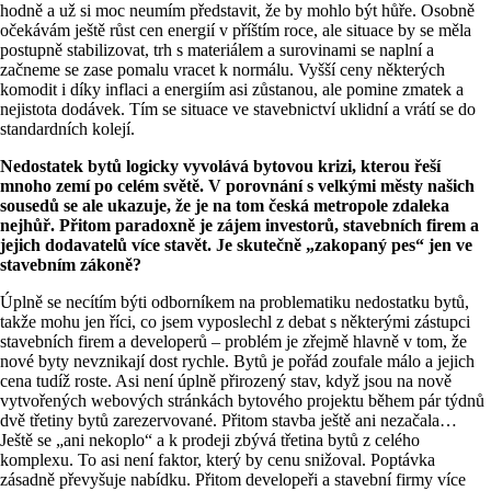
hodně a už si moc neumím představit, že by mohlo být hůře. Osobně
očekávám ještě růst cen energií v příštím roce, ale situace by se měla
postupně stabilizovat, trh s materiálem a surovinami se naplní a
začneme se zase pomalu vracet k normálu. Vyšší ceny některých
komodit i díky inflaci a energiím asi zůstanou, ale pomine zmatek a
nejistota dodávek. Tím se situace ve stavebnictví uklidní a vrátí se do
standardních kolejí.
Nedostatek bytů logicky vyvolává bytovou krizi, kterou řeší
mnoho zemí po celém světě. V porovnání s velkými městy našich
sousedů se ale ukazuje, že je na tom česká metropole zdaleka
nejhůř. Přitom paradoxně je zájem investorů, stavebních firem a
jejich dodavatelů více stavět. Je skutečně „zakopaný pes“ jen ve
stavebním zákoně?
Úplně se necítím býti odborníkem na problematiku nedostatku bytů,
takže mohu jen říci, co jsem vyposlechl z debat s některými zástupci
stavebních firem a developerů – problém je zřejmě hlavně v tom, že
nové byty nevznikají dost rychle. Bytů je pořád zoufale málo a jejich
cena tudíž roste. Asi není úplně přirozený stav, když jsou na nově
vytvořených webových stránkách bytového projektu během pár týdnů
dvě třetiny bytů zarezervované. Přitom stavba ještě ani nezačala…
Ještě se „ani nekoplo“ a k prodeji zbývá třetina bytů z celého
komplexu. To asi není faktor, který by cenu snižoval. Poptávka
zásadně převyšuje nabídku. Přitom developeři a stavební firmy více