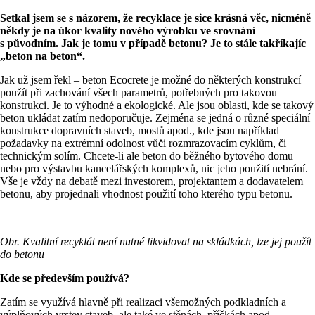
Setkal jsem se s názorem, že recyklace je sice krásná věc, nicméně
někdy je na úkor kvality nového výrobku ve srovnání
s původním. Jak je tomu v případě betonu? Je to stále takříkajíc
„beton na beton“.
Jak už jsem řekl – beton Ecocrete je možné do některých konstrukcí
použít při zachování všech parametrů, potřebných pro takovou
konstrukci. Je to výhodné a ekologické. Ale jsou oblasti, kde se takový
beton ukládat zatím nedoporučuje. Zejména se jedná o různé speciální
konstrukce dopravních staveb, mostů apod., kde jsou například
požadavky na extrémní odolnost vůči rozmrazovacím cyklům, či
technickým solím. Chcete-li ale beton do běžného bytového domu
nebo pro výstavbu kancelářských komplexů, nic jeho použití nebrání.
Vše je vždy na debatě mezi investorem, projektantem a dodavatelem
betonu, aby projednali vhodnost použití toho kterého typu betonu.
Obr. Kvalitní recyklát není nutné likvidovat na skládkách, lze jej použít
do betonu
Kde se především používá?
Zatím se využívá hlavně při realizaci všemožných podkladních a
výplňových vrstev staveb, ale také ve stěnách, příčkách apod.