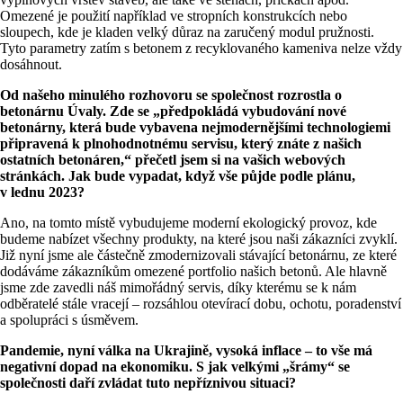
Omezené je použití například ve stropních konstrukcích nebo
sloupech, kde je kladen velký důraz na zaručený modul pružnosti.
Tyto parametry zatím s betonem z recyklovaného kameniva nelze vždy
dosáhnout.
Od našeho minulého rozhovoru se společnost rozrostla o
betonárnu Úvaly. Zde se „předpokládá vybudování nové
betonárny, která bude vybavena nejmodernějšími technologiemi
připravená k plnohodnotnému servisu, který znáte z našich
ostatních betonáren,“ přečetl jsem si na vašich webových
stránkách. Jak bude vypadat, když vše půjde podle plánu,
v lednu 2023?
Ano, na tomto místě vybudujeme moderní ekologický provoz, kde
budeme nabízet všechny produkty, na které jsou naši zákazníci zvyklí.
Již nyní jsme ale částečně zmodernizovali stávající betonárnu, ze které
dodáváme zákazníkům omezené portfolio našich betonů. Ale hlavně
jsme zde zavedli náš mimořádný servis, díky kterému se k nám
odběratelé stále vracejí – rozsáhlou otevírací dobu, ochotu, poradenství
a spolupráci s úsměvem.
Pandemie, nyní válka na Ukrajině, vysoká inflace – to vše má
negativní dopad na ekonomiku. S jak
velkými „šrámy“ se
společnosti daří zvládat tuto nepříznivou situaci?