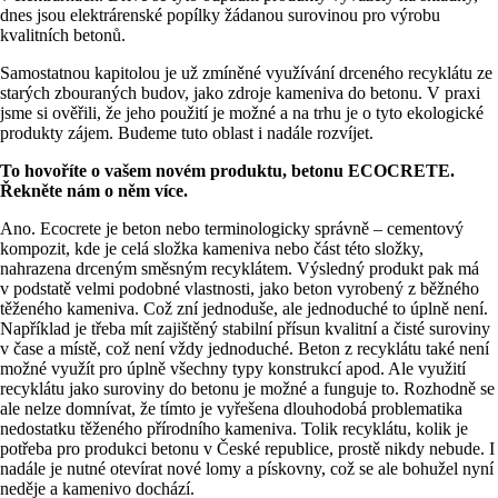
dnes jsou elektrárenské popílky žádanou surovinou pro výrobu
kvalitních betonů.
Samostatnou kapitolou je už zmíněné využívání drceného recyklátu ze
starých zbouraných budov, jako zdroje kameniva do betonu. V praxi
jsme si ověřili, že jeho použití je možné a na trhu je o tyto ekologické
produkty zájem. Budeme tuto oblast i nadále rozvíjet.
To hovoříte o vašem novém produktu, betonu ECOCRETE.
Řekněte nám o něm více.
Ano. Ecocrete je beton nebo terminologicky správně – cementový
kompozit, kde je celá složka kameniva nebo část této složky,
nahrazena drceným směsným recyklátem. Výsledný produkt pak má
v podstatě velmi podobné vlastnosti, jako beton vyrobený z běžného
těženého kameniva. Což zní jednoduše, ale jednoduché to úplně není.
Například je třeba mít zajištěný stabilní přísun kvalitní a čisté suroviny
v čase a místě, což není vždy jednoduché. Beton z recyklátu také není
možné využít pro úplně všechny typy konstrukcí apod. Ale využití
recyklátu jako suroviny do betonu je možné a funguje to. Rozhodně se
ale nelze domnívat, že tímto je vyřešena dlouhodobá problematika
nedostatku těženého přírodního kameniva. Tolik recyklátu, kolik je
potřeba pro produkci betonu v České republice, prostě nikdy nebude. I
nadále je nutné otevírat nové lomy a pískovny, což se ale bohužel nyní
neděje a kamenivo dochází.