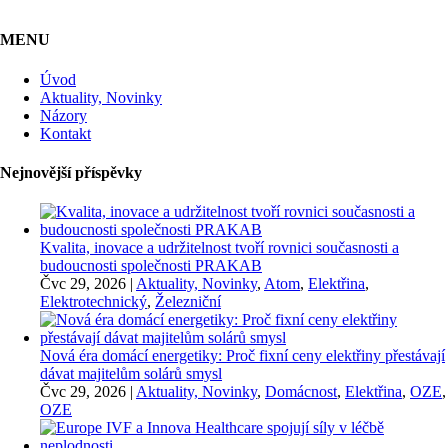
MENU
Úvod
Aktuality, Novinky
Názory
Kontakt
Nejnovější příspěvky
Kvalita, inovace a udržitelnost tvoří rovnici současnosti a
budoucnosti společnosti PRAKAB
Čvc 29, 2026
|
Aktuality, Novinky
,
Atom
,
Elektřina
,
Elektrotechnický
,
Železniční
Nová éra domácí energetiky: Proč fixní ceny elektřiny přestávají
dávat majitelům solárů smysl
Čvc 29, 2026
|
Aktuality, Novinky
,
Domácnost
,
Elektřina
,
OZE
,
OZE