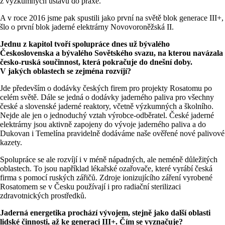
z výzkumných ústavů do praxe.
A v roce 2016 jsme pak spustili jako první na světě blok generace III+,
šlo o první blok jaderné elektrárny Novovoroněžská II.
Jednu z kapitol tvoří spolupráce dnes už bývalého
Československa a bývalého Sovětského svazu, na kterou navázala
česko-ruská součinnost, která pokračuje do dnešní doby.
V jakých oblastech se zejména rozvíjí?
Jde především o dodávky českých firem pro projekty Rosatomu po
celém světě. Dále se jedná o dodávky jaderného paliva pro všechny
české a slovenské jaderné reaktory, včetně výzkumných a školního.
Nejde ale jen o jednoduchý vztah výrobce-odběratel. České jaderné
elektrárny jsou aktivně zapojeny do vývoje jaderného paliva a do
Dukovan i Temelína pravidelně dodáváme naše ověřené nové palivové
kazety.
Spolupráce se ale rozvíjí i v méně nápadných, ale neméně důležitých
oblastech. To jsou například lékařské ozařovače, které vyrábí česká
firma s pomocí ruských zářičů. Zdroje ionizujícího záření vyrobené
Rosatomem se v Česku používají i pro radiační sterilizaci
zdravotnických prostředků.
Jaderná energetika prochází vývojem, stejně jako další oblasti
lidské činnosti, až ke generaci III+. Čím se vyznačuje?