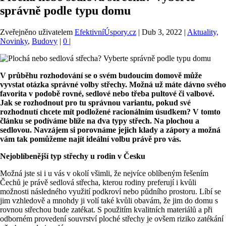
správně podle typu domu
Zveřejněno uživatelem
EfektivníÚspory.cz
|
Dub 3, 2022
|
Aktuality,
Novinky
,
Budovy
|
0
|
V průběhu rozhodování se o svém budoucím domově může
vyvstat otázka správné volby střechy. Možná už máte dávno svého
favorita v podobě rovné, sedlové nebo třeba pultové či valbové.
Jak se rozhodnout pro tu správnou variantu, pokud své
rozhodnutí chcete mít podložené racionálním úsudkem? V tomto
článku se podíváme blíže na dva typy střech. Na plochou a
sedlovou. Navzájem si porovnáme jejich klady a zápory a možná
vám tak pomůžeme najít ideální volbu právě pro vás.
Nejoblíbenější typ střechy u rodin v Česku
Možná jste si i u vás v okolí všimli, že nejvíce oblíbeným řešením
Čechů je právě sedlová střecha, kterou rodiny preferují i kvůli
možnosti následného využití podkroví nebo půdního prostoru. Líbí se
jim vzhledově a mnohdy ji volí také kvůli obavám, že jim do domu s
rovnou střechou bude zatékat. S použitím kvalitních materiálů a při
odborném provedení souvrství ploché střechy je ovšem riziko zatékání