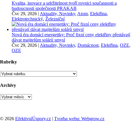
Kvalita, inovace a udržitelnost tvoří rovnici současnosti a
budoucnosti společnosti PRAKAB
Čvc 29, 2026
|
Aktuality, Novinky
,
Atom
,
Elektřina
,
Elektrotechnický
,
Železniční
Nová éra domácí energetiky: Proč fixní ceny elektřiny přestávají
dávat majitelům solárů smysl
Čvc 29, 2026
|
Aktuality, Novinky
,
Domácnost
,
Elektřina
,
OZE
,
OZE
Rubriky
Rubriky
Archivy
Archivy
© 2026
EfektivníÚspory.cz
|
Tvorba webu: Webgrow.cz