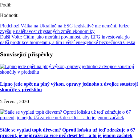
Podíl:
Hodnotit:
Předchozí
Válka na Ukrajině na ESG legislativě nic nemění. Krize
zvyšuje naléhavost chystaných změn ekonomiky
Další
Voltr: Cítím jako morální povinnost, aby EFG investovala do
další produkce biometanu, a tím i větší energetické bezpečnosti Česka
Související příspěvky
Lipno jede opět na plný výkon, opravy jednoho z dvojice soustrojí
skončily v předstihu
5 června, 2020
Stále se vyplatí topit dřevem? Oproti loňsku už teď zdražuje o 67
procent, je nejdražší za více než deset let – a to je jenom začátek