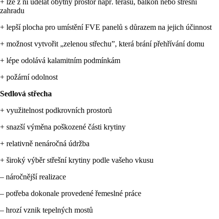
+ lze z ní udělat obytný prostor např. terasu, balkon nebo střešní
zahradu
+ lepší plocha pro umístění FVE panelů s důrazem na jejich účinnost
+ možnost vytvořit „zelenou střechu”, která brání přehřívání domu
+ lépe odolává kalamitním podmínkám
+ požární odolnost
Sedlová střecha
+ využitelnost podkrovních prostorů
+ snazší výměna poškozené části krytiny
+ relativně nenáročná údržba
+ široký výběr střešní krytiny podle vašeho vkusu
– náročnější realizace
– potřeba dokonale provedené řemeslné práce
– hrozí vznik tepelných mostů