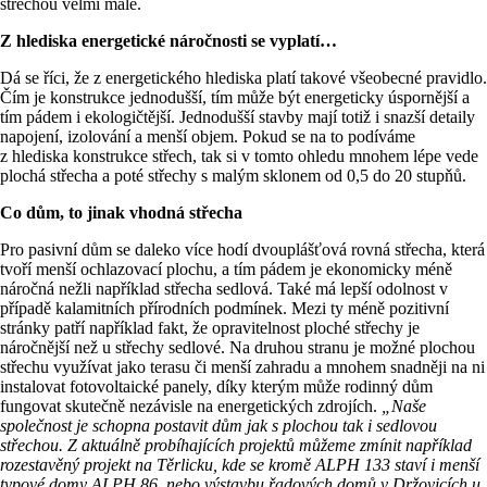
střechou velmi malé.
Z hlediska energetické náročnosti se vyplatí…
Dá se říci, že z energetického hlediska platí takové všeobecné pravidlo.
Čím je konstrukce jednodušší, tím může být energeticky úspornější a
tím pádem i ekologičtější. Jednodušší stavby mají totiž i snazší detaily
napojení, izolování a menší objem. Pokud se na to podíváme
z hlediska konstrukce střech, tak si v tomto ohledu mnohem lépe vede
plochá střecha a poté střechy s malým sklonem od 0,5 do 20 stupňů.
Co dům, to jinak vhodná střecha
Pro pasivní dům se daleko více hodí dvouplášťová rovná střecha, která
tvoří menší ochlazovací plochu, a tím pádem je ekonomicky méně
náročná nežli například střecha sedlová. Také má lepší odolnost v
případě kalamitních přírodních podmínek. Mezi ty méně pozitivní
stránky patří například fakt, že opravitelnost ploché střechy je
náročnější než u střechy sedlové. Na druhou stranu je možné plochou
střechu využívat jako terasu či menší zahradu a mnohem snadněji na ni
instalovat fotovoltaické panely, díky kterým může rodinný dům
fungovat skutečně nezávisle na energetických zdrojích.
„Naše
společnost je schopna postavit dům jak s plochou tak i sedlovou
střechou. Z aktuálně probíhajících projektů můžeme zmínit například
rozestavěný projekt na Těrlicku, kde se kromě ALPH 133 staví i menší
typové domy ALPH 86, nebo výstavbu řadových domů v Držovicích u