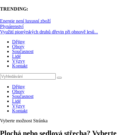
TRENDING:
Energie není luxusní zboží
Plynárenství
Využití pionýrských druhů dřevin při obnově lesů...
Dějiny
Obory
Současnost
Lidé
Výzvy
Kontakt
Dějiny
Obory
Současnost
Lidé
Výzvy
Kontakt
Vyberte možnost Stránka
Plochá nebo sedlová střecha? Vyberte