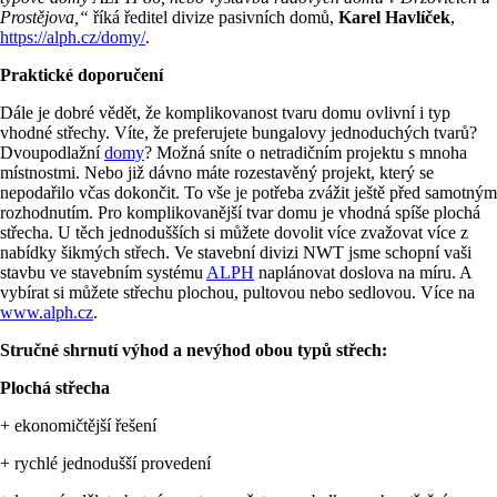
Prostějova,“
říká ředitel divize pasivních domů,
Karel Havlíček
,
https://alph.cz/domy/
.
Praktické doporučení
Dále je dobré vědět, že komplikovanost tvaru domu ovlivní i typ
vhodné střechy. Víte, že preferujete bungalovy jednoduchých tvarů?
Dvoupodlažní
domy
? Možná sníte o netradičním projektu s mnoha
místnostmi. Nebo již dávno máte rozestavěný projekt, který se
nepodařilo včas dokončit. To vše je potřeba zvážit ještě před samotným
rozhodnutím. Pro komplikovanější tvar domu je vhodná spíše plochá
střecha. U těch jednodušších si můžete dovolit více zvažovat více z
nabídky šikmých střech. Ve stavební divizi NWT jsme schopní vaši
stavbu ve stavebním systému
ALPH
naplánovat doslova na míru. A
vybírat si můžete střechu plochou, pultovou nebo sedlovou. Více na
www.alph.cz
.
Stručné shrnutí výhod a nevýhod obou typů střech:
Plochá střecha
+ ekonomičtější řešení
+ rychlé jednodušší provedení