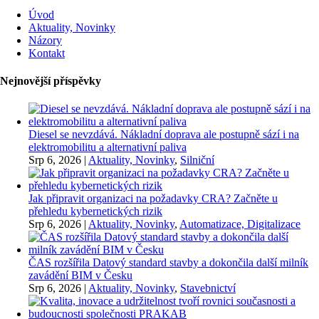
Úvod
Aktuality, Novinky
Názory
Kontakt
Nejnovější příspěvky
Diesel se nevzdává. Nákladní doprava ale postupně sází i na
elektromobilitu a alternativní paliva
Srp 6, 2026
|
Aktuality, Novinky
,
Silniční
Jak připravit organizaci na požadavky CRA? Začněte u
přehledu kybernetických rizik
Srp 6, 2026
|
Aktuality, Novinky
,
Automatizace, Digitalizace
ČAS rozšířila Datový standard stavby a dokončila další milník
zavádění BIM v Česku
Srp 6, 2026
|
Aktuality, Novinky
,
Stavebnictví