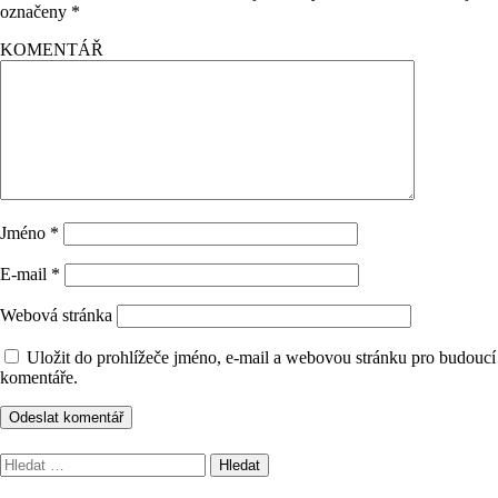
označeny
*
KOMENTÁŘ
Jméno
*
E-mail
*
Webová stránka
Uložit do prohlížeče jméno, e-mail a webovou stránku pro budoucí
komentáře.
Vyhledávání