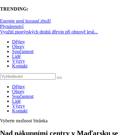
TRENDING:
Energie není luxusní zboží
Plynárenství
Využití pionýrských druhů dřevin při obnově lesů...
Dějiny
Obory
Současnost
Lidé
Výzvy
Kontakt
Dějiny
Obory
Současnost
Lidé
Výzvy
Kontakt
Vyberte možnost Stránka
Nad nákupními centry v Maďarsku se