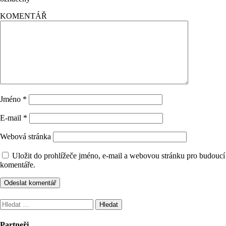
KOMENTÁŘ
Jméno
*
E-mail
*
Webová stránka
Uložit do prohlížeče jméno, e-mail a webovou stránku pro budoucí
komentáře.
Vyhledávání
Partneři