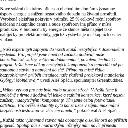
Nové solární elektrárny přinesou obchodním domům významné
úspory energie a snížení negativního dopadu na životní prostředí.
Vyrobená elektřina pokryje v průměru 25 % celkové roční spotřeby
každého nákupního centra a bude spotřebována přímo v místě
produkce. V budoucnu by energie ze slunce měla napájet také
nabíječky pro elektromobily, jejichž výstavba je u nákupních center
v plánu.
„Naši experti byli zapojeni do všech kroků nezbytných k dokonalému
výsledku. Pro projekt jsme hned od začátku dodávali naše
konzultantské služby, veškerou dokumentaci, povolení, technický
projekt, řešili jsme nákup nezbytných komponentů a materiálu až po
samotnou stavbu a napojení do sítě. Přímo na místě řídila
bezproblémový průběh instalace naše zkušená projektová manažerka
Györgyi Molnárová,“
uvedl Aleš Spáčil, spolumajitel Greenbuddies.
„Velkou výzvou pro nás byla malá nosnost střech. Vyřešili jsme ji
společně s firmou dodávající lehké a stabilní konstrukce, které nejsou
zatíženy nadbytečnými komponenty. Tím jsme celou fotovoltaiku
odlehčili. Pro ověření stability byla konstrukce v zájmu maximální
bezpečnosti testována ve větrném tunelu,“
pokračoval Aleš Spáčil.
„Každá takto významná stavba nás obohacuje o zkušenosti do příštích
projektů. Spolupráce s maďarskými inženýry nám navíc přinesla