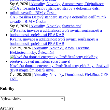
Srp 6, 2026
|
Aktuality, Novinky
,
Automatizace, Digitalizace
ČAS rozšířila Datový standard stavby a dokončila další milník
zavádění BIM v Česku
Srp 6, 2026
|
Aktuality, Novinky
,
Stavebnictví
Kvalita, inovace a udržitelnost tvoří rovnici současnosti a
budoucnosti společnosti PRAKAB
Čvc 29, 2026
|
Aktuality, Novinky
,
Atom
,
Elektřina
,
Elektrotechnický
,
Železniční
Nová éra domácí energetiky: Proč fixní ceny elektřiny přestávají
dávat majitelům solárů smysl
Čvc 29, 2026
|
Aktuality, Novinky
,
Domácnost
,
Elektřina
,
OZE
,
OZE
Rubriky
Rubriky
Archivy