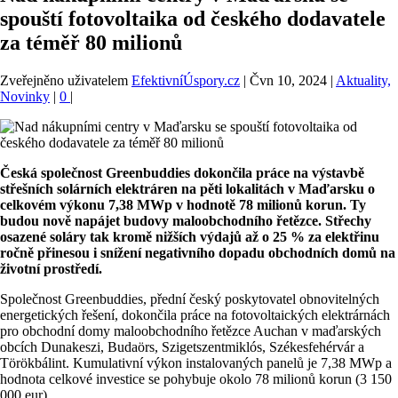
spouští fotovoltaika od českého dodavatele
za téměř 80 milionů
Zveřejněno uživatelem
EfektivníÚspory.cz
|
Čvn 10, 2024
|
Aktuality,
Novinky
|
0
|
Česká společnost Greenbuddies dokončila práce na výstavbě
střešních solárních elektráren na pěti lokalitách v Maďarsku o
celkovém výkonu 7,38 MWp v hodnotě 78 milionů korun. Ty
budou nově napájet budovy maloobchodního řetězce. Střechy
osazené soláry tak kromě nižších výdajů až o 25 % za elektřinu
ročně přinesou i snížení negativního dopadu obchodních domů na
životní prostředí.
Společnost Greenbuddies, přední český poskytovatel obnovitelných
energetických řešení, dokončila práce na fotovoltaických elektrárnách
pro obchodní domy maloobchodního řetězce Auchan v maďarských
obcích Dunakeszi, Budaörs, Szigetszentmiklós, Székesfehérvár a
Törökbálint. Kumulativní výkon instalovaných panelů je 7,38 MWp a
hodnota celkové investice se pohybuje okolo 78 milionů korun (3 150
000 eur).