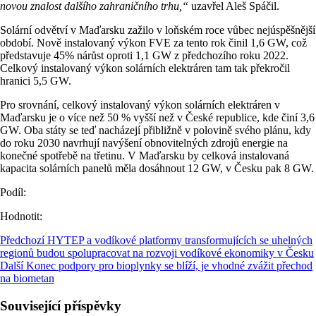
novou znalost dalšího zahraničního trhu,“
uzavřel Aleš Spáčil.
Solární odvětví v Maďarsku zažilo v loňském roce vůbec nejúspěšnější
období. Nově instalovaný výkon FVE za tento rok činil 1,6 GW, což
představuje 45% nárůst oproti 1,1 GW z předchozího roku 2022.
Celkový instalovaný výkon solárních elektráren tam tak překročil
hranici 5,5 GW.
Pro srovnání, celkový instalovaný výkon solárních elektráren v
Maďarsku je o více než 50 % vyšší než v České republice, kde činí 3,6
GW. Oba státy se teď nacházejí přibližně v polovině svého plánu, kdy
do roku 2030 navrhují navýšení obnovitelných zdrojů energie na
konečné spotřebě na třetinu. V Maďarsku by celková instalovaná
kapacita solárních panelů měla dosáhnout 12 GW, v Česku pak 8 GW.
Podíl:
Hodnotit:
Předchozí
HYTEP a vodíkové platformy transformujících se uhelných
regionů budou spolupracovat na rozvoji vodíkové ekonomiky v Česku
Další
Konec podpory pro bioplynky se blíží, je vhodné zvážit přechod
na biometan
Související příspěvky