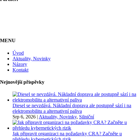
MENU
Úvod
Aktuality, Novinky
Názory
Kontakt
Nejnovější příspěvky
Diesel se nevzdává. Nákladní doprava ale postupně sází i na
elektromobilitu a alternativní paliva
Srp 6, 2026
|
Aktuality, Novinky
,
Silniční
Jak připravit organizaci na požadavky CRA? Začněte u
přehledu kybernetických rizik