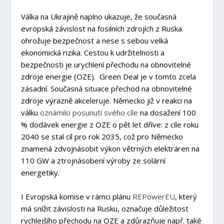
Válka na Ukrajině naplno ukazuje, že současná
evropská závislost na fosilních zdrojích z Ruska
ohrožuje bezpečnost a nese s sebou velká
ekonomická rizika. Cestou k udržitelnosti a
bezpečnosti je urychlení přechodu na obnovitelné
zdroje energie (OZE). Green Deal je v tomto zcela
zásadní. Současná situace přechod na obnovitelné
zdroje výrazně akceleruje. Německo již v reakci na
válku
oznámilo posunutí svého cíle
na dosažení 100
% dodávek energie z OZE o pět let dříve: z cíle roku
2040 se stal cíl pro rok 2035, což pro Německo
znamená zdvojnásobit výkon větrných elektráren na
110 GW a ztrojnásobení výroby ze solární
energetiky.
I Evropská komise v rámci plánu
REPowerEU
, který
má snížit závislosti na Rusku, označuje důležitost
rychlejšího přechodu na OZE a zdůrazňuje např. také