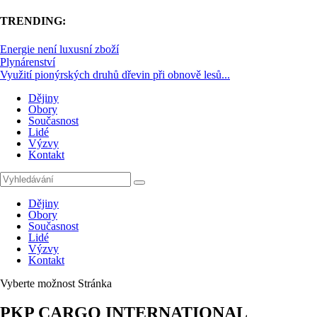
TRENDING:
Energie není luxusní zboží
Plynárenství
Využití pionýrských druhů dřevin při obnově lesů...
Dějiny
Obory
Současnost
Lidé
Výzvy
Kontakt
Dějiny
Obory
Současnost
Lidé
Výzvy
Kontakt
Vyberte možnost Stránka
PKP CARGO INTERNATIONAL