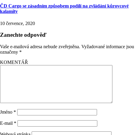
ČD Cargo se zásadním způsobem podílí na zvládání kůrovcové
kalamity
10 července, 2020
Zanechte odpověď
Vaše e-mailová adresa nebude zveřejněna.
Vyžadované informace jsou
označeny
*
KOMENTÁŘ
Jméno
*
E-mail
*
Webová stránka