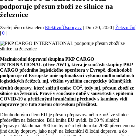
podporuje přesun zboží ze silnice na
železnice
Zveřejněno uživatelem
EfektivníÚspory.cz
|
Dub 20, 2020
|
Železniční
|
0
|
Mezinárodní dopravní skupina PKP CARGO
INTERNATIONAL (dříve AWT), která je součástí skupiny PKP
CARGO předního logistického operátora v Evropě, dlouhodobě
podporuje cíl Evropské unie optimalizaci výkonu multimodálních
logistických řetězců, mj. větším využitím energeticky účinnějších
2
druhů dopravy, které snižují emise CO
, tedy mj. přesun zboží ze
silnice na železnici. Právě v současné době v souvislosti s epidemií
COVID-19 a přetíženými hraničními přechody s kamiony vidí
dopravce pro tuto změnu obrovskou příležitost.
Dlouhodobým cílem EU je přesun přepravovaného zboží ze silnice
především na železnice. Bílá kniha EU uvádí, že 30 % silniční
přepravy nákladu nad 300 km by mělo být do roku 2030 převedeno na
jiné druhy dopravy, jako např. na železniční či lodní dopravu, a do