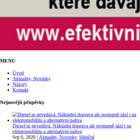
MENU
Úvod
Aktuality, Novinky
Názory
Kontakt
Nejnovější příspěvky
Diesel se nevzdává. Nákladní doprava ale postupně sází i na
elektromobilitu a alternativní paliva
Srp 6, 2026
|
Aktuality, Novinky
,
Silniční