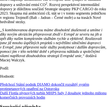
2
dopravy a snižování emisí CO
. Rozvoj perspektivní intermodální
dopravy je důležitou součástí Strategie skupiny PKP CARGO do roku
2023. Skupina má ambiciózní cíl, stát se i v tomto segmentu jedničkou
v regionu Trojmoří (Balt – Jadran – Černé moře) a na trasách Nové
hedvábné stezky.
„S kombinovanou dopravou máme dlouholeté zkušenosti a umíme i
díky novým akvizicím přepravovat zboží v Evropě ze severu na jih a
zpět díky našim komplexním službám rychle a efektivně. Realizovali
jsme již mnoho úspěšných projektů s největšími silničními dopravci
v Evropě, jsme připraveni naše služby poskytnout i dalším dopravcům,
pomoci jim v této nelehké době s přepravou nákladu a společnými
silami naplňovat dlouhodobou strategii Evropské unie,“
dodává
Maciej Walczyk.
Podíl:
Hodnotit:
Předchozí
Státní podnik DIAMO dokončil rozsáhlý systém
protimetanových opatření na Ostravsku
Další
Flotila plynových turbín MHPS řady J dosahuje jednoho milionu
komerčních provozních hodin
Související příspěvky