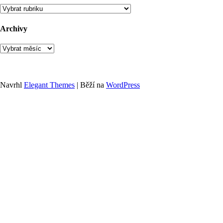
Rubriky
Archivy
Archivy
Navrhl
Elegant Themes
| Běží na
WordPress