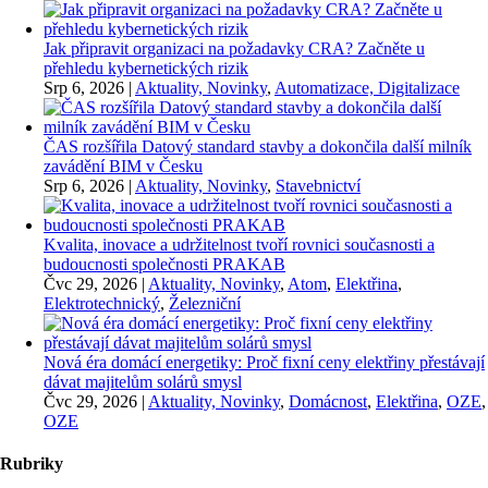
Jak připravit organizaci na požadavky CRA? Začněte u
přehledu kybernetických rizik
Srp 6, 2026
|
Aktuality, Novinky
,
Automatizace, Digitalizace
ČAS rozšířila Datový standard stavby a dokončila další milník
zavádění BIM v Česku
Srp 6, 2026
|
Aktuality, Novinky
,
Stavebnictví
Kvalita, inovace a udržitelnost tvoří rovnici současnosti a
budoucnosti společnosti PRAKAB
Čvc 29, 2026
|
Aktuality, Novinky
,
Atom
,
Elektřina
,
Elektrotechnický
,
Železniční
Nová éra domácí energetiky: Proč fixní ceny elektřiny přestávají
dávat majitelům solárů smysl
Čvc 29, 2026
|
Aktuality, Novinky
,
Domácnost
,
Elektřina
,
OZE
,
OZE
Rubriky