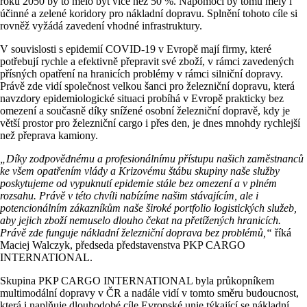
roku 2050 by to mělo být více než 50 %. Napomoci by tomu měly i
účinné a zelené koridory pro nákladní dopravu. Splnění tohoto cíle si
rovněž vyžádá zavedení vhodné infrastruktury.
V souvislosti s epidemií COVID-19 v Evropě mají firmy, které
potřebují rychle a efektivně přepravit své zboží, v rámci zavedených
přísných opatření na hranicích problémy v rámci silniční dopravy.
Právě zde vidí společnost velkou šanci pro železniční dopravu, která
navzdory epidemiologické situaci probíhá v Evropě prakticky bez
omezení a současně díky snížené osobní železniční dopravě, kdy je
větší prostor pro železniční cargo i přes den, je dnes mnohdy rychlejší
než přeprava kamiony.
„Díky zodpovědnému a profesionálnímu přístupu našich zaměstnanců
ke všem opatřením vlády a Krizovému štábu skupiny naše služby
poskytujeme od vypuknutí epidemie stále bez omezení a v plném
rozsahu. Právě v této chvíli nabízíme našim stávajícím, ale i
potencionálním zákazníkům naše široké portfolio logistických služeb,
aby jejich zboží nemuselo dlouho čekat na přetížených hranicích.
Právě zde funguje nákladní železniční doprava bez problémů,“
říká
Maciej Walczyk, předseda představenstva PKP CARGO
INTERNATIONAL.
Skupina PKP CARGO INTERNATIONAL byla průkopníkem
multimodální dopravy v ČR a nadále vidí v tomto směru budoucnost,
která i naplňuje dlouhodobé cíle Evropské unie týkající se nákladní