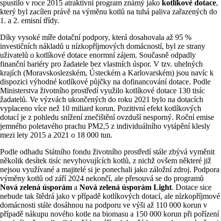
spustilo v roce 2015 atraktivní program známý jako
kotlíkové dotace
,
který byl zacílen právě na výměnu kotlů na tuhá paliva zařazených do
1. a 2. emisní třídy.
Díky vysoké míře dotační podpory, která dosahovala až 95 %
investičních nákladů u nízkopříjmových domácností, byl ze strany
uživatelů o kotlíkové dotace enormní zájem. Současně odpadly
finanční bariéry pro žadatele bez vlastních úspor. V tzv. uhelných
krajích (Moravskoslezském, Ústeckém a Karlovarském) jsou navíc k
dispozici výhodné kotlíkové půjčky na dofinancování dotace. Podle
Ministerstva životního prostředí využilo kotlíkové dotace 130 tisíc
žadatelů. Ve výzvách ukončených do roku 2021 bylo na dotacích
vyplaceno více než 10 miliard korun. Pozitivní efekt kotlíkových
dotací je z pohledu snížení znečištění ovzduší nesporný. Roční emise
jemného poletavého prachu PM2,5 z individuálního vytápění klesly
mezi lety 2015 a 2021 o 18 000 tun.
Podle odhadu Státního fondu životního prostředí stále zbývá vyměnit
několik desítek tisíc nevyhovujících kotlů, z nichž ovšem některé již
nejsou využívané a majitelé si je ponechali jako záložní zdroj. Podpora
výměny kotlů od září 2024 nekončí, ale přesouvá se do programů
Nová zelená úsporám
a
Nová zelená úsporám Light
. Dotace sice
nebude tak štědrá jako v případě kotlíkových dotací, ale nízkopříjmové
domácnosti stále dosáhnou na podporu ve výši až 110 000 korun v
případě nákupu nového kotle na biomasu a 150 000 korun při pořízení