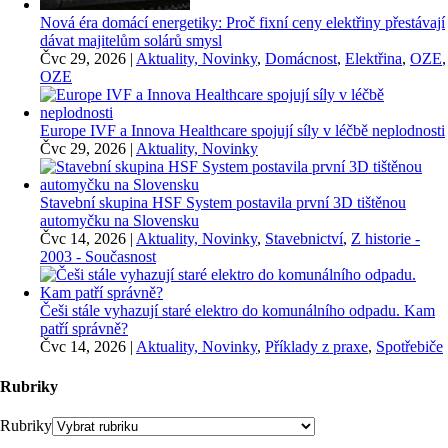
Nová éra domácí energetiky: Proč fixní ceny elektřiny přestávají
dávat majitelům solárů smysl
Čvc 29, 2026
|
Aktuality, Novinky
,
Domácnost
,
Elektřina
,
OZE
,
OZE
Europe IVF a Innova Healthcare spojují síly v léčbě neplodnosti
Čvc 29, 2026
|
Aktuality, Novinky
Stavební skupina HSF System postavila první 3D tištěnou
automyčku na Slovensku
Čvc 14, 2026
|
Aktuality, Novinky
,
Stavebnictví
,
Z historie -
2003 - Současnost
Češi stále vyhazují staré elektro do komunálního odpadu. Kam
patří správně?
Čvc 14, 2026
|
Aktuality, Novinky
,
Příklady z praxe
,
Spotřebiče
Rubriky
Rubriky