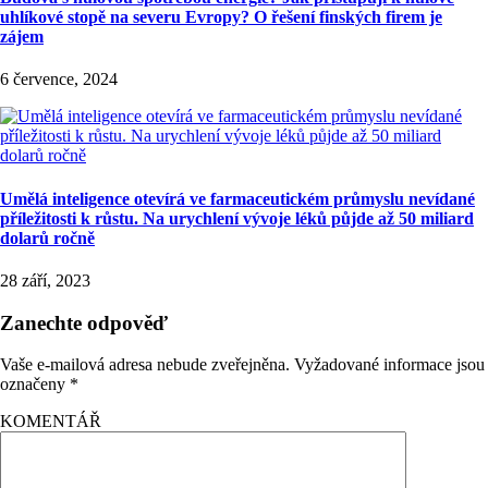
uhlíkové stopě na severu Evropy? O řešení finských firem je
zájem
6 července, 2024
Umělá inteligence otevírá ve farmaceutickém průmyslu nevídané
příležitosti k růstu. Na urychlení vývoje léků půjde až 50 miliard
dolarů ročně
28 září, 2023
Zanechte odpověď
Vaše e-mailová adresa nebude zveřejněna.
Vyžadované informace jsou
označeny
*
KOMENTÁŘ