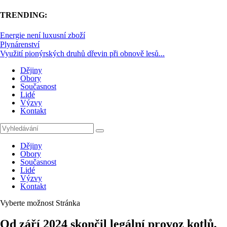
TRENDING:
Energie není luxusní zboží
Plynárenství
Využití pionýrských druhů dřevin při obnově lesů...
Dějiny
Obory
Současnost
Lidé
Výzvy
Kontakt
Dějiny
Obory
Současnost
Lidé
Výzvy
Kontakt
Vyberte možnost Stránka
Od září 2024 skončil legální provoz kotlů,