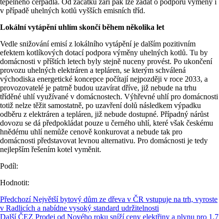
tepelného čerpadla. Od začátku září pak lze žádat o podporu výměny i
v případě uhelných kotlů vyšších emisních tříd.
Lokální vytápění uhlím skončí během několika let
Vedle snižování emisí z lokálního vytápění je dalším pozitivním
efektem kotlíkových dotací podpora výměny uhelných kotlů. Tu by
domácnosti v příštích letech byly stejně nuceny provést. Po ukončení
provozu uhelných elektráren a tepláren, se kterým schválená
východiska energetické koncepce počítají nejpozději v roce 2033, a
provozovatelé je patrně budou uzavírat dříve, již nebude na trhu
tříděné uhlí využívané v domácnostech. Výhřevné uhlí pro domácnosti
totiž nelze těžit samostatně, po uzavření dolů následkem výpadku
odběru z elektráren a tepláren, již nebude dostupné. Případný nárůst
dovozu se dá předpokládat pouze u černého uhlí, které však českému
hnědému uhlí nemůže cenově konkurovat a nebude tak pro
domácnosti představovat levnou alternativu. Pro domácnosti je tedy
nejlepším řešením kotel vyměnit.
Podíl:
Hodnotit:
Předchozí
Největší bytový dům ze dřeva v ČR vstupuje na trh, vyroste
v Radlicích a nabídne vysoký standard udržitelnosti
Další
ČEZ Prodej od Nového roku sníží ceny elektřiny a plynu pro 1,7