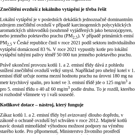
Znečištění ovzduší z lokálního vytápění je třeba řešit
Lokální vytápění je v posledních dekádách jednoznačně dominantním
zdrojem znečištění ovzduší v případě karcinogenních polycyklických
aromatických uhlovodíků (souhrnně vyjádřených jako benzo(a)pyren,
nebo jemného poletavého prachu (PM
). V případě primárních emisí
2,5
PM
v České republice činil v roce 2021 podíl sektoru individuálního
2,5
vytápění domácností 83 %. V roce 2021 vypustily kotle pro lokální
vytápění tuhými palivy téměř 50 000 tun jemného poletavého prachu.
Právě ukončení provozu kotlů 1. a 2. emisní třídy dává z pohledu
snížení znečištění ovzduší velký smysl. Například pro uhelný kotel v 1.
emisní třídě určuje norma mezní hodnotu prachu na úrovni 180 mg na
3
metr krychlový spalin, pro kotel ve 3. emisní třídě jde o 125 mg/m
a
3
pro 5. emisní třídu o 40 až 60 mg/m
podle druhu. To je rozdíl, kterého
si rozhodně všimnete vy i vaši sousedé.
Kotlíkové dotace – nástroj, který funguje
Zákaz kotlů 1. a 2. emisní třídy byl avizovaný dlouho dopředu, v
zákoně o ochraně ovzduší byl schválen v roce 2012. Majitelé kotlů
navíc dostali mimořádně výhodnou možnost podpory na výměnu
starého kotle. Pro připomenutí, Ministerstvo životního prostředí