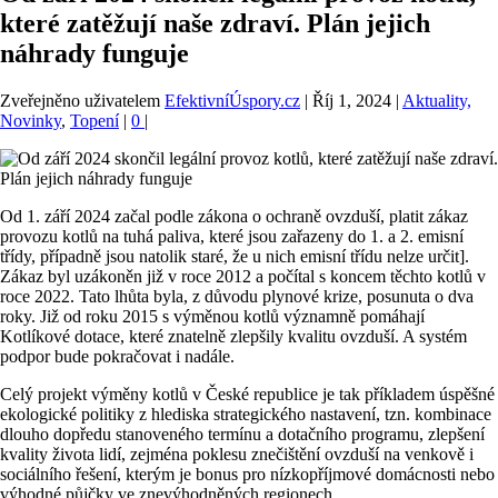
které zatěžují naše zdraví. Plán jejich
náhrady funguje
Zveřejněno uživatelem
EfektivníÚspory.cz
|
Říj 1, 2024
|
Aktuality,
Novinky
,
Topení
|
0
|
Od 1. září 2024 začal podle zákona o ochraně ovzduší, platit zákaz
provozu kotlů na tuhá paliva, které jsou zařazeny do 1. a 2. emisní
třídy, případně jsou natolik staré, že u nich emisní třídu nelze určit].
Zákaz byl uzákoněn již v roce 2012 a počítal s koncem těchto kotlů v
roce 2022. Tato lhůta byla, z důvodu plynové krize, posunuta o dva
roky. Již od roku 2015 s výměnou kotlů významně pomáhají
Kotlíkové dotace, které znatelně zlepšily kvalitu ovzduší. A systém
podpor bude pokračovat i nadále.
Celý projekt výměny kotlů v České republice je tak příkladem úspěšné
ekologické politiky z hlediska strategického nastavení, tzn. kombinace
dlouho dopředu stanoveného termínu a dotačního programu, zlepšení
kvality života lidí, zejména poklesu znečištění ovzduší na venkově i
sociálního řešení, kterým je bonus pro nízkopříjmové domácnosti nebo
výhodné půjčky ve znevýhodněných regionech.