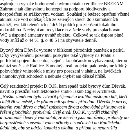
aspiruje na vysoké hodnocení enviromentální certifikace BREEAM.
Zahrnuje tak důmyslnou koncepci na podporu biodiverzity a
hospodaření se srážkovými vodami. Součástí je řetězec opatření včetně
akumulace vod odtékajících ze zelených střech do akumulačních
nádrží, využití retenčních nádrž či poldrů pro zlepšení lokálního
mikroklima. Nechybí ani recyklace tzv. šedé vody pro splachování
WC a úsporné armatury uvnitř objektu. Celkově se tak úspora pitné
vody sníží až o 44 %, tj. o 48,5 l na obyvatele denně.
Bytový dům Dřevák vyroste v blízkosti přírodních památek a parků.
Díky vyvýšenému pozemku poskytne také výhledy na Prahu a
perfektní spojení do centra, stejně jako občanskou vybavenost, kterou
nabízí současné Radlice. Samotný areál projektu pak poskytne klidný
poloveřejný vnitroblok s místy pro posezení v altánu, na lavičkách
i hranolových schodech a nebude chybět ani dětské hřiště.
Celý rezidenční projekt D.O.K, kam spadá také bytový dům Dřevák,
navrhlo prestižní architektonické studio Jakub Cigler Architekti.
„Naším záměrem bylo vytvořit příjemné a kvalitní místo pro lidi, kteří
chtějí žít ve městě, ale přitom mít spojení s přírodou. Dřevák je pro ty,
kterým voní dřevo a chtějí způsobem života odpovědně přistupovat k
řešení globálních problémů. Celý areál D.O.K. vytváří zklidněný
a rozmanitě členěný vnitroblok, ze kterého jsou umožněny průhledy do
bezprostředně sousedící volné přírody a současně i do Radlického
údolí tak, aby se udržel kontakt s okolím, a přitom se nenarušila