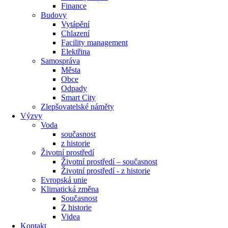
Finance
Budovy
Vytápění
Chlazení
Facility management
Elektřina
Samospráva
Města
Obce
Odpady
Smart City
Zlepšovatelské náměty
Výzvy
Voda
současnost
z historie
Životní prostředí
Životní prostředí – současnost
Životní prostředí ​- z historie
Evropská unie
Klimatická změna
Současnost
Z historie
Videa
Kontakt