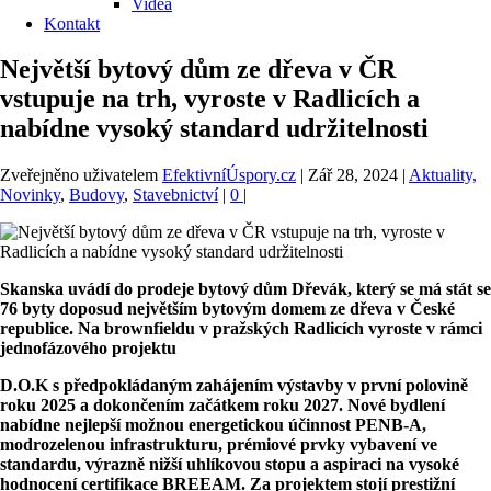
Videa
Kontakt
Největší bytový dům ze dřeva v ČR
vstupuje na trh, vyroste v Radlicích a
nabídne vysoký standard udržitelnosti
Zveřejněno uživatelem
EfektivníÚspory.cz
|
Zář 28, 2024
|
Aktuality,
Novinky
,
Budovy
,
Stavebnictví
|
0
|
Skanska uvádí do prodeje bytový dům Dřevák, který se má stát se
76 byty doposud největším bytovým domem ze dřeva v České
republice. Na brownfieldu v pražských Radlicích vyroste v rámci
jednofázového projektu
D.O.K s předpokládaným zahájením výstavby v první polovině
roku 2025 a dokončením začátkem roku 2027. Nové bydlení
nabídne nejlepší možnou energetickou účinnost PENB-A,
modrozelenou infrastrukturu, prémiové prvky vybavení ve
standardu, výrazně nižší uhlíkovou stopu a aspiraci na vysoké
hodnocení certifikace BREEAM. Za projektem stojí prestižní