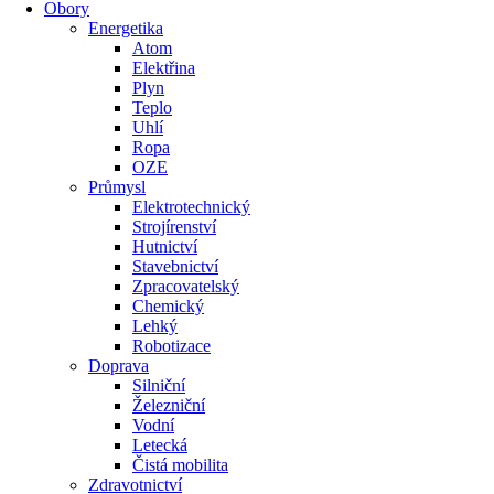
Obory
Energetika
Atom
Elektřina
Plyn
Teplo
Uhlí
Ropa
OZE
Průmysl
Elektrotechnický
Strojírenství
Hutnictví
Stavebnictví
Zpracovatelský
Chemický
Lehký
Robotizace
Doprava
Silniční
Železniční
Vodní
Letecká
Čistá mobilita
Zdravotnictví