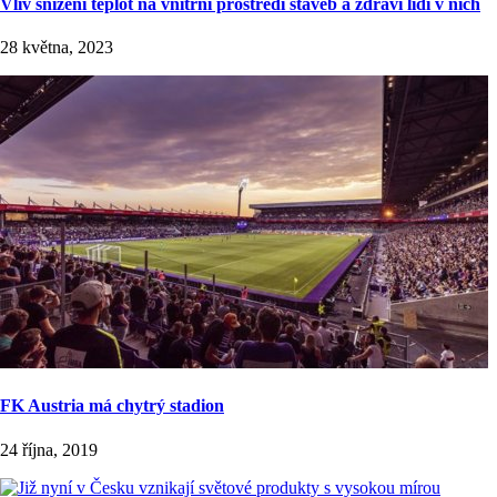
Vliv snížení teplot na vnitřní prostředí staveb a zdraví lidí v nich
28 května, 2023
FK Austria má chytrý stadion
24 října, 2019