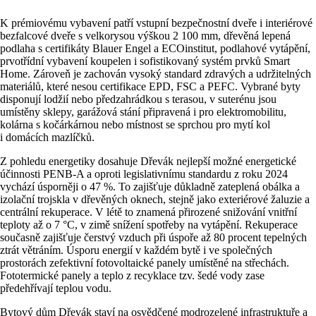
K prémiovému vybavení patří vstupní bezpečnostní dveře i interiérové
bezfalcové dveře s velkorysou výškou 2 100 mm, dřevěná lepená
podlaha s certifikáty Blauer Engel a ECOinstitut, podlahové vytápění,
prvotřídní vybavení koupelen i sofistikovaný systém prvků Smart
Home. Zároveň je zachován vysoký standard zdravých a udržitelných
materiálů, které nesou certifikace EPD, FSC a PEFC. Vybrané byty
disponují lodžií nebo předzahrádkou s terasou, v suterénu jsou
umístěny sklepy, garážová stání připravená i pro elektromobilitu,
kolárna s kočárkárnou nebo místnost se sprchou pro mytí kol
i domácích mazlíčků.
Z pohledu energetiky dosahuje Dřevák nejlepší možné energetické
účinnosti PENB-A a oproti legislativnímu standardu z roku 2024
vychází úsporněji o 47 %. To zajišťuje důkladně zateplená obálka a
izolační trojskla v dřevěných oknech, stejně jako exteriérové žaluzie a
centrální rekuperace. V létě to znamená přirozené snižování vnitřní
teploty až o 7 °C, v zimě snížení spotřeby na vytápění. Rekuperace
současně zajišťuje čerstvý vzduch při úspoře až 80 procent tepelných
ztrát větráním. Úsporu energií v každém bytě i ve společných
prostorách zefektivní fotovoltaické panely umístěné na střechách.
Fototermické panely a teplo z recyklace tzv. šedé vody zase
předehřívají teplou vodu.
Bytový dům Dřevák staví na osvědčené modrozelené infrastruktuře a