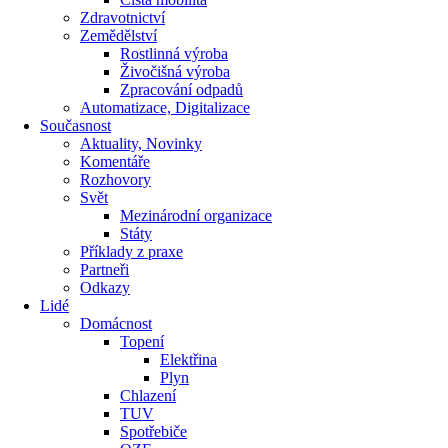
Zdravotnictví
Zemědělství
Rostlinná výroba
Živočišná výroba
Zpracování odpadů
Automatizace, Digitalizace
Současnost
Aktuality, Novinky
Komentáře
Rozhovory
Svět
Mezinárodní organizace
Státy
Příklady z praxe
Partneři
Odkazy
Lidé
Domácnost
Topení
Elektřina
Plyn
Chlazení
TUV
Spotřebiče