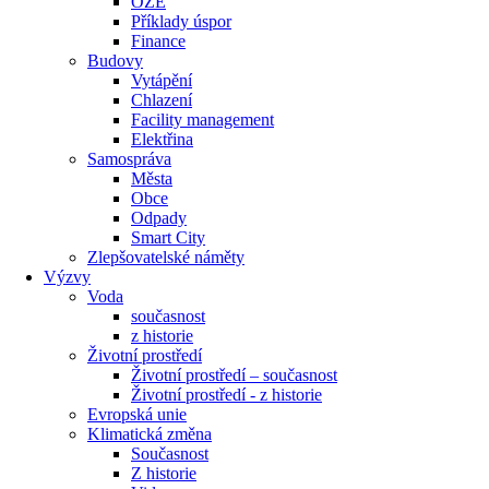
OZE
Příklady úspor
Finance
Budovy
Vytápění
Chlazení
Facility management
Elektřina
Samospráva
Města
Obce
Odpady
Smart City
Zlepšovatelské náměty
Výzvy
Voda
současnost
z historie
Životní prostředí
Životní prostředí – současnost
Životní prostředí ​- z historie
Evropská unie
Klimatická změna
Současnost
Z historie