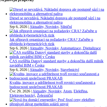
Diesel se nevzdává. Nákladní doprava ale postupně sází i na
elektromobilitu a alternativní paliva
Srp 6, 2026
|
Aktuality, Novinky
,
Silniční
Jak připravit organizaci na požadavky CRA? Začněte u
přehledu kybernetických rizik
Srp 6, 2026
|
Aktuality, Novinky
,
Automatizace, Digitalizace
ČAS rozšířila Datový standard stavby a dokončila další milník
zavádění BIM v Česku
Srp 6, 2026
|
Aktuality, Novinky
,
Stavebnictví
Kvalita, inovace a udržitelnost tvoří rovnici současnosti a
budoucnosti společnosti PRAKAB
Čvc 29, 2026
|
Aktuality, Novinky
,
Atom
,
Elektřina
,
Elektrotechnický
,
Železniční