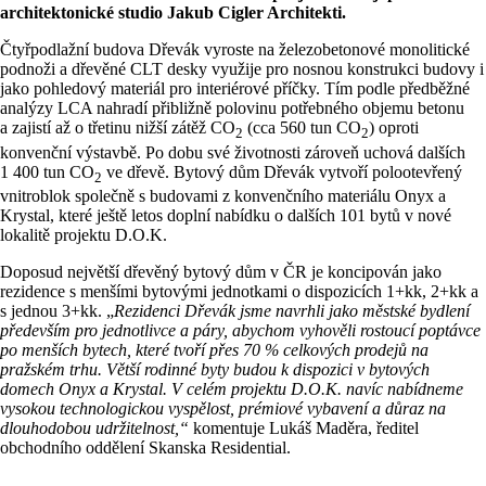
architektonické studio Jakub Cigler Architekti.
Čtyřpodlažní budova Dřevák vyroste na železobetonové monolitické
podnoži a dřevěné CLT desky využije pro nosnou konstrukci budovy i
jako pohledový materiál pro interiérové příčky. Tím podle předběžné
analýzy LCA nahradí přibližně polovinu potřebného objemu betonu
a zajistí až o třetinu nižší zátěž CO
(cca 560 tun CO
) oproti
2
2
konvenční výstavbě. Po dobu své životnosti zároveň uchová dalších
1 400 tun CO
ve dřevě. Bytový dům Dřevák vytvoří polootevřený
2
vnitroblok společně s budovami z konvenčního materiálu Onyx a
Krystal, které ještě letos doplní nabídku o dalších 101 bytů v nové
lokalitě projektu D.O.K.
Doposud největší dřevěný bytový dům v ČR je koncipován jako
rezidence s menšími bytovými jednotkami o dispozicích 1+kk, 2+kk a
s jednou 3+kk. „
Rezidenci Dřevák jsme navrhli jako městské bydlení
především pro jednotlivce a páry, abychom vyhověli rostoucí poptávce
po menších bytech, které tvoří přes 70 % celkových prodejů na
pražském trhu. Větší rodinné byty budou k dispozici v bytových
domech Onyx a Krystal. V celém projektu D.O.K. navíc nabídneme
vysokou technologickou vyspělost, prémiové vybavení a důraz na
dlouhodobou udržitelnost,“
komentuje Lukáš Maděra, ředitel
obchodního oddělení Skanska Residential.