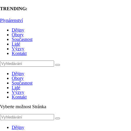
TRENDING:
Plynárenství
Dějiny
Obory
Současnost
Lidé
Výzvy
Kontakt
Dějiny
Obory
Současnost
Lidé
Výzvy
Kontakt
Vyberte možnost Stránka
Dějiny