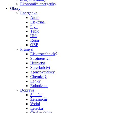
Ekonomika energetiky
Obory
Energetika
Atom
Elektřina
Plyn
Teplo
Uhlí
Ropa
OZE
Průmysl
Elektrotechnický
Strojírenství
Hutnictví
Stavebnictví
Zpracovatelský
Chemický
Lehký
Robotizace
Doprava
Silniční
Železniční
Vodní
Letecká
Čistá mobilita