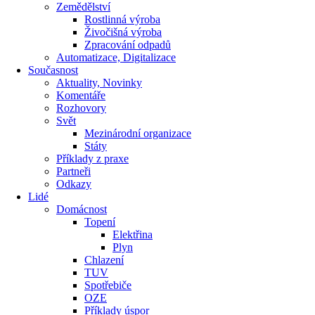
Zemědělství
Rostlinná výroba
Živočišná výroba
Zpracování odpadů
Automatizace, Digitalizace
Současnost
Aktuality, Novinky
Komentáře
Rozhovory
Svět
Mezinárodní organizace
Státy
Příklady z praxe
Partneři
Odkazy
Lidé
Domácnost
Topení
Elektřina
Plyn
Chlazení
TUV
Spotřebiče
OZE
Příklady úspor