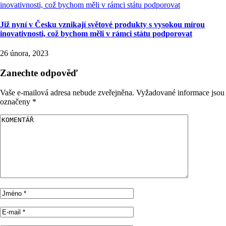
Již nyní v Česku vznikají světové produkty s vysokou mírou
inovativnosti, což bychom měli v rámci státu podporovat
26 února, 2023
Zanechte odpověď
Vaše e-mailová adresa nebude zveřejněna.
Vyžadované informace jsou
označeny
*