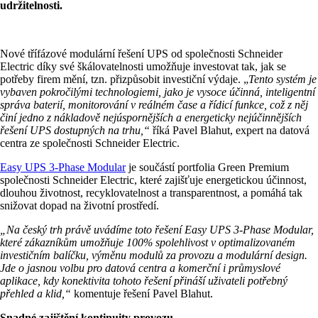
udržitelnosti.
Nové třífázové modulární řešení UPS od společnosti Schneider
Electric díky své škálovatelnosti umožňuje investovat tak, jak se
potřeby firem mění, tzn. přizpůsobit investiční výdaje. „
Tento systém je
vybaven pokročilými technologiemi, jako je vysoce účinná, inteligentní
správa baterií, monitorování v reálném čase a řídicí funkce, což z něj
činí jedno z nákladově nejúspornějších a energeticky nejúčinnějších
řešení UPS dostupných na trhu,“
říká Pavel Blahut, expert na datová
centra ze společnosti Schneider Electric.
Easy UPS 3-Phase Modular
je součástí portfolia Green Premium
společnosti Schneider Electric, které zajišťuje energetickou účinnost,
dlouhou životnost, recyklovatelnost a transparentnost, a pomáhá tak
snižovat dopad na životní prostředí.
„Na český trh právě uvádíme toto řešení Easy UPS 3-Phase Modular,
které zákazníkům umožňuje 100% spolehlivost v optimalizovaném
investičním balíčku, výměnu modulů za provozu a modulární design.
Jde o jasnou volbu pro datová centra a komerční i průmyslové
aplikace, kdy konektivita tohoto řešení přináší uživateli potřebný
přehled a klid,“
komentuje řešení Pavel Blahut.
Snadné zajištění kontinuity provozu