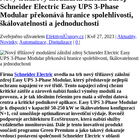
Schneider Electric Easy UPS 3-Phase
Modular překonává hranice spolehlivosti,
škálovatelnosti a jednoduchosti
Zveřejněno uživatelem
EfektivníÚspory.cz
|
Kvě 27, 2023
|
Aktuality,
Novinky
,
Automatizace, Digitalizace
|
0
|
Firma
Schneider Electric
uvedla na trh
nový třífázový záložní
zdroj Easy UPS 3-Phase Modular, který představuje nejlepší
ochranu napájení ve své třídě. Tento napájecí zdroj chrání
kritické zátěže a zároveň nabízí funkci výměny modulů za
provozu, a je tak ideálním řešením pro malá a střední datová
centra a kritické podnikové aplikace. Easy UPS 3-Phase Modular
je k dispozici v kapacitě 50-250 kW se škálovatelnou konfigurací
N+1, což umožňuje optimalizovat investiční výdaje. Rovněž
podporuje architekturu EcoStruxure, která nabízí služby
vzdáleného monitorování. Dále je tento inovativní produkt
součástí programu Green Premium a jako takový dokazuje
vedoucí postavení společnosti Schneider Electric v oblasti