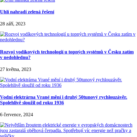
Uhlí nahradí zelená řešení
28 září, 2023
Rozvoj vodíkových technologií u topných systémů v Česku zatím
v nedohlednu?
27 května, 2023
Vodní elektrárna Vrané mění i druhý 50tunový rychlouzávěr.
Spolehlivě sloužil od roku 1936
6 července, 2024