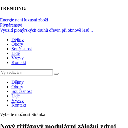
TRENDING:
Energie není luxusní zboží
Plynárenství
Využití pionýrských druhů dřevin při obnově lesů...
Dějiny
Obory
Současnost
Lidé
Výzvy
Kontakt
Dějiny
Obory
Současnost
Lidé
Výzvy
Kontakt
Vyberte možnost Stránka
Nový třífázový modulární záložní zdroj