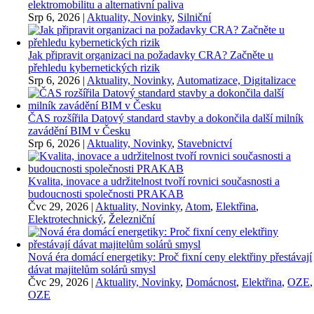
elektromobilitu a alternativní paliva
Srp 6, 2026
|
Aktuality, Novinky
,
Silniční
Jak připravit organizaci na požadavky CRA? Začněte u
přehledu kybernetických rizik
Srp 6, 2026
|
Aktuality, Novinky
,
Automatizace, Digitalizace
ČAS rozšířila Datový standard stavby a dokončila další milník
zavádění BIM v Česku
Srp 6, 2026
|
Aktuality, Novinky
,
Stavebnictví
Kvalita, inovace a udržitelnost tvoří rovnici současnosti a
budoucnosti společnosti PRAKAB
Čvc 29, 2026
|
Aktuality, Novinky
,
Atom
,
Elektřina
,
Elektrotechnický
,
Železniční
Nová éra domácí energetiky: Proč fixní ceny elektřiny přestávají
dávat majitelům solárů smysl
Čvc 29, 2026
|
Aktuality, Novinky
,
Domácnost
,
Elektřina
,
OZE
,
OZE