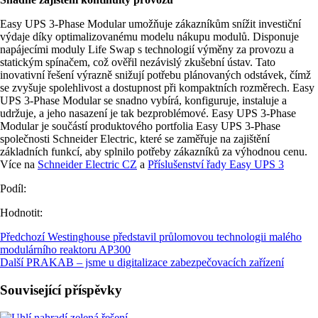
Easy UPS 3-Phase Modular umožňuje zákazníkům snížit investiční
výdaje díky optimalizovanému modelu nákupu modulů. Disponuje
napájecími moduly Life Swap s technologií výměny za provozu a
statickým spínačem, což ověřil nezávislý zkušební ústav. Tato
inovativní řešení výrazně snižují potřebu plánovaných odstávek, čímž
se zvyšuje spolehlivost a dostupnost při kompaktních rozměrech. Easy
UPS 3-Phase Modular se snadno vybírá, konfiguruje, instaluje a
udržuje, a jeho nasazení je tak bezproblémové. Easy UPS 3-Phase
Modular je součástí produktového portfolia Easy UPS 3-Phase
společnosti Schneider Electric, které se zaměřuje na zajištění
základních funkcí, aby splnilo potřeby zákazníků za výhodnou cenu.
Více na
Schneider Electric CZ
a
Příslušenství řady Easy UPS 3
Podíl:
Hodnotit:
Předchozí
Westinghouse představil průlomovou technologii malého
modulárního reaktoru AP300
Další
PRAKAB – jsme u digitalizace zabezpečovacích zařízení
Související příspěvky