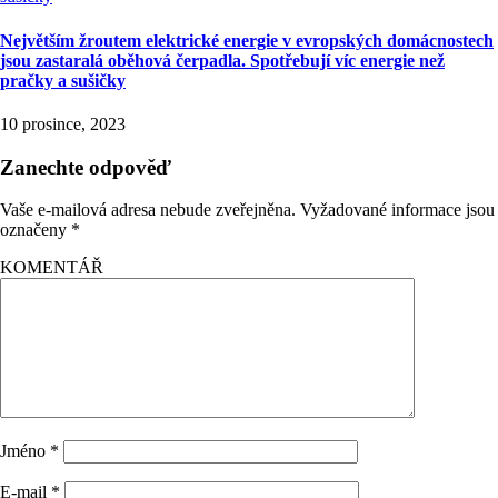
Největším žroutem elektrické energie v evropských domácnostech
jsou zastaralá oběhová čerpadla. Spotřebují víc energie než
pračky a sušičky
10 prosince, 2023
Zanechte odpověď
Vaše e-mailová adresa nebude zveřejněna.
Vyžadované informace jsou
označeny
*
KOMENTÁŘ
Jméno
*
E-mail
*