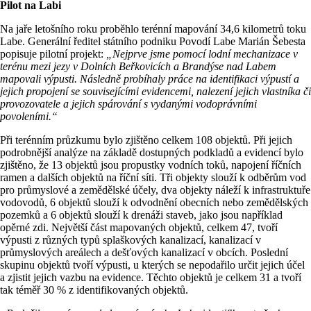
Pilot na Labi
Na jaře letošního roku proběhlo terénní mapování 34,6 kilometrů toku
Labe. Generální ředitel státního podniku Povodí Labe Marián Šebesta
popisuje pilotní projekt:
„Nejprve jsme pomocí lodní mechanizace v
terénu mezi jezy v Dolních Beřkovicích a Brandýse nad Labem
mapovali výpusti. Následně probíhaly práce na identifikaci výpustí a
jejich propojení se souvisejícími evidencemi, nalezení jejich vlastníka či
provozovatele a jejich spárování s vydanými vodoprávními
povoleními.“
Při terénním průzkumu bylo zjištěno celkem 108 objektů. Při jejich
podrobnější analýze na základě dostupných podkladů a evidencí bylo
zjištěno, že 13 objektů jsou propustky vodních toků, napojení říčních
ramen a dalších objektů na říční síti. Tři objekty slouží k odběrům vod
pro průmyslové a zemědělské účely, dva objekty náleží k infrastruktuře
vodovodů, 6 objektů slouží k odvodnění obecních nebo zemědělských
pozemků a 6 objektů slouží k drenáži staveb, jako jsou například
opěrné zdi. Největší část mapovaných objektů, celkem 47, tvoří
výpusti z různých typů splaškových kanalizací, kanalizací v
průmyslových areálech a dešťových kanalizací v obcích. Poslední
skupinu objektů tvoří výpusti, u kterých se nepodařilo určit jejich účel
a zjistit jejich vazbu na evidence. Těchto objektů je celkem 31 a tvoří
tak téměř 30 % z identifikovaných objektů.