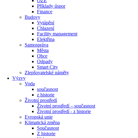
OZE
Příklady úspor
Finance
Budovy
Vytápění
Chlazení
Facility management
Elektřina
Samospráva
Města
Obce
Odpady
Smart City
Zlepšovatelské náměty
Výzvy
Voda
současnost
z historie
Životní prostředí
Životní prostředí – současnost
Životní prostředí ​- z historie
Evropská unie
Klimatická změna
Současnost
Z historie