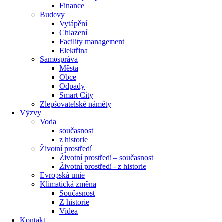
Finance
Budovy
Vytápění
Chlazení
Facility management
Elektřina
Samospráva
Města
Obce
Odpady
Smart City
Zlepšovatelské náměty
Výzvy
Voda
současnost
z historie
Životní prostředí
Životní prostředí – současnost
Životní prostředí ​- z historie
Evropská unie
Klimatická změna
Současnost
Z historie
Videa
Kontakt