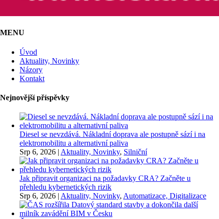
MENU
Úvod
Aktuality, Novinky
Názory
Kontakt
Nejnovější příspěvky
Diesel se nevzdává. Nákladní doprava ale postupně sází i na
elektromobilitu a alternativní paliva
Srp 6, 2026
|
Aktuality, Novinky
,
Silniční
Jak připravit organizaci na požadavky CRA? Začněte u
přehledu kybernetických rizik
Srp 6, 2026
|
Aktuality, Novinky
,
Automatizace, Digitalizace