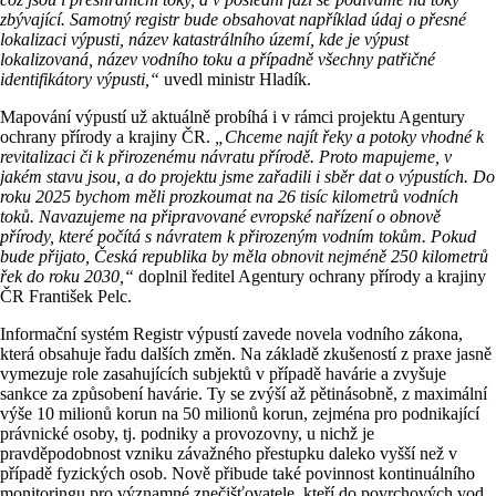
zbývající. Samotný registr bude obsahovat například údaj o přesné
lokalizaci výpusti, název katastrálního území, kde je výpust
lokalizovaná, název vodního toku a případně všechny patřičné
identifikátory výpusti,“
uvedl ministr Hladík.
Mapování výpustí už aktuálně probíhá i v rámci projektu Agentury
ochrany přírody a krajiny ČR.
„Chceme najít řeky a potoky vhodné k
revitalizaci či k přirozenému návratu přírodě. Proto mapujeme, v
jakém stavu jsou, a do projektu jsme zařadili i sběr dat o výpustích. Do
roku 2025 bychom měli prozkoumat na 26 tisíc kilometrů vodních
toků. Navazujeme na připravované evropské nařízení o obnově
přírody, které počítá s návratem k přirozeným vodním tokům. Pokud
bude přijato, Česká republika by měla obnovit nejméně 250 kilometrů
řek do roku 2030,“
doplnil ředitel Agentury ochrany přírody a krajiny
ČR František Pelc.
Informační systém Registr výpustí zavede novela vodního zákona,
která obsahuje řadu dalších změn. Na základě zkušeností z praxe jasně
vymezuje role zasahujících subjektů v případě havárie a zvyšuje
sankce za způsobení havárie. Ty se zvýší až pětinásobně, z maximální
výše 10 milionů korun na 50 milionů korun, zejména pro podnikající
právnické osoby, tj. podniky a provozovny, u nichž je
pravděpodobnost vzniku závažného přestupku daleko vyšší než v
případě fyzických osob. Nově přibude také povinnost kontinuálního
monitoringu pro významné znečišťovatele, kteří do povrchových vod