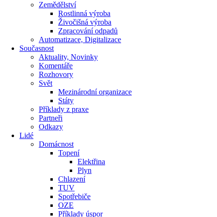
Zemědělství
Rostlinná výroba
Živočišná výroba
Zpracování odpadů
Automatizace, Digitalizace
Současnost
Aktuality, Novinky
Komentáře
Rozhovory
Svět
Mezinárodní organizace
Státy
Příklady z praxe
Partneři
Odkazy
Lidé
Domácnost
Topení
Elektřina
Plyn
Chlazení
TUV
Spotřebiče
OZE
Příklady úspor