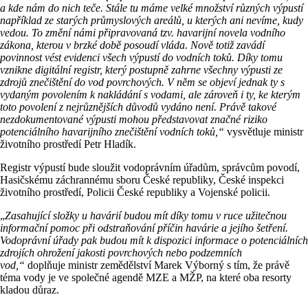
a kde nám do nich teče. Stále tu máme velké množství různých výpustí
například ze starých průmyslových areálů, u kterých ani nevíme, kudy
vedou. To změní námi připravovaná tzv. havarijní novela vodního
zákona, kterou v brzké době posoudí vláda. Nově totiž zavádí
povinnost vést evidenci všech výpustí do vodních toků. Díky tomu
vznikne digitální registr, který postupně zahrne všechny výpusti ze
zdrojů znečištění do vod povrchových. V něm se objeví jednak ty s
vydaným povolením k nakládání s vodami, ale zároveň i ty, ke kterým
toto povolení z nejrůznějších důvodů vydáno není. Právě takové
nezdokumentované výpusti mohou představovat značné riziko
potenciálního havarijního znečištění vodních toků,“
vysvětluje ministr
životního prostředí Petr Hladík.
Registr výpustí bude sloužit vodoprávním úřadům, správcům povodí,
Hasičskému záchrannému sboru České republiky, České inspekci
životního prostředí, Policii České republiky a Vojenské policii.
„
Zasahující složky u havárií budou mít díky tomu v ruce užitečnou
informační pomoc při odstraňování příčin havárie a jejího šetření.
Vodoprávní úřady pak budou mít k dispozici informace o potenciálních
zdrojích ohrožení jakosti povrchových nebo podzemních
vod,“
doplňuje ministr zemědělství Marek Výborný s tím, že právě
téma vody je ve společné agendě MZE a MŽP, na které oba resorty
kladou důraz.