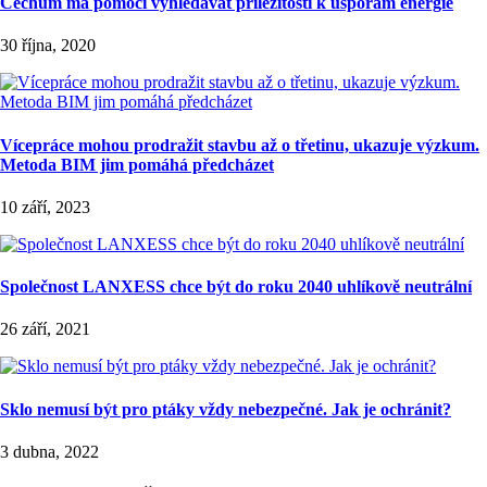
Čechům má pomoci vyhledávat příležitosti k úsporám energie
30 října, 2020
Vícepráce mohou prodražit stavbu až o třetinu, ukazuje výzkum.
Metoda BIM jim pomáhá předcházet
10 září, 2023
Společnost LANXESS chce být do roku 2040 uhlíkově neutrální
26 září, 2021
Sklo nemusí být pro ptáky vždy nebezpečné. Jak je ochránit?
3 dubna, 2022