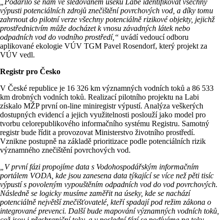
„Podařilo se nám ve sledovaném úseku Labe identifikovat všechny
výpusti potenciálních zdrojů znečištění povrchových vod, a díky tomu
zahrnout do pilotní verze všechny potenciálně rizikové objekty, jejichž
prostřednictvím může docházet k vnosu závadných látek nebo
odpadních vod do vodního prostředí,“
uvádí vedoucí odboru
aplikované ekologie VÚV TGM Pavel Rosendorf, který projekt za
VÚV vedl.
Registr pro Česko
V České republice je 16 326 km významných vodních toků a 86 533
km drobných vodních toků. Realizací pilotního projektu na Labi
získalo MŽP první on-line miniregistr výpustí. Analýza veškerých
dostupných evidencí a jejich využitelnosti poslouží jako model pro
tvorbu celorepublikového informačního systému Registru. Samotný
registr bude řídit a provozovat Ministerstvo životního prostředí.
Vznikne postupně na základě prioritizace podle potenciálních rizik
významného znečištění povrchových vod.
„V první fázi propojíme data s Vodohospodářským informačním
portálem VODA, kde jsou zanesena data týkající se více než pěti tisíc
výpustí s povoleným vypouštěním odpadních vod do vod povrchových.
Následně se logicky musíme zaměřit na úseky, kde se nachází
potenciálně největší znečišťovatelé, kteří spadají pod režim zákona o
integrované prevenci. Další bude mapování významných vodních toků,
což jsou i přeshraniční toky, a v poslední fází se podíváme na toky