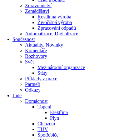
Zdravotnictví
Zemědělství
Rostlinná výroba
Živočišná výroba
Zpracování odpadů
Automatizace, Digitalizace
Současnost
Aktuality, Novinky
Komentáře
Rozhovory
Svět
Mezinárodní organizace
Státy
Příklady z praxe
Partneři
Odkazy
Lidé
Domácnost
Topení
Elektřina
Plyn
Chlazení
TUV
Spotřebiče