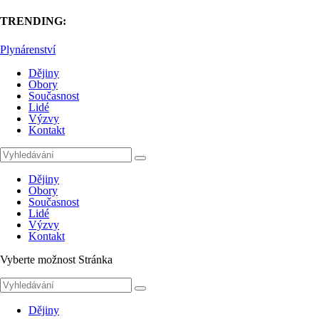
TRENDING:
Plynárenství
Dějiny
Obory
Současnost
Lidé
Výzvy
Kontakt
Dějiny
Obory
Současnost
Lidé
Výzvy
Kontakt
Vyberte možnost Stránka
Dějiny