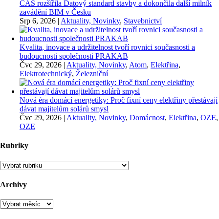
ČAS rozšířila Datový standard stavby a dokončila další milník
zavádění BIM v Česku
Srp 6, 2026
|
Aktuality, Novinky
,
Stavebnictví
Kvalita, inovace a udržitelnost tvoří rovnici současnosti a
budoucnosti společnosti PRAKAB
Čvc 29, 2026
|
Aktuality, Novinky
,
Atom
,
Elektřina
,
Elektrotechnický
,
Železniční
Nová éra domácí energetiky: Proč fixní ceny elektřiny přestávají
dávat majitelům solárů smysl
Čvc 29, 2026
|
Aktuality, Novinky
,
Domácnost
,
Elektřina
,
OZE
,
OZE
Rubriky
Rubriky
Archivy
Archivy