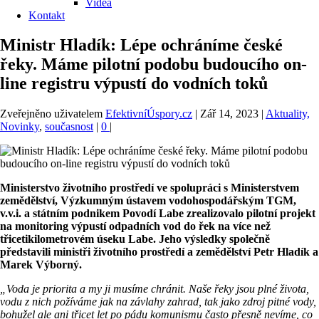
Videa
Kontakt
Ministr Hladík: Lépe ochráníme české
řeky. Máme pilotní podobu budoucího on-
line registru výpustí do vodních toků
Zveřejněno uživatelem
EfektivníÚspory.cz
|
Zář 14, 2023
|
Aktuality,
Novinky
,
současnost
|
0
|
Ministerstvo životního prostředí ve spolupráci s Ministerstvem
zemědělství, Výzkumným ústavem vodohospodářským TGM,
v.v.i. a státním podnikem Povodí Labe zrealizovalo pilotní projekt
na monitoring výpustí odpadních vod do řek na více než
třicetikilometrovém úseku Labe. Jeho výsledky společně
představili ministři životního prostředí a zemědělství Petr Hladík a
Marek Výborný.
„Voda je priorita a my ji musíme chránit. Naše řeky jsou plné života,
vodu z nich požíváme jak na závlahy zahrad, tak jako zdroj pitné vody,
bohužel ale ani třicet let po pádu komunismu často přesně nevíme, co