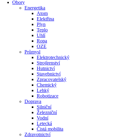
Obory
Energetika
Atom
Elektřina
Plyn
Teplo
Uhlí
Ropa
OZE
Průmysl
Elektrotechnický
Strojírenství
Hutnictví
Stavebnictví
Zpracovatelský
Chemický
Lehký
Robotizace
Doprava
Silniční
Železniční
Vodní
Letecká
Čistá mobilita
Zdravotnictví