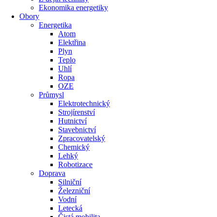
Ekonomika energetiky
Obory
Energetika
Atom
Elektřina
Plyn
Teplo
Uhlí
Ropa
OZE
Průmysl
Elektrotechnický
Strojírenství
Hutnictví
Stavebnictví
Zpracovatelský
Chemický
Lehký
Robotizace
Doprava
Silniční
Železniční
Vodní
Letecká
Čistá mobilita