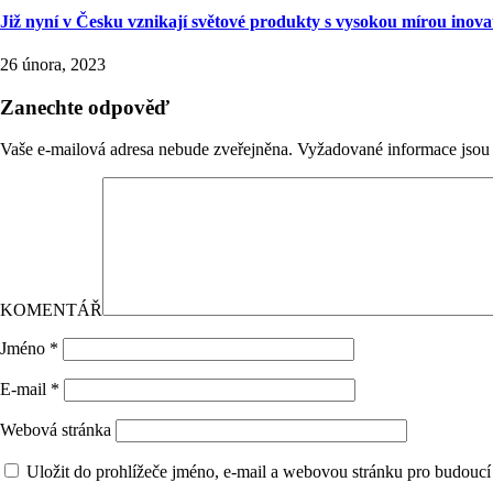
Již nyní v Česku vznikají světové produkty s vysokou mírou inova
26 února, 2023
Zanechte odpověď
Vaše e-mailová adresa nebude zveřejněna.
Vyžadované informace jso
KOMENTÁŘ
Jméno
*
E-mail
*
Webová stránka
Uložit do prohlížeče jméno, e-mail a webovou stránku pro budoucí