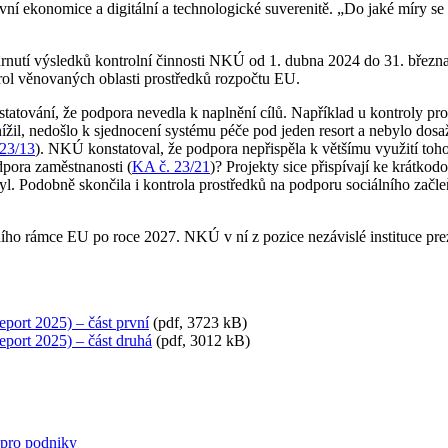
vní ekonomice a digitální a technologické suverenitě. „Do jaké míry se t
. shrnutí výsledků kontrolní činnosti NKÚ od 1. dubna 2024 do 31. bř
trol věnovaných oblasti prostředků rozpočtu EU.
statování, že podpora nevedla k naplnění cílů. Například u kontroly pr
esnížil, nedošlo k sjednocení systému péče pod jeden resort a nebylo do
23/13
). NKÚ konstatoval, že podpora nepřispěla k většímu využití toh
dpora zaměstnanosti (
KA č. 23/21
)? Projekty sice přispívají ke krátko
yl. Podobně skončila i kontrola prostředků na podporu sociálního začle
ího rámce EU po roce 2027. NKÚ v ní z pozice nezávislé instituce prez
port 2025) – část první
(pdf, 3723 kB)
eport 2025) – část druhá
(pdf, 3012 kB)
 pro podniky