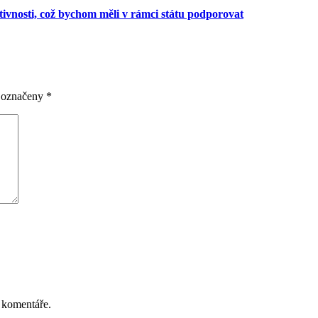
tivnosti, což bychom měli v rámci státu podporovat
u označeny
*
 komentáře.