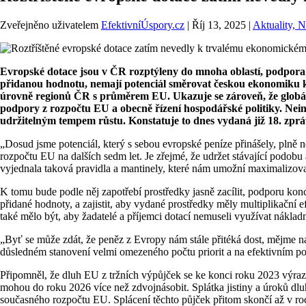
Zveřejněno uživatelem
EfektivníÚspory.cz
|
Říj 13, 2025
|
Aktuality, 
Evropské dotace jsou v ČR rozptýleny do mnoha oblastí, podpora j
přidanou hodnotu, nemají potenciál směrovat českou ekonomiku k
úrovně regionů ČR s průměrem EU. Ukazuje se zároveň, že globál
podpory z rozpočtu EU a obecně řízení hospodářské politiky. Nei
udržitelným tempem růstu. Konstatuje to dnes vydaná již 18. zpr
„Dosud jsme potenciál, který s sebou evropské peníze přinášely, plně n
rozpočtu EU na dalších sedm let. Je zřejmé, že udržet stávající podob
vyjednala taková pravidla a mantinely, které nám umožní maximalizov
K tomu bude podle něj zapotřebí prostředky jasně zacílit, podporu kon
přidané hodnoty, a zajistit, aby vydané prostředky měly multiplikační 
také mělo být, aby žadatelé a příjemci dotací nemuseli využívat nákla
„Byť se může zdát, že peněz z Evropy nám stále přitéká dost, mějme na
důsledném stanovení velmi omezeného počtu priorit a na efektivním pou
Připomněl, že dluh EU z tržních výpůjček se ke konci roku 2023 výraz
mohou do roku 2026 více než zdvojnásobit. Splátka jistiny a úroků dl
současného rozpočtu EU. Splácení těchto půjček přitom skončí až v r