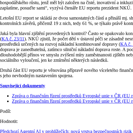
hospodářského růstu, jenž měl být založen na čisté, inovativní a inkluzi
zaplatíme, posuďte sami“, vyzývá čtenáře EU reportu prezident NKÚ.
Letošní EU report se skládá ze dvou samostatných částí a přináší mj
kontrolních závěrů, přičemž 19 z nich, tedy 61 %, se týkalo právě kon
Jaká byla hlavní zjištění provedených kontrol? Často se opakovalo kon
(
KA č. 23/11
). NKÚ zjistil, že počet dětí v ústavní péči se zásadně n
prostředků určených na rozvoj nákladní kombinované dopravy (
KA č. 
doprava je zanedbatelná, zatímco silniční nákladní doprava roste. A po
dlouhodobější přínos ve smyslu zvýšení míry zaměstnanosti zjištěn neb
sociálního vyloučení, jen ke zmírnění některých následků.
Druhá část EU reportu je věnována přípravě nového víceletého finančn
s jeho nevhodným nastavením spojena.
Související dokumenty
Zpráva o finančním řízení prostředků Evropské unie v ČR (EU re
Zpráva o finančním řízení prostředků Evropské unie v ČR (EU r
Podíl:
Hodnotit:
Předchozí
Agentní AI v prohlížečích: nová vrstva bezpečnostních rizik