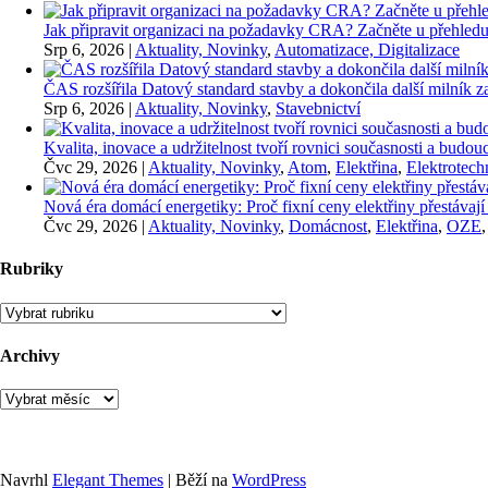
Jak připravit organizaci na požadavky CRA? Začněte u přehledu
Srp 6, 2026
|
Aktuality, Novinky
,
Automatizace, Digitalizace
ČAS rozšířila Datový standard stavby a dokončila další milník
Srp 6, 2026
|
Aktuality, Novinky
,
Stavebnictví
Kvalita, inovace a udržitelnost tvoří rovnici současnosti a bu
Čvc 29, 2026
|
Aktuality, Novinky
,
Atom
,
Elektřina
,
Elektrotech
Nová éra domácí energetiky: Proč fixní ceny elektřiny přestávají
Čvc 29, 2026
|
Aktuality, Novinky
,
Domácnost
,
Elektřina
,
OZE
Rubriky
Rubriky
Archivy
Archivy
Navrhl
Elegant Themes
| Běží na
WordPress