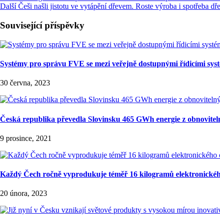
Další
Češi našli jistotu ve vytápění dřevem. Roste výroba i spotřeba dř
Související příspěvky
Systémy pro správu FVE se mezi veřejně dostupnými řídicími systé
30 června, 2023
Česká republika převedla Slovinsku 465 GWh energie z obnovitel
9 prosince, 2021
Každý Čech ročně vyprodukuje téměř 16 kilogramů elektronickéh
20 února, 2023