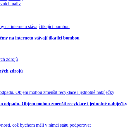
evních paliv
my na internetu stávají tikající bombou
ných zdrojů
o odpadu. Objem mohou zmenšit recyklace i jednotné nabíječky