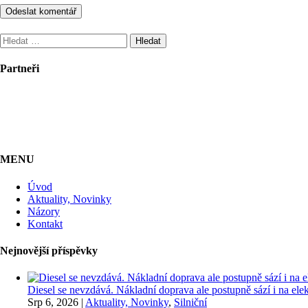
Vyhledávání
Partneři
MENU
Úvod
Aktuality, Novinky
Názory
Kontakt
Nejnovější příspěvky
Diesel se nevzdává. Nákladní doprava ale postupně sází i na elekt
Srp 6, 2026
|
Aktuality, Novinky
,
Silniční