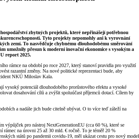
 hospodářství zbytných projektů, které nepřinášejí potřebnou
kurenceschopnosti. Tyto projekty nepomohly ani k vyrovnání
enských zemí. To nasvědčuje chybnému dlouhodobému směrování
y nám umožnily přesun k moderní inovační ekonomice s vysokým a
EU report 2025.
čního rámce na období po roce 2027, který stanoví pravidla pro využití
ovést razantní změny. Na nové politické reprezentaci bude, aby
ezident NKÚ Miloslav Kala.
 mají vysoký potenciál dlouhodobého prorůstového efektu a vysoké
rolovat dosahování cílů a zvýšit spoluúčast příjemců dotací. Cílem by
obích a nadále jich bude citelně ubývat. O to více teď záleží na
ším výpůjček pro nástroj NextGenerationEU (cca 60 %), které se
ní rámec na úrovni 25 až 30 mld. € ročně. To je téměř 20 %
enských států po pandemii covidu-19, měl ukázat cestu pro nový model