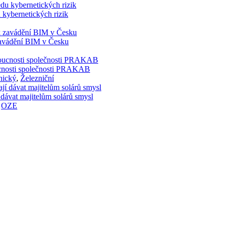
 kybernetických rizik
 zavádění BIM v Česku
doucnosti společnosti PRAKAB
nický
,
Železniční
 dávat majitelům solárů smysl
,
OZE