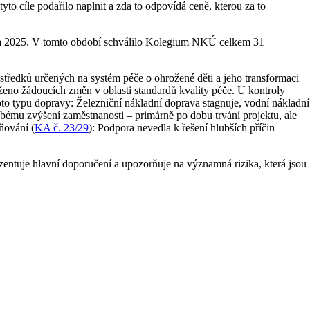
yto cíle podařilo naplnit a zda to odpovídá ceně, kterou za to
ezna 2025. V tomto období schválilo Kolegium NKÚ celkem 31
ostředků určených na systém péče o ohrožené děti a jeho transformaci
saženo žádoucích změn v oblasti standardů kvality péče. U kontroly
oto typu dopravy: Železniční nákladní doprava stagnuje, vodní nákladní
dobému zvýšení zaměstnanosti – primárně po dobu trvání projektu, ale
ňování (
KA č. 23/29
): Podpora nevedla k řešení hlubších příčin
entuje hlavní doporučení a upozorňuje na významná rizika, která jsou