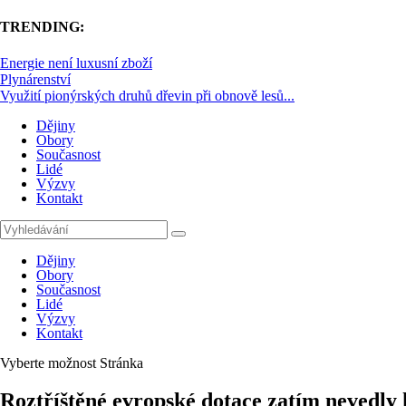
TRENDING:
Energie není luxusní zboží
Plynárenství
Využití pionýrských druhů dřevin při obnově lesů...
Dějiny
Obory
Současnost
Lidé
Výzvy
Kontakt
Dějiny
Obory
Současnost
Lidé
Výzvy
Kontakt
Vyberte možnost Stránka
Roztříštěné evropské dotace zatím nevedl