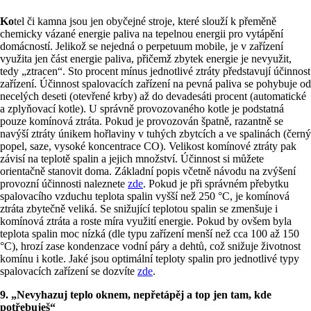
Ko
tel či kamna jsou jen obyčejné stroje, které slouží k přeměně
chemicky vázané energie paliva na tepelnou energii pro vytápění
domácností. Jelikož se nejedná o perpetuum mobile, je v zařízení
využita jen část energie paliva, přičemž zbytek energie je nevyužit,
tedy „ztracen“. Sto procent mínus jednotlivé ztráty představují účinnost
zařízení. Účinnost spalovacích zařízení na pevná paliva se pohybuje od
necelých deseti (otevřené krby) až do devadesáti procent (automatické
a zplyňovací kotle). U správně provozovaného kotle je podstatná
pouze komínová ztráta. Pokud je provozován špatně, razantně se
navýší ztráty únikem hořlaviny v tuhých zbytcích a ve spalinách (černý
popel, saze, vysoké koncentrace CO). Velikost komínové ztráty pak
závisí na teplotě spalin a jejich množství. Účinnost si můžete
orientačně stanovit doma. Základní popis včetně návodu na zvýšení
provozní účinnosti naleznete
zde
. Pokud je při správném přebytku
spalovacího vzduchu teplota spalin vyšší než 250 °C, je komínová
ztráta zbytečně veliká. Se snižující teplotou spalin se zmenšuje i
komínová ztráta a roste míra využití energie. Pokud by ovšem byla
teplota spalin moc nízká (dle typu zařízení menší než cca 100 až 150
°C), hrozí zase kondenzace vodní páry a dehtů, což snižuje životnost
komínu i kotle. Jaké jsou optimální teploty spalin pro jednotlivé typy
spalovacích zařízení se dozvíte
zde
.
9. „Nevyhazuj teplo oknem, nepřetápěj a top jen tam, kde
potřebuješ“