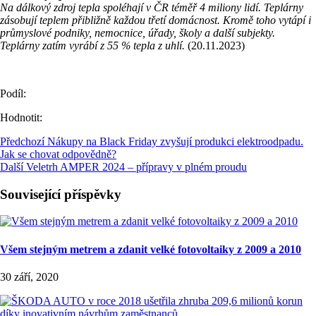
Na dálkový zdroj tepla spoléhají v ČR téměř 4 miliony lidí. Teplárny
zásobují teplem přibližně každou třetí domácnost. Kromě toho vytápí i
průmyslové podniky, nemocnice, úřady, školy a další subjekty.
Teplárny zatím vyrábí z 55 % tepla z uhlí.
(20.11.2023)
Podíl:
Hodnotit:
Předchozí
Nákupy na Black Friday zvyšují produkci elektroodpadu.
Jak se chovat odpovědně?
Další
Veletrh AMPER 2024 – přípravy v plném proudu
Související příspěvky
Všem stejným metrem a zdanit velké fotovoltaiky z 2009 a 2010
30 září, 2020