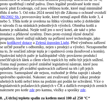
proto spotřebují i méně paliva. Dnes legálně prodávané kotle musí
navíc plnit Ecodesign, což jsou většinou kotle, které mají minimálně
třídu 4 nebo 5. Od roku 2024 nesmí být dle Zákona o ochraně ovzduší
(
86/2002 Sb.
) provozovány kotle, které nemají aspoň třídu kotle 3, 4
nebo 5. Třída kotle je uvedena na štítku výrobku nebo ji dohledáte
v návodu či na stránkách jednotlivých výrobců. Obměna kotlů a
kamen je nákladná. Nejde totiž jen o nový kotel, ale také o jeho
instalaci a přídavné systémy. Dnes proto existují různé dotační
programy, které snižují náklady na pořízení nové technologie, jako
jsou
kotlíkové dotace
a
Zelená úsporám Light
. Před výměnou zařízení
se určitě poraďte s odborníky, nejen s prodejci a výrobci. Nezapomeňte
na to, že součástí zdroje tepla je i spalinová cesta (kouřovod a komín).
Spalování tuhých paliv je každopádně vždy provázeno produkcí
znečišťujících látek a cílem všech topících by mělo být jejich snížení.
Tomu mají pomoci právě zmíněné legislativní nástroje, které jsou
uplatňovány při uvádění spalovacích zařízení na trh i při jejich
provozu. Samospásné ale nejsou, rozhodně je třeba zapojit i zásady
správného spalování. Nakonec ani zvažovaný úplný zákaz prodeje
uhelných kotlů nebyl letos na podzim ani podán ke schválení. Více o
legislativních požadavcích platných v ČR a dalších evropských zemích
naleznete pro kotle
zde
pro kamna, vložky a sporáky
zde
.
8. „Udržuj teplotu spalin za kotlem mezi 100 až 250 °C“