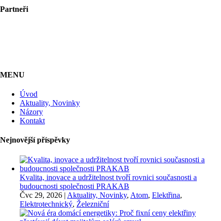
Partneři
MENU
Úvod
Aktuality, Novinky
Názory
Kontakt
Nejnovější příspěvky
Kvalita, inovace a udržitelnost tvoří rovnici současnosti a
budoucnosti společnosti PRAKAB
Čvc 29, 2026
|
Aktuality, Novinky
,
Atom
,
Elektřina
,
Elektrotechnický
,
Železniční