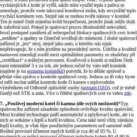
vycházejících z kotle je vyšší, takže míra využití tepla z paliva se
zmenšuje, protože roste takzvaná komínová ztráta, kdy nevyužité teplo
vychází komínem ven. Stejně tak se mohou tvořit nánosy v komíně.
Ten je nutné čistit zejména kvůli bezpečnosti, protože jinak může dojít
k zahoření sazí. Pokud je spalovací proces dlouhodobě nekvalitní,
hrozí postupné zanášení až nebezpečná blokace spalinových cest: kotel
„netáhne“ a spaliny se částečně uvolňují do místnosti. I drahé spalovací
zařízení je „jen“ stroj, stejně jako auto, u kterého nás nijak
nepřekvapuje, že s ním jezdíme na pravidelný servis. Údržba a kvalitní
nastavení zmenšují rozdíl mezi optimálními parametry ze zkušebny při
„certifikaci“ a reálným provozem. Kouřovod a komín si můžete čistit
sami minimálně 3 x za rok, ale jednou ročně by vám měl kominík
(najdete je na
seznamu kominíků
) potvrdit, že to děláte správně a
předat vám zprávu o kontrole spalinové cesty. Jednou za tři roky byste
si měli nechat udělat kontrolu kotle či kamen s teplovodním
výměníkem od Odborně způsobilé osoby (
seznam OZO
), což je méně
častěji než STK u auta. Více o čištění spalinových cest ve videu
zde
.
7. „Používej moderní kotel či kamna (dle svých možností)“
Typ
spalovacího zařízení zásadním způsobem ovlivňuje kvalitu spalování.
Mezi kvalitní technologie patří automatické a zplyňovací kotle, ale i u
nich se setkáme s lepší a horší kvalitou. Cena také není vždy zárukou
lepší kvality, je však lépe použitelným parametrem než samotné stáří.
Reálná provozní účinnost starých kotlů je cca 40 až 65 %. U
moderních se reálná provozní účinnost pohybuje kolem 80 až 90 %,