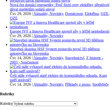
Nová éra domácí energetiky: Proč fixní ceny elektřiny přestávají
dávat majitelům solárů smysl
Čvc 29, 2026
|
Aktuality, Novinky
,
Domácnost
,
Elektřina
,
OZE
,
OZE
Europe IVF a Innova Healthcare spojují síly v léčbě neplodnosti
Čvc 29, 2026
|
Aktuality, Novinky
Stavební skupina HSF System postavila první 3D tištěnou
automyčku na Slovensku
Čvc 14, 2026
|
Aktuality, Novinky
,
Stavebnictví
,
Z historie -
2003 - Současnost
Češi stále vyhazují staré elektro do komunálního odpadu. Kam
patří správně?
Čvc 14, 2026
|
Aktuality, Novinky
,
Příklady z praxe
,
Spotřebiče
Rubriky
Rubriky