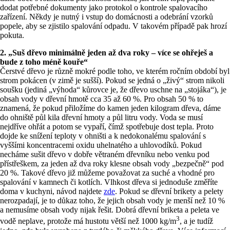
dodat potřebné dokumenty jako protokol o kontrole spalovacího
zařízení. Někdy je nutný i vstup do domácnosti a odebrání vzorků
popele, aby se zjistilo spalování odpadu. V takovém případě pak hrozí
pokuta.
2. „Suš dřevo minimálně jeden až dva roky – více se ohřeješ a
bude z toho méně kouře“
Čerstvé dřevo je různě mokré podle toho, ve kterém ročním období byl
strom pokácen (v zimě je sušší). Pokud se jedná o „živý“ strom nikoli
soušku (jediná „výhoda“ kůrovce je, že dřevo uschne na „stojáka“), je
obsah vody v dřevní hmotě cca 35 až 60 %. Pro obsah 50 % to
znamená, že pokud přiložíme do kamen jeden kilogram dřeva, dáme
do ohniště půl kila dřevní hmoty a půl litru vody. Voda se musí
nejdříve ohřát a potom se vypaří, čímž spotřebuje dost tepla. Proto
dojde ke snížení teploty v ohništi a k nedokonalému spalování s
vyššími koncentracemi oxidu uhelnatého a uhlovodíků. Pokud
necháme sušit dřevo v dobře větraném dřevníku nebo venku pod
přístřeškem, za jeden až dva roky klesne obsah vody „bezpečně“ pod
20 %. Takové dřevo již můžeme považovat za suché a vhodné pro
spalování v kamnech či kotlích. Vlhkost dřeva si jednoduše změříte
doma v kuchyni, návod najdete
zde
. Pokud se dřevní brikety a pelety
nerozpadají, je to důkaz toho, že jejich obsah vody je menší než 10 %
a nemusíme obsah vody nijak řešit. Dobrá dřevní briketa a peleta ve
3
vodě neplave, protože má hustotu větší než 1000 kg/m
, a je tudíž