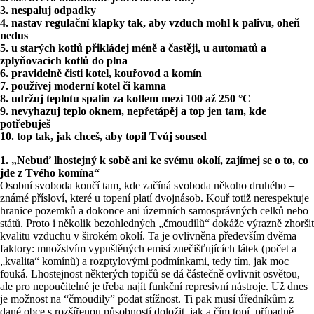
3. nespaluj odpadky
4. nastav regulační klapky tak, aby vzduch mohl k palivu, oheň
nedus
5. u starých kotlů přikládej méně a častěji, u automatů a
zplyňovacích kotlů do plna
6. pravidelně čisti kotel, kouřovod a komín
7. používej moderní kotel či kamna
8. udržuj teplotu spalin za kotlem mezi 100 až 250 °C
9. nevyhazuj teplo oknem, nepřetápěj a top jen tam, kde
potřebuješ
10. top tak, jak chceš, aby topil Tvůj soused
1. „Nebuď lhostejný k sobě ani ke svému okolí, zajímej se o to, co
jde z Tvého komína“
Osobní svoboda končí tam, kde začíná svoboda někoho druhého –
známé přísloví, které u topení platí dvojnásob. Kouř totiž nerespektuje
hranice pozemků a dokonce ani územních samosprávných celků nebo
států. Proto i několik bezohledných „čmoudilů“ dokáže výrazně zhoršit
kvalitu vzduchu v širokém okolí. Ta je ovlivněna především dvěma
faktory: množstvím vypuštěných emisí znečišťujících látek (počet a
„kvalita“ komínů) a rozptylovými podmínkami, tedy tím, jak moc
fouká. Lhostejnost některých topičů se dá částečně ovlivnit osvětou,
ale pro nepoučitelné je třeba najít funkční represivní nástroje. Už dnes
je možnost na “čmoudily” podat stížnost. Ti pak musí úředníkům z
dané obce s rozšířenou působností doložit, jak a čím topí, případně