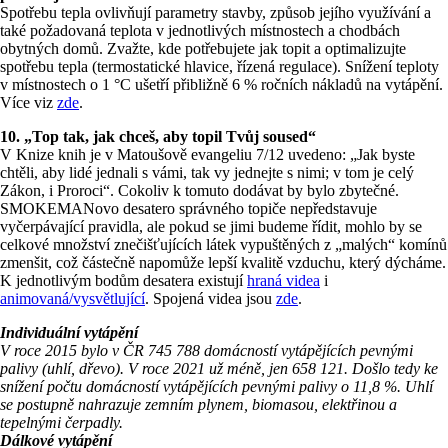
Spotřebu tepla ovlivňují parametry stavby, způsob jejího využívání a
také požadovaná teplota v jednotlivých místnostech a chodbách
obytných domů. Zvažte, kde potřebujete jak topit a optimalizujte
spotřebu tepla (termostatické hlavice, řízená regulace). Snížení teploty
v místnostech o 1 °C ušetří přibližně 6 % ročních nákladů na vytápění.
Více viz
zde
.
10. „Top tak, jak chceš, aby topil Tvůj soused“
V Knize knih je v Matoušově evangeliu 7/12 uvedeno: „Jak byste
chtěli, aby lidé jednali s vámi, tak vy jednejte s nimi; v tom je celý
Zákon, i Proroci“. Cokoliv k tomuto dodávat by bylo zbytečné.
SMOKEMANovo desatero správného topiče nepředstavuje
vyčerpávající pravidla, ale pokud se jimi budeme řídit, mohlo by se
celkové množství znečišťujících látek vypuštěných z „malých“ komínů
zmenšit, což částečně napomůže lepší kvalitě vzduchu, který dýcháme.
K jednotlivým bodům desatera existují
hraná videa
i
animovaná/vysvětlující
. Spojená videa jsou
zde
.
Individuální vytápění
V roce 2015 bylo v ČR 745 788 domácností vytápějících pevnými
palivy (uhlí, dřevo). V roce 2021 už méně, jen 658 121. Došlo tedy ke
snížení počtu domácností vytápějících pevnými palivy o 11,8 %. Uhlí
se postupně nahrazuje zemním plynem, biomasou, elektřinou a
tepelnými čerpadly.
Dálkové vytápění