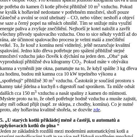
3
je potřeba do kamen či kotle přivést přibližně 10 m
vzduchu. Pokud
se kyslík k hořlavině nedostane v potřebném množství, shoří pouze
částečně a uvolní se oxid uhelnatý – CO, nebo vůbec neshoří a objeví
se saze a černý popel na stěnách ohniště. Tím se snižuje míra využití
energie paliva a zvyšuje znečištění. Nejhorší je kotel naložit a zavřít
všechny přívody spalovacího vzduchu. Ono to sice někdy vydrží až do
rána, ale účinnost spalovacího procesu je velmi malá a znečištění
velké. To, že kouř z komína není viditelný, ještě nezaručuje kvalitní
spalování. Jedno kilo dřeva potřebuje pro spálení přibližně stejné
množství vzduchu jako člověk k dýchání na jeden den. „Oba“ pak
vyprodukují přibližně dva kilogramy CO
. Pokud máte v obýváku
2
kamna a vyměnili jste okna, pamatujte na to, že když spálíte 3 kg dřeva
za hodinu, budou mít kamna cca 10 kW tepelného výkonu a
3
„spotřebují“ přibližně 30 m
vzduchu. Častokrát je součástí prostoru s
kamny také jídelna a kuchyň s digestoří nad sporákem. Ta může odsát
3
dalších cca 150 m
vzduchu a nasát spaliny z kamen do místnosti.
Myslete proto na to, že oheň potřebuje hodně vzduchu a musíte zajistit,
aby měl odkud přijít (např. ze sklepa, z chodby, komína). Co je nutné
proto, aby hořlavina kvalitně shořela, se dozvíte
zde
.
5. „U starých kotlů přikládej méně a častěji, u automatů a
zplyňovacích kotlů do plna “
Jeden ze základních rozdílů mezi moderními automatickými kotli a
starými prohořívacími kotli je ve více než řádově rozdílném množství