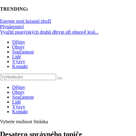
TRENDING:
Energie není luxusní zboží
Plynárenství
Využití pionýrských druhů dřevin při obnově lesů...
Dějiny
Obory
Současnost
Lidé
Výzvy
Kontakt
Dějiny
Obory
Současnost
Lidé
Výzvy
Kontakt
Vyberte možnost Stránka
Desatero správného topiče