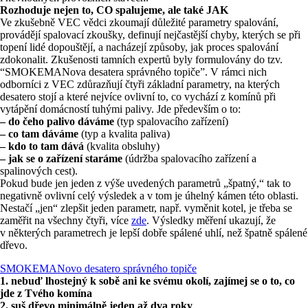
Rozhoduje nejen to, CO spalujeme, ale také JAK
Ve zkušebně VEC vědci zkoumají důležité parametry spalování,
provádějí spalovací zkoušky, definují nejčastější chyby, kterých se při
topení lidé dopouštějí, a nacházejí způsoby, jak proces spalování
zdokonalit. Zkušenosti tamních expertů byly formulovány do tzv.
“SMOKEMANova desatera správného topiče”. V rámci nich
odborníci z VEC zdůrazňují čtyři základní parametry, na kterých
desatero stojí a které nejvíce ovlivní to, co vychází z komínů při
vytápění domácností tuhými palivy. Jde především o to:
– do čeho palivo dáváme
(typ spalovacího zařízení)
– co tam dáváme
(typ a kvalita paliva)
– kdo to tam dává
(kvalita obsluhy)
– jak se o zařízení staráme
(údržba spalovacího zařízení a
spalinových cest).
Pokud bude jen jeden z výše uvedených parametrů „špatný,“ tak to
negativně ovlivní celý výsledek a v tom je úhelný kámen této oblasti.
Nestačí „jen“ zlepšit jeden parametr, např. vyměnit kotel, je třeba se
zaměřit na všechny čtyři, více
zde
. Výsledky měření ukazují, že
v některých parametrech je lepší dobře spálené uhlí, než špatně spálené
dřevo.
SMOKEMANovo desatero správného topiče
1. nebuď lhostejný k sobě ani ke svému okolí, zajímej se o to, co
jde z Tvého komína
2. suš dřevo minimálně jeden až dva roky