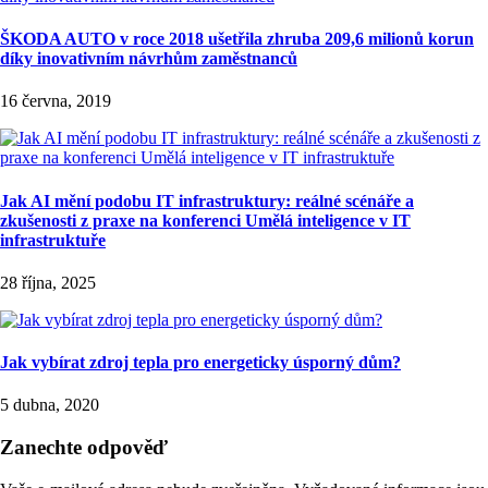
ŠKODA AUTO v roce 2018 ušetřila zhruba 209,6 milionů korun
díky inovativním návrhům zaměstnanců
16 června, 2019
Jak AI mění podobu IT infrastruktury: reálné scénáře a
zkušenosti z praxe na konferenci Umělá inteligence v IT
infrastruktuře
28 října, 2025
Jak vybírat zdroj tepla pro energeticky úsporný dům?
5 dubna, 2020
Zanechte odpověď