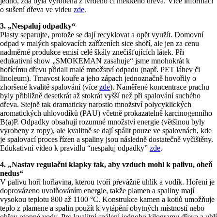
jedno, zda byla vyrobena z tvrdého či měkkého dřeva. Více informací
o sušení dřeva ve videu
zde
.
3. „Nespaluj odpadky“
Plasty separujte, protože se dají recyklovat a opět využít. Domovní
odpad v malých spalovacích zařízeních sice shoří, ale jen za cenu
nadměrné produkce emisí celé škály znečišťujících látek. Při
edukativní show „SMOKEMAN zasahuje“ jsme mnohokrát k
hořícímu dřevu přidali malé množství odpadu (např. PET láhev či
linoleum). Tmavost kouře a jeho zápach jednoznačně hovořily o
zhoršené kvalitě spalování (více
zde
). Naměřené koncentrace prachu
byly přibližně desetkrát až stokrát vyšší než při spalování suchého
dřeva. Stejně tak dramaticky narostlo množství polycyklických
aromatických uhlovodíků (PAU) včetně prokazatelně karcinogenního
B(a)P. Odpadky obsahují rozumné množství energie (většinou byly
vyrobeny z ropy), ale kvalitně se dají spálit pouze ve spalovnách, kde
je spalovací proces řízen a spaliny jsou následně dostatečně vyčištěny.
Edukativní video k pravidlu “nespaluj odpadky”
zde
.
4. „Nastav regulační klapky tak, aby vzduch mohl k palivu, oheň
nedus“
V palivu hoří hořlavina, kterou tvoří převážně uhlík a vodík. Hoření je
doprovázeno uvolňováním energie, takže plamen a spaliny mají
vysokou teplotu 800 až 1100 °C. Konstrukce kamen a kotlů umožňuje
teplo z plamene a spalin použít k vytápění obytných místností nebo
ohřev otopné vody. Pro kvalitní spálení jednoho kilogramu dřeva a uhlí