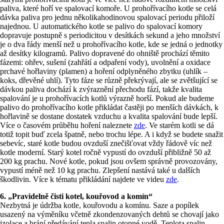
paliva, které hoří ve spalovací komoře. U prohořívacího kotle se celá
dávka paliva pro jednu několikahodinovou spalovací periodu přiloží
najednou. U automatického kotle se palivo do spalovací komory
dopravuje postupně s periodicitou v desítkách sekund a jeho množství
je o dva řády menší než u prohořívacího kotle, kde se jedná o jednotky
až desítky kilogramů. Palivo dopravené do ohniště prochází těmito
fázemi: ohřev, sušení (zahřátí a odpaření vody), uvolnění a oxidace
prchavé hořlaviny (plamen) a hoření odplyněného zbytku (uhlík –
koks, dřevěné uhlí). Tyto fáze se různě překrývají, ale se zvětšující se
dávkou paliva dochází k zvýraznění přechodu fází, takže kvalita
spalování je u prohořívacích kotlů výrazně horší. Pokud ale budeme
palivo do prohořívacího kotle přikládat častěji po menších dávkách, k
hořlavině se dostane dostatek vzduchu a kvalita spalování bude lepší.
Více o časovém průběhu hoření naleznete
zde
. Ve starém kotli se dá
totiž topit buď zcela špatně, nebo trochu lépe. A i když se budete snažit
sebevíc, staré kotle budou ovzduší znečišťovat vždy řádově víc než
kotle moderní. Starý kotel ročně vypustí do ovzduší přibližně 50 až
200 kg prachu. Nové kotle, pokud jsou ovšem správně provozovány,
vypustí méně než 10 kg prachu. Zlepšení nastává také u dalších
škodlivin. Více k tématu přikládání najdete ve videu
zde
.
6. „Pravidelně čisti kotel, kouřovod a komín“
Nezbytná je údržba kotle, kouřovodu a komínu. Saze a popílek
usazený na výměníku včetně zkondenzovaných dehtů se chovají jako
izolace a brání předávání tepla spalin otopné vodě. Teplota spalin