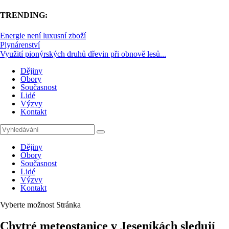
TRENDING:
Energie není luxusní zboží
Plynárenství
Využití pionýrských druhů dřevin při obnově lesů...
Dějiny
Obory
Současnost
Lidé
Výzvy
Kontakt
Dějiny
Obory
Současnost
Lidé
Výzvy
Kontakt
Vyberte možnost Stránka
Chytré meteostanice v Jeseníkách sledují