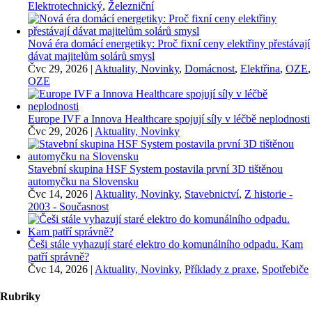
Elektrotechnický
,
Železniční
Nová éra domácí energetiky: Proč fixní ceny elektřiny přestávají
dávat majitelům solárů smysl
Čvc 29, 2026
|
Aktuality, Novinky
,
Domácnost
,
Elektřina
,
OZE
,
OZE
Europe IVF a Innova Healthcare spojují síly v léčbě neplodnosti
Čvc 29, 2026
|
Aktuality, Novinky
Stavební skupina HSF System postavila první 3D tištěnou
automyčku na Slovensku
Čvc 14, 2026
|
Aktuality, Novinky
,
Stavebnictví
,
Z historie -
2003 - Současnost
Češi stále vyhazují staré elektro do komunálního odpadu. Kam
patří správně?
Čvc 14, 2026
|
Aktuality, Novinky
,
Příklady z praxe
,
Spotřebiče
Rubriky