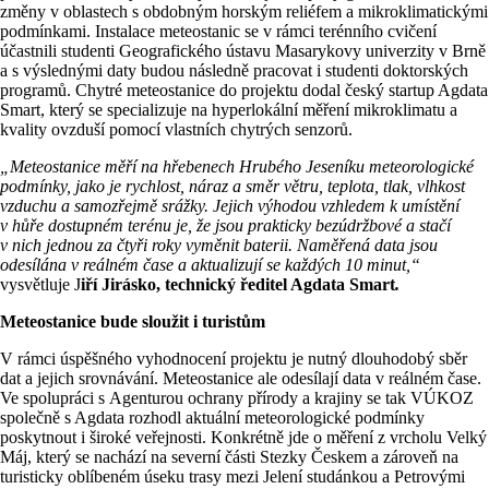
změny v oblastech s obdobným horským reliéfem a mikroklimatickými
podmínkami. Instalace meteostanic se v rámci terénního cvičení
účastnili studenti Geografického ústavu Masarykovy univerzity v Brně
a s výslednými daty budou následně pracovat i studenti doktorských
programů. Chytré meteostanice do projektu dodal český startup Agdata
Smart, který se specializuje na hyperlokální měření mikroklimatu a
kvality ovzduší pomocí vlastních chytrých senzorů.
„Meteostanice měří na hřebenech Hrubého Jeseníku meteorologické
podmínky, jako je rychlost, náraz a směr větru, teplota, tlak, vlhkost
vzduchu a samozřejmě srážky. Jejich výhodou vzhledem k umístění
v hůře dostupném terénu je, že jsou prakticky bezúdržbové a stačí
v nich jednou za čtyři roky vyměnit baterii. Naměřená data jsou
odesílána v reálném čase a aktualizují se každých 10 minut,“
vysvětluje J
iří Jirásko, technický ředitel Agdata Smart
.
Meteostanice bude sloužit i turistům
V rámci úspěšného vyhodnocení projektu je nutný dlouhodobý sběr
dat a jejich srovnávání. Meteostanice ale odesílají data v reálném čase.
Ve spolupráci s Agenturou ochrany přírody a krajiny se tak VÚKOZ
společně s Agdata rozhodl aktuální meteorologické podmínky
poskytnout i široké veřejnosti. Konkrétně jde o měření z vrcholu Velký
Máj, který se nachází na severní části Stezky Českem a zároveň na
turisticky oblíbeném úseku trasy mezi Jelení studánkou a Petrovými