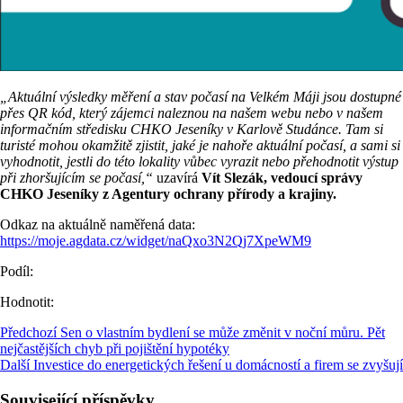
„Aktuální výsledky měření a stav počasí na Velkém Máji jsou dostupné
přes QR kód, který zájemci naleznou na našem webu nebo v našem
informačním středisku CHKO Jeseníky v Karlově Studánce. Tam si
turisté mohou okamžitě zjistit, jaké je nahoře aktuální počasí, a sami si
vyhodnotit, jestli do této lokality vůbec vyrazit nebo přehodnotit výstup
při zhoršujícím se počasí,“
uzavírá
Vít Slezák, vedoucí správy
CHKO Jeseníky z Agentury ochrany přírody a krajiny.
Odkaz na aktuálně naměřená data:
https://moje.agdata.cz/widget/naQxo3N2Qj7XpeWM9
Podíl:
Hodnotit:
Předchozí
Sen o vlastním bydlení se může změnit v noční můru. Pět
nejčastějších chyb při pojištění hypotéky
Další
Investice do energetických řešení u domácností a firem se zvyšují
Související příspěvky