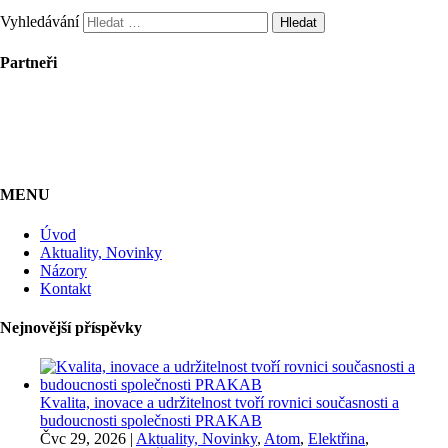
Vyhledávání
Partneři
MENU
Úvod
Aktuality, Novinky
Názory
Kontakt
Nejnovější příspěvky
Kvalita, inovace a udržitelnost tvoří rovnici současnosti a
budoucnosti společnosti PRAKAB
Čvc 29, 2026
|
Aktuality, Novinky
,
Atom
,
Elektřina
,