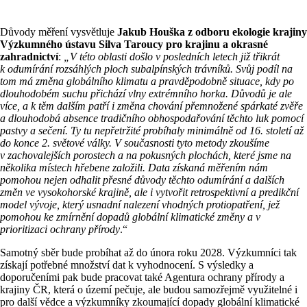
Důvody měření vysvětluje
Jakub Houška z odboru ekologie krajiny
Výzkumného ústavu Silva Taroucy pro krajinu a okrasné
zahradnictví
:
„V této oblasti došlo v posledních letech již třikrát
k odumírání rozsáhlých ploch subalpínských trávníků. Svůj podíl na
tom má změna globálního klimatu a pravděpodobně situace, kdy po
dlouhodobém suchu přichází vlny extrémního horka. Důvodů je ale
více, a k těm dalším patří i změna chování přemnožené spárkaté zvěře
a dlouhodobá absence tradičního obhospodařování těchto luk pomocí
pastvy a sečení
. Ty tu nepřetržité probíhaly minimálně od 16. století až
do konce 2. světové války. V současnosti tyto metody zkoušíme
v zachovalejších porostech a na pokusných plochách, které jsme na
několika místech hřebene založili. Data získaná měřením nám
pomohou nejen odhalit přesné důvody těchto odumírání a dalších
změn ve vysokohorské krajině, ale i vytvořit retrospektivní a predikční
model vývoje, který usnadní nalezení vhodných protiopatření, jež
pomohou ke zmírnění dopadů globální klimatické změny a v
prioritizaci ochrany přírody
.“
Samotný sběr bude probíhat až do února roku 2028. Výzkumníci tak
získají potřebné množství dat k vyhodnocení. S výsledky a
doporučeními pak bude pracovat také Agentura ochrany přírody a
krajiny ČR, která o území pečuje, ale budou samozřejmě využitelné i
pro další vědce a výzkumníky zkoumající dopady globální klimatické