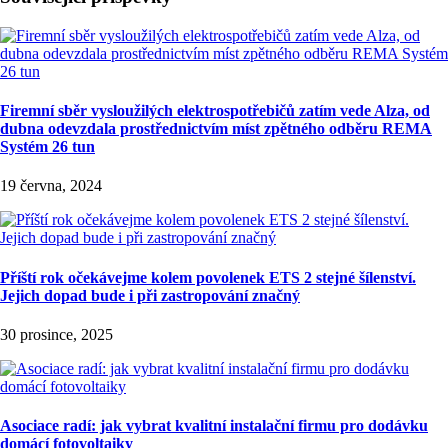
Firemní sběr vysloužilých elektrospotřebičů zatím vede Alza, od
dubna odevzdala prostřednictvím míst zpětného odběru REMA
Systém 26 tun
19 června, 2024
Příští rok očekávejme kolem povolenek ETS 2 stejné šílenství.
Jejich dopad bude i při zastropování značný
30 prosince, 2025
Asociace radí: jak vybrat kvalitní instalační firmu pro dodávku
domácí fotovoltaiky