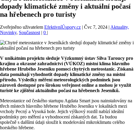
dopady klimatické změny i aktuální počasí
na hřebenech pro turisty
Zveřejněno uživatelem
EfektivníÚspory.cz
|
Čvc 7, 2024
|
Aktuality,
Novinky
,
Současnost
|
0
|
V unikátním projektu sleduje Výzkumný ústav Silva Taroucy pro
krajinu a okrasné zahradnictví (VÚKOZ) místní klima hlavního
hřebene Hrubého Jeseníku pomocí chytrých meteostanic. Získaná
data pomáhají vyhodnotit dopady klimatické změny na místní
přírodu. Výsledky měření meteorologických podmínek jsou
zároveň dostupné pro širokou veřejnost online a mohou je využít
turisté ke zjištění aktuálního počasí na hřebenech Jeseníků.
Meteostanice od českého startupu Agdata Smart jsou nainstalovány na
třech místech hlavního hřebene Hrubého Jeseníku v lokalitách mezi
vrcholy Pecný a Vysoká hole. Jejich výškový rozdíl nabízí ideální
podmínky pro měření a vyhodnocení získaných dat. Ta budou
společně s dalšími údaji sloužit k modelování mikroklimatu celého
horského hřebene.