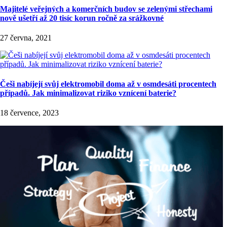
Majitelé veřejných a komerčních budov se zelenými střechami
nově ušetří až 20 tisíc korun ročně za srážkovné
27 června, 2021
Češi nabíjejí svůj elektromobil doma až v osmdesáti procentech
případů. Jak minimalizovat riziko vznícení baterie?
18 července, 2023