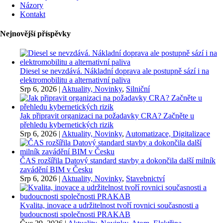
Názory
Kontakt
Nejnovější příspěvky
Diesel se nevzdává. Nákladní doprava ale postupně sází i na
elektromobilitu a alternativní paliva
Srp 6, 2026
|
Aktuality, Novinky
,
Silniční
Jak připravit organizaci na požadavky CRA? Začněte u
přehledu kybernetických rizik
Srp 6, 2026
|
Aktuality, Novinky
,
Automatizace, Digitalizace
ČAS rozšířila Datový standard stavby a dokončila další milník
zavádění BIM v Česku
Srp 6, 2026
|
Aktuality, Novinky
,
Stavebnictví
Kvalita, inovace a udržitelnost tvoří rovnici současnosti a
budoucnosti společnosti PRAKAB