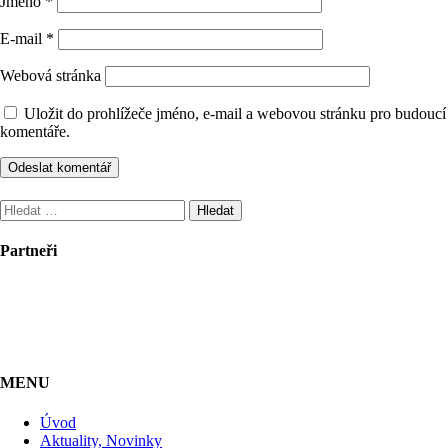
Jméno
*
E-mail
*
Webová stránka
Uložit do prohlížeče jméno, e-mail a webovou stránku pro budoucí
komentáře.
Vyhledávání
Partneři
MENU
Úvod
Aktuality, Novinky