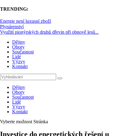
TRENDING:
Energie není luxusní zboží
Plynárenství
Využití pionýrských druhů dřevin při obnově lesů...
Dějiny
Obory
Současnost
Lidé
Výzvy
Kontakt
Dějiny
Obory
Současnost
Lidé
Výzvy
Kontakt
Vyberte možnost Stránka
Investice do energetických řešení u