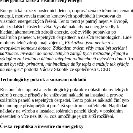
Energetická krize a rostoucí ceny energií
Energetická krize v posledních letech, doprovázená extrémními cenami
energií, motivovala mnoho koncových spotřebitelů investovat do
vlastních energetických řešení. Tento trend je patrný nejen v Evropě,
ale i v dalších částech světa. Vysoké náklady na energie vedly k
hledání alternativních zdrojů energie, což zvýšilo poptávku po
solárních panelech, tepelných čerpadlech a dalších technologiích. Lidé
o obnovitelné zdroje mají zájem.
„Překážkou jsou peníze a v
evropském kontextu dotace. Základem ovšem vždy musí být seriózní
kalkulace. Investici do obnovitelných zdrojů bych rozhodně připojil k
výdajům za kvalitní a účinné zateplení rodinného či bytového domu. To
musí být vždy primární, minimalizuje úniky tepla a snižuje tak výdaje
na energie
,“ podotkl Václav Skoblík ze společnosti UCED.
Technologický pokrok a snižování nákladů
Rostoucí dostupnost a technologický pokrok v oblasti obnovitelných
zdrojů energie přispěly ke snižování nákladů na instalaci a provoz
solárních panelů a tepelných čerpadel. Tento pokles nákladů činí tyto
technologie přístupnějšími pro širší spektrum spotřebitelů. Například
náklady na výrobu a instalaci solárních panelů klesly v posledním
desetiletí o více než 80 %, což umožňuje jejich širší rozšíření​.
Česká republika a investice do energetiky