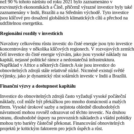
než 90 % tohoto nárůstu od roku 2021 bylo zaznamenáno v
rozvinutých ekonomikách a Číně, přičemž výrazné investice byly také
zaznamenány v Indii, Brazílii a na Středním východě. Tyto investice
jsou klíčové pro dosažení globálních klimatických cílů a přechod na
udržitelnou energetiku​.
Regionální rozdíly v investicích
Navzdory celkovému růstu investic do čisté energie jsou tyto investice
koncentrovány v několika klíčových regionech. V rozvojových zemích
čelí investice do čisté energie výzvám, jako jsou vysoké náklady na
kapitál, nejasné politické rámce a nedostatečná infrastruktura.
Například v Africe a některých částech Asie jsou investice do
obnovitelných zdrojů stále relativně nízké. Nicméně existují světlé
výjimky, jako je dynamický růst solárních investic v Indii a Brazílii​​.
Finanční výzvy a dostupnost kapitálu
Investice do obnovitelných zdrojů často vyžadují vysoké počáteční
náklady, což může být překážkou pro mnoho domácností a malých
firem. Vysoké úrokové sazby a nejistota ohledně dlouhodobých
návratností mohou rovněž odrazovat od těchto investic. Na druhou
stranu, dlouhodobé úspory na provozních nákladech a vládní pobídky
mohou tyto bariéry částečně překonat. Financování obnovitelných
projektů je kritickým faktorem pro jejich úspěch a růst​.