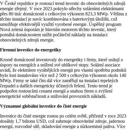
V České republice je rostoucí trend investic do obnovitelných zdrojů
energie zřejmý. V roce 2023 pokrylo střechy solárními elektrárnami
přes 80 tisíc domácností s celkovým výkonem 823,3 MWp. Většina z
těchto instalací je navíc kombinována s bateriovými úložišti, což
umožňuje efektivnější využití vyrobené energie. Úspěšný program
Nová zelená úsporám je hlavním motorem těchto investic, který
pomáhá domácnostem snížit počáteční náklady na instalaci
obnovitelných zdrojů energie​.
Firemní investice do energetiky
Kromě domácností investovaly do energetiky i firmy, které usilují o
úspory na energiích a snížení své uhlíkové stopy. Solární asociace
uvádí, že elektráren vyrábějících energii pro vlastní spotřebu podniků
bylo loni instalováno více než 2 500 s celkovým výkonem okolo 140
MWp. Firmy se také čím dál více zaměřují na instalaci tepelných
čerpadel a dalších energeticky účinných řešení. Tento trend je
podpořen rostoucími cenami energií a snahou firem o zvýšení
energetické soběstačnosti a snižování provozních nákladů​.
Významné globální investice do čisté energie
Investice do čisté energie rostou po celém světě, přičemž v roce 2023
dosáhly 1,7 bilionu USD, což zahrnuje obnovitelné zdroje, jadernou
energii, rozvodné sítě, skladování energie a nízkoemisní paliva. Více