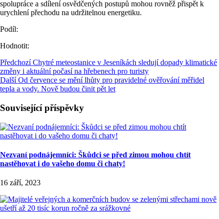
spolupráce a sdílení osvědčených postupů mohou rovněž přispět k
urychlení přechodu na udržitelnou energetiku​​.
Podíl:
Hodnotit:
Předchozí
Chytré meteostanice v Jeseníkách sledují dopady klimatické
změny i aktuální počasí na hřebenech pro turisty
Další
Od července se mění lhůty pro pravidelné ověřování měřidel
tepla a vody. Nově budou činit pět let
Související příspěvky
Nezvaní podnájemníci: Škůdci se před zimou mohou chtít
nastěhovat i do vašeho domu či chaty!
16 září, 2023