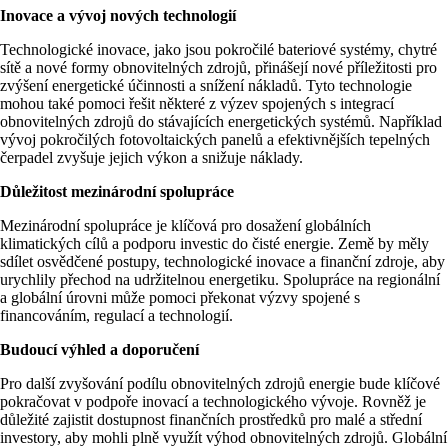
Inovace a vývoj nových technologií
Technologické inovace, jako jsou pokročilé bateriové systémy, chytré
sítě a nové formy obnovitelných zdrojů, přinášejí nové příležitosti pro
zvýšení energetické účinnosti a snížení nákladů. Tyto technologie
mohou také pomoci řešit některé z výzev spojených s integrací
obnovitelných zdrojů do stávajících energetických systémů. Například
vývoj pokročilých fotovoltaických panelů a efektivnějších tepelných
čerpadel zvyšuje jejich výkon a snižuje náklady​​.
Důležitost mezinárodní spolupráce
Mezinárodní spolupráce je klíčová pro dosažení globálních
klimatických cílů a podporu investic do čisté energie. Země by měly
sdílet osvědčené postupy, technologické inovace a finanční zdroje, aby
urychlily přechod na udržitelnou energetiku. Spolupráce na regionální
a globální úrovni může pomoci překonat výzvy spojené s
financováním, regulací a technologií​.
Budoucí výhled a doporučení
Pro další zvyšování podílu obnovitelných zdrojů energie bude klíčové
pokračovat v podpoře inovací a technologického vývoje. Rovněž je
důležité zajistit dostupnost finančních prostředků pro malé a střední
investory, aby mohli plně využít výhod obnovitelných zdrojů. Globální