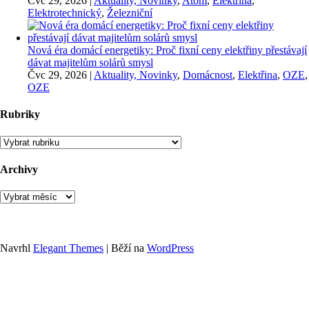
Čvc 29, 2026
|
Aktuality, Novinky
,
Atom
,
Elektřina
,
Elektrotechnický
,
Železniční
Nová éra domácí energetiky: Proč fixní ceny elektřiny přestávají
dávat majitelům solárů smysl
Čvc 29, 2026
|
Aktuality, Novinky
,
Domácnost
,
Elektřina
,
OZE
,
OZE
Rubriky
Rubriky
Archivy
Archivy
Navrhl
Elegant Themes
| Běží na
WordPress