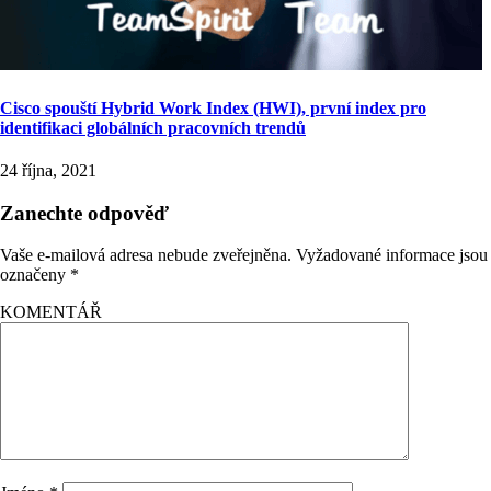
Cisco spouští Hybrid Work Index (HWI), první index pro
identifikaci globálních pracovních trendů
24 října, 2021
Zanechte odpověď
Vaše e-mailová adresa nebude zveřejněna.
Vyžadované informace jsou
označeny
*
KOMENTÁŘ