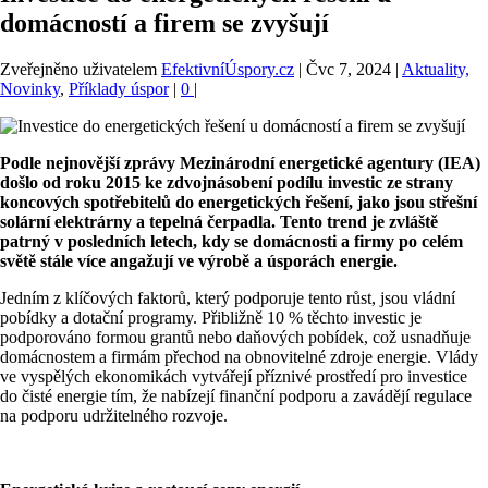
domácností a firem se zvyšují
Zveřejněno uživatelem
EfektivníÚspory.cz
|
Čvc 7, 2024
|
Aktuality,
Novinky
,
Příklady úspor
|
0
|
Podle nejnovější zprávy Mezinárodní energetické agentury (IEA)
došlo od roku 2015 ke zdvojnásobení podílu investic ze strany
koncových spotřebitelů do energetických řešení, jako jsou střešní
solární elektrárny a tepelná čerpadla. Tento trend je zvláště
patrný v posledních letech, kdy se domácnosti a firmy po celém
světě stále více angažují ve výrobě a úsporách energie.
Jedním z klíčových faktorů, který podporuje tento růst, jsou vládní
pobídky a dotační programy. Přibližně 10 % těchto investic je
podporováno formou grantů nebo daňových pobídek, což usnadňuje
domácnostem a firmám přechod na obnovitelné zdroje energie. Vlády
ve vyspělých ekonomikách vytvářejí příznivé prostředí pro investice
do čisté energie tím, že nabízejí finanční podporu a zavádějí regulace
na podporu udržitelného rozvoje​.