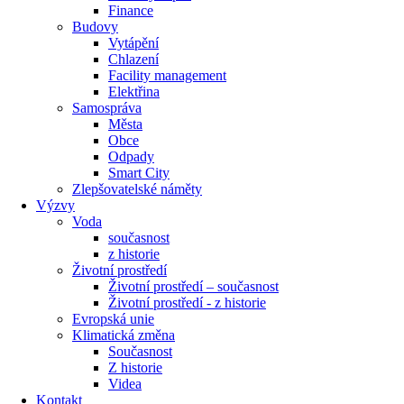
Finance
Budovy
Vytápění
Chlazení
Facility management
Elektřina
Samospráva
Města
Obce
Odpady
Smart City
Zlepšovatelské náměty
Výzvy
Voda
současnost
z historie
Životní prostředí
Životní prostředí – současnost
Životní prostředí ​- z historie
Evropská unie
Klimatická změna
Současnost
Z historie
Videa
Kontakt