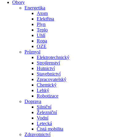
Obory
Energetika
Atom
Elektřina
Plyn
Teplo
Uhlí
Ropa
OZE
Průmysl
Elektrotechnický
Strojírenství
Hutnictví
Stavebnictví
Zpracovatelský
Chemický
Lehký
Robotizace
Doprava
Silniční
Železniční
Vodní
Letecká
Čistá mobilita
Zdravotnictví