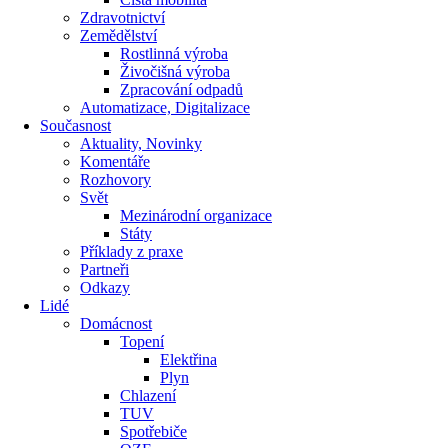
Zdravotnictví
Zemědělství
Rostlinná výroba
Živočišná výroba
Zpracování odpadů
Automatizace, Digitalizace
Současnost
Aktuality, Novinky
Komentáře
Rozhovory
Svět
Mezinárodní organizace
Státy
Příklady z praxe
Partneři
Odkazy
Lidé
Domácnost
Topení
Elektřina
Plyn
Chlazení
TUV
Spotřebiče