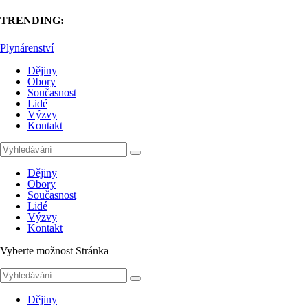
TRENDING:
Plynárenství
Dějiny
Obory
Současnost
Lidé
Výzvy
Kontakt
Dějiny
Obory
Současnost
Lidé
Výzvy
Kontakt
Vyberte možnost Stránka
Dějiny