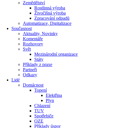
Zemědělství
Rostlinná výroba
Živočišná výroba
Zpracování odpadů
Automatizace, Digitalizace
Současnost
Aktuality, Novinky
Komentáře
Rozhovory
Svět
Mezinárodní organizace
Státy
Příklady z praxe
Partneři
Odkazy
Lidé
Domácnost
Topení
Elektřina
Plyn
Chlazení
TUV
Spotřebiče
OZE
Příklady úspor