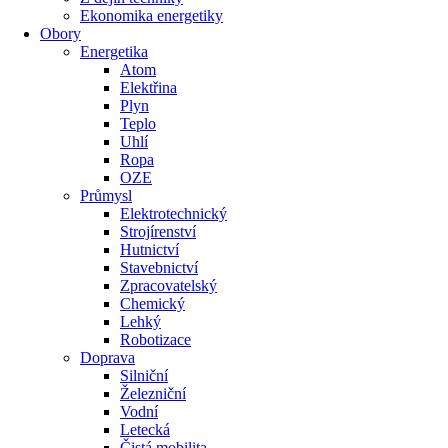
Ekonomika energetiky
Obory
Energetika
Atom
Elektřina
Plyn
Teplo
Uhlí
Ropa
OZE
Průmysl
Elektrotechnický
Strojírenství
Hutnictví
Stavebnictví
Zpracovatelský
Chemický
Lehký
Robotizace
Doprava
Silniční
Železniční
Vodní
Letecká
Čistá mobilita