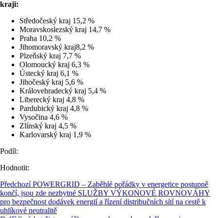
kraji:
Středočeský kraj 15,2 %
Moravskoslezský kraj 14,7 %
Praha 10,2 %
Jihomoravský kraj8,2 %
Plzeňský kraj 7,7 %
Olomoucký kraj 6,3 %
Ústecký kraj 6,1 %
Jihočeský kraj 5,6 %
Královehradecký kraj 5,4 %
Liberecký kraj 4,8 %
Pardubický kraj 4,8 %
Vysočina 4,6 %
Zlínský kraj 4,5 %
Karlovarský kraj 1,9 %
Podíl:
Hodnotit:
Předchozí
POWERGRID – Zaběhlé pořádky v energetice postupně
končí, jsou zde nezbytné SLUŽBY VÝKONOVÉ ROVNOVÁHY
pro bezpečnost dodávek energií a řízení distribučních sítí na cestě k
uhlíkové neutralitě