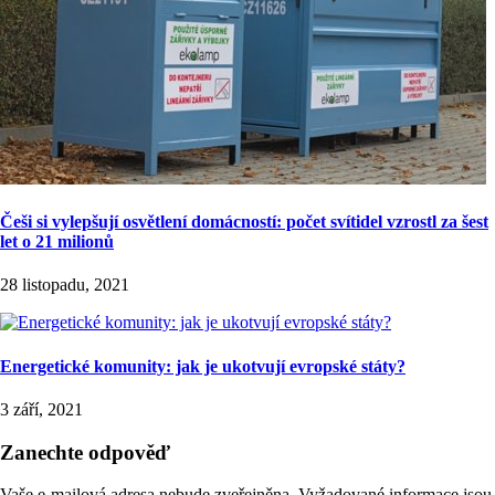
Češi si vylepšují osvětlení domácností: počet svítidel vzrostl za šest
let o 21 milionů
28 listopadu, 2021
Energetické komunity: jak je ukotvují evropské státy?
3 září, 2021
Zanechte odpověď
Vaše e-mailová adresa nebude zveřejněna.
Vyžadované informace jsou