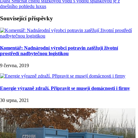
Další
Smíchat čistou srážkovou vodu s vodou splaškovou je z
dnešního pohledu luxus
Související příspěvky
Komentář: Nadnárodní výrobci potravin zatěžují životní
prostředí nadbytečnou logistikou
9 června, 2019
Energie výrazně zdraží. Připravit se musejí domácnosti i firmy
30 srpna, 2021