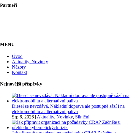
Partneři
MENU
Úvod
Aktuality, Novinky
Názory
Kontakt
Nejnovější příspěvky
Diesel se nevzdává. Nákladní doprava ale postupně sází i na
elektromobilitu a alternativní paliva
Srp 6, 2026
|
Aktuality, Novinky
,
Silniční
Jak připravit organizaci na požadavky CRA? Začněte u