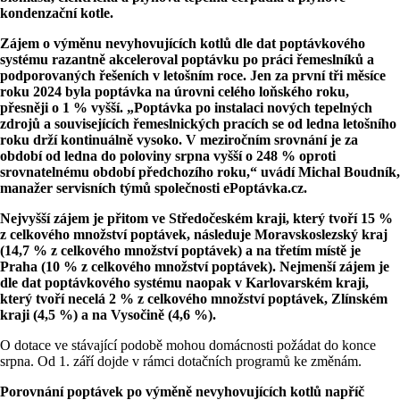
kondenzační kotle.
Zájem o výměnu nevyhovujících kotlů dle dat poptávkového
systému razantně akceleroval poptávku po práci řemeslníků a
podporovaných řešeních v letošním roce. Jen za první tři měsíce
roku 2024 byla poptávka na úrovni celého loňského roku,
přesněji o 1 % vyšší. „Poptávka po instalaci nových tepelných
zdrojů a souvisejících řemeslnických pracích se od ledna letošního
roku drží kontinuálně vysoko. V meziročním srovnání je za
období od ledna do poloviny srpna vyšší o 248 % oproti
srovnatelnému období předchozího roku,“ uvádí Michal Boudník,
manažer servisních týmů společnosti ePoptávka.cz.
Nejvyšší zájem je přitom ve Středočeském kraji, který tvoří 15 %
z celkového množství poptávek, následuje Moravskoslezský kraj
(14,7 % z celkového množství poptávek) a na třetím místě je
Praha (10 % z celkového množství poptávek). Nejmenší zájem je
dle dat poptávkového systému naopak v Karlovarském kraji,
který tvoří necelá 2 % z celkového množství poptávek, Zlínském
kraji (4,5 %) a na Vysočině (4,6 %).
O dotace ve stávající podobě mohou domácnosti požádat do konce
srpna. Od 1. září dojde v rámci dotačních programů ke změnám.
Porovnání poptávek po výměně nevyhovujících kotlů napříč