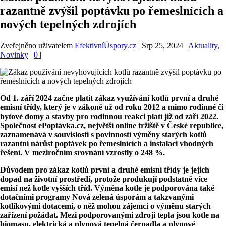
razantně zvýšil poptávku po řemeslnících a
nových tepelných zdrojích
Zveřejněno uživatelem
EfektivníÚspory.cz
|
Srp 25, 2024
|
Aktuality,
Novinky
|
0
|
Od 1. září 2024 začne platit zákaz využívání kotlů první a druhé
emisní třídy, který je v zákoně už od roku 2012 a mimo rodinné či
bytové domy a stavby pro rodinnou reakci platí již od září 2022.
Společnost ePoptávka.cz, největší online tržiště v České republice,
zaznamenává v souvislosti s povinností výměny starých kotlů
razantní nárůst poptávek po řemeslnících a instalaci vhodných
řešení. V meziročním srovnání vzrostly o 248 %.
Důvodem pro zákaz kotlů první a druhé emisní třídy je jejich
dopad na životní prostředí, protože produkují podstatně více
emisí než kotle vyšších tříd. Výměna kotle je podporována také
dotačními programy Nová zelená úsporám a takzvanými
kotlíkovými dotacemi, o něž mohou zájemci o výměnu starých
zařízení požádat. Mezi podporovanými zdroji tepla jsou kotle na
biomasu, elektrická a plynová tepelná čerpadla a plynové