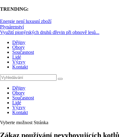
TRENDING:
Energie není luxusní zboží
Plynárenství
Využití pionýrských druhů dřevin při obnově lesů...
Dějiny
Obory
Současnost
Lidé
Výzvy
Kontakt
Dějiny
Obory
Současnost
Lidé
Výzvy
Kontakt
Vyberte možnost Stránka
Zákaz používání nevyhovujících kotlů