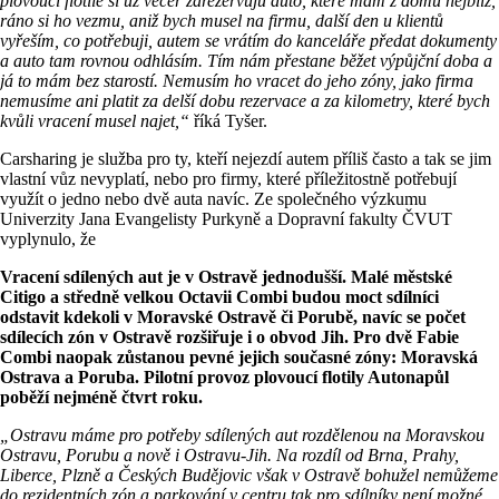
plovoucí flotile si už večer zarezervuju auto, které mám z domu nejblíž,
ráno si ho vezmu, aniž bych musel na firmu, další den u klientů
vyřeším, co potřebuji, autem se vrátím do kanceláře předat dokumenty
a auto tam rovnou odhlásím. Tím nám přestane běžet výpůjční doba a
já to mám bez starostí. Nemusím ho vracet do jeho zóny, jako firma
nemusíme ani platit za delší dobu rezervace a za kilometry, které bych
kvůli vracení musel najet,“
říká Tyšer.
Carsharing je služba pro ty, kteří nejezdí autem příliš často a tak se jim
vlastní vůz nevyplatí, nebo pro firmy, které příležitostně potřebují
využít o jedno nebo dvě auta navíc. Ze společného výzkumu
Univerzity Jana Evangelisty Purkyně a Dopravní fakulty ČVUT
vyplynulo, že
Vracení sdílených aut je v Ostravě jednodušší. Malé městské
Citigo a středně velkou Octavii Combi budou moct sdílníci
odstavit kdekoli v Moravské Ostravě či Porubě, navíc se počet
sdílecích zón v Ostravě rozšiřuje i o obvod Jih. Pro dvě Fabie
Combi naopak zůstanou pevné jejich současné zóny: Moravská
Ostrava a Poruba. Pilotní provoz plovoucí flotily Autonapůl
poběží nejméně čtvrt roku.
„Ostravu máme pro potřeby sdílených aut rozdělenou na Moravskou
Ostravu, Porubu a nově i Ostravu-Jih. Na rozdíl od Brna, Prahy,
Liberce, Plzně a Českých Budějovic však v Ostravě bohužel nemůžeme
do rezidentních zón a parkování v centru tak pro sdílníky není možné.