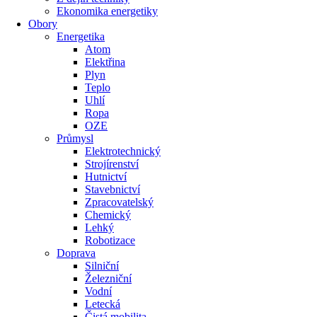
Ekonomika energetiky
Obory
Energetika
Atom
Elektřina
Plyn
Teplo
Uhlí
Ropa
OZE
Průmysl
Elektrotechnický
Strojírenství
Hutnictví
Stavebnictví
Zpracovatelský
Chemický
Lehký
Robotizace
Doprava
Silniční
Železniční
Vodní
Letecká
Čistá mobilita