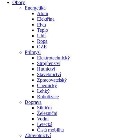
Obory
Energetika
Atom
Elektřina
Plyn
Teplo
Uhlí
Ropa
OZE
Průmysl
Elektrotechnický
Strojírenství
Hutnictví
Stavebnictví
Zpracovatelský
Chemický
Lehký
Robotizace
Doprava
Silniční
Železniční
Vodní
Letecká
Čistá mobilita
Zdravotnictví