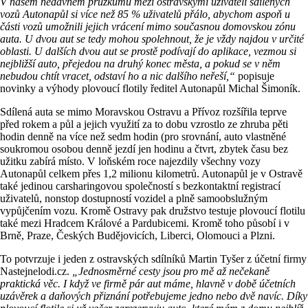
V našem nedávném průzkumu mezi ostravskými uživateli sdílených
vozů Autonapůl si více než 85 % uživatelů přálo, abychom aspoň u
části vozů umožnili jejich vrácení mimo současnou domovskou zónu
auta. U dvou aut se tedy mohou spolehnout, že je vždy najdou v určité
oblasti. U dalších dvou aut se prostě podívají do aplikace, vezmou si
nejbližší auto, přejedou na druhý konec města, a pokud se v něm
nebudou chtít vracet, odstaví ho a nic dalšího neřeší,“
popisuje
novinky a výhody plovoucí flotily ředitel Autonapůl Michal Šimoník.
Sdílená auta se mimo Moravskou Ostravu a Přívoz rozšířila teprve
před rokem a půl a jejich využití za to dobu vzrostlo ze zhruba pěti
hodin denně na více než sedm hodin (pro srovnání, auto vlastněné
soukromou osobou denně jezdí jen hodinu a čtvrt, zbytek času bez
užitku zabírá místo. V loňském roce najezdily všechny vozy
Autonapůl celkem přes 1,2 milionu kilometrů. Autonapůl je v Ostravě
také jedinou carsharingovou společností s bezkontaktní registrací
uživatelů, nonstop dostupností vozidel a plně samoobslužným
vypůjčením vozu. Kromě Ostravy pak družstvo testuje plovoucí flotilu
také mezi Hradcem Králové a Pardubicemi. Kromě toho působí i v
Brně, Praze, Českých Budějovicích, Liberci, Olomouci a Plzni.
To potvrzuje i jeden z ostravských sdílníků Martin Tyšer z účetní firmy
Nastejnelodi.cz.
„Jednosměrné cesty jsou pro mě až nečekaně
praktická věc. I když ve firmě pár aut máme, hlavně v době účetních
uzávěrek a daňových přiznání potřebujeme jedno nebo dvě navíc. Díky