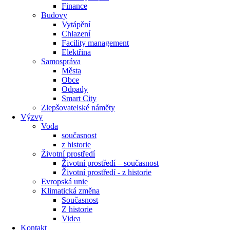
Finance
Budovy
Vytápění
Chlazení
Facility management
Elektřina
Samospráva
Města
Obce
Odpady
Smart City
Zlepšovatelské náměty
Výzvy
Voda
současnost
z historie
Životní prostředí
Životní prostředí – současnost
Životní prostředí ​- z historie
Evropská unie
Klimatická změna
Současnost
Z historie
Videa
Kontakt