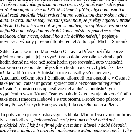
V našem nedávném průzkumu mezi ostravskými uživateli sdílených
vozů Autonapůl si více než 85 % uživatelů přálo, abychom aspoň u
části vozů umožnili jejich vrácení mimo současnou domovskou zónu
auta. U dvou aut se tedy mohou spolehnout, že je vždy najdou v určité
oblasti. U dalších dvou aut se prostě podívají do aplikace, vezmou si
nejbližší auto, přejedou na druhý konec města, a pokud se v něm
nebudou chtít vracet, odstaví ho a nic dalšího neřeší,“
popisuje
novinky a výhody plovoucí flotily ředitel Autonapůl Michal Šimoník.
Sdílená auta se mimo Moravskou Ostravu a Přívoz rozšířila teprve
před rokem a půl a jejich využití za to dobu vzrostlo ze zhruba pěti
hodin denně na více než sedm hodin (pro srovnání, auto vlastněné
soukromou osobou denně jezdí jen hodinu a čtvrt, zbytek času bez
užitku zabírá místo. V loňském roce najezdily všechny vozy
Autonapůl celkem přes 1,2 milionu kilometrů. Autonapůl je v Ostravě
také jedinou carsharingovou společností s bezkontaktní registrací
uživatelů, nonstop dostupností vozidel a plně samoobslužným
vypůjčením vozu. Kromě Ostravy pak družstvo testuje plovoucí flotilu
také mezi Hradcem Králové a Pardubicemi. Kromě toho působí i v
Brně, Praze, Českých Budějovicích, Liberci, Olomouci a Plzni.
To potvrzuje i jeden z ostravských sdílníků Martin Tyšer z účetní firmy
Nastejnelodi.cz.
„Jednosměrné cesty jsou pro mě až nečekaně
praktická věc. I když ve firmě pár aut máme, hlavně v době účetních
uzávěrek a daňových přiznání potřebujeme jedno nebo dvě navíc. Díky