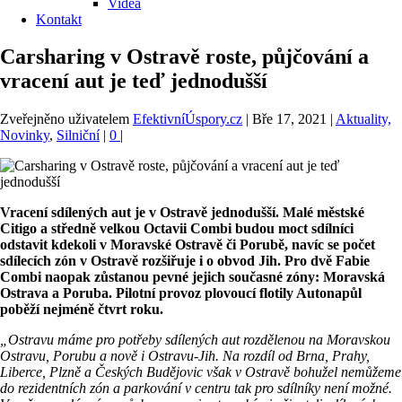
Videa
Kontakt
Carsharing v Ostravě roste, půjčování a
vracení aut je teď jednodušší
Zveřejněno uživatelem
EfektivníÚspory.cz
|
Bře 17, 2021
|
Aktuality,
Novinky
,
Silniční
|
0
|
Vracení sdílených aut je v Ostravě jednodušší. Malé městské
Citigo a středně velkou Octavii Combi budou moct sdílníci
odstavit kdekoli v Moravské Ostravě či Porubě, navíc se počet
sdílecích zón v Ostravě rozšiřuje i o obvod Jih. Pro dvě Fabie
Combi naopak zůstanou pevné jejich současné zóny: Moravská
Ostrava a Poruba. Pilotní provoz plovoucí flotily Autonapůl
poběží nejméně čtvrt roku.
„Ostravu máme pro potřeby sdílených aut rozdělenou na Moravskou
Ostravu, Porubu a nově i Ostravu-Jih. Na rozdíl od Brna, Prahy,
Liberce, Plzně a Českých Budějovic však v Ostravě bohužel nemůžeme
do rezidentních zón a parkování v centru tak pro sdílníky není možné.