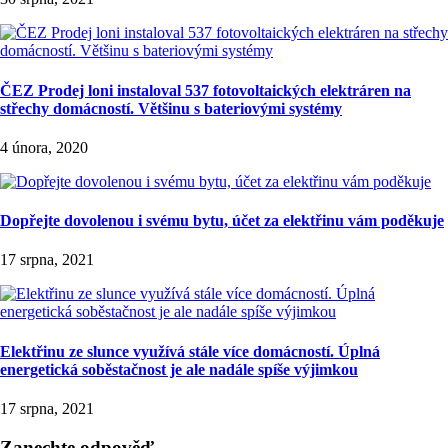
ČEZ Prodej loni instaloval 537 fotovoltaických elektráren na
střechy domácností. Většinu s bateriovými systémy
4 února, 2020
Dopřejte dovolenou i svému bytu, účet za elektřinu vám poděkuje
17 srpna, 2021
Elektřinu ze slunce využívá stále více domácností. Úplná
energetická soběstačnost je ale nadále spíše výjimkou
17 srpna, 2021
Zanechte odpověď