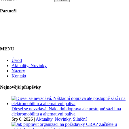
Partneři
MENU
Úvod
Aktuality, Novinky
Názory
Kontakt
Nejnovější příspěvky
Diesel se nevzdává. Nákladní doprava ale postupně sází i na
elektromobilitu a alternativní paliva
Srp 6, 2026
|
Aktuality, Novinky
,
Silniční