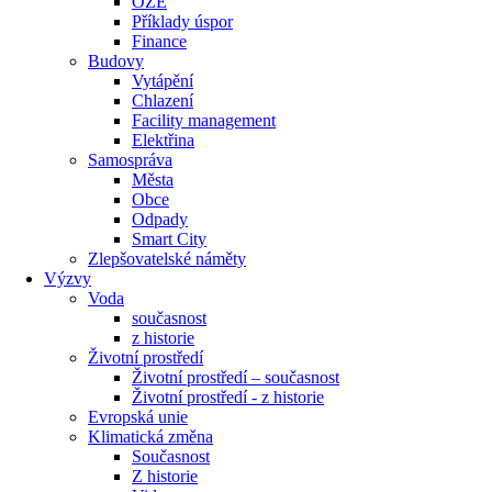
OZE
Příklady úspor
Finance
Budovy
Vytápění
Chlazení
Facility management
Elektřina
Samospráva
Města
Obce
Odpady
Smart City
Zlepšovatelské náměty
Výzvy
Voda
současnost
z historie
Životní prostředí
Životní prostředí – současnost
Životní prostředí ​- z historie
Evropská unie
Klimatická změna
Současnost
Z historie