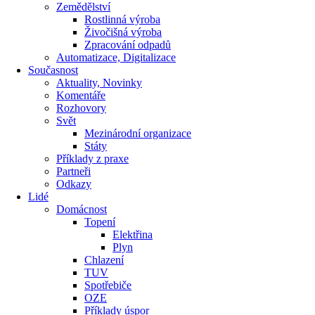
Zemědělství
Rostlinná výroba
Živočišná výroba
Zpracování odpadů
Automatizace, Digitalizace
Současnost
Aktuality, Novinky
Komentáře
Rozhovory
Svět
Mezinárodní organizace
Státy
Příklady z praxe
Partneři
Odkazy
Lidé
Domácnost
Topení
Elektřina
Plyn
Chlazení
TUV
Spotřebiče
OZE
Příklady úspor