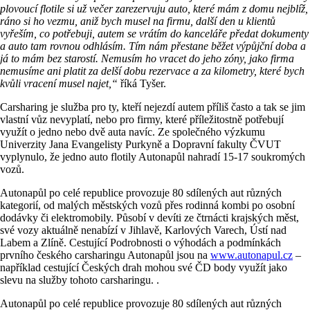
plovoucí flotile si už večer zarezervuju auto, které mám z domu nejblíž,
ráno si ho vezmu, aniž bych musel na firmu, další den u klientů
vyřeším, co potřebuji, autem se vrátím do kanceláře předat dokumenty
a auto tam rovnou odhlásím. Tím nám přestane běžet výpůjční doba a
já to mám bez starostí. Nemusím ho vracet do jeho zóny, jako firma
nemusíme ani platit za delší dobu rezervace a za kilometry, které bych
kvůli vracení musel najet,“
říká Tyšer.
Carsharing je služba pro ty, kteří nejezdí autem příliš často a tak se jim
vlastní vůz nevyplatí, nebo pro firmy, které příležitostně potřebují
využít o jedno nebo dvě auta navíc. Ze společného výzkumu
Univerzity Jana Evangelisty Purkyně a Dopravní fakulty ČVUT
vyplynulo, že jedno auto flotily Autonapůl nahradí 15-17 soukromých
vozů.
Autonapůl po celé republice provozuje 80 sdílených aut různých
kategorií, od malých městských vozů přes rodinná kombi po osobní
dodávky či elektromobily. Působí v devíti ze čtrnácti krajských měst,
své vozy aktuálně nenabízí v Jihlavě, Karlových Varech, Ústí nad
Labem a Zlíně. Cestující Podrobnosti o výhodách a podmínkách
prvního českého carsharingu Autonapůl jsou na
www.autonapul.cz
–
například cestující Českých drah mohou své ČD body využít jako
slevu na služby tohoto carsharingu. .
Autonapůl po celé republice provozuje 80 sdílených aut různých