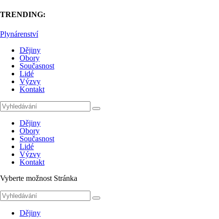
TRENDING:
Plynárenství
Dějiny
Obory
Současnost
Lidé
Výzvy
Kontakt
Dějiny
Obory
Současnost
Lidé
Výzvy
Kontakt
Vyberte možnost Stránka
Dějiny