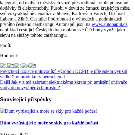
kategorií, od malých městských vozů přes rodinná kombi po osobní
dodávky či elektromobily. Působí v devíti ze čtrnácti krajských měst,
své vozy aktuálně nenabízí v Jihlavě, Karlových Varech, Ústí nad
Labem a Zlíně. Cestující Podrobnosti o výhodách a podmínkách
prvního českého carsharingu Autonapůl jsou na
www.autonapul.cz
–
například cestující Českých drah mohou své ČD body využít jako
slevu na služby tohoto carsharingu.
Podíl:
Hodnotit:
Předchozí
Izolace uhlovodíků výrobou DCPD je příkladem využití
vedlejšího produktu v petrochemii
Další
Jak v zimě zabránit elektrickému zkratu při umístění ohřívače
vody do nevytápěných prostor?
Související příspěvky
Dům vyrůstající z moře se skly pro každé počasí
30 srpna, 2021