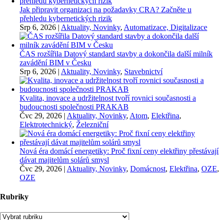
Jak připravit organizaci na požadavky CRA? Začněte u
přehledu kybernetických rizik
Srp 6, 2026
|
Aktuality, Novinky
,
Automatizace, Digitalizace
ČAS rozšířila Datový standard stavby a dokončila další milník
zavádění BIM v Česku
Srp 6, 2026
|
Aktuality, Novinky
,
Stavebnictví
Kvalita, inovace a udržitelnost tvoří rovnici současnosti a
budoucnosti společnosti PRAKAB
Čvc 29, 2026
|
Aktuality, Novinky
,
Atom
,
Elektřina
,
Elektrotechnický
,
Železniční
Nová éra domácí energetiky: Proč fixní ceny elektřiny přestávají
dávat majitelům solárů smysl
Čvc 29, 2026
|
Aktuality, Novinky
,
Domácnost
,
Elektřina
,
OZE
,
OZE
Rubriky
Rubriky