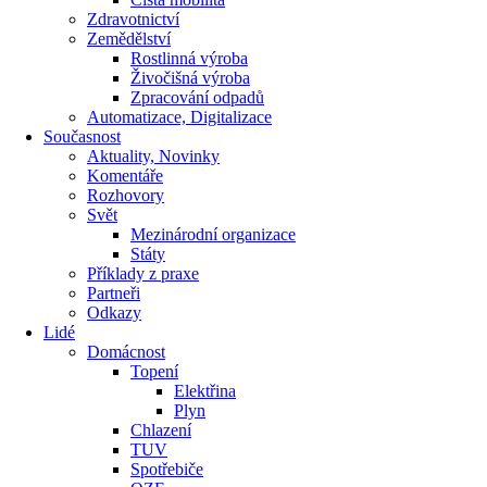
Zdravotnictví
Zemědělství
Rostlinná výroba
Živočišná výroba
Zpracování odpadů
Automatizace, Digitalizace
Současnost
Aktuality, Novinky
Komentáře
Rozhovory
Svět
Mezinárodní organizace
Státy
Příklady z praxe
Partneři
Odkazy
Lidé
Domácnost
Topení
Elektřina
Plyn
Chlazení
TUV
Spotřebiče