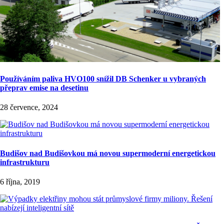
Používáním paliva HVO100 snížil DB Schenker u vybraných
přeprav emise na desetinu
28 července, 2024
Budišov nad Budišovkou má novou supermoderní energetickou
infrastrukturu
6 října, 2019