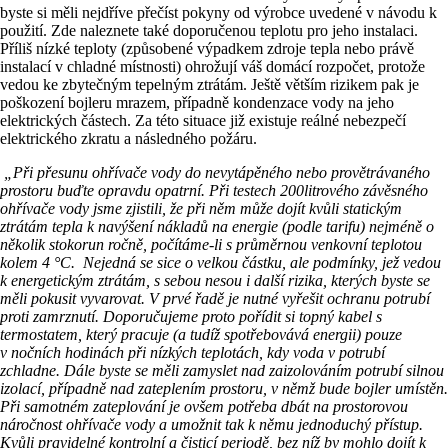
byste si měli nejdříve přečíst pokyny od výrobce uvedené v návodu k
použití. Zde naleznete také doporučenou teplotu pro jeho instalaci.
Příliš nízké teploty (způsobené výpadkem zdroje tepla nebo právě
instalací v chladné místnosti) ohrožují váš domácí rozpočet, protože
vedou ke zbytečným tepelným ztrátám. Ještě větším rizikem pak je
poškození bojleru mrazem, případně kondenzace vody na jeho
elektrických částech. Za této situace již existuje reálné nebezpečí
elektrického zkratu a následného požáru.
„Při přesunu ohřívače vody do nevytápěného nebo provětrávaného
prostoru buďte opravdu opatrní. Při testech 200litrového závěsného
ohřívače vody jsme zjistili, že při něm může dojít kvůli statickým
ztrátám tepla k navýšení nákladů na energie (podle tarifu) nejméně o
několik stokorun ročně, počítáme-li s průměrnou venkovní teplotou
kolem 4
°C
. Nejedná se sice o velkou částku, ale podmínky, jež vedou
k energetickým ztrátám, s sebou nesou i další rizika, kterých byste se
měli pokusit vyvarovat. V prvé řadě je nutné vyřešit ochranu potrubí
proti zamrznutí. Doporučujeme proto pořídit si topný kabel s
termostatem, který pracuje (a tudíž spotřebovává energii) pouze
v nočních hodinách při nízkých teplotách, kdy voda v potrubí
zchladne. Dále byste se měli zamyslet nad zaizolováním potrubí silnou
izolací, případně nad zateplením prostoru, v němž bude bojler umístěn.
Při samotném zateplování je ovšem potřeba dbát na prostorovou
náročnost ohřívače vody a umožnit tak k němu jednoduchý přístup.
Kvůli pravidelné kontrolní a čisticí periodě, bez níž by mohlo dojít k