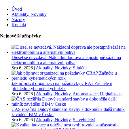
Úvod
Aktuality, Novinky
Názory
Kontakt
Nejnovější příspěvky
Diesel se nevzdává. Nákladní doprava ale postupně sází i na
elektromobilitu a alternativní paliva
Srp 6, 2026
|
Aktuality, Novinky
,
Silniční
Jak připravit organizaci na požadavky CRA? Začněte u
přehledu kybernetických rizik
Srp 6, 2026
|
Aktuality, Novinky
,
Automatizace, Digitalizace
ČAS rozšířila Datový standard stavby a dokončila další milník
zavádění BIM v Česku
Srp 6, 2026
|
Aktuality, Novinky
,
Stavebnictví