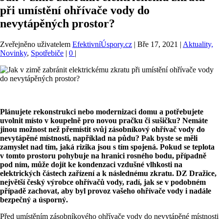
při umístění ohřívače vody do
nevytápěných prostor?
Zveřejněno uživatelem
EfektivníÚspory.cz
|
Bře 17, 2021
|
Aktuality,
Novinky
,
Spotřebiče
|
0
|
Plánujete rekonstrukci nebo modernizaci domu a potřebujete
uvolnit místo v koupelně pro novou pračku či sušičku? Nemáte
jinou možnost než přemístit svůj zásobníkový ohřívač vody do
nevytápěné místnosti, například na půdu? Pak byste se měli
zamyslet nad tím, jaká rizika jsou s tím spojená. Pokud se teplota
v tomto prostoru pohybuje na hranici rosného bodu, případně
pod ním, může dojít ke kondenzaci vzdušné vlhkosti na
elektrických částech zařízení a k následnému zkratu. DZ Dražice,
největší český výrobce ohřívačů vody, radí, jak se v podobném
případě zachovat, aby byl provoz vašeho ohřívače vody i nadále
bezpečný a úsporný.
Před umístěním zásobníkového ohřívače vody do nevytápěné místnosti