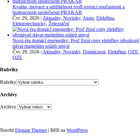
Kvalita, inovace a udržitelnost tvoří rovnici současnosti a
budoucnosti společnosti PRAKAB
Čvc 29, 2026
|
Aktuality, Novinky
,
Atom
,
Elektřina
,
Elektrotechnický
,
Železniční
Nová éra domácí energetiky: Proč fixní ceny elektřiny přestávají
dávat majitelům solárů smysl
Čvc 29, 2026
|
Aktuality, Novinky
,
Domácnost
,
Elektřina
,
OZE
,
OZE
Rubriky
Rubriky
Archivy
Archivy
Navrhl
Elegant Themes
| Běží na
WordPress