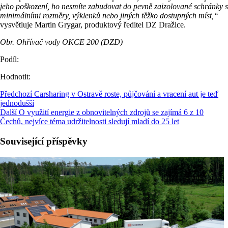
jeho poškození, ho nesmíte zabudovat do pevně zaizolované schránky s
minimálními rozměry, výklenků nebo jiných těžko dostupných míst,“
vysvětluje Martin Grygar, produktový ředitel DZ Dražice.
Obr. Ohřívač vody OKCE 200 (DZD)
Podíl:
Hodnotit:
Předchozí
Carsharing v Ostravě roste, půjčování a vracení aut je teď
jednodušší
Další
O využití energie z obnovitelných zdrojů se zajímá 6 z 10
Čechů, nejvíce téma udržitelnosti sledují mladí do 25 let
Související příspěvky