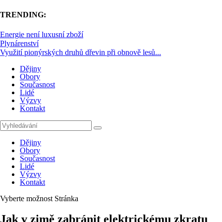
TRENDING:
Energie není luxusní zboží
Plynárenství
Využití pionýrských druhů dřevin při obnově lesů...
Dějiny
Obory
Současnost
Lidé
Výzvy
Kontakt
Dějiny
Obory
Současnost
Lidé
Výzvy
Kontakt
Vyberte možnost Stránka
Jak v zimě zabránit elektrickému zkratu