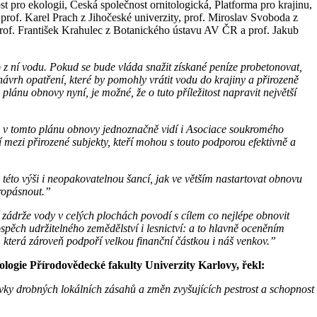
ro ekologii, Česká společnost ornitologická, Platforma pro krajinu,
prof. Karel Prach z Jihočeské univerzity, prof. Miroslav Svoboda z
prof. František Krahulec z Botanického ústavu AV ČR a prof. Jakub
 z ní vodu. Pokud se bude vláda snažit získané peníze probetonovat,
návrh opatření, které by pomohly vrátit vodu do krajiny a přirozeně
lánu obnovy nyní, je možné, že o tuto příležitost napravit největší
ov v tomto plánu obnovy jednoznačně vidí i Asociace soukromého
ří mezi přirozené subjekty, kteří mohou s touto podporou efektivně a
této výši i neopakovatelnou šancí, jak ve větším nastartovat obnovu
propásnout.”
ádrže vody v celých plochách povodí s cílem co nejlépe obnovit
pěch udržitelného zemědělství i lesnictví: a to hlavně oceněním
 která zároveň podpoří velkou finanční částkou i náš venkov.”
logie Přírodovědecké fakulty Univerzity Karlovy, řekl:
ovky drobných lokálních zásahů a změn zvyšujících pestrost a schopnost