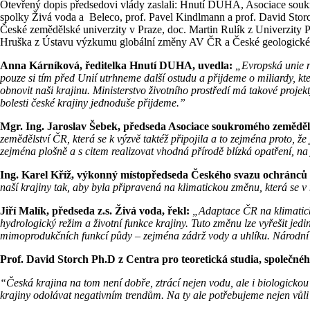
Otevřený dopis předsedovi vlády zaslali: Hnutí DUHA, Asociace soukro
spolky Živá voda a Beleco, prof. Pavel Kindlmann a prof. David Storch
České zemědělské univerzity v Praze, doc. Martin Rulík z Univerzity 
Hruška z Ústavu výzkumu globální změny AV ČR a České geologické 
Anna Kárníková, ředitelka Hnutí DUHA, uvedla:
„Evropská unie n
pouze si tím před Unií utrhneme další ostudu a přijdeme o miliardy, k
obnovit naši krajinu. Ministerstvo životního prostředí má takové projek
bolesti české krajiny jednoduše přijdeme.”
Mgr. Ing. Jaroslav Šebek, předseda Asociace soukromého zeměděl
zemědělství ČR, která se k výzvě taktéž připojila a to zejména proto, že
zejména plošně a s citem realizovat vhodná přírodě blízká opatření, n
Ing. Karel Kříž, výkonný místopředseda Českého svazu ochránců 
naší krajiny tak, aby byla připravená na klimatickou změnu, která se v
Jiří Malík, předseda z.s. Živá voda, řekl:
„Adaptace ČR na klimatick
hydrologický režim a životní funkce krajiny. Tuto změnu lze vyřešit je
mimoprodukčních funkcí půdy – zejména zádrž vody a uhlíku. Národní pl
Prof. David Storch Ph.D z Centra pro teoretická studia, společné
“Česká krajina na tom není dobře, ztrácí nejen vodu, ale i biologickou
krajiny odolávat negativním trendům. Na ty ale potřebujeme nejen vůli