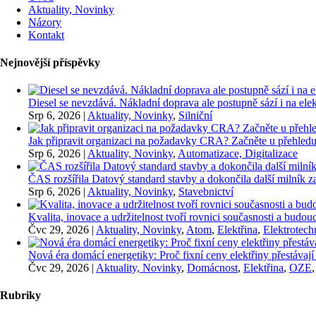
Aktuality, Novinky
Názory
Kontakt
Nejnovější příspěvky
Diesel se nevzdává. Nákladní doprava ale postupně sází i na elekt
Srp 6, 2026
|
Aktuality, Novinky
,
Silniční
Jak připravit organizaci na požadavky CRA? Začněte u přehledu
Srp 6, 2026
|
Aktuality, Novinky
,
Automatizace, Digitalizace
ČAS rozšířila Datový standard stavby a dokončila další milník
Srp 6, 2026
|
Aktuality, Novinky
,
Stavebnictví
Kvalita, inovace a udržitelnost tvoří rovnici současnosti a bu
Čvc 29, 2026
|
Aktuality, Novinky
,
Atom
,
Elektřina
,
Elektrotech
Nová éra domácí energetiky: Proč fixní ceny elektřiny přestávají
Čvc 29, 2026
|
Aktuality, Novinky
,
Domácnost
,
Elektřina
,
OZE
Rubriky