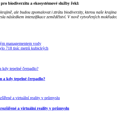
ro biodiverzitu a ekosystémové služby řekl:
rajině, ale budou zpomalovat i ztrátu biodiverzity, kterou naše krajin
sla následkem intenzifikace zemědělství. V nově vytvořených mokřadech
lným managementem vody
ylo 718 tisíc metrů kubických
em a kdy tepelné čerpadlo?
rozšířené a virtuální reality v průmyslu