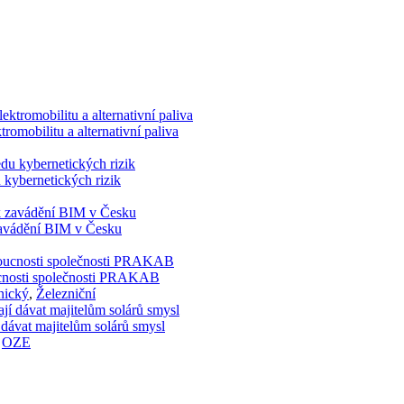
romobilitu a alternativní paliva
 kybernetických rizik
 zavádění BIM v Česku
doucnosti společnosti PRAKAB
nický
,
Železniční
 dávat majitelům solárů smysl
,
OZE