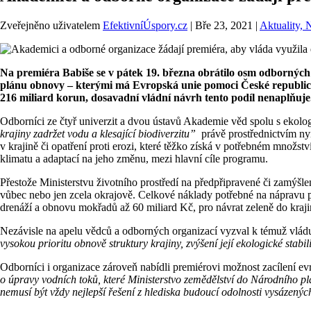
Zveřejněno uživatelem
EfektivníÚspory.cz
|
Bře 23, 2021
|
Aktuality,
Na premiéra Babiše se v pátek 19. března obrátilo osm odborných
plánu obnovy – kterými má Evropská unie pomoci České republice
216 miliard korun, dosavadní vládní návrh tento podíl nenaplňuje
Odborníci ze čtyř univerzit a dvou ústavů Akademie věd spolu s ekol
krajiny zadržet vodu a klesající biodiverzitu”
právě prostřednictvím ny
v krajině či opatření proti erozi, které těžko získá v potřebném množst
klimatu a adaptací na jeho změnu, mezi hlavní cíle programu.
Přestože Ministerstvu životního prostředí na předpřipravené či zamýš
vůbec nebo jen zcela okrajově. Celkové náklady potřebné na nápravu po
drenáží a obnovu mokřadů až 60 miliard Kč, pro návrat zeleně do krajin
Nezávisle na apelu vědců a odborných organizací vyzval k témuž vládu
vysokou prioritu
obnově struktury krajiny, zvýšení její ekologické stab
Odborníci i organizace zároveň nabídli premiérovi možnost zacílení ev
o úpravy vodních toků, které Ministerstvo zemědělství do Národního p
nemusí být vždy nejlepší řešení z hlediska budoucí odolnosti vysázených