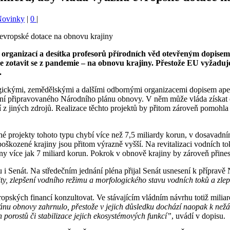
 Novinky
|
0
|
 organizací a desítka profesorů přírodních věd otevřeným dopisem
 zotavit se z pandemie – na obnovu krajiny. Přestože EU vyžaduj
.
ogickými, zemědělskými a dalšími odbornými organizacemi dopisem apel
ní připravovaného Národního plánu obnovy. V něm může vláda získat ch
ví z jiných zdrojů. Realizace těchto projektů by přitom zároveň pomohla
lené projekty tohoto typu chybí více než 7,5 miliardy korun, v dosava
škozené krajiny jsou přitom výrazně vyšší. Na revitalizaci vodních tok
y více jak 7 miliard korun. Pokrok v obnově krajiny by zároveň přinesl
 i Senát. Na středečním jednání pléna přijal Senát usnesení k příprav
ility, zlepšení vodního režimu a morfologického stavu vodních toků a zl
ropských financí konzultovat. Ve stávajícím vládním návrhu totiž mili
lánu obnovy zahrnulo, přestože v jejich důsledku dochází naopak k ne
 porostů či stabilizace jejich ekosystémových funkcí”
, uvádí v dopisu.