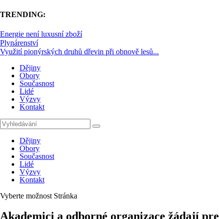
TRENDING:
Energie není luxusní zboží
Plynárenství
Využití pionýrských druhů dřevin při obnově lesů...
Dějiny
Obory
Současnost
Lidé
Výzvy
Kontakt
Dějiny
Obory
Současnost
Lidé
Výzvy
Kontakt
Vyberte možnost Stránka
Akademici a odborné organizace žádají pre