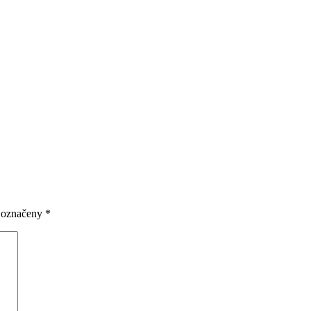
u označeny
*