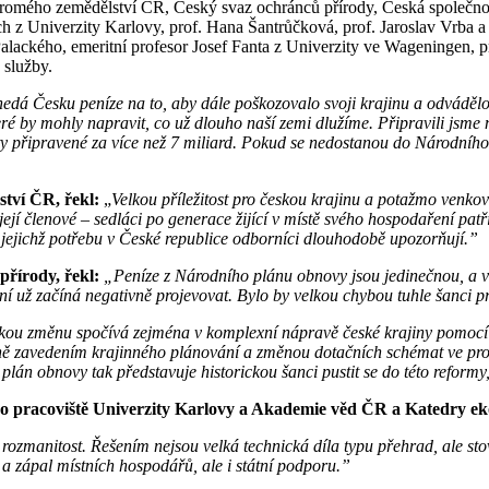
mého zemědělství ČR, Český svaz ochránců přírody, Česká společnost p
 z Univerzity Karlovy, prof. Hana Šantrůčková, prof. Jaroslav Vrba a 
Palackého, emeritní profesor Josef Fanta z Univerzity ve Wageningen, 
služby.
edá Česku peníze na to, aby dále poškozovalo svoji krajinu a odvádělo
teré by mohly napravit, co už dlouho naší zemi dlužíme.
Připravili jsme 
ty připravené za více než 7 miliard. Pokud se nedostanou do Národního p
ství ČR, řekl:
„
Velkou příležitost pro českou krajinu a potažmo venk
 její členové – sedláci po generace žijící v místě svého hospodaření pat
a jejichž potřebu v České republice odborníci dlouhodobě upozorňují.”
přírody, řekl:
„
Peníze z Národního plánu obnovy jsou jedinečnou, a v 
 ní už začíná negativně projevovat. Bylo by velkou chybou tuhle šanci 
ou změnu spočívá zejména v komplexní nápravě české krajiny pomocí z
dině zavedením krajinného plánování a změnou dotačních schémat ve pros
án obnovy tak představuje historickou šanci pustit se do této reformy,
ho pracoviště Univerzity Karlovy a Akademie věd ČR a Katedry eko
 rozmanitost. Řešením nejsou velká technická díla typu přehrad, ale st
 a zápal místních hospodářů, ale i státní podporu.”