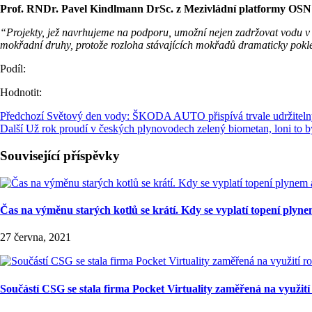
Prof. RNDr. Pavel Kindlmann DrSc. z Mezivládní platformy OSN p
“Projekty, jež navrhujeme na podporu, umožní nejen zadržovat vodu v k
mokřadní druhy, protože rozloha stávajících mokřadů dramaticky pokle
Podíl:
Hodnotit:
Předchozí
Světový den vody: ŠKODA AUTO přispívá trvale udržite
Další
Už rok proudí v českých plynovodech zelený biometan, loni to b
Související příspěvky
Čas na výměnu starých kotlů se krátí. Kdy se vyplatí topení plyn
27 června, 2021
Součástí CSG se stala firma Pocket Virtuality zaměřená na využití 