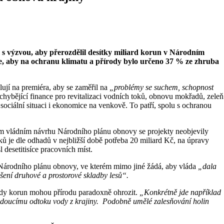
 s výzvou, aby přerozdělil desítky miliard korun v Národním
e, aby na ochranu klimatu a přírody bylo určeno 37 % ze zhruba
ují na premiéra, aby se zaměřil na
„problémy se suchem, schopnost
ybějící finance pro revitalizaci vodních toků, obnovu mokřadů, zeleň
 sociální situaci i ekonomice na venkově. To patří, spolu s ochranou
dním vládním návrhu Národního plánu obnovy se projekty neobjevily
ů je dle odhadů v nejbližší době potřeba 20 miliard Kč, na úpravy
 desetitisíce pracovních míst.
ě Národního plánu obnovy, ve kterém mimo jiné žádá, aby vláda
„dala
epšení druhové a prostorové skladby lesů“.
ardy korun mohou přírodu paradoxně ohrozit.
„Konkrétně jde například
žádoucímu odtoku vody z krajiny. Podobně umělé zalesňování holin