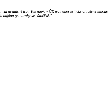
a nyní nesmírně trpí. Tak např. v ČR jsou dnes kriticky ohrožené mnohé
 najdou tyto druhy své útočiště.”