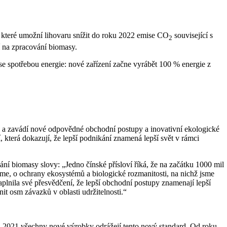
které umožní lihovaru snížit do roku 2022 emise CO
související s
2
í na zpracování biomasy.
se spotřebou energie: nové zařízení začne vyrábět 100 % energie z
í, a zavádí nové odpovědné obchodní postupy a inovativní ekologické
, která dokazují, že lepší podnikání znamená lepší svět v rámci
ní biomasy slovy: „Jedno čínské přísloví říká, že na začátku 1000 mil
líme, o ochrany ekosystémů a biologické rozmanitosti, na nichž jsme
plnila své přesvědčení, že lepší obchodní postupy znamenají lepší
it osm závazků v oblasti udržitelnosti.“
u 2021 všechny nové výrobky odrážejí tento nový standard. Od roku