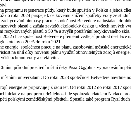
tví.
 programu regenerace půdy, který bude spuštěn v Polsku a jehož cílem 
což do roku 2024 přispěje k celkovému snížení spotřeby vody ze studní
 zachycování biomasy pracuje společnost Belvedere na instalaci doplň
rázových plastů a začala zavádět ekologický design u všech nových výr
ání recyklovaných plastů o 50 % a zvýšit používání recyklovaného skla.
 2022 chce společnost Belvedere přeměnit vedlejší produkt destilace n
rgie kotelny o 20 % do roku 2021.
 energie: společnost pracuje na plánu zásobování městské energetické 
ost na uhlí díky novému plánu využití obnovitelných zdrojů energie, 
větší ochranu vody a efektivitu:
hránit přírodní prostředí místní řeky Pisia-Gągolina vypracováním plá
ístními univerzitami: Do roku 2023 společnost Belvedere navrhne nová 
rojů energie se připravuje již řadu let. Od roku 2012 do roku 2017 spo
ci iniciativ na podporu udržitelnosti. Je spoluzakladatelem Nadace pro 
pěti polskými zemědělskými pěstiteli. Spustila také program Ryzí duch 