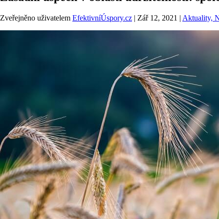
Zveřejněno uživatelem
EfektivníÚspory.cz
|
Zář 12, 2021
|
Aktuality, 