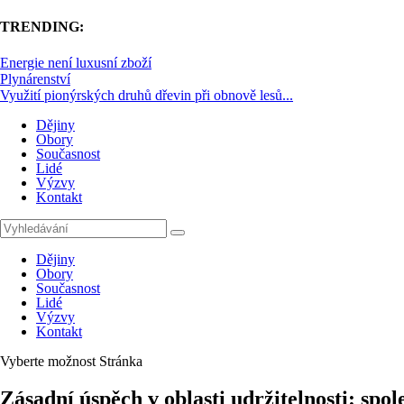
TRENDING:
Energie není luxusní zboží
Plynárenství
Využití pionýrských druhů dřevin při obnově lesů...
Dějiny
Obory
Současnost
Lidé
Výzvy
Kontakt
Dějiny
Obory
Současnost
Lidé
Výzvy
Kontakt
Vyberte možnost Stránka
Zásadní úspěch v oblasti udržitelnosti: spo