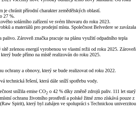
je chránit přírodní charakter zemědělských oblastí.
 o 27 %.
kového solárního zařízení ve svém lihovaru do roku 2023.
obků a materiálů pro prodejní místa. Společnost Belvedere se zavázala
a palivo. Zároveň značka pracuje na plánu využití odpadního tepla
sítě zelenou energií vyrobenou ve vlastní režii od roku 2025. Zároveň
který bude přímo na místě realizován do roku 2025.
nu ochrany a obnovy, který se bude realizovat od roku 2022.
technická řešení, která dále sníží spotřebu vody.
lečnost snížila emise CO
o 42 % díky změně zdrojů paliv. 111 let starý
2
místní ochranu životního prostředí a polské žitné zrno získává pouze z
(Raw Spirit), který byl zahájen ve spolupráci s Technickou univerzitou