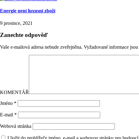
Energie není luxusní zboží
9 prosince, 2021
Zanechte odpověď
Vaše e-mailová adresa nebude zveřejněna.
Vyžadované informace jso
KOMENTÁŘ
Jméno
*
E-mail
*
Webová stránka
Uložit do prohlížeče jméno, e-mail a webovou stránku pro budoucí