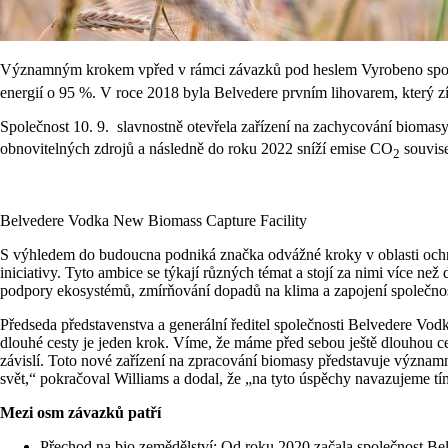
Významným krokem vpřed v rámci závazků pod heslem Vyrobeno spolu s
energií o 95 %. V roce 2018 byla Belvedere prvním lihovarem, který z
Společnost 10. 9. slavnostně otevřela zařízení na zachycování bioma
obnovitelných zdrojů a následně do roku 2022 sníží emise CO
souvise
2
Belvedere Vodka New Biomass Capture Facility
S výhledem do budoucna podniká značka odvážné kroky v oblasti ochran
iniciativy. Tyto ambice se týkají různých témat a stojí za nimi více ne
podpory ekosystémů, zmírňování dopadů na klima a zapojení společnos
Předseda představenstva a generální ředitel společnosti Belvedere Vod
dlouhé cesty je jeden krok. Víme, že máme před sebou ještě dlouhou ce
závislí. Toto nové zařízení na zpracování biomasy představuje význam
svět,“ pokračoval Williams a dodal, že „na tyto úspěchy navazujeme tím
Mezi osm závazků patří
Přechod na bio zemědělství: Od roku 2020 začala společnost Be