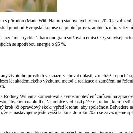
 přírodou (Made With Nature) stanovených v roce 2020 je zařízení, 
ískal grant od Evropské komise na pilotní provoz ambiciózního zařízen
sy a oznámila rychlejší harmonogram snižování emisí CO
souvisejících 
2
jících se spotřebou energie o 95 %.
y životního prostředí ve snaze zachovat oblasti, z nichž žito pocház
ž deset let akademického výzkumu metod a realizace a zaměření na řešení
ti.
ka Rodney Williams komentoval slavnostní otevření zařízení na zpracová
stu, abychom naplnili naše ambice v oblasti péče o krajinu, kterou sdí
ný krok (či opravdový skok) vpřed k tomu, aby společnost Belvedere na
, že si nastavujeme ještě vyšší laťku a do roku 2025 se zavazujeme spln
lvedere nakupovat bio suroviny pro všechny budoucí inovace a od rok