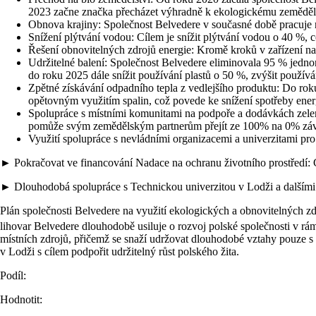
2023 začne značka přecházet výhradně k ekologickému zeměděls
Obnova krajiny: Společnost Belvedere v současné době pracuje na
Snížení plýtvání vodou: Cílem je snížit plýtvání vodou o 40 %, 
Řešení obnovitelných zdrojů energie: Kromě kroků v zařízení na
Udržitelné balení: Společnost Belvedere eliminovala 95 % jedno
do roku 2025 dále snížit používání plastů o 50 %, zvýšit použív
Zpětné získávání odpadního tepla z vedlejšího produktu: Do roku
opětovným využitím spalin, což povede ke snížení spotřeby ene
Spolupráce s místními komunitami na podpoře a dodávkách zelené
pomůže svým zemědělským partnerům přejít ze 100% na 0% závisl
Využití spolupráce s nevládními organizacemi a univerzitami pro 
► Pokračovat ve financování Nadace na ochranu životního prostředí: C
► Dlouhodobá spolupráce s Technickou univerzitou v Lodži a dalšími m
Plán společnosti Belvedere na využití ekologických a obnovitelných zd
lihovar Belvedere dlouhodobě usiluje o rozvoj polské společnosti v rám
místních zdrojů, přičemž se snaží udržovat dlouhodobé vztahy pouze s 
v Lodži s cílem podpořit udržitelný růst polského žita.
Podíl:
Hodnotit: