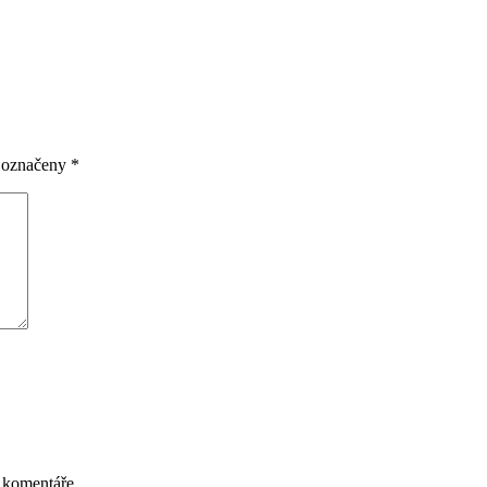
u označeny
*
 komentáře.