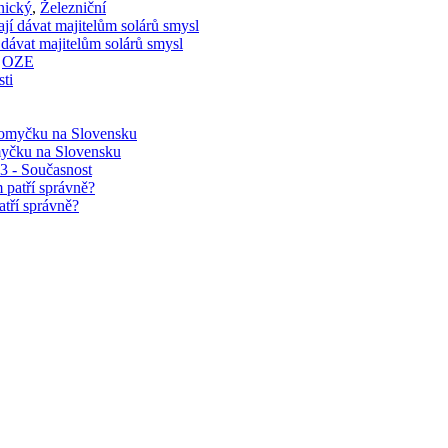
nický
,
Železniční
 dávat majitelům solárů smysl
,
OZE
myčku na Slovensku
03 - Současnost
atří správně?