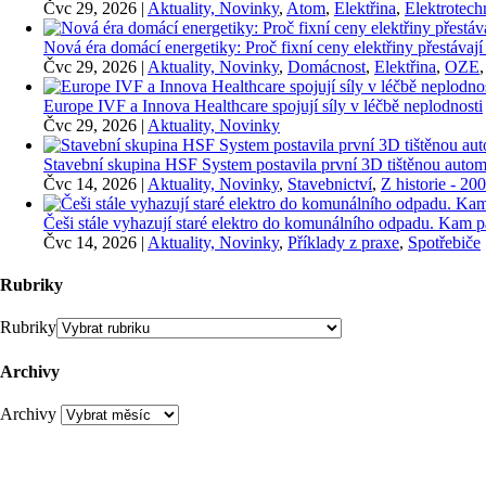
Čvc 29, 2026
|
Aktuality, Novinky
,
Atom
,
Elektřina
,
Elektrotech
Nová éra domácí energetiky: Proč fixní ceny elektřiny přestávají
Čvc 29, 2026
|
Aktuality, Novinky
,
Domácnost
,
Elektřina
,
OZE
Europe IVF a Innova Healthcare spojují síly v léčbě neplodnosti
Čvc 29, 2026
|
Aktuality, Novinky
Stavební skupina HSF System postavila první 3D tištěnou auto
Čvc 14, 2026
|
Aktuality, Novinky
,
Stavebnictví
,
Z historie - 20
Češi stále vyhazují staré elektro do komunálního odpadu. Kam p
Čvc 14, 2026
|
Aktuality, Novinky
,
Příklady z praxe
,
Spotřebiče
Rubriky
Rubriky
Archivy
Archivy