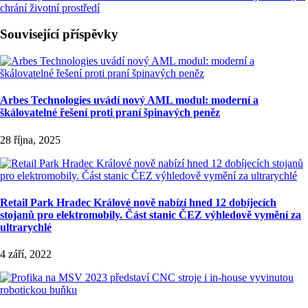
chrání životní prostředí
Související příspěvky
Arbes Technologies uvádí nový AML modul: moderní a
škálovatelné řešení proti praní špinavých peněz
28 října, 2025
Retail Park Hradec Králové nově nabízí hned 12 dobíjecích
stojanů pro elektromobily. Část stanic ČEZ výhledově vymění za
ultrarychlé
4 září, 2022