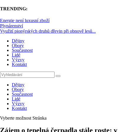
TRENDING:
Energie není luxusní zboží
Plynárenství
Využití pionýrských druhů dřevin při obnově lesů...
Dějiny
Obory
Současnost
Lidé
Výzvy
Kontakt
Dějiny
Obory
Současnost
Lidé
Výzvy
Kontakt
Vyberte možnost Stránka
Zájem o tepelná čerpadla stále roste: v