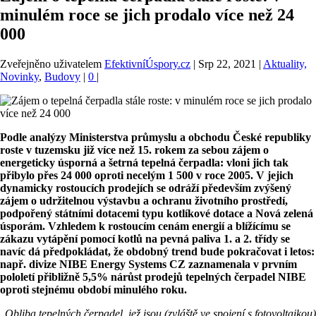
minulém roce se jich prodalo více než 24
000
Zveřejněno uživatelem
EfektivníÚspory.cz
|
Srp 22, 2021
|
Aktuality,
Novinky
,
Budovy
|
0
|
Podle analýzy Ministerstva průmyslu a obchodu České republiky
roste v tuzemsku již více než 15. rokem za sebou zájem o
energeticky úsporná a šetrná tepelná čerpadla: vloni jich tak
přibylo přes 24 000 oproti necelým 1 500 v roce 2005. V jejich
dynamicky rostoucích prodejích se odráží především zvýšený
zájem o udržitelnou výstavbu a ochranu životního prostředí,
podpořený státními dotacemi typu kotlíkové dotace a Nová zelená
úsporám. Vzhledem k rostoucím cenám energií a blížícímu se
zákazu vytápění pomocí kotlů na pevná paliva
1. a 2. třídy se
navíc dá předpokládat, že obdobný trend bude pokračovat i letos:
např. divize NIBE Energy Systems CZ zaznamenala v prvním
pololetí přibližně 5,5% nárůst prodejů tepelných čerpadel NIBE
oproti stejnému období minulého roku.
„
Obliba tepelných čerpadel, jež jsou (zvláště ve spojení s fotovoltaikou)