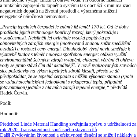
a funkčním zapojení do topného systému tak dochází k minimalizaci
negativních dopadů na životní prostředí a výraznému snížení
energetické náročnosti nemovitosti.
„
Princip tepelných čerpadel je známý již téměř 170 let. Od té doby
prodělala jejich technologie bouřlivý rozvoj, který pokračuje i
v současnosti. Nejsilněji jej ovlivňuje
vysoká poptávka po
obnovitelných zdrojích energie (motivovaná snahou snížit znečištění
ovzduší) a rostoucí ceny energií. Dlouhodobý vývoj navíc směřuje k
výstavbě budov s téměř nulovou spotřebou energie: otázka využití
environmentálně šetrných zdrojů vytápění, chlazení, větrání či ohřevu
vody se proto stává čím dál aktuálnější. V nově realizovaných stavbách
sice požadavky na výkon tepelných zdrojů klesají, přesto se dá
předpokládat, že se tepelná čerpadla s nižším výkonem stanou (spolu
se vzduchotechnickými jednotkami s rekuperací tepla, případně
fotovoltaikou) jedním z hlavních zdrojů tepelné energie,“
předvídá
Radek Červín.
Podíl:
Hodnotit:
Předchozí
Linde Material Handling zveřejnila zprávu o udržitelnosti za
rok 2020: Transparentnost současného stavu a cílů
Další
Zvyšováním životnosti a efektivnosti těsnění se snižují náklady a