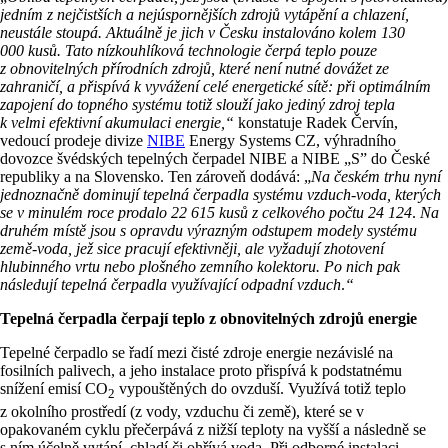
jedním z nejčistších a nejúspornějších zdrojů vytápění a chlazení,
neustále stoupá. Aktuálně je jich v Česku instalováno kolem 130
000 kusů. Tato nízkouhlíková technologie
čerpá teplo pouze
z obnovitelných přírodních zdrojů
, které není nutné dovážet ze
zahraničí, a přispívá k vyvážení celé energetické sítě: při optimálním
zapojení do topného systému totiž slouží jako jediný zdroj tepla
k velmi efektivní akumulaci energie
,“
konstatuje Radek Červín,
vedoucí prodeje divize
NIBE
Energy Systems CZ, výhradního
dovozce švédských tepelných čerpadel NIBE a NIBE „S” do České
republiky a na Slovensko. Ten zároveň dodává: „
Na českém trhu nyní
jednoznačně dominují tepelná čerpadla systému vzduch-voda, kterých
se v minulém roce prodalo 22 615 kusů z celkového počtu 24 124
.
Na
druhém místě jsou s opravdu výrazným odstupem modely systému
země-voda, jež sice pracují efektivněji, ale vyžadují zhotovení
hlubinného vrtu nebo plošného zemního kolektoru. Po nich pak
následují tepelná čerpadla využívající odpadní vzduch
.
“
Tepelná čerpadla čerpají teplo z obnovitelných zdrojů energie
Tepelné čerpadlo se řadí mezi čisté zdroje energie nezávislé na
fosilních palivech, a jeho instalace proto přispívá k podstatnému
snížení emisí CO
vypouštěných do ovzduší. Využívá totiž teplo
2
z okolního prostředí (z vody, vzduchu či země), které se v
opakovaném cyklu přečerpává z nižší teploty na vyšší a následně se
s ním účelně vytápí, chladí či ohřívá voda. Při odborné instalaci