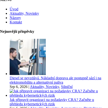
Úvod
Aktuality, Novinky
Názory
Kontakt
Nejnovější příspěvky
Diesel se nevzdává. Nákladní doprava ale postupně sází i na
elektromobilitu a alternativní paliva
Srp 6, 2026
|
Aktuality, Novinky
,
Silniční
Jak připravit organizaci na požadavky CRA? Začněte u
přehledu kybernetických rizik