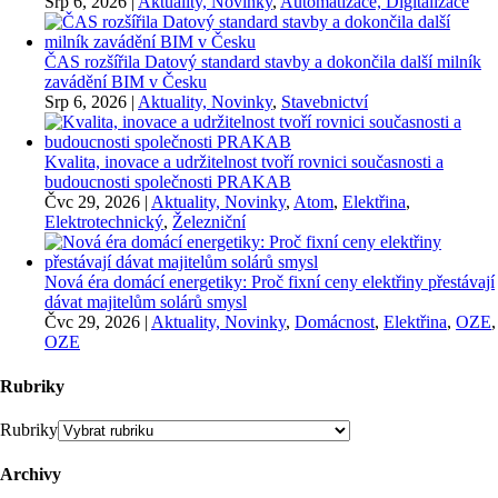
Srp 6, 2026
|
Aktuality, Novinky
,
Automatizace, Digitalizace
ČAS rozšířila Datový standard stavby a dokončila další milník
zavádění BIM v Česku
Srp 6, 2026
|
Aktuality, Novinky
,
Stavebnictví
Kvalita, inovace a udržitelnost tvoří rovnici současnosti a
budoucnosti společnosti PRAKAB
Čvc 29, 2026
|
Aktuality, Novinky
,
Atom
,
Elektřina
,
Elektrotechnický
,
Železniční
Nová éra domácí energetiky: Proč fixní ceny elektřiny přestávají
dávat majitelům solárů smysl
Čvc 29, 2026
|
Aktuality, Novinky
,
Domácnost
,
Elektřina
,
OZE
,
OZE
Rubriky
Rubriky
Archivy