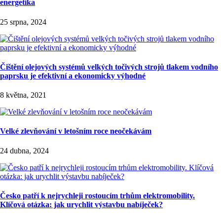
energetika
25 srpna, 2024
Čištění olejových systémů velkých točivých strojů tlakem vodního
paprsku je efektivní a ekonomicky výhodné
8 května, 2021
Velké zlevňování v letošním roce neočekávám
24 dubna, 2024
Česko patří k nejrychleji rostoucím trhům elektromobility.
Klíčová otázka: jak urychlit výstavbu nabíječek?