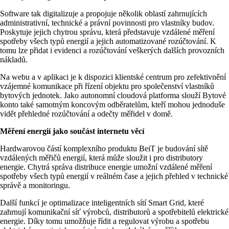
Software tak digitalizuje a propojuje několik oblastí zahrnujících
administrativní, technické a právní povinnosti pro vlastníky budov.
Poskytuje jejich chytrou správu, která představuje vzdálené měření
spotřeby všech typů energií a jejich automatizované rozúčtování. K
tomu lze přidat i evidenci a rozúčtování veškerých dalších provozních
nákladů.
Na webu a v aplikaci je k dispozici klientské centrum pro zefektivnění
vzájemné komunikace při řízení objektu pro společenství vlastníků
bytových jednotek. Jako autonomní cloudová platforma slouží Bytové
konto také samotným koncovým odběratelům, kteří mohou jednoduše
vidět přehledné rozúčtování a odečty měřidel v domě.
Měření energií jako součást internetu věcí
Hardwarovou částí komplexního produktu BeiT je budování sítě
vzdálených měřičů energií, která může sloužit i pro distributory
energie. Chytrá správa distribuce energie umožní vzdálené měření
spotřeby všech typů energií v reálném čase a jejich přehled v technické
správě a monitoringu.
Další funkcí je optimalizace inteligentních sítí Smart Grid, které
zahrnují komunikační síť výrobců, distributorů a spotřebitelů elektrické
energie. Díky tomu umožňuje řídit a regulovat výrobu a spotřebu