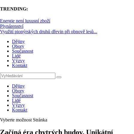
TRENDING:
Energie není luxusní zboží
Plynárenství
Využití pionýrských druhů dřevin při obnově lesů...
Dějiny
Obory
Současnost
Lidé
Výzvy
Kontakt
Dějiny
Obory
Současnost
Lidé
Výzvy
Kontakt
Vyberte možnost Stránka
Začíná éra chytrých budov. Unikátní