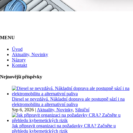
MENU
Úvod
Aktuality, Novinky
Názory
Kontakt
Nejnovější příspěvky
Diesel se nevzdává. Nákladní doprava ale postupně sází i na
elektromobilitu a alternativní paliva
Srp 6, 2026
|
Aktuality, Novinky
,
Silniční
Jak připravit organizaci na požadavky CRA? Začněte u
přehledu kybernetických rizik