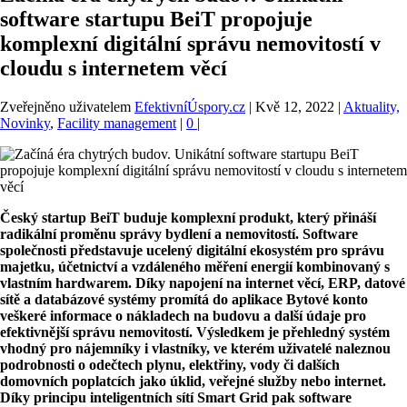
software startupu BeiT propojuje
komplexní digitální správu nemovitostí v
cloudu s internetem věcí
Zveřejněno uživatelem
EfektivníÚspory.cz
|
Kvě 12, 2022
|
Aktuality,
Novinky
,
Facility management
|
0
|
Český startup BeiT buduje komplexní produkt, který přináší
radikální proměnu správy bydlení a nemovitostí. Software
společnosti představuje ucelený digitální ekosystém pro správu
majetku, účetnictví a vzdáleného měření energií kombinovaný s
vlastním hardwarem. Díky napojení na internet věcí, ERP, datové
sítě a databázové systémy promítá do aplikace Bytové konto
veškeré informace
o nákladech na budovu a další údaje pro
efektivnější správu nemovitostí. Výsledkem je přehledný systém
vhodný pro nájemníky i vlastníky, ve kterém uživatelé naleznou
podrobnosti o odečtech plynu, elektřiny, vody či dalších
domovních poplatcích jako úklid, veřejné služby nebo internet.
Díky principu inteligentních sítí Smart Grid pak software