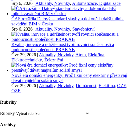
Srp 6, 2026
|
Aktuality, Novinky
,
Automatizace, Digitalizace
ČAS rozšířila Datový standard stavby a dokončila další milník
zavádění BIM v Česku
Srp 6, 2026
|
Aktuality, Novinky
,
Stavebnictví
Kvalita, inovace a udržitelnost tvoří rovnici současnosti a
budoucnosti společnosti PRAKAB
Čvc 29, 2026
|
Aktuality, Novinky
,
Atom
,
Elektřina
,
Elektrotechnický
,
Železniční
Nová éra domácí energetiky: Proč fixní ceny elektřiny přestávají
dávat majitelům solárů smysl
Čvc 29, 2026
|
Aktuality, Novinky
,
Domácnost
,
Elektřina
,
OZE
,
OZE
Rubriky
Rubriky
Archivy