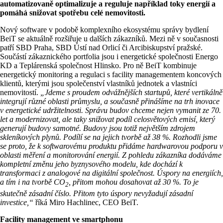
automatizovaně optimalizuje a reguluje například toky energií a
pomáhá snižovat spotřebu celé nemovitosti.
Nový software v podobě komplexního ekosystému správy bydlení
BeiT se aktuálně rozšiřuje u dalších zákazníků. Mezi ně v současnosti
patří SBD Praha, SBD Ústí nad Orlicí či Arcibiskupství pražské.
Součástí zákaznického portfolia jsou i energetické společnosti Energo
KD a Teplárenská společnost Hlinsko. Pro ně BeiT kombinuje
energetický monitoring a regulaci s facility managementem koncových
klientů, kterými jsou společenství vlastníků jednotek a vlastníci
nemovitostí.
„Jdeme s proudem odvážnějších startupů, které vertikálně
integrují různé oblasti průmyslu, a současně přinášíme na trh inovace
v energetické udržitelnosti. Správu budov chceme nejen vymanit ze 70.
let a modernizovat, ale taky snižovat podíl celosvětových emisí, který
generují budovy samotné. Budovy jsou totiž největším zdrojem
skleníkových plynů. Podílí se na jejich tvorbě až 38 %. Rozhodli jsme
se proto, že k softwarovému produktu přidáme hardwarovou podporu v
oblasti měření a monitorování energií. Z pohledu zákazníka dodáváme
kompletní změnu jeho byznysového modelu, kde dochází k
transformaci z analogové na digitální společnost. Úspory na energiích,
a tím i na tvorbě CO
, přitom mohou dosahovat až 30 %. To je
2
skutečně zásadní číslo. Přitom tyto úspory nevyžadují zásadní
investice,“
říká Miro Hachlinec, CEO BeiT.
Facility management ve smartphonu