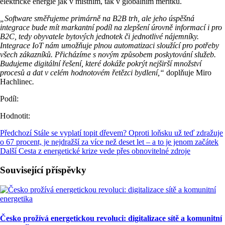
elektrické energie jak v místním, tak v globálním měřítku.
„Software směřujeme primárně na B2B trh, ale jeho úspěšná
integrace bude mít markantní podíl na zlepšení úrovně informací i pro
B2C, tedy obyvatele bytových jednotek či jednotlivé nájemníky.
Integrace IoT nám umožňuje plnou automatizaci sloužící pro potřeby
všech zákazníků. Přicházíme s novým způsobem poskytování služeb.
Budujeme digitální řešení, které dokáže pokrýt nejširší množství
procesů a dat v celém hodnotovém řetězci bydlení,“
doplňuje Miro
Hachlinec
.
Podíl:
Hodnotit:
Předchozí
Stále se vyplatí topit dřevem? Oproti loňsku už teď zdražuje
o 67 procent, je nejdražší za více než deset let – a to je jenom začátek
Další
Cesta z energetické krize vede přes obnovitelné zdroje
Související příspěvky
Česko prožívá energetickou revoluci: digitalizace sítě a komunitní