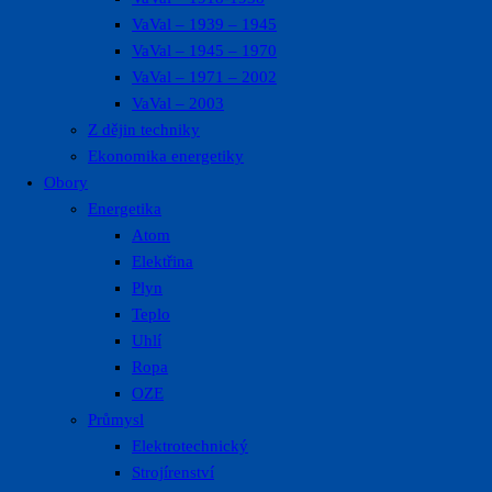
VaVal – 1939 – 1945
VaVal – 1945 – 1970
VaVal – 1971 – 2002
VaVal – 2003
Z dějin techniky
Ekonomika energetiky
Obory
Energetika
Atom
Elektřina
Plyn
Teplo
Uhlí
Ropa
OZE
Průmysl
Elektrotechnický
Strojírenství