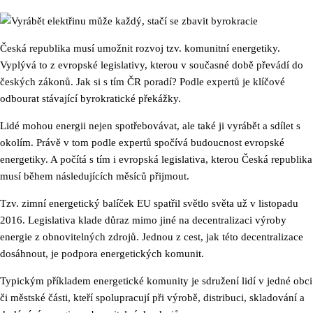
Česká republika musí umožnit rozvoj tzv. komunitní energetiky.
Vyplývá to z evropské legislativy, kterou v současné době převádí do
českých zákonů. Jak si s tím ČR poradí? Podle expertů je klíčové
odbourat stávající byrokratické překážky.
Lidé mohou energii nejen spotřebovávat, ale také ji vyrábět a sdílet s
okolím. Právě v tom podle expertů spočívá budoucnost evropské
energetiky. A počítá s tím i evropská legislativa, kterou Česká republika
musí během následujících měsíců přijmout.
Tzv. zimní energetický balíček EU spatřil světlo světa už v listopadu
2016. Legislativa klade důraz mimo jiné na decentralizaci výroby
energie z obnovitelných zdrojů. Jednou z cest, jak této decentralizace
dosáhnout, je podpora energetických komunit.
Typickým příkladem energetické komunity je sdružení lidí v jedné obci
či městské části, kteří spolupracují při výrobě, distribuci, skladování a