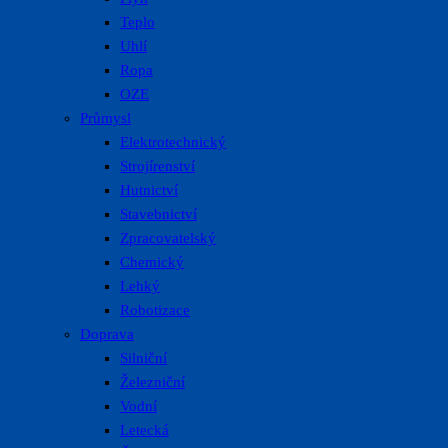
Teplo
Uhlí
Ropa
OZE
Průmysl
Elektrotechnický
Strojírenství
Hutnictví
Stavebnictví
Zpracovatelský
Chemický
Lehký
Robotizace
Doprava
Silniční
Železniční
Vodní
Letecká