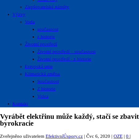
Zlepšovatelské náměty
Výzvy
Voda
současnost
z historie
Životní prostředí
Životní prostředí – současnost
Životní prostředí ​- z historie
Evropská unie
Klimatická změna
Současnost
Z historie
Videa
Kontakt
Vyrábět elektřinu může každý, stačí se zbavit
byrokracie
Zveřejněno uživatelem
EfektivníÚspory.cz
|
Čvc 6, 2020
|
OZE
|
0
|