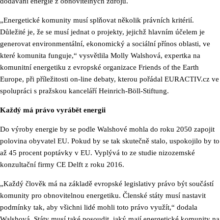
dodávání energie z obnovitelných zdrojů.
„Energetické komunity musí splňovat několik právních kritérií.
Důležité je, že se musí jednat o projekty, jejichž hlavním účelem je
generovat environmentální, ekonomický a sociální přínos oblasti, ve
které komunita funguje,“ vysvětlila Molly Walshová, expertka na
komunitní energetiku z evropské organizace Friends of the Earth
Europe, při příležitosti on-line debaty, kterou pořádal EURACTIV.cz ve
spolupráci s pražskou kanceláří Heinrich-Böll-Stiftung.
Každý má právo vyrábět energii
Do výroby energie by se podle Walshové mohla do roku 2050 zapojit
polovina obyvatel EU. Pokud by se tak skutečně stalo, uspokojilo by to
až 45 procent poptávky v EU. Vyplývá to ze studie nizozemské
konzultační firmy CE Delft z roku 2016.
„Každý člověk má na základě evropské legislativy právo být součástí
komunity pro obnovitelnou energetiku. Členské státy musí nastavit
podmínky tak, aby všichni lidé mohli toto právo využít,“ dodala
Walshová. Státy musí také posoudit, jaký mají energetické komunity na