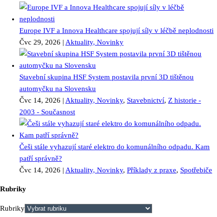
Europe IVF a Innova Healthcare spojují síly v léčbě neplodnosti
Čvc 29, 2026
|
Aktuality, Novinky
Stavební skupina HSF System postavila první 3D tištěnou
automyčku na Slovensku
Čvc 14, 2026
|
Aktuality, Novinky
,
Stavebnictví
,
Z historie -
2003 - Současnost
Češi stále vyhazují staré elektro do komunálního odpadu. Kam
patří správně?
Čvc 14, 2026
|
Aktuality, Novinky
,
Příklady z praxe
,
Spotřebiče
Rubriky
Rubriky