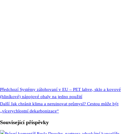
Předchozí
Systémy zálohovaní v EU – PET lahve, sklo a kovové
(hliníkové) nápojové obaly na jedno použití
Další
Jak chránit klima a neruinovat průmysl? Cestou může být
„vícerychlostní dekarbonizace“
Související příspěvky