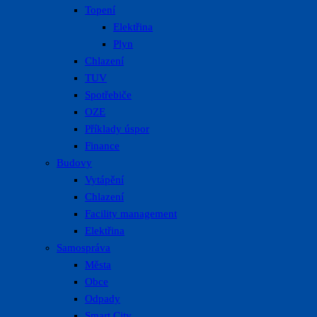
Topení
Elektřina
Plyn
Chlazení
TUV
Spotřebiče
OZE
Příklady úspor
Finance
Budovy
Vytápění
Chlazení
Facility management
Elektřina
Samospráva
Města
Obce
Odpady
Smart City