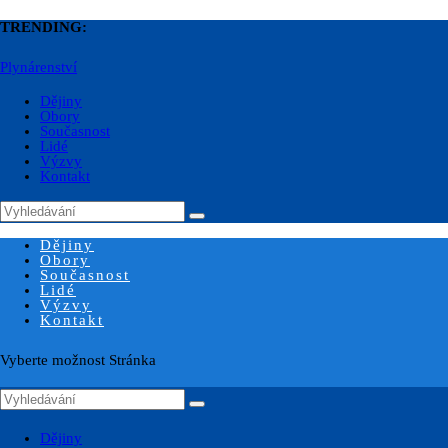
TRENDING:
Plynárenství
Dějiny
Obory
Současnost
Lidé
Výzvy
Kontakt
Dějiny
Obory
Současnost
Lidé
Výzvy
Kontakt
Vyberte možnost Stránka
Dějiny