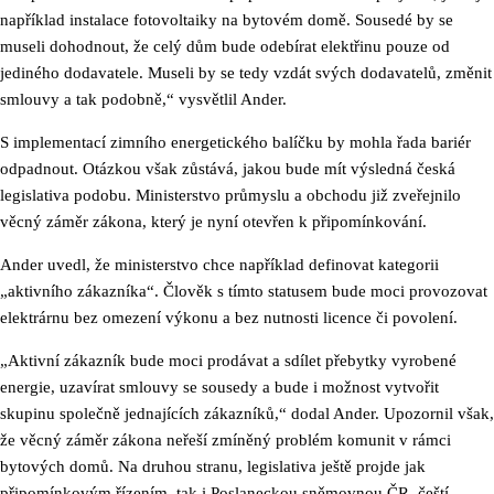
například instalace fotovoltaiky na bytovém domě. Sousedé by se
museli dohodnout, že celý dům bude odebírat elektřinu pouze od
jediného dodavatele. Museli by se tedy vzdát svých dodavatelů, změnit
smlouvy a tak podobně,“ vysvětlil Ander.
S implementací zimního energetického balíčku by mohla řada bariér
odpadnout. Otázkou však zůstává, jakou bude mít výsledná česká
legislativa podobu. Ministerstvo průmyslu a obchodu již zveřejnilo
věcný záměr zákona, který je nyní otevřen k připomínkování.
Ander uvedl, že ministerstvo chce například definovat kategorii
„aktivního zákazníka“. Člověk s tímto statusem bude moci provozovat
elektrárnu bez omezení výkonu a bez nutnosti licence či povolení.
„Aktivní zákazník bude moci prodávat a sdílet přebytky vyrobené
energie, uzavírat smlouvy se sousedy a bude i možnost vytvořit
skupinu společně jednajících zákazníků,“ dodal Ander. Upozornil však,
že věcný záměr zákona neřeší zmíněný problém komunit v rámci
bytových domů. Na druhou stranu, legislativa ještě projde jak
připomínkovým řízením, tak i Poslaneckou sněmovnou ČR, čeští