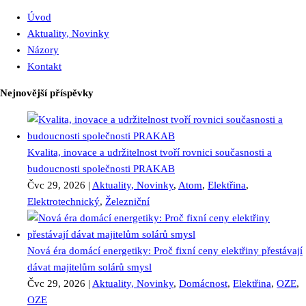
Úvod
Aktuality, Novinky
Názory
Kontakt
Nejnovější příspěvky
Kvalita, inovace a udržitelnost tvoří rovnici současnosti a
budoucnosti společnosti PRAKAB
Čvc 29, 2026
|
Aktuality, Novinky
,
Atom
,
Elektřina
,
Elektrotechnický
,
Železniční
Nová éra domácí energetiky: Proč fixní ceny elektřiny přestávají
dávat majitelům solárů smysl
Čvc 29, 2026
|
Aktuality, Novinky
,
Domácnost
,
Elektřina
,
OZE
,
OZE