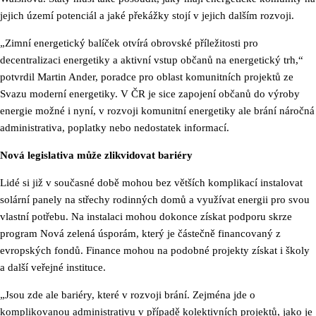
jejich území potenciál a jaké překážky stojí v jejich dalším rozvoji.
„Zimní energetický balíček otvírá obrovské příležitosti pro
decentralizaci energetiky a aktivní vstup občanů na energetický trh,“
potvrdil Martin Ander, poradce pro oblast komunitních projektů ze
Svazu moderní energetiky. V ČR je sice zapojení občanů do výroby
energie možné i nyní, v rozvoji komunitní energetiky ale brání náročná
administrativa, poplatky nebo nedostatek informací.
Nová legislativa může zlikvidovat bariéry
Lidé si již v současné době mohou bez větších komplikací instalovat
solární panely na střechy rodinných domů a využívat energii pro svou
vlastní potřebu. Na instalaci mohou dokonce získat podporu skrze
program Nová zelená úsporám, který je částečně financovaný z
evropských fondů. Finance mohou na podobné projekty získat i školy
a další veřejné instituce.
„Jsou zde ale bariéry, které v rozvoji brání. Zejména jde o
komplikovanou administrativu v případě kolektivních projektů, jako je