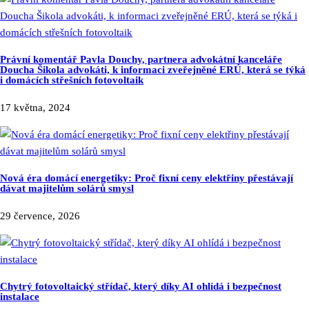
Právní komentář Pavla Douchy, partnera advokátní kanceláře
Doucha Šikola advokáti, k informaci zveřejněné ERÚ, která se týká
i domácích střešních fotovoltaik
17 května, 2024
Nová éra domácí energetiky: Proč fixní ceny elektřiny přestávají
dávat majitelům solárů smysl
29 července, 2026
Chytrý fotovoltaický střídač, který díky AI ohlídá i bezpečnost
instalace