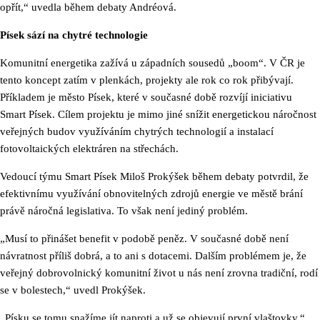
opřít,“ uvedla během debaty Andréová.
Písek sází na chytré technologie
Komunitní energetika zažívá u západních sousedů „boom“. V ČR je
tento koncept zatím v plenkách, projekty ale rok co rok přibývají.
Příkladem je město Písek, které v současné době rozvíjí iniciativu
Smart Písek. Cílem projektu je mimo jiné snížit energetickou náročnost
veřejných budov využíváním chytrých technologií a instalací
fotovoltaických elektráren na střechách.
Vedoucí týmu Smart Písek Miloš Prokýšek během debaty potvrdil, že
efektivnímu využívání obnovitelných zdrojů energie ve městě brání
právě náročná legislativa. To však není jediný problém.
„Musí to přinášet benefit v podobě peněz. V současné době není
návratnost příliš dobrá, a to ani s dotacemi. Dalším problémem je, že
veřejný dobrovolnický komunitní život u nás není zrovna tradiční, rodí
se v bolestech,“ uvedl Prokýšek.
„Písku se tomu snažíme jít naproti a už se objevují první vlaštovky,“