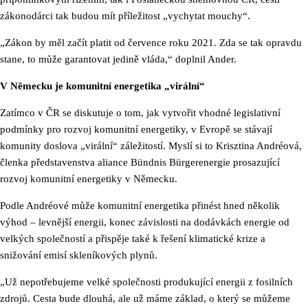
zákonodárci tak budou mít příležitost „vychytat mouchy“.
„Zákon by měl začít platit od července roku 2021. Zda se tak opravdu
stane, to může garantovat jedině vláda,“ doplnil Ander.
V Německu je komunitní energetika „virální“
Zatímco v ČR se diskutuje o tom, jak vytvořit vhodné legislativní
podmínky pro rozvoj komunitní energetiky, v Evropě se stávají
komunity doslova „virální“ záležitostí. Myslí si to Krisztina Andréová,
členka představenstva aliance Bündnis Bürgerenergie prosazující
rozvoj komunitní energetiky v Německu.
Podle Andréové může komunitní energetika přinést hned několik
výhod – levnější energii, konec závislosti na dodávkách energie od
velkých společností a přispěje také k řešení klimatické krize a
snižování emisí skleníkových plynů.
„Už nepotřebujeme velké společnosti produkující energii z fosilních
zdrojů. Cesta bude dlouhá, ale už máme základ, o který se můžeme