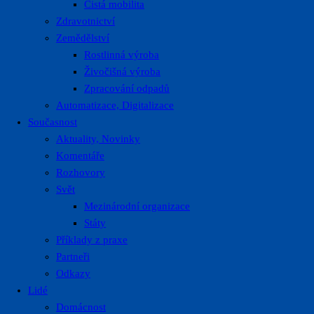
Čistá mobilita
Zdravotnictví
Zemědělství
Rostlinná výroba
Živočišná výroba
Zpracování odpadů
Automatizace, Digitalizace
Současnost
Aktuality, Novinky
Komentáře
Rozhovory
Svět
Mezinárodní organizace
Státy
Příklady z praxe
Partneři
Odkazy
Lidé
Domácnost