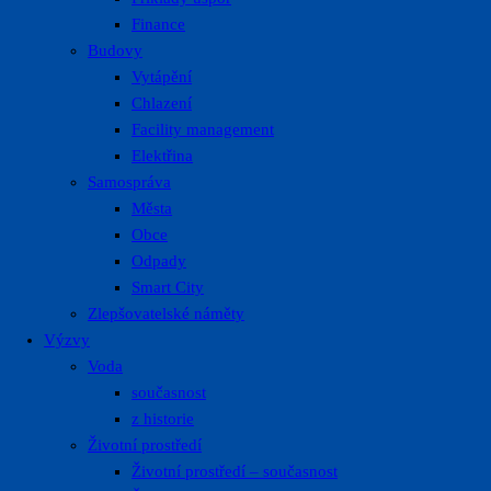
Finance
Budovy
Vytápění
Chlazení
Facility management
Elektřina
Samospráva
Města
Obce
Odpady
Smart City
Zlepšovatelské náměty
Výzvy
Voda
současnost
z historie
Životní prostředí
Životní prostředí – současnost