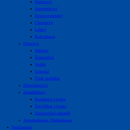
Hutnictví
Stavebnictví
Zpracovatelský
Chemický
Lehký
Robotizace
Doprava
Silniční
Železniční
Vodní
Letecká
Čistá mobilita
Zdravotnictví
Zemědělství
Rostlinná výroba
Živočišná výroba
Zpracování odpadů
Automatizace, Digitalizace
Současnost